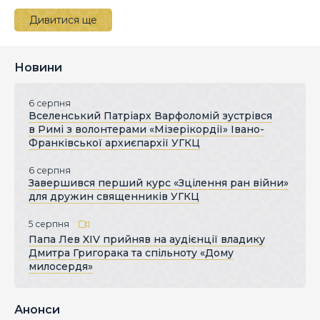
Дивитися ще
Новини
6 серпня
Вселенський Патріарх Варфоломій зустрівся
в Римі з волонтерами «Мізерікордії» Івано-
Франківської архиєпархії УГКЦ
6 серпня
Завершився перший курс «Зцілення ран війни»
для дружин священників УГКЦ
5 серпня
Папа Лев XIV прийняв на аудієнції владику
Дмитра Григорака та спільноту «Дому
милосердя»
Анонси