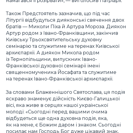
намагався її розірвати», — виголосив Патріарх.
Також Предстоятель зазначив, що під час
Літургії відбудуться дияконські свячення двох
братів — Миколи Піха й Артура Мороза. Диякон
Артур родом з Івано-Франківщини, закінчив
Київську Трьохсвятительську духовну
семінарію та служитиме на теренах Київської
архиєпархії. А диякон Микола родом
із Тернопільщини, випускник Івано-
Франківської духовної семінарії імені
священномученика Йосафата та служитиме
на теренах Івано-Франківської архиєпархії.
За словами Блаженнішого Святослава, ця подія
яскраво знаменує дійсність Києво-Галицької
вісі, яка живе в серцях нашої української
молоді: «Сьогодні перед вашими очима
відбудеться ще одна духовна подія, яка,
як на мене, є Божим даром і знаком. Сьогодні
посилає нам Господь Бог дуже цікавий знак,