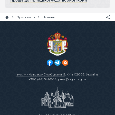
проща до Галицької чудотворної ікони
Пресцентр
Новини
вул. Микільсько-Слобідська, 5
, Київ 02002, Україна
+380 (44) 541-11-14
,
press@ugcc.org.ua
Синод Єпископів УГКЦ