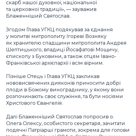
скарб нашої духовної, національної
та церковної традиції», — зауважив
Блаженніший Святослав.
Згодом Глава УГКЦ подякував за єднання
у молитві митрополиту Ігореві Возняку
як хранителю спадщини митрополита Андрея
Шептицького, владиці Йосафатові Мощичу,
єпископу з Буковини, а також отцям Івано-
Франківської архієпархії і всім вірним.
Пізніше Отець і Глава УГКЦ закликав
нововисвячених дияконів приносити добрі
плоди в Божому винограднику, у якому вони
розпочинають своє служіння, та бути носіями
Христового Євангелія.
Далі Блаженніший Святослав попросив о.
Олега Олексу, особистого секретаря, зачитати
подячні Патріарші грамоти, зокрема для голови