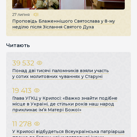
27 липня
Проповідь Блаженнішого Святослава у 8-му
неділю після Зіслання Святого Духа
Читають
39 532
Понад дві тисячі паломників взяли участь
у сотих молитовних чуваннях у Старуні
19 413
Глава УГКЦ у Крилосі: «Важко знайти подібне
місце в Україні, де стільки років наш народ
прикликає ім’я Матері Божої»
11 278
У Крилосі відбудеться Всеукраїнська патріарша