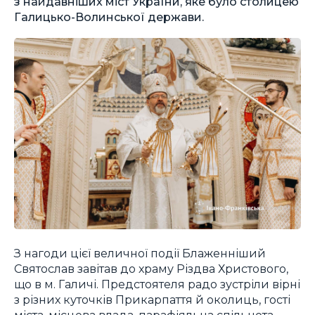
з найдавніших міст України, яке було столицею
Галицько-Волинської держави.
З нагоди цієї величної події Блаженніший
Святослав завітав до храму Різдва Христового,
що в м. Галичі. Предстоятеля радо зустріли вірні
з різних куточків Прикарпаття й околиць, гості
міста, місцева влада, парафіяльна спільнота,