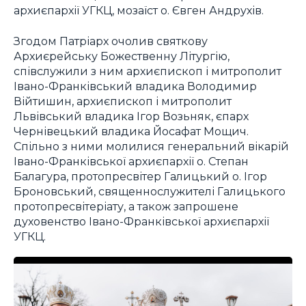
архиєпархії УГКЦ, мозаїст о. Євген Андрухів.
Згодом Патріарх очолив святкову
Архиєрейську Божественну Літургію,
співслужили з ним архиєпископ і митрополит
Івано-Франківський владика Володимир
Війтишин, архиєпископ і митрополит
Львівський владика Ігор Возьняк, єпарх
Чернівецький владика Йосафат Мощич.
Спільно з ними молилися генеральний вікарій
Івано-Франківської архиєпархії о. Степан
Балагура, протопресвітер Галицький о. Ігор
Броновський, священнослужителі Галицького
протопресвітеріату, а також запрошене
духовенство Івано-Франківської архиєпархії
УГКЦ.