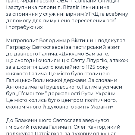
Івано-Франківської ОВА п. Світлани Онищук
і заступника голови п. Віталія Ільчишина
за сприяння у служінні вірним УГКЦ та всебічну
допомогу для вимушено переселених осіб
і потребуючих.
Митрополит Володимир Війтишин подякував
Патріарху Святославові за пастирський візит
до давнього Галича: «Дякуємо Вам за те,
що сьогодні очолили цю Святу Літургію, а також
за відкриття цього ювілейного 1125 року
княжого Галича. Це місто було столицею
Галицько-Волинської держави. За словами
Антоновича та Грушевського, Галич в усі часи
був „П’ємонтом“ державності Руси-України.
Це місто колись було центром політичного,
економічного й духовного життя України».
До Блаженнішого Святослава звернувся
і міський голова Галича п. Олег Кантор, який
подякував Патріархові за духовну опіку над