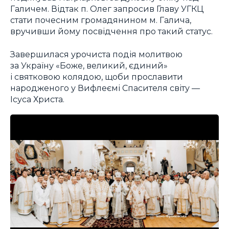
Галичем. Відтак п. Олег запросив Главу УГКЦ
стати почесним громадянином м. Галича,
вручивши йому посвідчення про такий статус.
Завершилася урочиста подія молитвою
за Україну «Боже, великий, єдиний»
і святковою колядою, щоби прославити
народженого у Вифлеємі Спасителя світу —
Ісуса Христа.