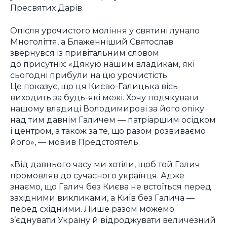
Пресвятих Дарів.
Опісля урочистого моління у святині лунало
Многоліття, а Блаженніший Святослав
звернувся із привітальним словом
до присутніх: «Дякую нашим владикам, які
сьогодні прибули на цю урочистість.
Це показує, що ця Києво-Галицька вісь
виходить за будь-які межі. Хочу подякувати
нашому владиці Володимирові за його опіку
над тим давнім Галичем — патріаршим осідком
і центром, а також за те, що разом розвиваємо
його», — мовив Предстоятель.
«Від давнього часу ми хотіли, щоб той Галич
промовляв до сучасного українця. Адже
знаємо, що Галич без Києва не встоїться перед
західними викликами, а Київ без Галича —
перед східними. Лише разом можемо
з’єднувати Україну й відроджувати величезний