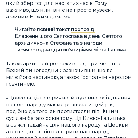
який зберігся для нас із тих часів. Тому
важливо, що нині він є не просто музеєм,
а живим Божим домом».
Читайте повний текст
проповіді
Блаженнішого Святослава в день Святого
архидиякона Стефана та з нагоди
тисячостодвадцятип’ятиріччя міста Галича
Також архиєрей розважив над притчею про
Божий виноградник, зазначивши, що всі
ми є його частиною, а також Господнім народом
і святинею.
«Довкола цієї історичної й духовної осі єднання
нашого народу маємо розпочати цей рік,
подібно до того, як протистояли північним
сусідам багато років тому. Ця Києво-Галицька
вісь життєдайна для нашого народу та Церкви,
а кожен, хто хотів підкорити наш народ,