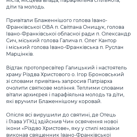
діти та молодь.
Привітали Блаженнішого голова Івано-
Франківської ОВА п. Світлана Онищук, голова
Івано-Франківської обласної ради п. Олександр
Сич, міський голова Галича п. Олег Кантор
і міський голова Івано-Франківська п. Руслан
Марцінків.
Відтак протопресвітер Галицький і настоятель
храму Різдва Христового о. Ігор Броновський
зі словами привітань запросив Патріарха
очолити святкове моління. Теплими словами
вітали архиєрея і парафіяльна молодь та діти,
які вручили Блаженнішому коровай.
Опісля всі вирушили до святині, де Отець
і Глава УГКЦ здійснив Чин освячення нової
ікони «Різдво Христове», яку у стилі мозаїки
виконав священник Івано-Франківської