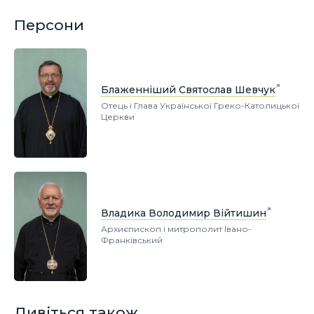
Персони
Блаженніший Святослав Шевчук
Отець і Глава Української Греко-Католицької
Церкви
Владика Володимир Війтишин
Архиєпископ і митрополит Івано-
Франківський
Дивіться також