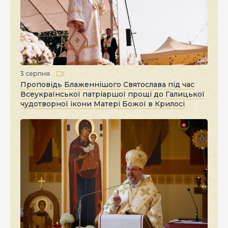
3 серпня
Проповідь Блаженнішого Святослава під час
Всеукраїнської патріаршої прощі до Галицької
чудотворної ікони Матері Божої в Крилосі