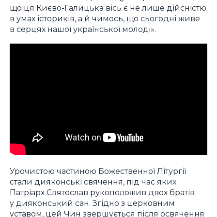
що ця Києво-Галицька вісь є не лише дійсністю
в умах істориків, а й чимось, що сьогодні живе
в серцях нашої української молоді».
Урочистою частиною Божественної Літургії
стали дияконські свячення, під час яких
Патріарх Святослав рукоположив двох братів
у дияконський сан. Згідно з церковним
уставом, цей Чин звершується після освячення