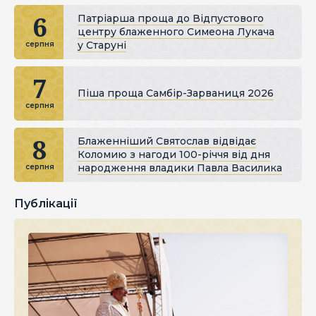
6
Патріарша проща до Відпустового
центру блаженного Симеона Лукача
у Старуні
серпня
7
Піша проща Самбір-Зарваниця 2026
серпня
8
Блаженніший Святослав відвідає
Коломию з нагоди 100-річчя від дня
народження владики Павла Василика
серпня
Публікації