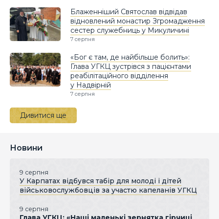
Блаженніший Святослав відвідав
відновлений монастир Згромадження
сестер служебниць у Микуличині
7 серпня
«Бог є там, де найбільше болить»:
Глава УГКЦ зустрівся з пацієнтами
реабілітаційного відділення
у Надвірній
7 серпня
Дивитися ще
Новини
9 серпня
У Карпатах відбувся табір для молоді і дітей
військовослужбовців за участю капеланів УГКЦ
9 серпня
Глава УГКЦ: «Наші маленькі зернятка гірчиці