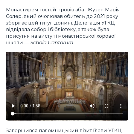
Монастирем гостей провів абат Жузеп Марія
Солер, який очолював обитель до 2021 року і
зберігає цей титул донині. Делегація УГКЦ
відвідала собор і бібліотеку, а також була
присутня на виступі монастирської хорової
школи —
Schola Cantorum
.
Завершився паломницький візит Глави УГКЦ