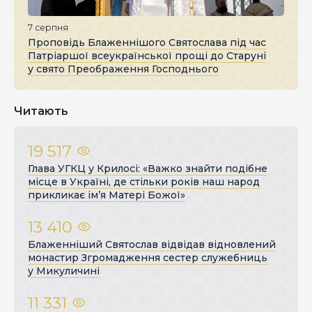
7 серпня
Проповідь Блаженнішого Святослава під час
Патріаршої всеукраїнської прощі до Старуні
у свято Преображення Господнього
Читають
19 517
Глава УГКЦ у Крилосі: «Важко знайти подібне
місце в Україні, де стільки років наш народ
прикликає ім’я Матері Божої»
13 410
Блаженніший Святослав відвідав відновлений
монастир Згромадження сестер служебниць
у Микуличині
11 331