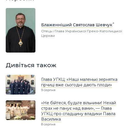
Блаженніший Святослав Шевчук
Отець і Глава Української Греко-Католицької
Церкви
Дивіться також
Глава УГКЦ: «Наші маленькі зернятка
гірчиці вже сьогодні дають плоди»
9 серпня
«Не бійтеся, будьте вільними! Нехай
страх не панує над вами», — Глава
УГКЦ про спадщину владики Павла
Василика
8 серпня