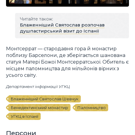
Читайте також:
Блаженніший Святослав розпочав
душпастирський візит до Іспанії
Монтсеррат — стародавня гора й монастир
поблизу Барселони, де зберігається шанована
статуя Матері Божої Монтсерратської. Обитель є
місцем паломництва для мільйонів вірних з
усього світу.
Департамент інформації УГКЦ
Блаженніший Святослав Шевчук
Бенедектинський монастир
Паломництво
УГКЦ в Іспанії
Персони