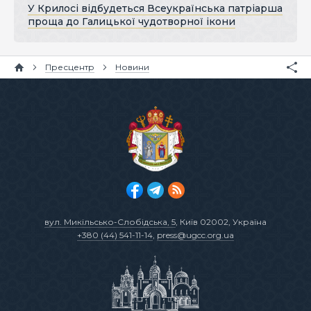
У Крилосі відбудеться Всеукраїнська патріарша
проща до Галицької чудотворної ікони
Пресцентр
Новини
вул. Микільсько-Слобідська, 5
, Київ 02002, Україна
+380 (44) 541-11-14
,
press@ugcc.org.ua