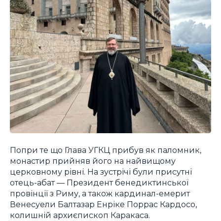
Попри те що Глава УГКЦ прибув як паломник,
монастир прийняв його на найвищому
церковному рівні. На зустрічі були присутні
отець-абат — Президент бенедиктинської
провінції з Риму, а також кардинал-емерит
Венесуели Балтазар Енріке Поррас Кардосо,
колишній архиєпископ Каракаса.