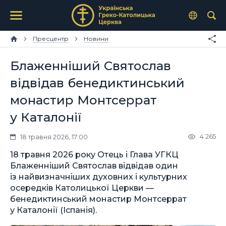
Пресцентр
Новини
Блаженніший Святослав
відвідав бенедиктинський
монастир Монтсеррат
у Каталонії
4 265
18 травня 2026, 17:00
18 травня 2026 року Отець і Глава УГКЦ
Блаженніший Святослав відвідав один
із найвизначніших духовних і культурних
осередків Католицької Церкви —
бенедиктинський монастир Монтсеррат
у Каталонії (Іспанія).