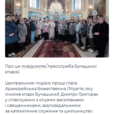
Про це
повідомляє
пресслужба Бучацької
єпархії.
Центральною подією прощі стала
Архиєрейська Божественна Літургія, яку
очолив єпарх Бучацький Дмитро Григорак
у співслужінні з отцями василіанами
і священниками, відповідальними
за катехитичне служіння та шкільництво.