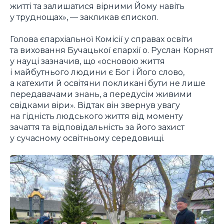
житті та залишатися вірними Йому навіть
у труднощах», — закликав єпископ.
Голова єпархіальної Комісії у справах освіти
та виховання Бучацької єпархії о. Руслан Корнят
у науці зазначив, що «основою життя
і майбутнього людини є Бог і Його слово,
а катехити й освітяни покликані бути не лише
передавачами знань, а передусім живими
свідками віри». Відтак він звернув увагу
на гідність людського життя від моменту
зачаття та відповідальність за його захист
у сучасному освітньому середовищі.