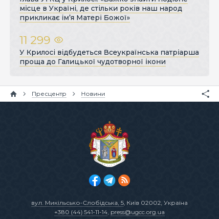
місце в Україні, де стільки років наш народ
прикликає ім’я Матері Божої»
11 299
У Крилосі відбудеться Всеукраїнська патріарша
проща до Галицької чудотворної ікони
Пресцентр
Новини
вул. Микільсько-Слобідська, 5
, Київ 02002, Україна
+380 (44) 541-11-14
,
press@ugcc.org.ua