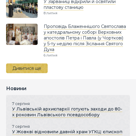
У Зарваниці відкрили й освятили
пластову станицю
8 липня
Проповідь Блаженнішого Святослава
у катедральному соборі Верховних
апостолів Петра і Павла (у Чорткові)
у 5-ту неділю після Зіслання Святого
Духа
6 липня
Дивитися ще
Новини
7 серпня
У Львівській архиєпархії готують заходи до 80-
х роковин Львівського псевдособору
7 серпня
У Жовкві відновили давній храм УГКЦ: єпископ