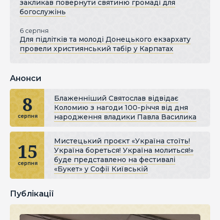
закликав повернути святиню громаді для
богослужінь
6 серпня
Для підлітків та молоді Донецького екзархату
провели християнський табір у Карпатах
Анонси
8
Блаженніший Святослав відвідає
Коломию з нагоди 100-річчя від дня
народження владики Павла Василика
серпня
Мистецький проєкт «Україна стоїть!
15
Україна бореться! Україна молиться!»
буде представлено на фестивалі
серпня
«Букет» у Софії Київській
Публікації