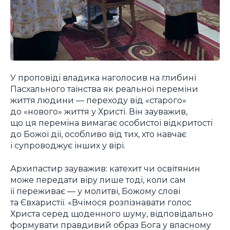
У проповіді владика наголосив на глибині
Пасхального таїнства як реальної переміни
життя людини — переходу від «старого»
до «нового» життя у Христі. Він зауважив,
що ця переміна вимагає особистої відкритості
до Божої дії, особливо від тих, хто навчає
і супроводжує інших у вірі.
Архипастир зауважив: катехит чи освітянин
може передати віру лише тоді, коли сам
її переживає — у молитві, Божому слові
та Євхаристії. «Вчімося розпізнавати голос
Христа серед щоденного шуму, відповідально
формувати правдивий образ Бога у власному