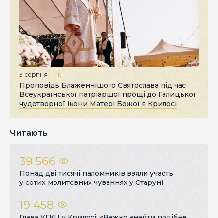
3 серпня
Проповідь Блаженнішого Святослава під час
Всеукраїнської патріаршої прощі до Галицької
чудотворної ікони Матері Божої в Крилосі
Читають
39 566
Понад дві тисячі паломників взяли участь
у сотих молитовних чуваннях у Старуні
19 458
Глава УГКЦ у Крилосі: «Важко знайти подібне