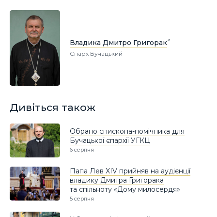
Владика Дмитро Григорак
Єпарх Бучацький
Дивіться також
Обрано єпископа-помічника для
Бучацької єпархії УГКЦ
6 серпня
Папа Лев XIV прийняв на аудієнції
владику Дмитра Григорака
та спільноту «Дому милосердя»
5 серпня