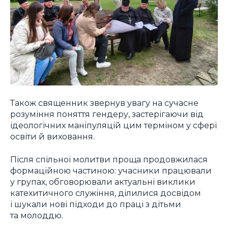
Також священник звернув увагу на сучасне
розуміння поняття гендеру, застерігаючи від
ідеологічних маніпуляцій цим терміном у сфері
освіти й виховання.
Після спільної молитви проща продовжилася
формаційною частиною: учасники працювали
у групах, обговорювали актуальні виклики
катехитичного служіння, ділилися досвідом
і шукали нові підходи до праці з дітьми
та молоддю.