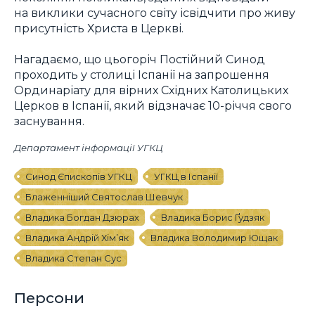
на виклики сучасного світу ісвідчити про живу
присутність Христа в Церкві.
Нагадаємо, що цьогоріч Постійний Синод
проходить у столиці Іспанії на запрошення
Ординаріату для вірних Східних Католицьких
Церков в Іспанії, який відзначає 10-річчя свого
заснування.
Департамент інформації УГКЦ
Синод Єпископів УГКЦ
УГКЦ в Іспанії
Блаженніший Святослав Шевчук
Владика Богдан Дзюрах
Владика Борис Ґудзяк
Владика Андрій Хім’як
Владика Володимир Ющак
Владика Степан Сус
Персони