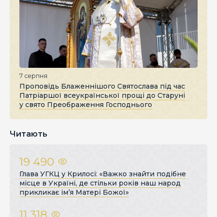
7 серпня
Проповідь Блаженнішого Святослава під час
Патріаршої всеукраїнської прощі до Старуні
у свято Преображення Господнього
Читають
19 490
Глава УГКЦ у Крилосі: «Важко знайти подібне
місце в Україні, де стільки років наш народ
прикликає ім’я Матері Божої»
11 318