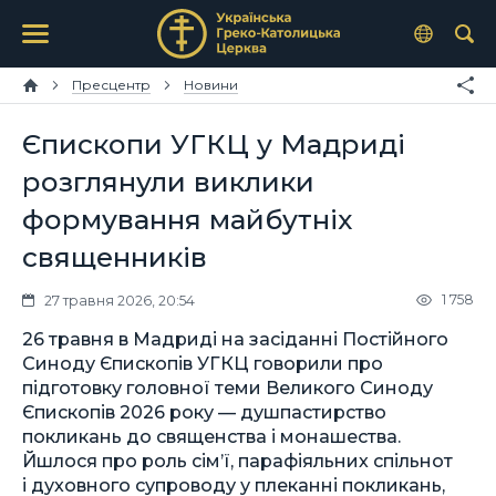
Пресцентр
Новини
Єпископи УГКЦ у Мадриді
розглянули виклики
формування майбутніх
священників
1 758
27 травня 2026, 20:54
26 травня в Мадриді на засіданні Постійного
Синоду Єпископів УГКЦ говорили про
підготовку головної теми Великого Синоду
Єпископів 2026 року — душпастирство
покликань до священства і монашества.
Йшлося про роль сім’ї, парафіяльних спільнот
і духовного супроводу у плеканні покликань,