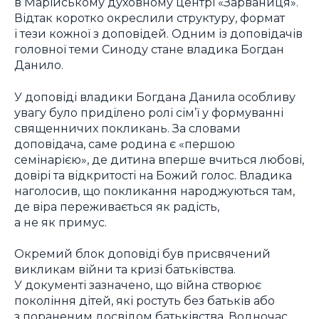
в Марійському духовному центрі «Зарваниця».
Відтак коротко окреслили структуру, формат
і тези кожної з доповідей. Одним із доповідачів
головної теми Синоду стане владика Богдан
Данило.
У доповіді владики Богдана Данила особливу
увагу було приділено ролі сім’ї у формуванні
священничих покликань. За словами
доповідача, саме родина є «першою
семінарією», де дитина вперше вчиться любові,
довірі та відкритості на Божий голос. Владика
наголосив, що покликання народжуються там,
де віра переживається як радість,
а не як примус.
Окремий блок доповіді був присвячений
викликам війни та кризі батьківства.
У документі зазначено, що війна створює
покоління дітей, які ростуть без батьків або
з пораненим досвідом батьківства. Водночас