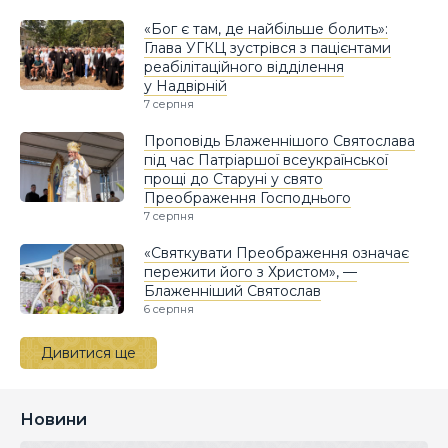
«Бог є там, де найбільше болить»:
Глава УГКЦ зустрівся з пацієнтами
реабілітаційного відділення
у Надвірній
7 серпня
Проповідь Блаженнішого Святослава
під час Патріаршої всеукраїнської
прощі до Старуні у свято
Преображення Господнього
7 серпня
«Святкувати Преображення означає
пережити його з Христом», —
Блаженніший Святослав
6 серпня
Дивитися ще
Новини