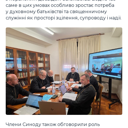
саме в цих умовах особливо зростає потреба
у духовному батьківстві та священничому
служінні як просторі зцілення, супроводу і надії.
Члени Синоду також обговорили роль