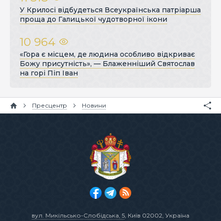
У Крилосі відбудеться Всеукраїнська патріарша
проща до Галицької чудотворної ікони
10 964
«Гора є місцем, де людина особливо відкриває
Божу присутність», — Блаженніший Святослав
на горі Піп Іван
Пресцентр
Новини
вул. Микільсько-Слобідська, 5
, Київ 02002, Україна