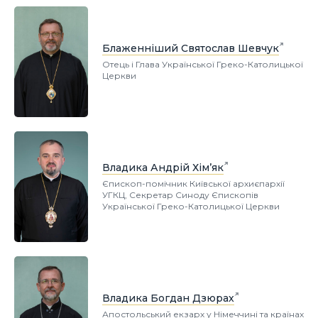
Блаженніший Святослав Шевчук
Отець і Глава Української Греко-Католицької
Церкви
Владика Андрій Хім’як
Єпископ-помічник Київської архиєпархії
УГКЦ, Секретар Синоду Єпископів
Української Греко-Католицької Церкви
Владика Богдан Дзюрах
Апостольський екзарх у Німеччині та країнах