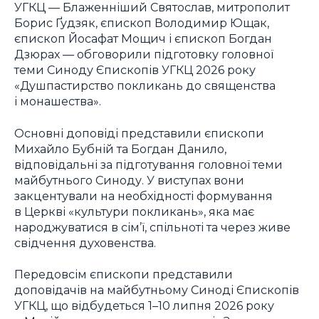
УГКЦ — Блаженніший Святослав, митрополит
Борис Ґудзяк, єпископ Володимир Ющак,
єпископ Йосафат Мощич і єпископ Богдан
Дзюрах — обговорили підготовку головної
теми Синоду Єпископів УГКЦ 2026 року
«Душпастирство покликань до священства
і монашества».
Основні доповіді представили єпископи
Михайло Бубній та Богдан Данило,
відповідальні за підготування головної теми
майбутнього Синоду. У виступах вони
закцентували на необхідності формування
в Церкві «культури покликань», яка має
народжуватися в сім’ї, спільноті та через живе
свідчення духовенства.
Передовсім єпископи представили
доповідачів на майбутньому Синоді Єпископів
УГКЦ, що відбудеться 1–10 липня 2026 року