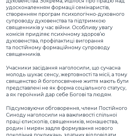
духовенства. Зокрема, йшлося про працю над
удосконаленням формації семінаристів,
створенням програм психологічно-духовного
супроводу духовенства та підтримкою
священників у час війни. Особливу увагу
комісія приділяє психічному здоров’ю
духовенства, профілактиці вигорання
та постійному формаційному супроводу
священників.
Учасники засідання наголосили, що сучасна
молодь шукає сенсу, жертовності та місії, а тому
священство й богопосвячене життя мають бути
представлені не як форма соціального статусу,
а як героїчний дар себе Богові та людям.
Підсумовуючи обговорення, члени Постійного
Синоду наголосили на важливості спільної
праці єпископів, священників, монашества,
родин і мирян задля формування нового
покоління покликань, здатних відповідати