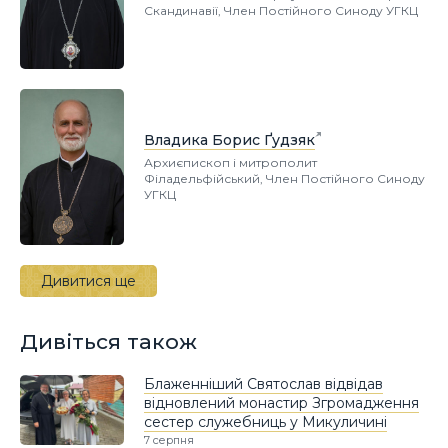
Скандинавії, Член Постійного Синоду УГКЦ
Владика Борис Ґудзяк
Архиєпископ і митрополит
Філадельфійський, Член Постійного Синоду
УГКЦ
Дивитися ще
Дивіться також
Блаженніший Святослав відвідав
відновлений монастир Згромадження
сестер служебниць у Микуличині
7 серпня