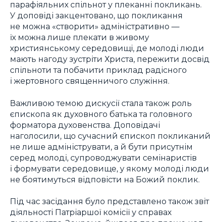
парафіяльних спільнот у плеканні покликань.
У доповіді закцентовано, що покликання
не можна «створити» адміністративно —
їх можна лише плекати в живому
християнському середовищі, де молоді люди
мають нагоду зустріти Христа, пережити досвід
спільноти та побачити приклад радісного
і жертовного священничого служіння.
Важливою темою дискусії стала також роль
єпископа як духовного батька та головного
форматора духовенства. Доповідачі
наголосили, що сучасний єпископ покликаний
не лише адмініструвати, а й бути присутнім
серед молоді, супроводжувати семінаристів
і формувати середовище, у якому молоді люди
не боятимуться відповісти на Божий поклик.
Під час засідання було представлено також звіт
діяльності Патріаршої комісії у справах