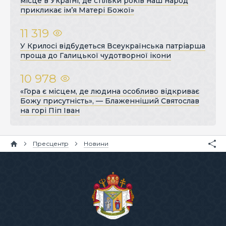
місце в Україні, де стільки років наш народ
прикликає ім’я Матері Божої»
11 319
У Крилосі відбудеться Всеукраїнська патріарша
проща до Галицької чудотворної ікони
10 978
«Гора є місцем, де людина особливо відкриває
Божу присутність», — Блаженніший Святослав
на горі Піп Іван
Пресцентр
Новини