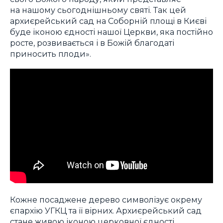
на нашому сьогоднішньому святі. Так цей
архиєрейський сад на Соборній площі в Києві
буде іконою єдності нашої Церкви, яка постійно
росте, розвивається і в Божій благодаті
приносить плоди».
Кожне посаджене дерево символізує окрему
єпархію УГКЦ та її вірних. Архиєрейський сад
стане живою іконою церковної єдності,