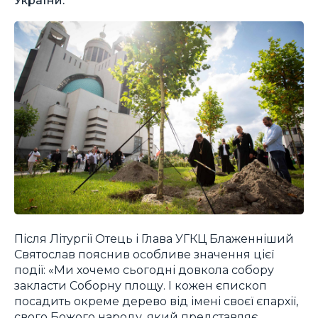
Після Літургії Отець і Глава УГКЦ Блаженніший
Святослав пояснив особливе значення цієї
події: «Ми хочемо сьогодні довкола собору
закласти Соборну площу. І кожен єпископ
посадить окреме дерево від імені своєї єпархії,
свого Божого народу, який представляє