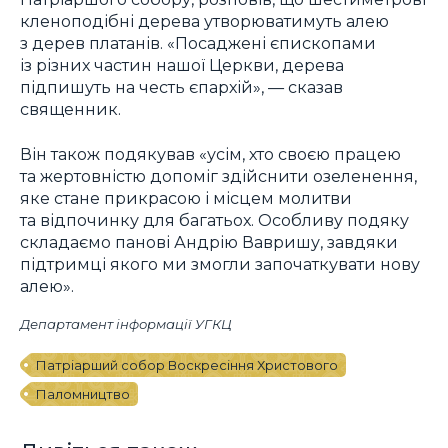
кленоподібні дерева утворюватимуть алею
з дерев платанів. «Посаджені єпископами
із різних частин нашої Церкви, дерева
підпишуть на честь єпархій», — сказав
священник.
Він також подякував «усім, хто своєю працею
та жертовністю допоміг здійснити озеленення,
яке стане прикрасою і місцем молитви
та відпочинку для багатьох. Особливу подяку
складаємо панові Андрію Вавришу, завдяки
підтримці якого ми змогли започаткувати нову
алею».
Департамент інформації УГКЦ
Патріарший собор Воскресіння Христового
Паломництво