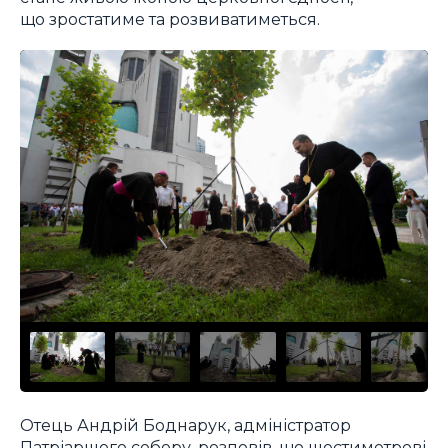
що зростатиме та розвиватиметься.
Отець Андрій Боднарук, адміністратор
Патріаршого собору, розповів, що шестиметрові