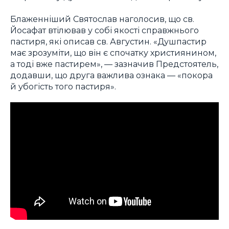
Блаженніший Святослав наголосив, що св.
Йосафат втілював у собі якості справжнього
пастиря, які описав св. Августин. «Душпастир
має зрозуміти, що він є спочатку християнином,
а тоді вже пастирем», — зазначив Предстоятель,
додавши, що друга важлива ознака — «покора
й убогість того пастиря».