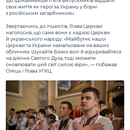
що щонайменше п’ять випускників віддали
своє життя як герої за Україну у борні
з російським загарбником».
Звертаючись до ліцеїстів, Глава Церкви
наголосив, що саме вони є надією Церкви
й українського народу: «Майбутнє нашої
Церкви та України намальоване на ваших
обличчях. Шукайте Божої волі й відкривайтеся
на діяння Святого Духа, тоді зможете
оновлювати цей світ силою віри», — побажав
Отець і Глава УГКЦ.