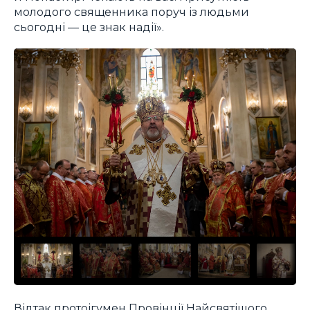
молодого священника поруч із людьми
сьогодні — це знак надії».
Відтак протоігумен Провінції Найсвятішого