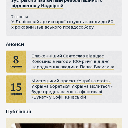
зустрівся з пацієнтами реабілітаційного
відділення у Надвірній
7 серпня
У Львівській архиєпархії готують заходи до 80-
х роковин Львівського псевдособору
Анонси
8
Блаженніший Святослав відвідає
Коломию з нагоди 100-річчя від дня
народження владики Павла Василика
серпня
Мистецький проєкт «Україна стоїть!
15
Україна бореться! Україна молиться!»
буде представлено на фестивалі
серпня
«Букет» у Софії Київській
Публікації