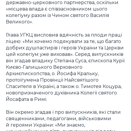
державно-церковного партнерства, оскільки
«місцева влада є співзасновником цього
колегіуму разом із Чином святого Василія
Великого».
Глава УГКЦ висловив вдячність за плоди праці
ліцею: «Ми хочемо подякувати за те, що багато
добрих душпастирів і героїв України та Церкви
цей колегіум уже виховав». Серед випускників
він згадав владику Степана Суса, єпископа Курії
Києво-Галицького Верховного
Архиєпископства, о. Йосифа Кральку,
протоігумена Провінції Найсвятішого
Спасителя в Україні, а також о. Тимотея Коцура,
новопризначеного духівника Колегії святого
Йосафата в Римі.
Він окремо згадав і про випускників, які стали
священниками, педагогами, військовими
й героями України: «Ми знаємо,