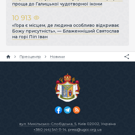
проща до Галицької чудотворної ікони
10 913
«Гора є місцем, де людина особливо відкриває
Божу присутність», — Блаженніший Святослав
на горі Піп Іван
Пресцентр
Новини
вул. Микільсько-Слобідська, 5
, Київ 02002, Україна
+380 (44) 541-11-14
,
press@ugcc.org.ua