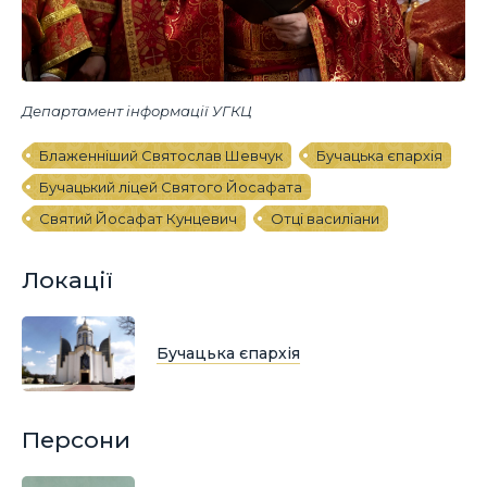
Департамент інформації УГКЦ
Блаженніший Святослав Шевчук
Бучацька єпархія
Бучацький ліцей Святого Йосафата
Святий Йосафат Кунцевич
Отці василіани
Локації
Бучацька єпархія
Персони