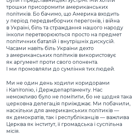
Були і представницькі зустрічі. Ми хотіли
трошки присоромити американських
політиків. Бо бачимо, що Америка входить
у період передвиборчих перегонів, і війна
в Україні, біль та страждання нашого народу
інколи перетворюються просто на предмет
політичних баталій і внутрішніх дискусій.
Часами навіть біль України дехто
з американських політиків використовує
як аргумент проти свого опонента.
І ми промовляли до сумління тих людей.
Ми не один день ходили коридорами
і Капітолію, і Держдепартаменту. Нас
неможливо було не помітити, бо не щодня така
церковна делегація приїжджає. Ми побачили,
наскільки для американських політиків —
як демократів, так і республіканців — важлива
Церква як інститут, її громадська і суспільна
місія.