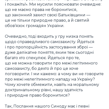
і покажіть!». Ми мусили пояснювати очевидне:
що не маємо права не боронитися,
що законний захист своєї Батьківщини —
це не тільки природне право, а й святий
обов’язок громадян України.
Очевидно, тоді входить у гру низка понять
щодо справедливого самозахисту. Йдеться
і про пропорційність застосування зброї —
дуже делікатне поняття, яким теж сьогодні
багато хто спекулює. Йдеться про те,
що не можна говорити про межі легітимного
самозахисту, бо дехто й про це хоче
поговорити. І ми кажемо: а чому ви не говорите
про межі нелегітимного нападу на Україну?
Чому хочете обмежити, навіть на моральному
доктринальному рівні, нашу здатність
і природне право боронитися?
Так, Послання нашого Синоду має і певні