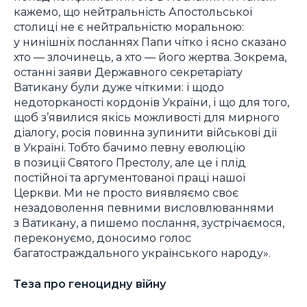
кажемо, що нейтральність Апостольської
столиці не є нейтральністю моральною:
у нинішніх посланнях Папи чітко і ясно сказано
хто — злочинець, а хто — його жертва. Зокрема,
останні заяви Державного секретаріату
Ватикану були дуже чіткими: і щодо
недоторканості кордонів України, і що для того,
щоб з’явилися якісь можливості для мирного
діалогу, росія повинна зупинити військові дії
в Україні. Тобто бачимо певну еволюцію
в позиції Святого Престолу, але це і плід
постійної та аргументованої праці нашої
Церкви. Ми не просто виявляємо своє
незадоволення певними висловлюваннями
з Ватикану, а пишемо послання, зустрічаємося,
переконуємо, доносимо голос
багатостраждального українського народу».
Теза про геноцидну війну