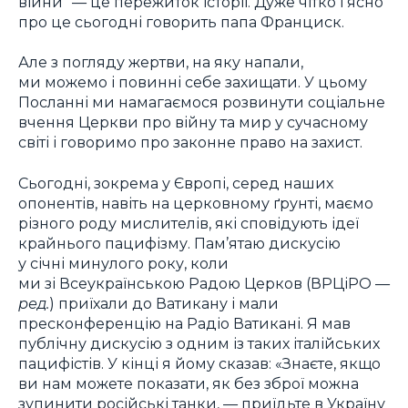
війни“ — це пережиток історії. Дуже чітко і ясно
про це сьогодні говорить папа Франциск.
Але з погляду жертви, на яку напали,
ми можемо і повинні себе захищати. У цьому
Посланні ми намагаємося розвинути соціальне
вчення Церкви про війну та мир у сучасному
світі і говоримо про законне право на захист.
Сьогодні, зокрема у Європі, серед наших
опонентів, навіть на церковному ґрунті, маємо
різного роду мислителів, які сповідують ідеї
крайнього пацифізму. Пам’ятаю дискусію
у січні минулого року, коли
ми зі Всеукраїнською Радою Церков (ВРЦіРО —
ред.
) приїхали до Ватикану і мали
пресконференцію на Радіо Ватикані. Я мав
публічну дискусію з одним із таких італійських
пацифістів. У кінці я йому сказав: «Знаєте, якщо
ви нам можете показати, як без зброї можна
зупинити російські танки, — приїдьте в Україну