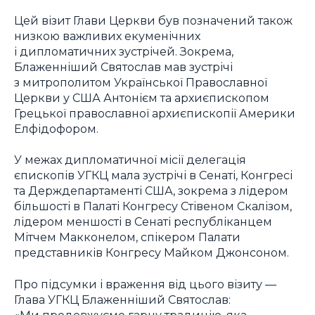
Цей візит Глави Церкви був позначений також
низкою важливих екуменічних
і дипломатичних зустрічей. Зокрема,
Блаженніший Святослав мав зустрічі
з митрополитом Української Православної
Церкви у США Антонієм та архиєпископом
Грецької православної архиєпископії Америки
Елфідофором.
У межах дипломатичної місії делегація
єпископів УГКЦ мала зустрічі в Сенаті, Конгресі
та Держдепартаменті США, зокрема з лідером
більшості в Палаті Конгресу Стівеном Скалізом,
лідером меншості в Сенаті республіканцем
Мітчем Макконелом, спікером Палати
представників Конгресу Майком Джонсоном.
Про підсумки і враження від цього візиту —
Глава УГКЦ Блаженніший Святослав:
«Ми продовжуємо гарну традицію, яка