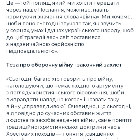
Це — той погляд, який ми хотіли передати
через наше Послання, можливо, навіть
коригуючи значення слова «війна». Ми хочемо,
щоби воно сьогодні звучало так, як звучить
у серцях, умах і душах українського народу, щоб
до цієї трагедії весь світ поставився
з надзвичайною серйозністю
і відповідальністю».
Теза про оборонну війну і законний захист
«Сьогодні багато хто говорить про війну,
наголошуючи, що немає жодного аргументу
з погляду християнського віровчення, щоби
виправдати напад на когось і назвати таку
війну „справедливою“. Очевидно, що сьогодні,
відповідно до сучасних обставин життя
людства та засобів ведення війни, саме поняття
традиційної християнської доктрини часів
Хрестових походів — поняття „священної