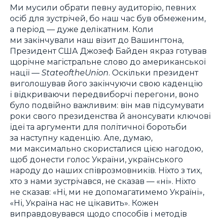
Ми мусили обрати певну аудиторію, певних
осіб для зустрічей, бо наш час був обмеженим,
а період — дуже делікатним. Коли
ми закінчували наш візит до Вашингтона,
Президент США Джозеф Байден якраз готував
щорічне магістральне слово до американської
нації —
StateoftheUnion
. Оскільки президент
виголошував його закінчуючи свою каденцію
і відкриваючи передвиборчі перегони, воно
було подвійно важливим: він мав підсумувати
роки свого президенства й анонсувати ключові
ідеї та аргументи для політичної боротьби
за наступну каденцію. Але, думаю,
ми максимально скористалися цією нагодою,
щоб донести голос України, українського
народу до наших співрозмовників. Ніхто з тих,
хто з нами зустрічався, не сказав — «ні». Ніхто
не сказав: «Ні, ми не допомагатимемо Україні»,
«Ні, Україна нас не цікавить». Кожен
виправдовувався щодо способів і методів