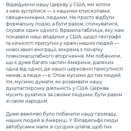
Відвідуючи нашу Церкву у США, ми хотіли
з нею зустрітися — з нашими єпископами,
священниками, людьми. Не просто відбути
формальну подію, а бути разом, спілкуватися,
слухати один одного. Вразила таблиця, яку нам
показали наші владики у США, щодо географії
та кількості присутніх у країні наших людей —
нової хвилі еміграції, зокрема з початку
повномасштабного вторгнення. Ми побачили,
що є дуже багато частин Америки, далеких
одна від одної, де нашої церковної присутності
немає, а люди — є. Отож мусимо до тих людей
іти, мусимо думати, як розвивати нашу
душпастирську діяльність у США. Церква
мусить рухатися за своїми людьми, бути разом
зі своїм народом.
Дуже важливо було побачити нашу громаду,
наших людей в Америці. У Філадельфії люди
автобусами їхали зі сусідніх штатів, щоб тих