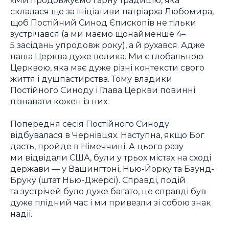
склалася ще за ініціативи патріарха Любомира,
щоб Постійний Синод Єпископів не тільки
зустрічався (а ми маємо щонайменше 4–
5 засідань упродовж року), а й рухався. Адже
наша Церква дуже велика. Ми є глобальною
Церквою, яка має дуже різні контексти свого
життя і душпастирства. Тому владики
Постійного Синоду і Глава Церкви повинні
пізнавати кожен із них.
Попередня сесія Постійного Синоду
відбувалася в Чернівцях. Наступна, якщо Бог
дасть, пройде в Німеччині. А цього разу
ми відвідали США, були у трьох містах на сході
держави — у Вашингтоні, Нью-Йорку та Баунд-
Бруку (штат Нью-Джерсі). Справді, подій
та зустрічей було дуже багато, це справді був
дуже плідний час і ми привезли зі собою знак
надії.