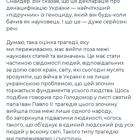
Снайдер. Він сказав, що ця декларація про
денацифікацію України — найчіткіший
«підручник» із геноциду, який він будь-коли
бачив як науковець. І що це — дуже серйозні
речі.
Думаю, така оцінка трагедії, яку
ми переживаємо, має вийти поза межі
наукових статей та визначень. Це має стати
частиною свідомості людей, відповідальних
за долю своїх країн, світу, які сьогодні мусять
зрозуміти, що війна в Україні є не лише
українською проблемою, що цей злочин
торкається фундаментів усього людства. Щось
подібне говорив про Голодомор у листі святий
папа Іван Павло ІІ: трагедія цього злочину
вийшла поза межі лише одного народу,
бо заторкнула підвалини людяності, чогось
такого, що об’єднує в єдиний людський рід усіх
людей у всьому світі. Такого типу трагедію
ми переживаємо і сьогодні».