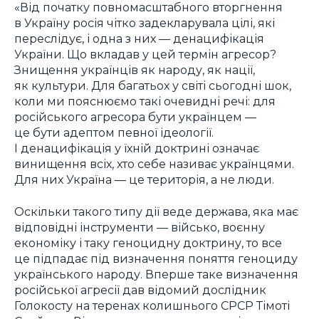
«Від початку повномасштабного вторгнення
в Україну росія чітко задекларувала цілі, які
переслідує, і одна з них — денацифікація
України. Що вкладав у цей термін агресор?
Знищення українців як народу, як нації,
як культури. Для багатьох у світі сьогодні шок,
коли ми пояснюємо такі очевидні речі: для
російського агресора бути українцем —
це бути адептом певної ідеології.
І денацифікація у їхній доктрині означає
винищення всіх, хто себе називає українцями.
Для них Україна — це територія, а не люди.
Оскільки такого типу дії веде держава, яка має
відповідні інструменти — військо, воєнну
економіку і таку геноцидну доктрину, то все
це підпадає під визначення поняття геноциду
українського народу. Вперше таке визначення
російської агресії дав відомий дослідник
Голокосту на теренах колишнього СРСР Тімоті