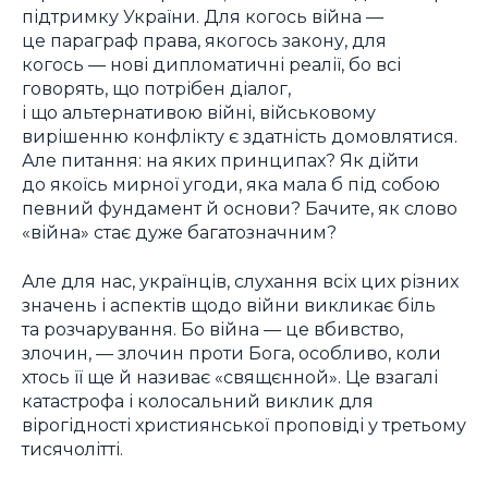
підтримку України. Для когось війна —
це параграф права, якогось закону, для
когось — нові дипломатичні реалії, бо всі
говорять, що потрібен діалог,
і що альтернативою війні, військовому
вирішенню конфлікту є здатність домовлятися.
Але питання: на яких принципах? Як дійти
до якоїсь мирної угоди, яка мала б під собою
певний фундамент й основи? Бачите, як слово
«війна» стає дуже багатозначним?
Але для нас, українців, слухання всіх цих різних
значень і аспектів щодо війни викликає біль
та розчарування. Бо війна — це вбивство,
злочин, — злочин проти Бога, особливо, коли
хтось її ще й називає «свящєнной». Це взагалі
катастрофа і колосальний виклик для
вірогідності християнської проповіді у третьому
тисячолітті.