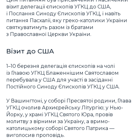
візит делегації єпископів УГКЦ до США,
і Послання Синоду Єпископів УГКЦ, і навіть
питання Пасхалії, яку греко-католики України
святкуватимуть разом із братами
з Православної Церкви України.
Візит до США
1–10 березня делегація єпископів на чолі
із Главою УГКЦ Блаженнішим Святославом
перебувала у США для участі в засіданні
Постійного Синоду Єпископів УГКЦ у США.
У Вашингтоні, у соборі Пресвятої родини, Глава
УГКЦ очолив Архиєрейську Літургію; у Нью-
Йорку, у храмі УГКЦ Святого Юра, провів
молитву з вірними за Україну, а вримо-
католицькому соборі Святого Патрика —
виголосив проповідь.