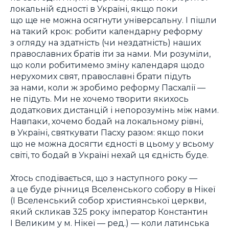
локальній єдності в Україні, якщо поки
що ще не можна осягнути універсальну. І пішли
на такий крок: робити календарну реформу
з огляду на здатність (чи нездатність) наших
православних братів іти за нами. Ми розуміли,
що коли робитимемо зміну календаря щодо
нерухомих свят, православні брати підуть
за нами, коли ж зробимо реформу Пасхалії —
не підуть. Ми не хочемо творити якихось
додаткових дистанцій і непорозумінь між нами.
Навпаки, хочемо бодай на локальному рівні,
в Україні, святкувати Пасху разом: якщо поки
що не можна досягти єдності в цьому у всьому
світі, то бодай в Україні нехай ця єдність буде.
Хтось сподівається, що з наступного року —
а це буде річниця Вселенського собору в Нікеї
(І
Вселенський собор
християнської церкви,
який скликав 325 року імператор Константин
І Великим у м.
Нікеї
— ред.) — коли латинська