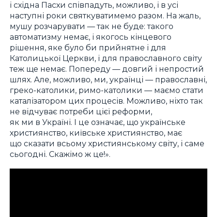
і східна Пасхи співпадуть, можливо, і в усі
наступні роки святкуватимемо разом. На жаль,
мушу розчарувати — так не буде: такого
автоматизму немає, і якогось кінцевого
рішення, яке було би прийнятне і для
Католицької Церкви, і для православного світу
теж ще немає. Попереду — довгий і непростий
шлях. Але, можливо, ми, українці — православні,
греко-католики, римо-католики — маємо стати
каталізатором цих процесів. Можливо, ніхто так
не відчуває потреби цієї реформи,
як ми в Україні. І це означає, що українське
християнство, київське християнство, має
що сказати всьому християнському світу, і саме
сьогодні. Скажімо ж це!».