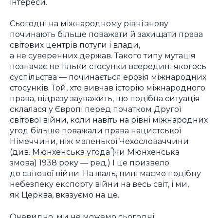
інтереси.
Сьогодні на міжнародному рівні знову
починають більше поважати й захищати права
світових центрів потуги і влади,
а не суверенних держав. Такого типу мутація
позначає не тільки стосунки всередині якогось
суспільства — починається ерозія міжнародних
стосунків. Той, хто вивчав історію міжнародного
права, відразу зауважить, що подібна ситуація
склалася у Європі перед початком Другої
світової війни, коли навіть на рівні міжнародних
угод більше поважали права нацистської
Німеччини, ніж маленької Чехословаччини
(див.
Мюнхенська угода
(чи Мюнхенська
змова) 1938 року — ред.) І це призвело
до світової війни. На жаль, нині маємо подібну
небезпеку експорту війни на весь світ, і ми,
як Церква, вказуємо на це.
Очевидно, ми не можемо сьогодні