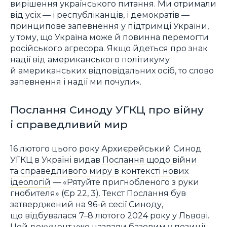
вирішення українського питання. Ми отримали
від усіх — і республіканців, і демократів —
принципове запевнення у підтримці України,
у тому, що Україна може й повинна перемогти
російського агресора. Якщо йдеться про знак
надії від американського політикуму
й американських відповідальних осіб, то слово
запевнення і надії ми почули».
Послання Синоду УГКЦ про війну
і справедливий мир
16 лютого цього року Архиєрейський Синод
УГКЦ в Україні видав
Послання щодо війни
та справедливого миру в контексті нових
ідеологій
— «Рятуйте пригнобленого з руки
гнобителя» (Єр 22, 3). Текст Послання був
затверджений на 96-й сесії Синоду,
що відбувалася 7–8 лютого 2024 року у Львові.
Цей документ уже назвали базовим у позиції