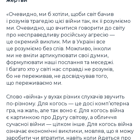
жертви
«Очевидно, ми б хотіли, щоби світ бачив
і розумів трагедію цієї війни так, як її розуміємо
ми. Очевидно, що вчитися говорити до світу
про несправедливу російську агресію —
це окремий виклик. Ми в Україні все
це розуміємо без слів. Можливо, інколи
ми не вміли артикулювати свої думки,
формулювати наші послання та меседжі.
І багато хто у світі нас справді не розумів,
бо не переживав, не досвідчував того,
що переживаємо ми.
Слово «війна» у вухах різних слухачів звучить
по-різному. Для когось — це досі комп’ютерна
гра, на жаль, але так воно є. Для когось війна
є картинкою про Другу світову, а обличчя
сучасної війни — цілком інше. Для когось війна
означає економічні виклики, мовляв, що я можу
заробити чи втратити, навіть коли йдеться про