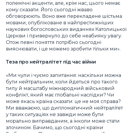
полемічні акценти, але, крім нас, цього немає
кому сказати. Його сьогодні жваво
обговорюють. Воно вже перекладене шістьма
мовами, опубліковане в найпрестижніших
наукових богословських виданнях Католицької
Церкви і привернуло до себе неабияку увагу.
Отож певні поняття потрібно сьогодні
вияснювати, і це можемо зробити тільки ми».
Теза про нейтралітет під час війни
«Ми чули і чуємо запитання: наскільки можна
бути нейтральним, коли йдеться про такого
типу й масштабу міжнародний військовий
конфлікт, який має глобальні наслідки? Чи
може якась країна сказати: це не моя справа?
Ми вважаємо, що дипломатичний нейтралітет
у таких ситуаціях не завжди може бути
морально виправданим, а інколи може стати
злочином. Бачимо, що сьогодні країни