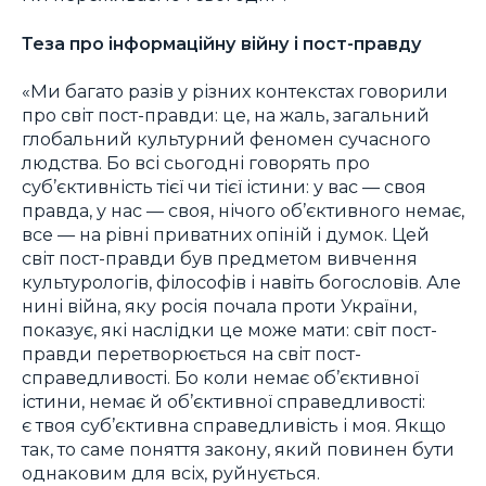
Теза про інформаційну війну і пост-правду
«Ми багато разів у різних контекстах говорили
про світ пост-правди: це, на жаль, загальний
глобальний культурний феномен сучасного
людства. Бо всі сьогодні говорять про
суб’єктивність тієї чи тієї істини: у вас — своя
правда, у нас — своя, нічого об’єктивного немає,
все — на рівні приватних опіній і думок. Цей
світ пост-правди був предметом вивчення
культурологів, філософів і навіть богословів. Але
нині війна, яку росія почала проти України,
показує, які наслідки це може мати: світ пост-
правди перетворюється на світ пост-
справедливості. Бо коли немає об’єктивної
істини, немає й об’єктивної справедливості:
є твоя суб’єктивна справедливість і моя. Якщо
так, то саме поняття закону, який повинен бути
однаковим для всіх, руйнується.