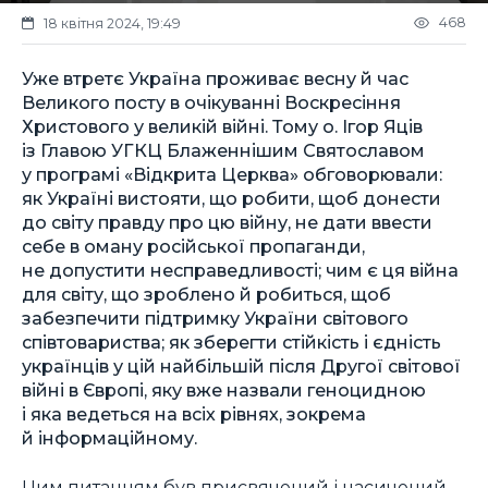
468
18 квітня 2024, 19:49
Уже втретє Україна проживає весну й час
Великого посту в очікуванні Воскресіння
Христового у великій війні. Тому о. Ігор Яців
із Главою УГКЦ Блаженнішим Святославом
у програмі «Відкрита Церква» обговорювали:
як Україні вистояти, що робити, щоб донести
до світу правду про цю війну, не дати ввести
себе в оману російської пропаганди,
не допустити несправедливості; чим є ця війна
для світу, що зроблено й робиться, щоб
забезпечити підтримку України світового
співтовариства; як зберегти стійкість і єдність
українців у цій найбільшій після Другої світової
війні в Європі, яку вже назвали геноцидною
і яка ведеться на всіх рівнях, зокрема
й інформаційному.
Цим питанням був присвячений і насичений