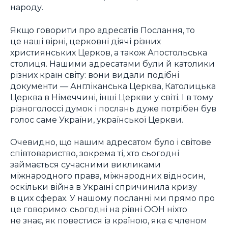
народу.
Якщо говорити про адресатів Послання, то
це наші вірні, церковні діячі різних
християнських Церков, а також Апостольська
столиця. Нашими адресатами були й католики
різних країн світу: вони видали подібні
документи — Англіканська Церква, Католицька
Церква в Німеччині, інші Церкви у світі. І в тому
різноголоссі думок і послань дуже потрібен був
голос саме України, української Церкви.
Очевидно, що нашим адресатом було і світове
співтовариство, зокрема ті, хто сьогодні
займається сучасними викликами
міжнародного права, міжнародних відносин,
оскільки війна в Україні спричинила кризу
в цих сферах. У нашому посланні ми прямо про
це говоримо: сьогодні на рівні ООН ніхто
не знає, як повестися із країною, яка є членом