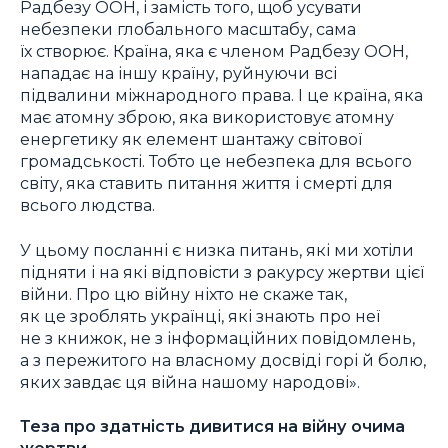
Радбезу ООН, і замість того, щоб усувати
небезпеки глобального масштабу, сама
їх створює. Країна, яка є членом Радбезу ООН,
нападає на іншу країну, руйнуючи всі
підвалини міжнародного права. І це країна, яка
має атомну зброю, яка використовує атомну
енергетику як елемент шантажу світової
громадськості. Тобто це небезпека для всього
світу, яка ставить питання життя і смерті для
всього людства.
У цьому посланні є низка питань, які ми хотіли
підняти і на які відповісти з ракурсу жертви цієї
війни. Про цю війну ніхто не скаже так,
як це зроблять українці, які знають про неї
не з книжок, не з інформаційних повідомлень,
а з пережитого на власному досвіді горі й болю,
яких завдає ця війна нашому народові».
Теза про здатність дивитися на війну очима