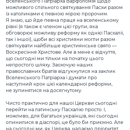
Вселенського Патріарха Варфоломія щодо
можливого спільного святкування Пасхи разом
із католиками є певною мірою пророчим.
Я знаю, що йде певна праця на вселенському
рівні (я також є членом цієї групи, яка
обговорює можливу реформу як однієї Пасхалії,
так і іншої), щоби всі християни могли разом
святкувати найбільше християнське свято —
Воскресіння Христове. Але в мене є відчуття,
що сьогодні ми тільки на початку цього
непростого шляху. Заохочую наших
православних братів відгукнутися на заклик
Вселенського Патріарха і думати про
наступний крок цієї календарної реформи,
не зупинятися на досягнутому.
Чисто практично для нашої Церкви сьогодні
перейти на латинську Пасхалію просто. І,
можливо, для багатьох українців, які сьогодні
опинилися в діаспорі, це було би приємно. Але
на сьогодні ми, як Церква, надаємо пріоритет