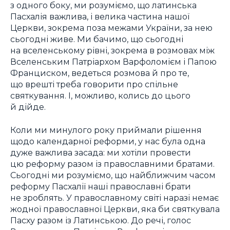
з одного боку, ми розуміємо, що латинська
Пасхалія важлива, і велика частина нашої
Церкви, зокрема поза межами України, за нею
сьогодні живе. Ми бачимо, що сьогодні
на вселенському рівні, зокрема в розмовах між
Вселенським Патріархом Варфоломієм і Папою
Франциском, ведеться розмова й про те,
що врешті треба говорити про спільне
святкування. І, можливо, колись до цього
й дійде.
Коли ми минулого року приймали рішення
щодо календарної реформи, у нас була одна
дуже важлива засада: ми хотіли провести
цю реформу разом із православними братами.
Сьогодні ми розуміємо, що найближчим часом
реформу Пасхалії наші православні брати
не зроблять. У православному світі наразі немає
жодної православної Церкви, яка би святкувала
Пасху разом із Латинською. До речі, голос