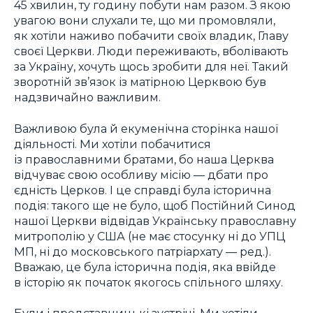
45 хвилин, ту годину побути нам разом. З якою
увагою вони слухали те, що ми промовляли,
як хотіли наживо побачити своїх владик, Главу
своєї Церкви. Люди переживають, вболівають
за Україну, хочуть щось зробити для неї. Такий
зворотній зв’язок із матірною Церквою був
надзвичайно важливим.
Важливою була й екуменічна сторінка нашої
діяльності. Ми хотіли побачитися
із православними братами, бо наша Церква
відчуває свою особливу місію — дбати про
єдність Церков. І це справді була історична
подія: такого ще не було, щоб Постійний Синод
нашої Церкви відвідав Українську православну
митрополію у США (не має стосунку ні до УПЦ
МП, ні до московського патріархату — ред.).
Вважаю, це була історична подія, яка ввійде
в історію як початок якогось спільного шляху.