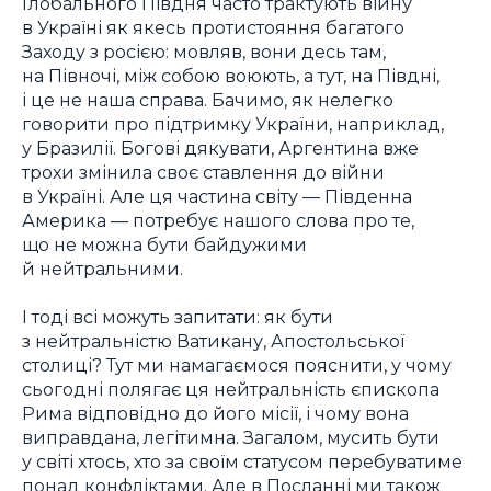
Глобального Півдня часто трактують війну
в Україні як якесь протистояння багатого
Заходу з росією: мовляв, вони десь там,
на Півночі, між собою воюють, а тут, на Півдні,
і це не наша справа. Бачимо, як нелегко
говорити про підтримку України, наприклад,
у Бразилії. Богові дякувати, Аргентина вже
трохи змінила своє ставлення до війни
в Україні. Але ця частина світу — Південна
Америка — потребує нашого слова про те,
що не можна бути байдужими
й нейтральними.
І тоді всі можуть запитати: як бути
з нейтральністю Ватикану, Апостольської
столиці? Тут ми намагаємося пояснити, у чому
сьогодні полягає ця нейтральність єпископа
Рима відповідно до його місії, і чому вона
виправдана, легітимна. Загалом, мусить бути
у світі хтось, хто за своїм статусом перебуватиме
понад конфліктами. Але в Посланні ми також