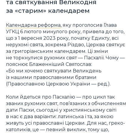
та святкування Великодня
за «старим» календарем
Календарна реформа
, яку проголосив Глава
УГКЦ 6 лютого минулого року, привела до того,
що з 1 вересня 2023 року, початку Едикту, всі
нерухомі свята, зокрема Різдво, Церква святкує
за григоріанським календарем. Ці зміни
не торкнулися рухомих свят — Пасхалії. Чому —
пояснює Блаженніший Святослав:
«Бо ми хочемо святкувати Великдень
із нашими православними братами
(Православною Церквою України — ред.).
Коли йдеться про Пасхалію — про цикл так
званих рухомих свят, пов’язаних з обчисленням
дати Пасхи, сьогодні у християнському світі
в нас є два варіанти: латинська і та, за якою
живуть усі православні Церкви. Для нас, греко-
католиків, це — певний виклик, тому що,