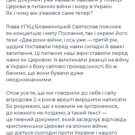
Церкви в питаннях війни і миру в Україні.
Як і чому він з’явився саме тепер?
Глава УГКЦ Блаженніший Святослав пояснює
як концепцію і мету Послання, так і окремі його
тези: «Два роки війни, і ось уже — третій рік,
щодня поставали перед нами складні й важкі
запитання. Ці питання наші вірні ставили перед
нами як Церквою. Їх викликали реакції на війну
в Україні з боку світової громадськості, бо ж
бачимо, що вони бували дуже
неоднозначними.
Отож усе те, що ми говорили до себе і світу
впродовж 2-х років врешті вирішили написати.
Бо розуміємо, що з кожним не зустрінемося,
до кожного не поїдемо, а такий текст —
це певний документ, який засвідчує відповідь
християнської Церкви на злочин війни,
що діється сьогодні проти України і нашого