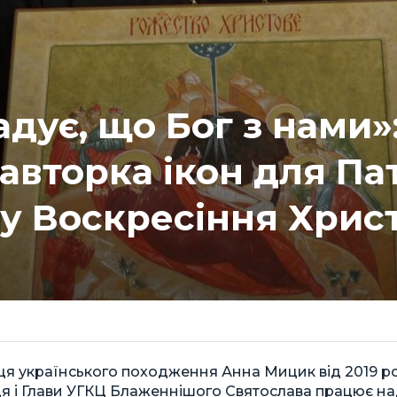
адує, що Бог з нами»
авторка ікон для Па
у Воскресіння Хрис
ця українського походження Анна Мицик від 2019 р
ця і Глави УГКЦ Блаженнішого Святослава працює н