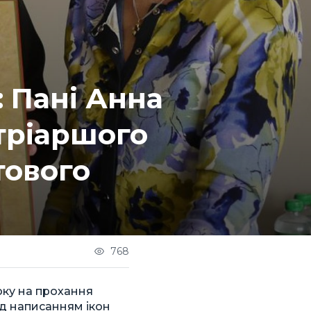
: Пані Анна
тріаршого
тового
768
оку на прохання
ад написанням ікон