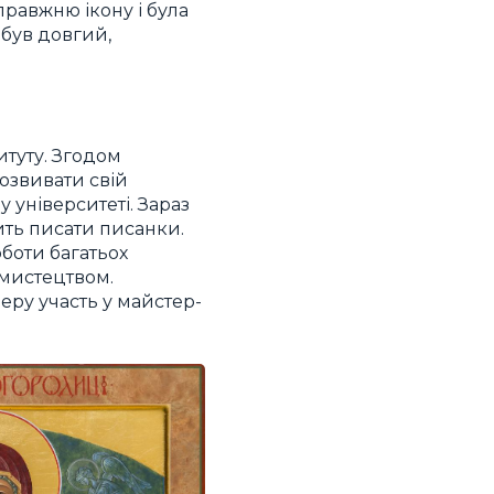
правжню ікону і була
 був довгий,
итуту. Згодом
розвивати свій
 університеті. Зараз
ить писати писанки.
боти багатьох
 мистецтвом.
еру участь у майстер-