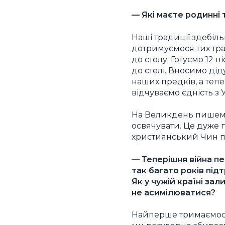
— Які маєте родинні т
Наші традиції здебіл
дотримуємося тих тра
до столу. Готуємо 12 
до стелі. Вносимо дід
наших предків, а теп
відчуваємо єдність з
На Великдень пишемо 
освячувати. Це дуже г
християнський Чин пох
— Теперішня війна пе
так багато років під
Як у чужій країні за
не асимілюватися?
Найперше тримаємося 