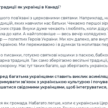
радиції як українці в Канаді
?
ьшого пов’язані з церковними святами. Наприклад, н
дицій, яких навчили нас батьки. Чекаємо першої зірк
пісних страв. Внуки дуже чекають і люблять, коли дід
уха до хати. А найголовніше — весь вечір колядуємо.
ер — полеглих Героїв України. Ми хоч далеко, але вн
 Україною. Ми переживаємо і в думках та молитвах пе
писанки, готуємо святкові кошики з паскою, бабко
арна традиція. Так само зберігаємо весільні традиції
орону. Нас тут таких багато, що зберігають українськ
ред багатьма українцями ставить виклик асиміляці
тримувати звʼязок з українською культурою і почув
лишатися свідомими українцями, щоб інтегруватися,
як громада. Набагато легше, коли є українська Церк