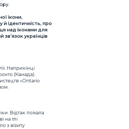
ору.
ої ікони,
у й ідентичність, про
аця над іконами для
 звʼязок українців
ії. Наприкінці
онто (Канада).
истецтв «Ontario
вом.
ки. Відтак поїхала
 на тлі
ло з візиту