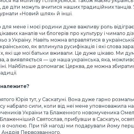
ся на молитву і спілкуємося. Також маємо українськ
, де діти можуть вчитися наших традиційних танців.
урнали «Новий шлях» й інші.
 для мене і моєї родини дуже важливу роль відіграє 
ікавих каналів чи блогерів про культуру і чимало д
о з Україну. Навіть можна вправлятися в українській
країнською, як вплинула русифікація і які слова зар
х, які ще мої батьки вживали. Це дуже цікаво. Ми ду
а, а виявляється — це наша українська, яка, можливо
аїні. Найбільше допомагає Церква, де можна збиратис
радиції.
и належите?
ятого Юрія тут, у Саскатуні. Вона дуже гарно розмал
у набрало сили, коли від неї мене уповноважила нап
чеників України та Блаженного новомученика Омеля
 Блаженніший Святослав, прибувши в Саскатун, осв
й я очолюю. При тій нагоді ми подарували йому першу
о Андрія Первозванного.