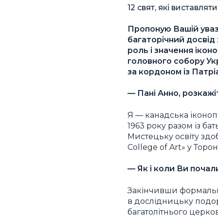
12 свят, які виставл
Пропоную Вашій увазі
багаторічний досвід 
роль і значення іконо
головного собору Укр
за кордоном із Патр
— Пані Анно, розкажі
Я — канадська іконопи
1963 року разом із б
Мистецьку освіту здоб
College of Art» y Тор
— Як і коли Ви поча
Закінчивши формальні 
в дослідницьку подор
багатолітнього церков