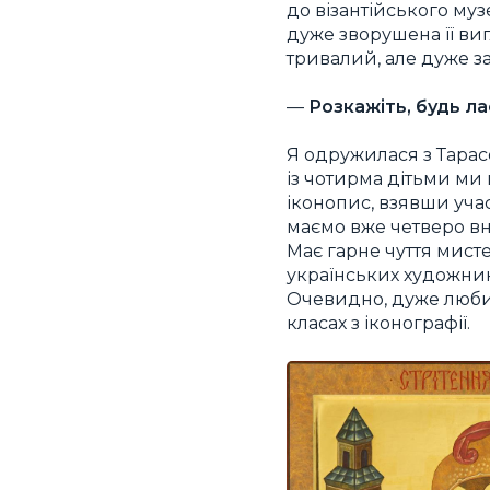
до візантійського муз
дуже зворушена її ви
тривалий, але дуже з
—
Розкажіть, будь ла
Я одружилася з Тарасо
із чотирма дітьми ми 
іконопис, взявши учас
маємо вже четверо вну
Має гарне чуття мист
українських художник
Очевидно, дуже любим
класах з іконографії.