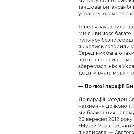
ми регулярно збираємо
танцювальні ансамблі
українською мовою ж
Тепер я зауважила, що
Ми дивимося багато ц
культуру безпосереднь
як колись говорили у
Серед них багато таки
що це старовинна мов
збереглася, ніж в Укр
де діти вчать мову і т
— До якої парафії В
До парафії катедри Св
натхнення до іконопис
ми блаженних новому
20 вересня 2012 року
«Музей Україна», яки
я написала, — Святог