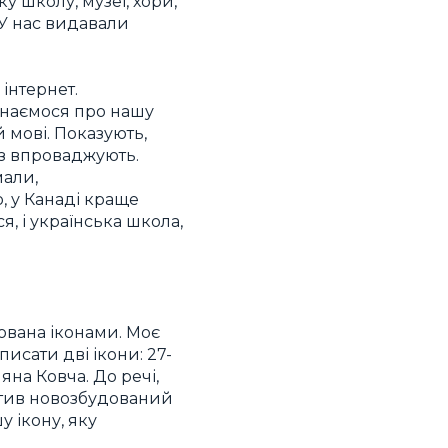
у школу, музеї, хори,
 У нас видавали
інтернет.
ізнаємося про нашу
 мові. Показують,
аз впроваджують.
мали,
, у Канаді краще
я, і українська школа,
ьована іконами. Моє
исати дві ікони: 27-
на Ковча. До речі,
ятив новозбудований
 ікону, яку