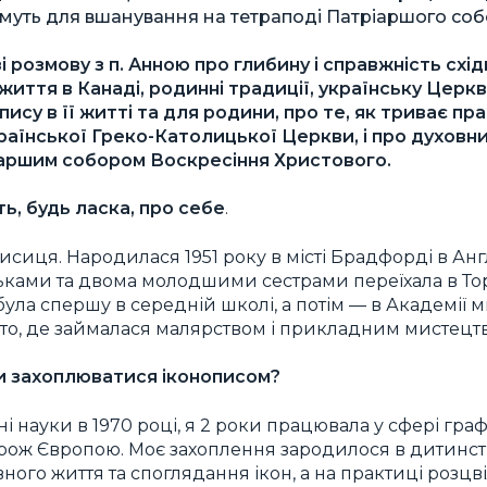
ятимуть для вшанування на тетраподі Патріаршого соб
 розмову з п. Анною про глибину і справжність східн
життя в Канаді, родинні традиції, українську Церкв
пису в її житті та для родини, про те, як триває пр
аїнської Греко-Католицької Церкви, і про духовний
іаршим собором Воскресіння Христового.
ть, будь ласка, про себе
.
сиця. Народилася 1951 року в місті Брадфорді в Англ
атьками та двома молодшими сестрами переїхала в Тор
ула спершу в середній школі, а потім — в Академії м
онто, де займалася малярством і прикладним мистецт
ли захоплюватися іконописом?
науки в 1970 році, я 2 роки працювала у сфері графі
ож Європою. Моє захоплення зародилося в дитинстві
ного життя та споглядання ікон, а на практиці розцві