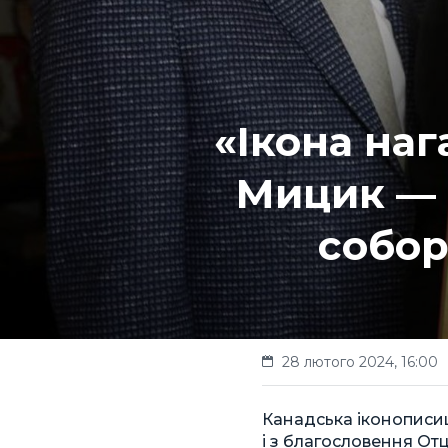
«Ікона наг
Мицик — 
собор
28 лютого 2024, 16:00
Канадська іконописи
і з благословення От