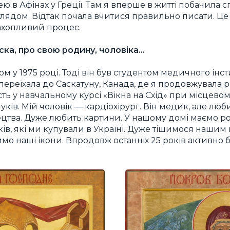
ею в Афінах у Греції. Там я вперше в житті побачила с
глядом. Відтак почала вчитися правильно писати. Це
ахопливий процес.
ска, про свою родину, чоловіка…
м у 1975 році. Тоді він був студентом медичного інст
переїхала до Саскатуну, Канада, де я продовжувала 
ть у навчальному курсі «Вікна на Схід» при місцевому
ків. Мій чоловік — кардіохірург. Він медик, але люб
ецтва. Дуже любить картини. У нашому домі маємо ро
ів, які ми купували в Україні. Дуже тішимося нашим
о наші ікони. Впродовж останніх 25 років активно б