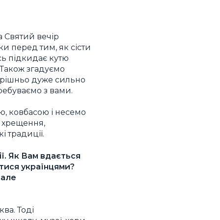
а Святий вечір
и перед тим, як сісти
усь підкидає кутю
 Також згадуємо
утрішньо дуже сильно
ребуваємо з вами.
ю, ковбасою і несемо
, хрещення,
і традиції.
ї. Як Вам вдається
атися українцями?
 але
ва. Тоді