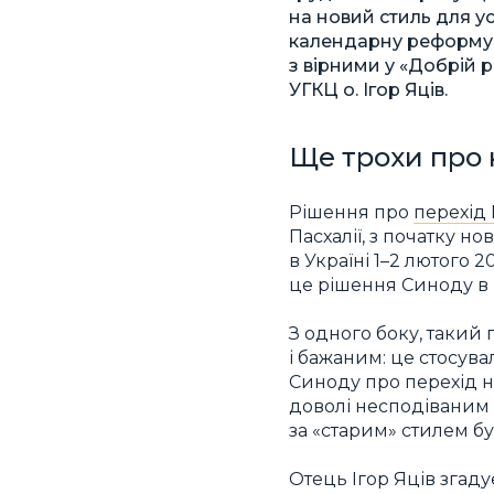
на новий стиль для ус
календарну реформу, 
з вірними у «Добрій 
УГКЦ о. Ігор Яців.
Ще трохи про
Рішення про
перехід
Пасхалії, з початку н
в Україні 1–2 лютого 
це рішення Синоду в 
З одного боку, такий 
і бажаним: це стосува
Синоду про перехід на
доволі несподіваним 
за «старим» стилем б
Отець Ігор Яців згадує