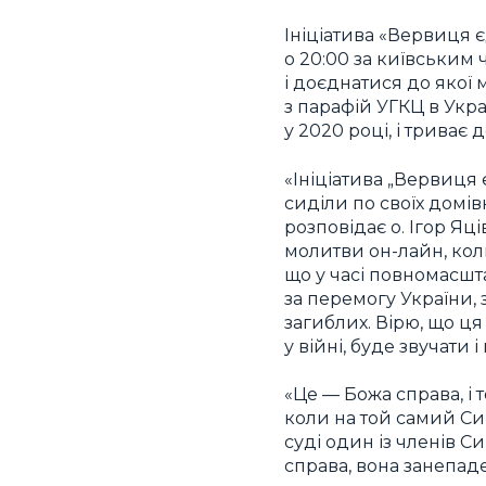
Ініціатива «Вервиця 
о 20:00 за київським
і доєднатися до якої
з парафій УГКЦ в Украї
у 2020 році, і триває
«Ініціатива „Вервиця 
сиділи по своїх домів
розповідає о. Ігор Яці
молитви он-лайн, кол
що у часі повномасшт
за перемогу України, з
загиблих. Вірю, що ц
у війні, буде звучати 
«Це — Божа справа, і 
коли на той самий Син
суді один із членів С
справа, вона занепаде