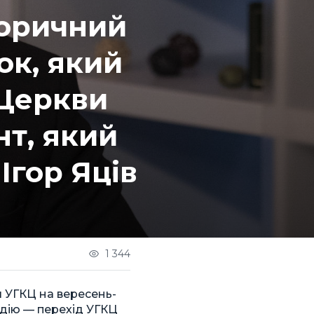
торичний
ок, який
 Церкви
нт, який
 Ігор Яців
1 344
я УГКЦ на вересень-
одію — перехід УГКЦ