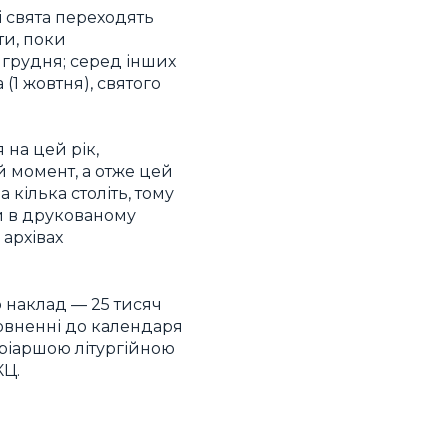
і свята переходять
ти, поки
 грудня; серед інших
 (1 жовтня), святого
на цей рік,
 момент, а отже цей
 кілька століть, тому
ти в друкованому
 архівах
го наклад — 25 тисяч
повненні до календаря
тріаршою літургійною
КЦ.