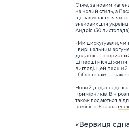
Отже, за новим календ
на новий стиль, а Пас
що залишається чинно
знакових для українці
Андрія (30 листопада)
«Ми дискутували, чи 
і вирішальним аргуме
додаток — історичний д
ці перші місяці житт
вигляді. Цей перший 
і бібліотеках», — каже о
Новий додаток до ка
примірників. Він роз
також подаються відпо
комісією. Є також
елек
«Вервиця єдн