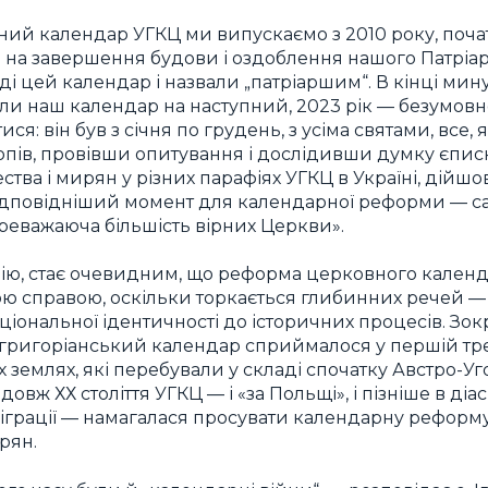
ий календар УГКЦ ми випускаємо з 2010 року, поча
на завершення будови і оздоблення нашого Патріар
і цей календар і назвали „патріаршим“. В кінці мин
ли наш календар на наступний, 2023 рік — безумовно
я: він був з січня по грудень, з усіма святами, все, 
пів, провівши опитування і дослідивши думку єпис
тва і мирян у різних парафіях УГКЦ в Україні, дійшо
дповідніший момент для календарної реформи — сам
реважаюча більшість вірних Церкви».
ію, стає очевидним, що реформа церковного календ
ою справою, оскільки торкається глибинних речей — 
аціональної ідентичності до історичних процесів. Зок
григоріанський календар сприймалося у першій трет
х землях, які перебували у складі спочатку Австро-У
овж ХХ століття УГКЦ — і «за Польщі», і пізніше в діас
міграції — намагалася просувати календарну реформу
рян.