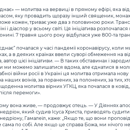
єднає» — молитва на вервиці в прямому ефірі, яка в
 часом, яку провадить щоразу інший священик, мона
 може кожен, триває уже два з половиною роки. Тран
ні і діаспор у всьому світі. Ця ініціатива розпочалася
 донині. 7 травня цього року відбулася уже 800-та тра
єднає“ почалася у часі пандемії коронавірусу, коли 
ках, а в деяких країнах ввели суворі обмеження на в
в, автор цієї ініціативи. — В таких обставинах і зароди
и ми можемо залишатися вдома, але єднатися в молит
абної війни росії в Україні ця молитва отримала нов
а наших воїнів, за поранених, за полонених, за тих, хт
я щоденна молитва вірних УГКЦ, яка почалася в кові
і після перемоги».
тому вона живе, — продовжує отець. — У Діяннях апос
едріон, який судив Ісуса Христа, приводять судити і
инедріону, Гамалеїл, каже: „Якщо те, що вони пропов
 сама по собі. Але якщо це справа Божа, ми нічого 