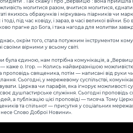
тидіяти“. Так скажу і про „Вервицю“: вона прийшла 
ожливість молитися разом, вчитися молитися, єднатис
таті якихось обрахунків і міркувань піарників чи мар
 тоді, під час ковіду, і зараз, в часі великої війни. Б
ово прагне до Бога, і така нагода для молитви завжд
днає», окрім того, стала потужним інструментом ком
і своїми вірними у всьому світі.
 була єдиною, нам потрібна комунікація, а „Вервиця
, — каже о. Ігор. — Колись найвиразнішою можливіс
на проповідь священика, потім — написані від руки ч
слання. Сьогодні, у мережевому суспільстві, комуніка
вувати. Церква чи парафія, яка ігнорує можливості с
 своє душпастирське служіння. Сьогодні проповідь 
ей, а публікацію цієї проповіді — тисяча. Тому Церква
щеників та спільнот — присутня у соціальних мережах
а несе Слово Доброї Новини».