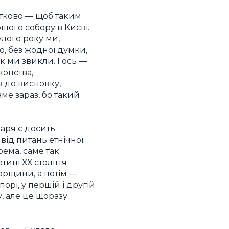
тково — щоб таким
шого собору в Києві.
улого року ми,
, без жодної думки,
як ми звикли. І ось —
копства,
в до висновку,
е зараз, бо такий
аря є досить
від питань етнічної
рема, саме так
ині ХХ століття
горщини, а потім —
порі, у першій і другій
, але це щоразу