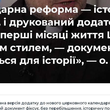
арна реформа — іс
 і друкований додат
 перші місяці життя
м стилем, — докуме
я для історії», — о.
ана версія додатку до нового церковного календар
ей документ фіксує, без перебільшення, історичну п