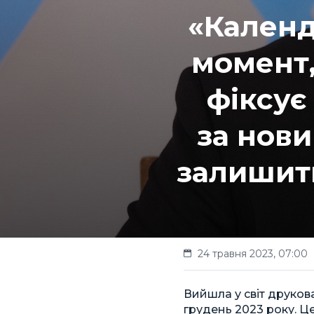
«Календ
момент,
фіксує
за нови
залишитьс
24 травня 2023, 07:00
Вийшла у світ друков
грудень 2023 року. Ц