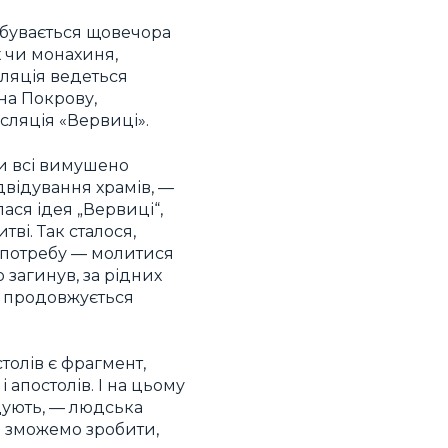
ідбувається щовечора
х чи монахиня,
сляція ведеться
 на Покрову,
нсляція «Вервиці».
ми всі вимушено
ідвідування храмів, —
лася ідея „Вервиці“,
ві. Так сталося,
у потребу — молитися
о загинув, за рідних
д, продовжується
толів є фрагмент,
 апостолів. І на цьому
ідують, — людська
не зможемо зробити,