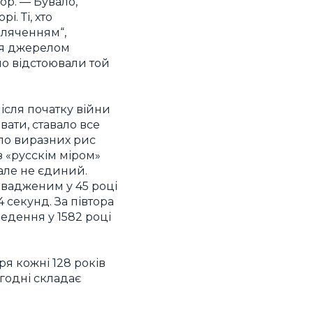
гор. — Бувало,
. Ті, хто
оляченням“,
вся джерелом
но відстоювали той
ісля початку війни
вати, ставало все
уло виразних рис
з «русскім міром»
 але не єдиний.
овадженим у 45 році
 секунд. За півтора
ведення у 1582 році
я кожні 128 років
годні складає