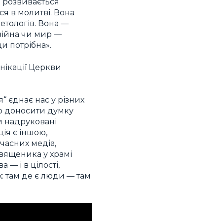
і розвивається
я в молитві. Вона
кетологів. Вона —
о війна чи мир —
и потрібна».
унікації Церкви
“ єднає нас у різних
тю доносити думку
и надруковані
ція є іншою,
учасних медіа,
священика у храмі
 — і в цілості,
: там де є люди — там