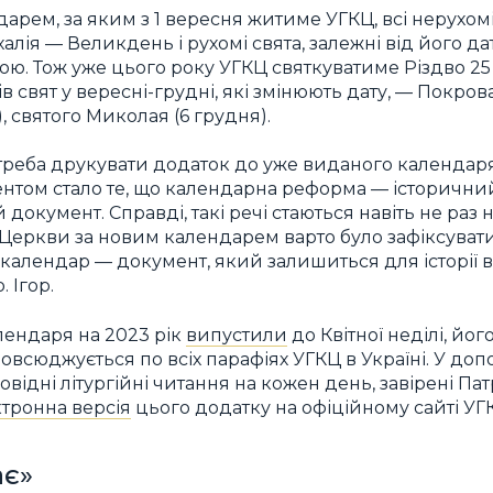
арем, за яким з 1 вересня житиме УГКЦ, всі нерухом
халія — Великдень і рухомі свята, залежні від його да
ю. Тож уже цього року УГКЦ святкуватиме Різдво 25
в свят у вересні-грудні, які змінюють дату, — Покрова
, святого Миколая (6 грудня).
треба друкувати додаток до уже виданого календаря 
нтом стало те, що календарна реформа — історичний
окумент. Справді, такі речі стаються навіть не раз на
я Церкви за новим календарем варто було зафіксува
календар — документ, який залишиться для історії в
. Ігор.
лендаря на 2023 рік
випустили
до Квітної неділі, йо
повсюджується по всіх парафіях УГКЦ в Україні. У до
відні літургійні читання на кожен день, завірені Па
тронна версія
цього додатку на офіційному сайті УГ
ає»