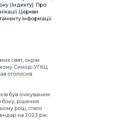
оку (Індикту). Про
нікації Церкви
ртаменту інформації
мих свят, окрім
ському Синоді УГКЦ
лав
оголосив
оків був очікуваним
о боку, рішення
ьому році, стало
ендар на 2023 рік