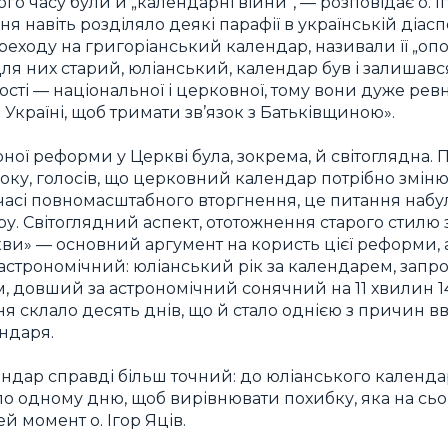
вого часу були й „календарні війни“, — розповідає о. І
навіть розділяло деякі парафії в українській діаспорі
реходу на григоріанський календар, називали її „оп
 Для них старий, юліанський, календар був і залиша
сті — національної і церковної, тому вони дуже рев
 Україні, щоб тримати зв’язок з Батьківщиною».
ої реформи у Церкві була, зокрема, й світоглядна. П
4 року, голосів, що церковний календар потрібно зміню
 у часі повномасштабного вторгнення, це питання наб
у. Світоглядний аспект, ототожнення старого стилю 
скви» — основний аргумент на користь цієї реформи,
строномічний: юліанський рік за календарем, запр
м, довший за астрономічний сонячний на 11 хвилин 14
ня склало десять днів, що й стало однією з причин в
ндаря.
ндар справді більш точний: до юліанського календар
по одному дню, щоб вирівнювати похибку, яка на сьо
й момент о. Ігор Яців.