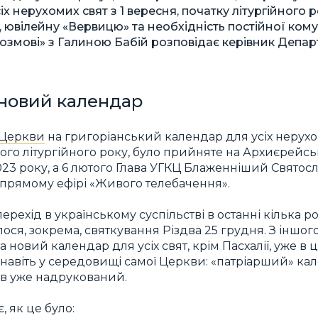
іх нерухомих свят з 1 вересня, початку літургійного р
ювілейну «Вервицю» та необхідність постійної кому
розмові» з Галиною Бабій розповідає керівник Депа
 новий календар
 Церкви
на григоріанський календар для усіх нерухо
ового літургійного року, було прийняте на Архиєрей
2023 року, а 6 лютого Глава УГКЦ Блаженніший Святос
прямому ефірі «Живого телебачення».
перехід в українському суспільстві в останні кілька р
лося, зокрема, святкування Різдва 25 грудня. З іншог
 новий календар для усіх свят, крім Пасхалії, уже в ц
навіть у середовищі самої Церкви: «патріарший» кал
ув уже надрукований.
, як це було: