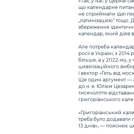
«Так, у нас у Церкві с
що календарне питання 
не сприймали ідеї пе
„латинізацією“ тощо.
збереження ідентично
календар, який діяв в
Але потреба календарн
росії в Україні, з 201
більше, а у 2022-му,
цивілізаційного вибор
і вектор «Геть від мо
Ще один аргумент — а
до н. е. Юлієм Цезаре
тисячоліття відставан
григоріанського кале
«Григоріанський кале
треба було додавати 
13 днів», — пояснює це