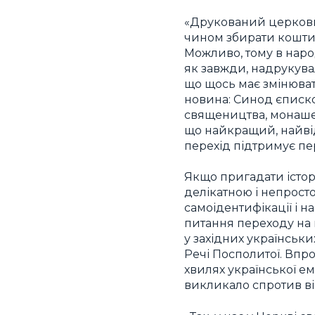
«Друкований церковн
чином збирати кошти 
Можливо, тому в народ
як завжди, надрукува
що щось має змінюватис
новина: Синод єписко
священицтва, монашес
що найкращий, найві
перехід підтримує пе
Якщо пригадати істор
делікатною і непрост
самоідентифікації і н
питання переходу на 
у західних українськи
Речі Посполитої. Впрод
хвилях української е
викликало спротив ві