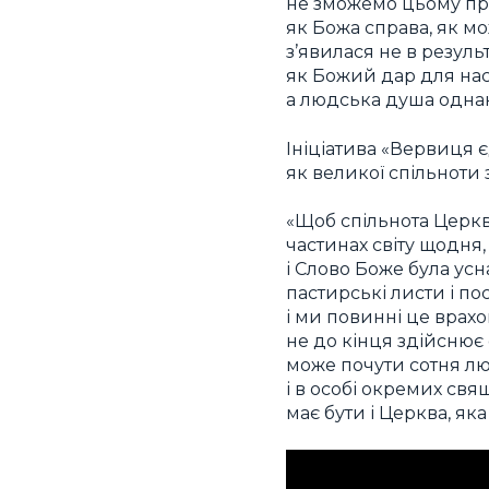
не зможемо цьому про
як Божа справа, як м
з’явилася не в резуль
як Божий дар для нас і
а людська душа однак
Ініціатива «Вервиця є
як великої спільноти з
«Щоб спільнота Церкви
частинах світу щодня
і Слово Боже була ус
пастирські листи і по
і ми повинні це врахо
не до кінця здійснює
може почути сотня люд
і в особі окремих свя
має бути і Церква, як