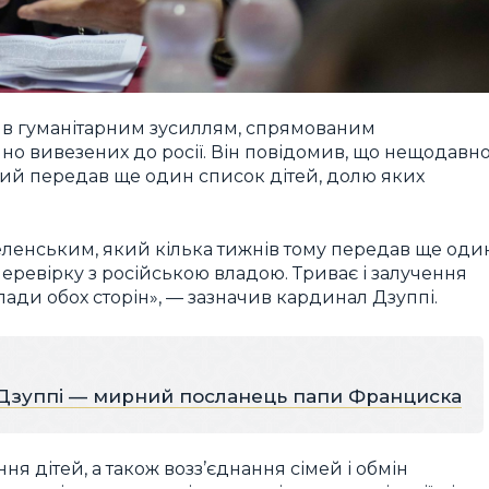
ив гуманітарним зусиллям, спрямованим
нно вивезених до росії. Він повідомив, що нещодавн
й передав ще один список дітей, долю яких
Зеленським, який кілька тижнів тому передав ще оди
перевірку з російською владою. Триває і залучення
 влади обох сторін», — зазначив кардинал Дзуппі.
Дзуппі — мирний посланець папи Франциска
я дітей, а також возз’єднання сімей і обмін