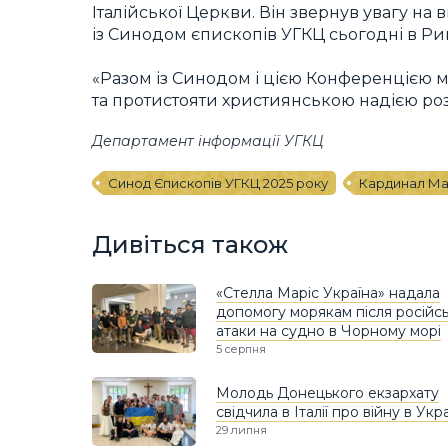
Італійської Церкви. Він звернув увагу на
із Синодом єпископів УГКЦ сьогодні в Ри
«Разом із Синодом і цією Конференцією 
та протистояти християнською надією роз
Департамент інформації УГКЦ
Синод Єпископів УГКЦ 2025 року
Кардинал Ма
Дивіться також
«Стелла Маріс Україна» надала
допомогу морякам після російсь
атаки на судно в Чорному морі
5 серпня
Молодь Донецького екзархату
свідчила в Італії про війну в Укра
29 липня