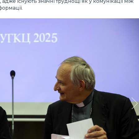
адже існують значні труднощі як у комунікації між
формації.