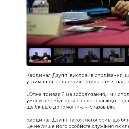
Кардинал Дзуппі висловив сподівання, що
утримання полонених залишаються надз
«Отже, триває й це зобов’язання, і ми сп
умови перебування в полоні завжди надз
ще більше допомогти», — сказав він.
Кардинал Дзуппі також наголосив, що близ
це не лише його особисте служіння як спе