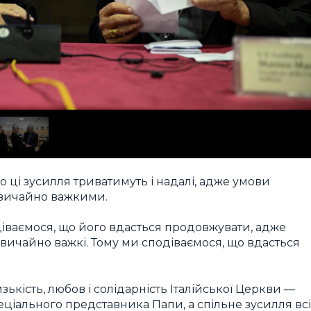
 ці зусилля триватимуть і надалі, адже умови
вичайно важкими.
одіваємося, що його вдасться продовжувати, адже
вичайно важкі. Тому ми сподіваємося, що вдасться
ькість, любов і солідарність Італійської Церкви —
ціального представника Папи, а спільне зусилля всі