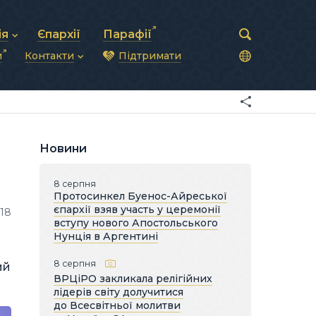
ія
Єпархії
Парафії
и
Контакти
Підтримати
астирська рада
нод
нсово-господарська діяльність
Загальна інформація
ди
ки та комунікації
Глава УГКЦ
ністративні питання
Синоди Єпископів
підрозділи
Трибунал
Патріарша курія
Новини
Єпархії та екзархати
8 серпня
Протосинкел Буенос-Айреської
єпархії взяв участь у церемонії
18
вступу нового Апостольського
Нунція в Аргентині
8 серпня
ий
ВРЦіРО закликала релігійних
лідерів світу долучитися
до Всесвітньої молитви