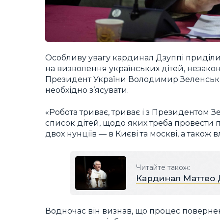
Особливу увагу кардинал Дзуппі приділ
на визволення українських дітей, незако
Президент України Володимир Зеленськи
необхідно з’ясувати.
«Робота триває, триває і з Президентом 
список дітей, щодо яких треба провести 
двох нунціїв — в Києві та москві, а також
Читайте також:
Кардинал Маттео 
Водночас він визнав, що процес поверненн