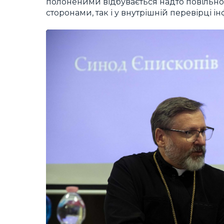
полоненими відбувається надто повільно, 
сторонами, так і у внутрішній перевірці ін