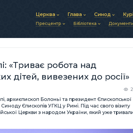
Церква
Глава
Синод
Кур
Пресцентр
Бібліотека
Документ
Про УГКЦ
Блаженніший Святослав
Синод Єпископів
Душп
Історія УГКЦ
Біографія
Архиєрейський Си
Фіна
Новини
Святе Письмо
Структура УГКЦ
Фотографії
Митрополичі Сино
Зв’яз
Анонси
Богослужіння
Майбутнє УГКЦ
Щоденні відеозвернення
Єпископи
Адмі
Публікації
Молитви
Інші 
Історії
Подкасти
і: «Триває робота над
Фото та відео
Архів новин (2013–2022)
х дітей, вивезених до росії»
2
ппі, архиєпископ Болоньї та президент Єпископської
і Синоду Єпископів УГКЦ у Римі. Під час свого візиту
алійської Церкви з народом України, який уже тривал