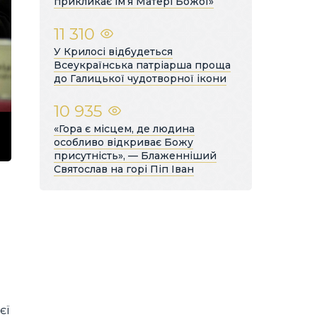
прикликає ім’я Матері Божої»
11 310
У Крилосі відбудеться
Всеукраїнська патріарша проща
до Галицької чудотворної ікони
10 935
«Гора є місцем, де людина
особливо відкриває Божу
присутність», — Блаженніший
Святослав на горі Піп Іван
єї