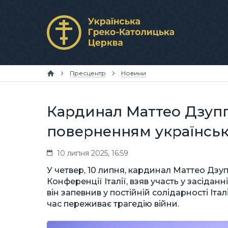
Пресцентр
Новини
Кардинал Маттео Дзупп
поверненням українськи
10 липня 2025, 16:59
У четвер, 10 липня, кардинал Маттео Дзу
Конференції Італії, взяв участь у засіданн
він запевнив у постійній солідарності Іт
час переживає трагедію війни.