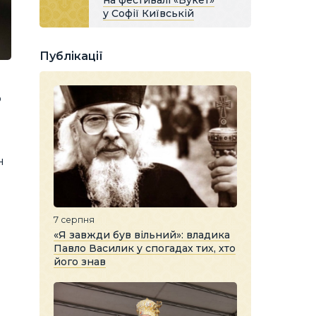
на фестивалі «Букет»
у Софії Київській
Публікації
о
н
7 серпня
«Я завжди був вільний»: владика
Павло Василик у спогадах тих, хто
його знав