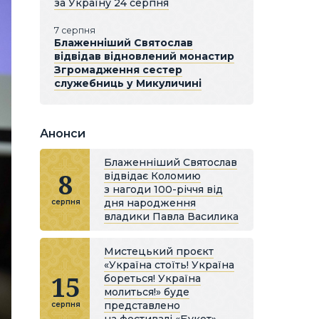
за Україну 24 серпня
7 серпня
Блаженніший Святослав
відвідав відновлений монастир
Згромадження сестер
служебниць у Микуличині
Анонси
Блаженніший Святослав
8
відвідає Коломию
з нагоди 100-річчя від
дня народження
серпня
владики Павла Василика
Мистецький проєкт
«Україна стоїть! Україна
15
бореться! Україна
молиться!» буде
представлено
серпня