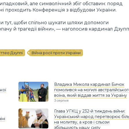
 випадковий, але символічний збіг обставин: поряд
мі проходить Конференція з відбудови України.
ми тут, щоби спільно шукати шляхи допомоги
пачу й трагедії війни», — наголосив кардинал Дзуппі
ттео Дзуппі
Війна росії проти України
Владика Микола кардинал Бичок
кої
помолився на могилі австралійськог
воїна, який віддав життя за Україну
3 серпня
Глава УГКЦ у 232-й тиждень війни:
Український народ перетворює біл
їні
на молитву, а кров і сльози
збільшують нашу силу