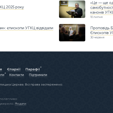
«Це — ще оди
КЦ 2025 року
самобутност
канонів УГК
10 липня
ам»: єпископи УГКЦ відвідали
Проповідь Б
Єпископів У
30 червня
ія
Єпархії
Парафії
нти
Контакти
Підтримати
лицька Церква. Всі права застережено.
аполегливо
 джерело.
Подати