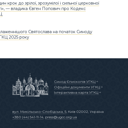
н крок до зрілої, зрозумілої і сильної церковної
і», — владика Євген Попович про Кодекс
Ц
лаженнішого Святослава на початок Синоду
ГКЦ 2025 року
Синод Єпископів УГКЦ
Офіційні документи УГКЦ
Інтерактивна карта УГКЦ
вул. Микільсько-Слобідська, 5
, Київ 02002, Україна
+380 (44) 541-11-14
,
press@ugcc.org.ua