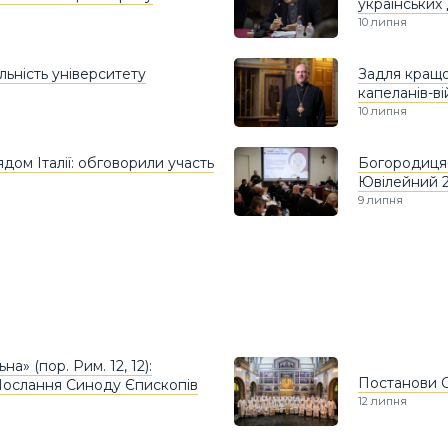
українських 
10 липня
льність університету
Задля кращо
капеланів-в
10 липня
дом Італії: обговорили участь
Богородиця-
Ювілейний 2
9 липня
на» (пор. Рим. 12, 12):
Постанови С
 Послання Синоду Єпископів
12 липня