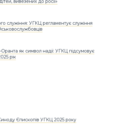
дітей, вивезених до росії»
го служіння: УГКЦ регламентує служіння
ійськовослужбовців
Оранта як символ надії: УГКЦ підсумовує
025 рік
иноду Єпископів УГКЦ 2025 року