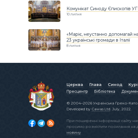
Комунікат Синоду Єпископів УГ
10 липня
«Маріє, неустанно допомагай н
23 українські громади в Італії
8 липня
Церква
Глава
Синод
Кур
Пресцентр
Бібліотека
Докуме
© 2004–2026 Українська Греко-Като
Developed by
Cawas Ltd
. July, 2022.
При поширенні інформації сайту н
просимо розмістити посилання на
новину