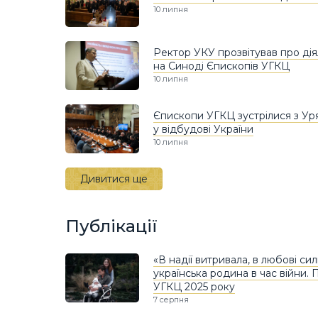
10 липня
Ректор УКУ прозвітував про дія
на Синоді Єпископів УГКЦ
10 липня
Єпископи УГКЦ зустрілися з Уря
у відбудові України
10 липня
Дивитися ще
Публікації
«В надії витривала, в любові силь
українська родина в час війни.
УГКЦ 2025 року
7 серпня