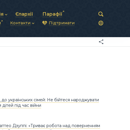
ія
Єпархії
Парафії
и
Контакти
Підтримати
астирська рада
нод
нсово-господарська діяльність
Загальна інформація
ди
ки та комунікації
Глава УГКЦ
ністративні питання
Синоди Єпископів
підрозділи
Трибунал
Патріарша курія
Єпархії та екзархати
до українських сімей: Не бійтеся народжувати
 дітей під час війни
ттео Дзуппі: «Триває робота над поверненням