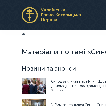
Матеріали по темі «Син
Новини та анонси
Синод закликав парафії УГКЦ с
домом» для постраждалих від в
9 серпня
У Римі завершився Синод Єпис