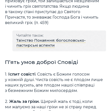
приховує гріхи, той залишається незціленим
і чинить гріх святотатства. Якщо людина
в такому стані приступає до Святого
Причастя, то зневажає Господа Бога і чинить
великий гріх. (п. 459)
Читайте також:
Таїнство Покаяння: богословсько-
пастирські аспекти
П’ять умов доброї Сповіді
1.
Іспит совісті
. Совість є Божим голосом
у кожній душі. Чиста совість не є плодом лише
наших зусиль, але плодом нашої співпраці
з безмежним Божим милосердям.
2.
Жаль за гріхи.
Щирий жаль є тоді, коли
ми жалуємо за наші гріхи не зі страху перед