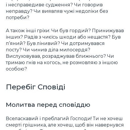
і несправедиве судження? Чи говорив
неправду? Чи виявляв чужі недоліки без
потреби?
А також інші гріхи: Чи був гордий? Принижував
інших? Радів з чиєїсь шкоди або нещастя? Був
п’яний? Був лінивий? Чи дотримувався
посту? Чи чинив діла милосердя?
Вислуховував, розраджував ближнього? Чи
тримаю гнів на когось, не розмовляю з іншою
особою?
Перебіг Сповіді
Молитва перед сповіддю
Вселаскавий і преблагий Господи! Ти не хочеш
смерті грішника, але хочеш, щоб він навернувся