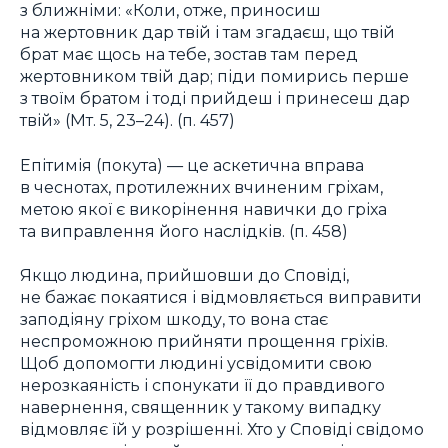
з ближніми: «Коли, отже, приносиш
на жертовник дар твій і там згадаєш, що твій
брат має щось на тебе, зостав там перед
жертовником твій дар; піди помирись перше
з твоїм братом і тоді прийдеш і принесеш дар
твій» (Мт. 5, 23–24). (п. 457)
Епітимія (покута) — це аскетична вправа
в чеснотах, протилежних вчиненим гріхам,
метою якої є викорінення навички до гріха
та виправлення його наслідків. (п. 458)
Якщо людина, прийшовши до Сповіді,
не бажає покаятися і відмовляється виправити
заподіяну гріхом шкоду, то вона стає
неспроможною прийняти прощення гріхів.
Щоб допомогти людині усвідомити свою
нерозкаяність і спонукати її до правдивого
навернення, священник у такому випадку
відмовляє їй у розрішенні. Хто у Сповіді свідомо