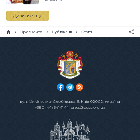
Дивитися ще
Пресцентр
Публікації
Статті
вул. Микільсько-Слобідська, 5
, Київ 02002, Україна
+380 (44) 541-11-14
,
press@ugcc.org.ua