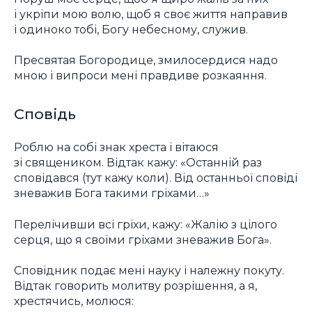
і укріпи мою волю, щоб я своє життя направив
і одиноко тобі, Богу небесному, служив.
Пресвятая Богородице, змилосердися надо
мною і випроси мені правдиве розкаяння.
Сповідь
Роблю на собі знак хреста і вітаюся
зі священиком. Відтак кажу: «Останній раз
сповідався (тут кажу коли). Від останньої сповіді
зневажив Бога такими гріхами…»
Перелічивши всі гріхи, кажу: «Жалію з цілого
серця, що я своїми гріхами зневажив Бога».
Сповідник подає мені науку і належну покуту.
Відтак говорить молитву розрішення, а я,
хрестячись, молюся: