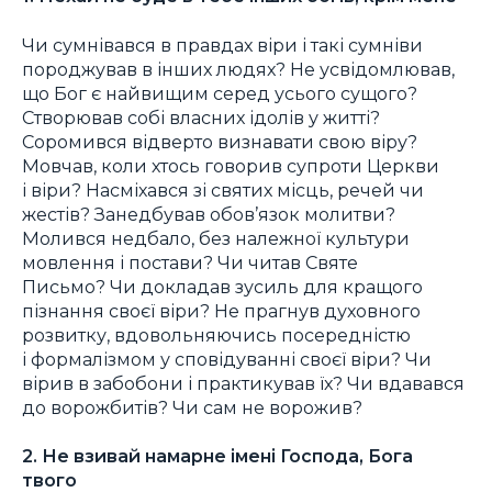
Чи сумнівався в правдах віри і такі сумніви
породжував в інших людях? Не усвідомлював,
що Бог є найвищим серед усього сущого?
Створював собі власних ідолів у житті?
Соромився відверто визнавати свою віру?
Мовчав, коли хтось говорив супроти Церкви
і віри? Насміхався зі святих місць, речей чи
жестів? Занедбував обов’язок молитви?
Молився недбало, без належної культури
мовлення і постави? Чи читав Святе
Письмо? Чи докладав зусиль для кращого
пізнання своєї віри? Не прагнув духовного
розвитку, вдовольняючись посередністю
і формалізмом у сповідуванні своєї віри? Чи
вірив в забобони і практикував їх? Чи вдавався
до ворожбитів? Чи сам не ворожив?
2. Не взивай намарне імені Господа, Бога
твого