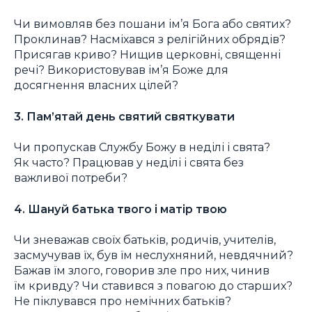
Чи вимовляв без пошани ім’я Бога або святих?
Проклинав? Насміхався з релігійних обрядів?
Присягав криво? Нищив церковні, священні
речі? Використовував ім’я Боже для
досягнення власних цілей?
3. Пам’ятай день святий святкувати
Чи пропускав Службу Божу в неділі і свята?
Як часто? Працював у неділі і свята без
важливої потреби?
4. Шануй батька твого і матір твою
Чи зневажав своїх батьків, родичів, учителів,
засмучував їх, був їм неслухняний, невдячний?
Бажав їм злого, говорив зле про них, чинив
їм кривду? Чи ставився з повагою до старших?
Не піклувався про немічних батьків?