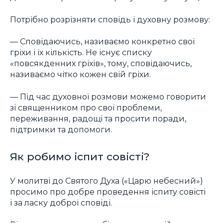
Потрібно розрізняти сповідь і духовну розмову:
— Сповідаючись, називаємо конкретно свої
гріхи і їх кількість. Не існує списку
«повсякденних гріхів», тому, сповідаючись,
називаємо чітко кожен свій гріхи.
— Під час духовної розмови можемо говорити
зі священником про свої проблеми,
переживання, радощі та просити поради,
підтримки та допомоги.
Як робимо іспит совісті?
У молитві до Святого Духа («Царю небесний»)
просимо про добре проведення іспиту совісті
і за ласку доброї сповіді.