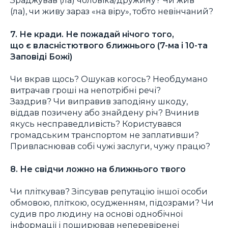
Зраджував (ла) чоловіка/дружину? Чи жив
(ла), чи живу зараз «на віру», тобто невінчаний?
7. Не кради. He пожадай нічого того,
що є власністютвого ближнього (7-ма і 10-та
Заповіді Божі)
Чи вкрав щось? Ошукав когось? Необдумано
витрачав гроші на непотрібні речі?
Заздрив? Чи виправив заподіяну шкоду,
віддав позичену або знайдену річ? Вчинив
якусь несправедливість? Користувався
громадським транспортом не заплативши?
Привласнював собі чужі заслуги, чужу працю?
8. Не свідчи ложно на ближнього твого
Чи пліткував? Зіпсував репутацію іншої особи
обмовою, пліткою, осудженням, підозрами? Чи
судив про людину на основі однобічної
інформації і поширював неперевіренеі