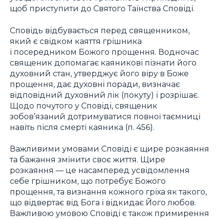
щоб приступити до Святого Таїнства Сповіді.
Сповідь відбувається перед священником,
який є свідком каяття грішника
і посередником Божого прощення. Водночас
священик допомагає каяникові пізнати його
духовний стан, утверджує його віру в Боже
прощення, дає духовні поради, визначає
відповідний духовний лік (покуту) і розрішає.
Щодо почутого у Сповіді, священик
зобов’язаний дотримуватися повної таємниці
навіть після смерті каяника (п. 456).
Важливими умовами Сповіді є щире розкаяння
та бажання змінити своє життя. Щире
розкаяння — це насамперед усвідомлення
себе грішником, що потребує Божого
прощення, та визнання кожного гріха як такого,
що відвертає від Бога і відкидає Його любов.
Важливою умовою Сповіді є також примирення