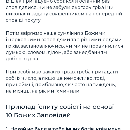
Відтак пригадуємо собі: коли останній раз
сповідалися, чи не забули якогось гріха і чи
виконали задану священником на попередній
сповіді покуту.
Потім звіряємо наше сумління з Божими
і церковними заповідями та з різними родами
гріхів, застановляючись, чи ми не провинилися
думкою, словом, ділом, або занедбанням
доброго діла.
При особливо важких гріхах треба пригадати
собі їх число, а якщо це неможливо, тоді,
принаймні, приблизно, як часто на тиждень,
на місяць, на рік ми їх чинили.
Приклад іспиту совісті на основі
10 Божих Заповідей
1. Нехай не буде в тебе інших богів, крім мене