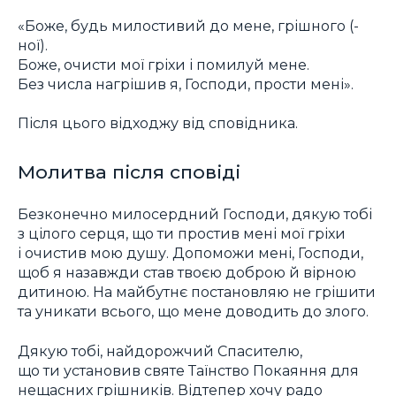
«Боже, будь милостивий до мене, грішного (-
ної).
Боже, очисти мої гріхи і помилуй мене.
Без числа нагрішив я, Господи, прости мені».
Після цього відходжу від сповідника.
Молитва після сповіді
Безконечно милосердний Господи, дякую тобі
з цілого серця, що ти простив мені мої гріхи
і очистив мою душу. Допоможи мені, Господи,
щоб я назавжди став твоєю доброю й вірною
дитиною. На майбутнє постановляю не грішити
та уникати всього, що мене доводить до злого.
Дякую тобі, найдорожчий Спасителю,
що ти установив святе Таїнство Покаяння для
нещасних грішників. Відтепер хочу радо