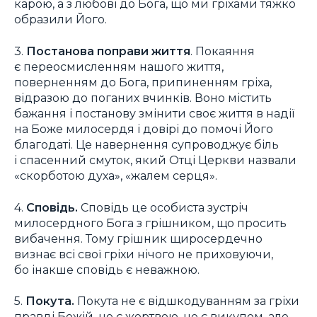
карою, а з любові до Бога, що ми гріхами тяжко
образили Його.
3.
Постанова поправи життя
. Покаяння
є переосмисленням нашого життя,
поверненням до Бога, припиненням гріха,
відразою до поганих вчинків. Воно містить
бажання і постанову змінити своє життя в надії
на Боже милосердя і довірі до помочі Його
благодаті. Це навернення супроводжує біль
і спасенний смуток, який Отці Церкви назвали
«скорботою духа», «жалем серця».
4.
Сповідь.
Сповідь це особиста зустріч
милосердного Бога з грішником, що просить
вибачення. Тому грішник щиросердечно
визнає всі свої гріхи нічого не приховуючи,
бо інакше сповідь є неважною.
5.
Покута.
Покута не є відшкодуванням за гріхи
правді Божій, не є жертвою, не є викупом, але