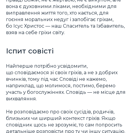
вона є духовними ліками, необхідними для
виправлення життя того, хто кається, для
гоєння моральних недуг і запобігає гріхам,
бо Ісус Христос — наш Спаситель та Ізбавитель,
взяв на себе гріхи світу.
Іспит совісті
Найперше потрібно усвідомити,
що сповідаємося зі своїх гріхів, а не з добрих
вчинків, тому під час Сповіді не кажемо,
наприклад, що молимося, постимо, беремо
участь у богослужіннях. Сповідь — не місце для
вихваляння.
Не розповідаємо про своїх сусідів, родичів,
близьких чи ширший контекст гріхів. Якщо
сповідник щось не зрозуміє, то сам попросить
детальніше розповісти про ту чи іншу ситуацію.