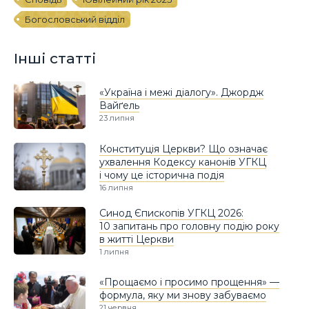
Богословський відділ
Інші статті
«Україна і межі діалогу». Джордж
Вайґель
23 липня
Конституція Церкви? Що означає
ухвалення Кодексу канонів УГКЦ
і чому це історична подія
16 липня
Синод Єпископів УГКЦ 2026:
10 запитань про головну подію року
в житті Церкви
1 липня
«Прощаємо і просимо прощення» —
формула, яку ми знову забуваємо
21 червня