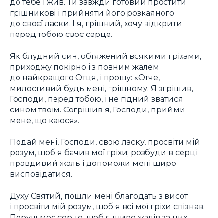
до тебе і жив. Ти завжди готовий простити
грішникові і прийняти його розкаяного
до своєї ласки. І я, грішний, хочу відкрити
перед тобою своє серце.
Як блудний син, обтяжений всякими гріхами,
приходжу покірно і з повним жалем
до найкращого Отця, і прошу: «Отче,
милостивий будь мені, грішному. Я згрішив,
Господи, перед тобою, і не гідний зватися
сином твоїм. Согрішив я, Господи, прийми
мене, що каюся».
Подай мені, Господи, свою ласку, просвіти мій
розум, щоб я бачив мої гріхи; розбуди в серці
правдивий жаль і допоможи мені щиро
висповідатися.
Духу Святий, пошли мені благодать з висот
і просвіти мій розум, щоб я всі мої гріхи спізнав.
Поруш моє серце, щоб я щиро жалів за них