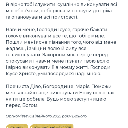
й вірно тобі служити, сумлінно виконувати всі
мої обов’язки, поборювати спокуси до гріха
та опановувати всі пристрасті.
Навчи мене, Господи Ісусе, гаряче бажати
і охоче виконувати все те, що тобі є миле.
Пошли мені ясне пізнання того, чого від мене
жадаєш, і зміцни волю й силу все
те виконувати. Захорони моє серце перед
спокусами і навчи мене пізнати твою волю
і вірно виконувати її в моєму житті. Господи
Ісусе Христе, умилосердися наді мною.
Пречиста Діво, Богородице, Маріє. Поможи
мені якнайкраще виконувати Божу волю, так
як ти це робила. Будь моєю заступницею
перед Богом.
Оргкомітет Ювілейного 2025 року Божого
Сповідь
Ювілейний рік 2025