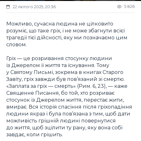
5 826
22 лютого 2025, 20:36
Можливо, сучасна людина не цілковито
розуміє, що таке гріх, і не може збагнути всієї
трагедії тієї дійсності, яку ми позначаємо цим
словом.
Гріх — це розривання стосунку людини
із Джерелом її життя та існування. Тому
у Святому Письмі, зокрема в книгах Старого
Завіту, гріх завжди був пов’язаний зі смертю.
«Заплата за гріх — смерть» (Рим. 6, 23), — каже
Священне Писання, бо той, хто розриває
стосунок із Джерелом життя, перестає жити,
вмирає. Вся історія спасіння після гріхопадіння
людини якраз і була пов’язана з тим, щоб дати
можливість грішній людині повернутися
до життя, щоб зцілити ту рану, яку вона собі
завдає, коли грішить.