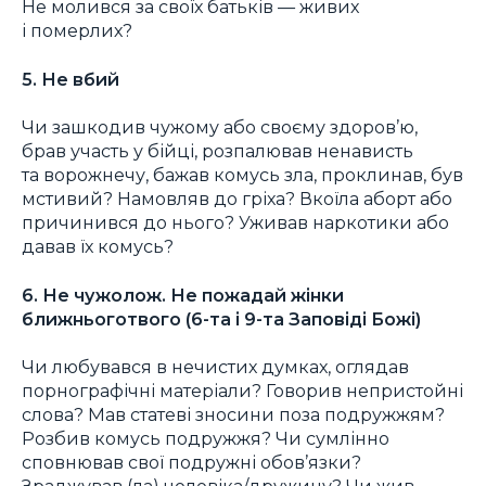
Не молився за своїх батьків — живих
і померлих?
5. Не вбий
Чи зашкодив чужому або своєму здоров’ю,
брав участь у бійці, розпалював ненависть
та ворожнечу, бажав комусь зла, проклинав, був
мстивий? Намовляв до гріха? Вкоїла аборт або
причинився до нього? Уживав наркотики або
давав їх комусь?
6. Не чужолож. Не пожадай жінки
ближньоготвого (6-та і 9-та Заповіді Божі)
Чи любувався в нечистих думках, оглядав
порнографічні матеріали? Говорив непристойні
слова? Мав статеві зносини поза подружжям?
Розбив комусь подружжя? Чи сумлінно
сповнював свої подружні обов’язки?