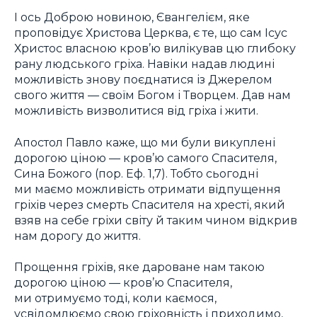
І ось Доброю новиною, Євангелієм, яке
проповідує Христова Церква, є те, що сам Ісус
Христос власною кров’ю вилікував цю глибоку
рану людського гріха. Навіки надав людині
можливість знову поєднатися із Джерелом
свого життя — своїм Богом і Творцем. Дав нам
можливість визволитися від гріха і жити.
Апостол Павло каже, що ми були викуплені
дорогою ціною — кров’ю самого Спасителя,
Сина Божого (пор. Еф. 1,7). Тобто сьогодні
ми маємо можливість отримати відпущення
гріхів через смерть Спасителя на хресті, який
взяв на себе гріхи світу й таким чином відкрив
нам дорогу до життя.
Прощення гріхів, яке дароване нам такою
дорогою ціною — кров’ю Спасителя,
ми отримуємо тоді, коли каємося,
усвідомлюємо свою гріховність і приходимо,