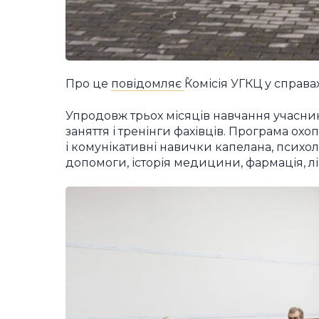
Про це
повідомляє
Комісія УГКЦ у справа
Упродовж трьох місяців навчання учасник
заняття і тренінги фахівців. Програма ох
і комунікативні навички капелана, психол
допомоги, історія медицини, фармація, л