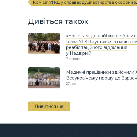
Комісія УГКЦ у справах душпастирства охорони з
Дивіться також
«Бог є там, де найбільше болить
Глава УГКЦ зустрівся з пацієнт
реабілітаційного відділення
у Надвірній
7 серпня
Медичні працівники здійснили Х
Всеукраїнську прощу до Зарван
27 липня
Дивитися ще