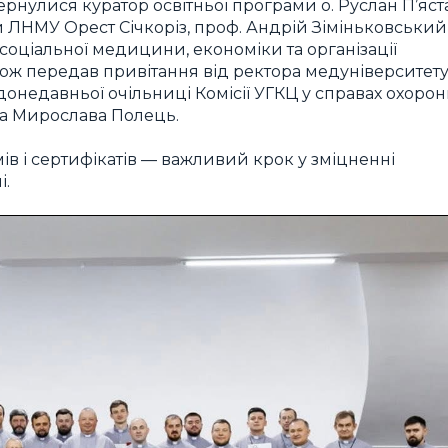
рнулися куратор освітньої програми о. Руслан П’яста
и ЛНМУ Орест Січкоріз, проф. Андрій Зіміньковський
 соціальної медицини, економіки та організації
акож передав привітання від ректора медуніверситет
донедавньої очільниці Комісії УГКЦ у справах охоро
ала Мирослава Полець.
в і сертифікатів — важливий крок у зміцненні
і.