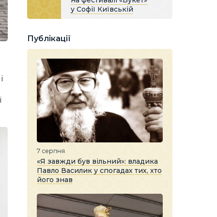
на фестивалі «Букет»
у Софії Київській
Публікації
і
ї
7 серпня
«Я завжди був вільний»: владика
Павло Василик у спогадах тих, хто
його знав