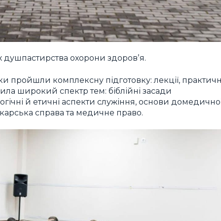
х душпастирства охорони здоровʼя.
и пройшли комплексну підготовку: лекції, практичн
опила широкий спектр тем: біблійні засади
огічні й етичні аспекти служіння, основи домедично
ікарська справа та медичне право.