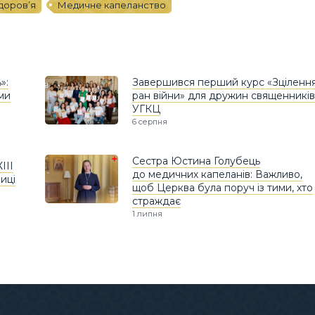
доров’я
Медичне капеланство
»:
Завершився перший курс «Зціленн
ами
ран війни» для дружин священників
УГКЦ
6 серпня
Сестра Юстина Голубець
ІІІ
до медичних капеланів: Важливо,
иці
щоб Церква була поруч із тими, хто
страждає
1 липня