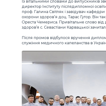
Із вітальними словами до випускників зве
директор Інституту післядипломної освіт
проф. Галина Світляк і завідувач кафедри
охорони здоровʼя доц. Тарас Гутор. Він т
Ореста Чемериса. Привітальне слово від 
здоров’я с. Севастіани Карвацької зачит
Після промов відбулося вручення дипломі
служіння медичного капеланства в Україн