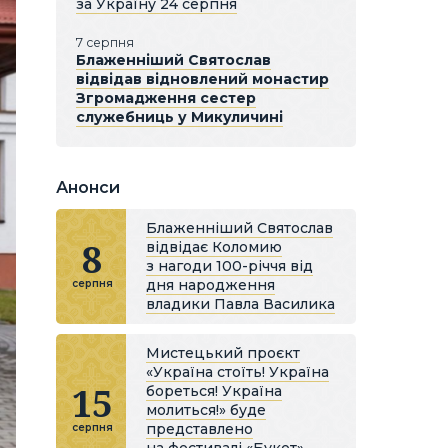
за Україну 24 серпня
7 серпня
Блаженніший Святослав
відвідав відновлений монастир
Згромадження сестер
служебниць у Микуличині
Анонси
Блаженніший Святослав
8
відвідає Коломию
з нагоди 100-річчя від
дня народження
серпня
владики Павла Василика
Мистецький проєкт
«Україна стоїть! Україна
15
бореться! Україна
молиться!» буде
представлено
серпня