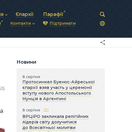
ія
Єпархії
Парафії
и
Контакти
Підтримати
астирська рада
нод
нсово-господарська діяльність
Загальна інформація
ди
ки та комунікації
Глава УГКЦ
ністративні питання
Синоди Єпископів
підрозділи
Трибунал
Патріарша курія
Новини
Єпархії та екзархати
8 серпня
Протосинкел Буенос-Айреської
єпархії взяв участь у церемонії
515
вступу нового Апостольського
Нунція в Аргентині
8 серпня
ий
ВРЦіРО закликала релігійних
лідерів світу долучитися
до Всесвітньої молитви