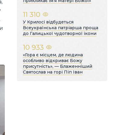
прикликає ім’я Матері Божої»
,
,
11 310
у
У Крилосі відбудеться
Всеукраїнська патріарша проща
ни
до Галицької чудотворної ікони
10 933
«Гора є місцем, де людина
особливо відкриває Божу
присутність», — Блаженніший
Святослав на горі Піп Іван