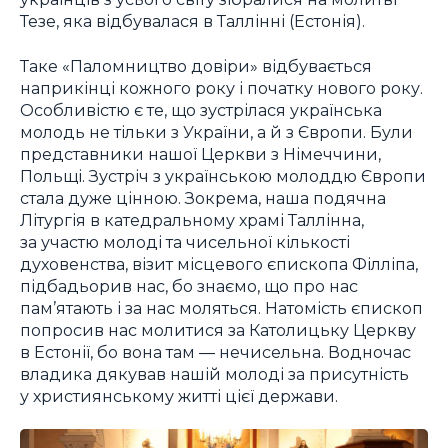
Тезе, яка відбувалася в Таллінні (Естонія).
Таке «Паломництво довіри» відбувається
наприкінці кожного року і початку нового року.
Особливістю є те, що зустрілася українська
молодь не тільки з України, а й з Європи. Були
представники нашої Церкви з Німеччини,
Польщі. Зустріч з українською молоддю Європи
стала дуже цінною. Зокрема, наша подячна
Літургія в катедральному храмі Таллінна,
за участю молоді та чисельної кількості
духовенства, візит місцевого єпископа Філліпа,
підбадьорив нас, бо знаємо, що про нас
пам’ятають і за нас моляться. Натомість єпископ
попросив нас молитися за Католицьку Церкву
в Естонії, бо вона там ― нечисельна. Водночас
владика дякував нашій молоді за присутність
у християнському житті цієї держави.