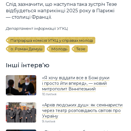
Слід зазначити, що наступна така зустріч Тезе
відбудеться наприкінці 2025 року в Парижі
― столиці Франції.
Департамент інформації УГКЦ
Патріарша комісія УГКЦ у справах молоді
о. Роман Демуш
Молодь
Тезе
Інші інтерв’ю
«Я хочу віддати все в Божі руки
і просто йти вперед», — новий
митрополит Вінніпезький
10 липня
«Архів людських душ»: як семінаристи
через театр розповідають світові про
Україну
9 липня