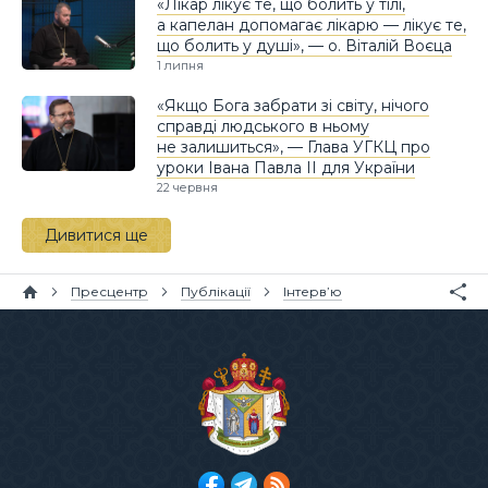
«Лікар лікує те, що болить у тілі,
а капелан допомагає лікарю — лікує те,
що болить у душі», — о. Віталій Воєца
1 липня
«Якщо Бога забрати зі світу, нічого
справді людського в ньому
не залишиться», — Глава УГКЦ про
уроки Івана Павла II для України
22 червня
Дивитися ще
Пресцентр
Публікації
Інтерв’ю