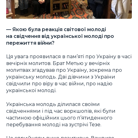
— Якою була реакція світової молоді
на свідчення від української молоді про
пережиття війни?
Ця увага проявилася в пам’яті про Україну в часі
вечірніх молитов. Брат Метью у вечірніх
молитвах згадував про Україну, зокрема про
українську молодь. Дві дівчини з України
свідчили про віру в час війни, про надію
української молоді.
Українська молодь ділилася своїми
свідченнями і під час воркшопів, які були
частиною офіційних цього п’ятиденного
перебування молоді на зустрічі Тезе.