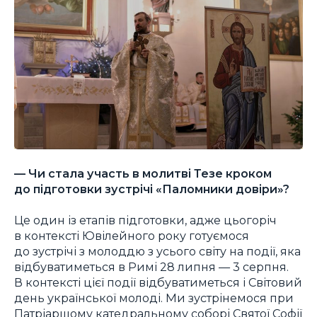
— Чи стала участь в молитві Тезе кроком
до підготовки зустрічі «Паломники довіри»?
Це один із етапів підготовки, адже цьогоріч
в контексті Ювілейного року готуємося
до зустрічі з молоддю з усього світу на події, яка
відбуватиметься в Римі 28 липня — 3 серпня.
В контексті цієї події відбуватиметься і Світовий
день української молоді. Ми зустрінемося при
Патріаршому катедральному соборі Святої Софії