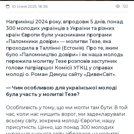
122
10 січня 2025, 18:36
Наприкінці 2024 року, впродовж 5 днів, понад
300 молодих українців з України та різних
країн Європи були учасниками програми
«Паломники довіри» ― молитви Тезе, яка
проходила в Таллінні (Естонія). Про те, яким
було «Паломництво довіри» і як наша молодь
пережила молитву Тезе розповів заступник
голови патріаршої Комісії УГКЦ у справах
молоді о. Роман Демуш сайту «ДивенСвіт».
— Чим особливою для української молоді
була участь у молитві Тезе?
Особливість у тому, що ми могли там бути. В той
час, коли нас нищить ворог, ми задекларували
всьому світу, зокрема молоді Європи, нашу
присутність. Цінно, що понад 300 молодих
українців з усього світу зібралися на молитві