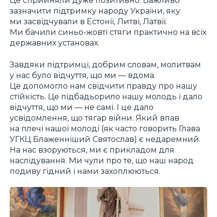
Це сприйняли дуже позитивно. Важливо
зазначити підтримку народу України, яку
ми засвідчували в Естонії, Литві, Латвії.
Ми бачили синьо-жовті стяги практично на всіх
державних установах.
Завдяки підтримці, добрим словам, молитвам
у нас було відчуття, що ми ― вдома.
Це допомогло нам свідчити правду про нашу
стійкість. Це підбадьорило нашу молодь і дало
відчуття, що ми ― не самі. І це дало
усвідомлення, що тягар війни. Який впав
на плечі нашої молоді (як часто говорить Глава
УГКЦ Блаженніший Святослав) є недаремний.
На нас взоруються, ми є прикладом для
наслідування. Ми чули про те, що наш народ
подиву гідний і нами захоплюються.