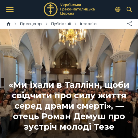
Пресцентр
Публікації
Інтерв’ю
«Ми їхали в Таллінн, щоби
свідчити про силу життя
серед драми смерті», —
отець Роман Демуш про
зустріч молоді Тезе