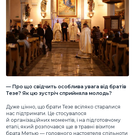
— Про що свідчить особлива увага від братів
Тезе? Як цю зустріч сприйняла молодь?
Дуже цінно, що брати Тезе всіляко старалися
нас підтримати. Це стосувалося
й організаційних моментів, і на підготовчому
етапі, який розпочався ще в травні візитом
брата Метью ― головного настоятеля спільноти