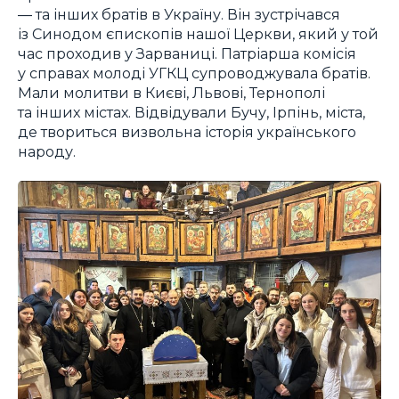
― та інших братів в Україну. Він зустрічався
із Синодом єпископів нашої Церкви, який у той
час проходив у Зарваниці. Патріарша комісія
у справах молоді УГКЦ супроводжувала братів.
Мали молитви в Києві, Львові, Тернополі
та інших містах. Відвідували Бучу, Ірпінь, міста,
де твориться визвольна історія українського
народу.