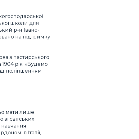
когосподарської
ької школи для
кий р-н Івано-
мовано на підтримку
лова з пастирського
 1904 рік: «Будемо
ад поліпшенням
ьо мати лише
 зі світських
я навчання
доном: в Італії,