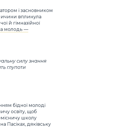
іатором і засновником
 Галичини вплинула
чої й гімназійної
ка молодь —
уальну силу знання
ить глупоти
нням бідної молоді
ничу освіту, щоб
місничу школу
на Пасіках, дяківську