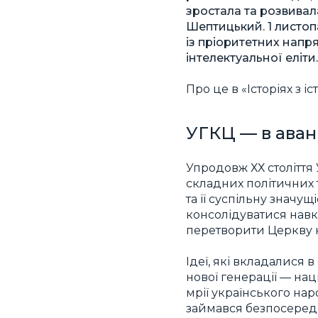
зростала та розвивала
Шептицький. 1 листопа
із пріоритетних напр
інтелектуальної еліти.
Про це в «Історіях з 
УГКЦ — в аван
Упродовж ХХ століття
складних політичних
та її суспільну значу
консолідуватися навк
перетворити Церкву н
Ідеї, які вкладалися 
нової генерації — нац
мрії українського на
займався безпосеред