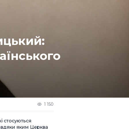
цький:
аїнського
1 150
кі стосуються
завдяки яким Церква