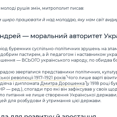
 молоді рушія змін, митрополит писав:
 щиро працювати й над молоддю, яку нам світ видир
ндрей — моральний авторитет Укр
од буремних суспільно-політичних зрушень на зламі
добрим пастирем, а й педагогом і наставником укра
льшення — ВСЬОГО українського народу, по обидва б
радою зверталися представники політичних, культур
ької революції 1917–1921 років
. Чого лише варті візи
 діяча і дипломата
Дмитра Дорошенка
(у 1918 році б
 — ред.), спогади про які він зафіксував у своїх що
ло питання не лише створення Української держави,
ей для розбудови й утримання цієї держави.
ада для розвитку й зростання