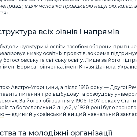
неправді, є для чоловіка правдивою недугою, каліц
тя».
труктура всіх рівнів і напрямів
удови культури й освіти засобом оборони пригніче
алізовує низку освітніх проєктів, зокрема підтриму
богословську та світську освіту. Лише за його підт
імені Бориса Грінченка, імені Князя Данила, Українс
.
ою Австро-Угорщини, а після 1918 року — Другої Реч
авить питання про відбудову та розбудову університ
землях. За його лобіювання у 1906–1907 роках у Стан
рія та богословський ліцей, у 1928 році було заснов
ію
— єдиний український вищий навчальний заклад 
ства та молодіжні організації