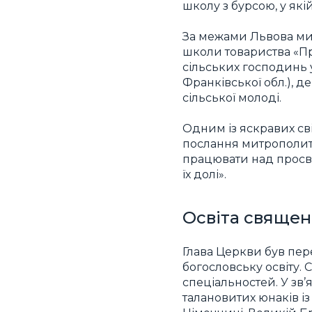
школу з бурсою, у як
За межами Львова ми
школи товариства «Пр
сільських господинь 
Франківської обл.), 
сільської молоді.
Одним із яскравих сві
послання митрополита 
працювати над прос
їх долі».
Освіта священ
Глава Церкви був пе
богословську освіту. 
спеціальностей. У зв’
талановитих юнаків із