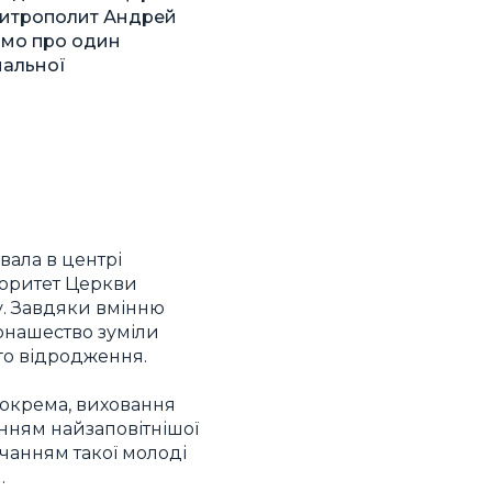
в Митрополит Андрей
римо про один
нальної
вала в центрі
торитет Церкви
бу. Завдяки вмінню
монашество зуміли
го відродження.
 зокрема, виховання
енням найзаповітнішої
чанням такої молоді
.