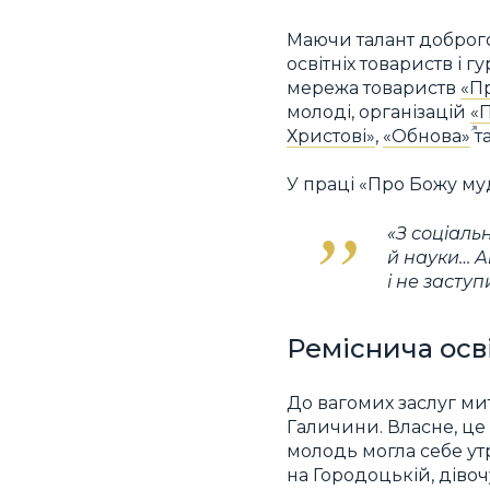
Маючи талант доброго
освітніх товариств і 
мережа товариств
«Пр
молоді, організацій
«
Христові»
,
«Обнова»
та
У праці «Про Божу му
«З соціаль
й науки… Ан
і не заступ
Реміснича осв
До вагомих заслуг ми
Галичини. Власне, це 
молодь могла себе ут
на Городоцькій, дівоч