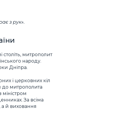
ає з рук».
аїни
 століть, митрополит
їнського народу.
оки Дніпра.
них і церковних кіл
ти до митрополита
ув міністром
денниках. За всіма
 а й виховання