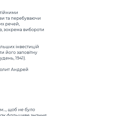
стійними
ави та перебуваючи
их речей,
ів, зокрема вибороти
ільших інвестицій
ти його заповітну
удень, 1941).
полит Андрей
м…, щоб не було
так фальшиве знання,