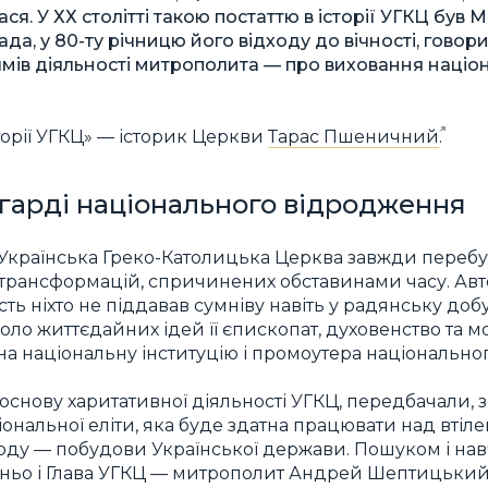
ся. У ХХ столітті такою постаттю в історії УГКЦ бу
да, у 80-ту річницю його відходу до вічності, гово
ямів діяльності митрополита — про виховання націо
історії УГКЦ» — історик Церкви
Тарас Пшеничний
.
гарді національного відродження
 Українська Греко-Католицька Церква завжди перебу
 трансформацій, спричинених обставинами часу. Ав
щість ніхто не піддавав сумніву навіть у радянську до
оло життєдайних ідей її єпископат, духовенство та 
а національну інституцію і промоутера національно
в основу харитативної діяльності УГКЦ, передбачали,
іональної еліти, яка буде здатна працювати над втіл
роду — побудови Української держави. Пошуком і нав
ньо і Глава УГКЦ — митрополит Андрей Шептицький