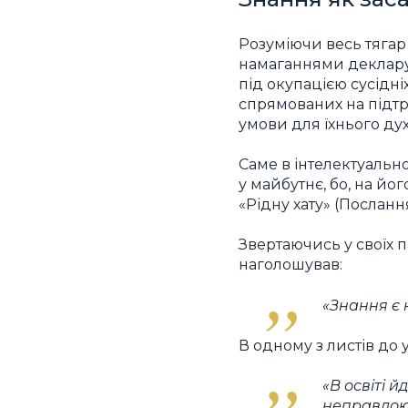
Розуміючи весь тягар
намаганнями декларув
під окупацією сусідн
спрямованих на підтр
умови для їхнього дух
Саме в інтелектуальн
у майбутнє, бо, на йо
«Рідну хату» (Посла
Звертаючись у своїх 
наголошував:
«Знання є
В одному з листів до 
«В освіті 
неправдою,