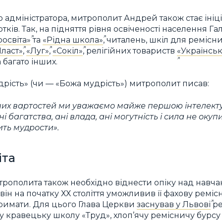
 адміністратора, митрополит Андрей також стає ініц
гуртків. Так, на підняття рівня освіченості населення
освіта»
та
«Рідна школа»
, читалень, шкіл для ремісни
Пласт»
,
«Луг»
,
«Сокіл»
, релігійних товариств
«Українсь
 багато інших.
дрість» (чи — «Божа мудрість») митрополит писав:
них вартостей ми уважаємо майже першою інтелект
і багатства, ані влада, ані могутність і сила не окуп
ить мудрости».
іта
трополита також необхідно віднести опіку над навча
він на початку ХХ століття уможливив її фахову реміс
римати. Для цього Глава Церкви
заснував у Львові
ре
у кравецьку школу «Труд», хлоп’ячу ремісничу бурсу 