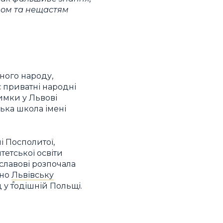
твом та нещастям
ного народу,
є приватні народні
римки у Львові
ька школа імені
і Посполитої,
етської освіти
иславові розпочала
ано
Львівську
у тодішній Польщі.