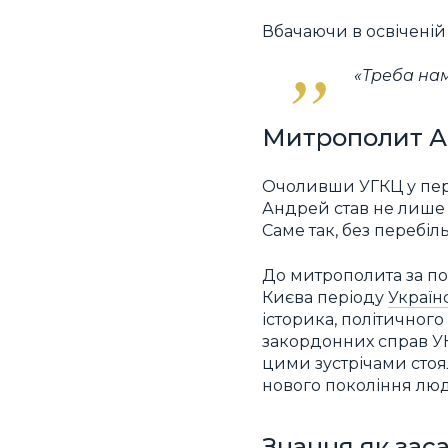
Вбачаючи в освіченій
«Треба нам
Митрополит А
Очоливши УГКЦ у пері
Андрей став не лише 
Саме так, без перебі
До митрополита за по
Києва періоду
Українс
історика, політичного
закордонних справ УНР
цими зустрічами стоя
нового покоління люд
Знання як зас