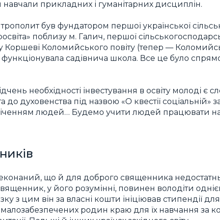
ій навчали прикладних і гуманітарних дисциплін.
трополит був фундатором першої української сільсь
освіта» поблизу м. Галич, першої сільськогосподарс
у Коршеві Коломийського повіту (тепер — Коломийсь
де функціонувала садівнича школа. Все це було спря
дчень необхідності інвестування в освіту молоді є с
до духовенства під назвою «О квестії соціальній» за
віченням людей… Будемо учити людей працювати н
ників
реконаний, що й для доброго священника недостатн
Священник, у його розумінні, повинен володіти однією
язку з цим він за власні кошти ініціював стипендії дл
 малозабезпечених родин краю для їх навчання за кор