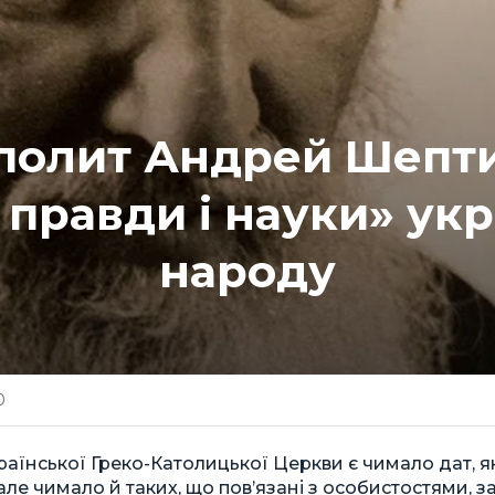
полит Андрей Шепти
 правди і науки» укр
народу
0
країнської Греко-Католицької Церкви є чимало дат, я
 але чимало й таких, що пов’язані з особистостями, 