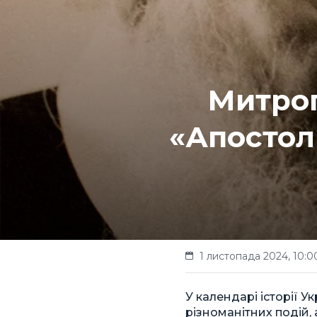
Митро
«Апостол
1 листопада 2024, 10:0
У календарі історії У
різноманітних подій,