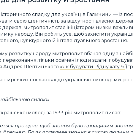
 історичного спадку для українців Галичини — із по
ати свою ідентичність за відсутності власної держ
іх держав, митрополит стає ініціатором низки важлив
имку народу. Він робить усе, щоб захистити українц
овного, культурного й інтелектуального зростання.
ому розвитку народу митрополит вбачав одну з найб
го переконання, тільки освічені люди здатні побудува
ння Андрея Шептицького
«Як будувати Рідну хату?»
(гр
пастирських посланнях до української молоді митро
 найбільшою силою».
української молоді за 1933 рік митрополит писав:
йдеться про одне: щоб знання було правдивим знання
 брехнею. Бо як правдиве знання є силою людини, 