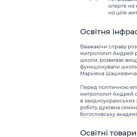
оперте на 
на ціле жит
Освітня інфрас
Вважаючи справу розб
митрополит Андрей ре
школи, розвиває вищу 
функціонували школи 
Маркіяна Шашкевича
Перед політичною еліт
митрополит Андрей ст
в західноукраїнських 
роботу духовна семіна
богословську академ
Освітні товари