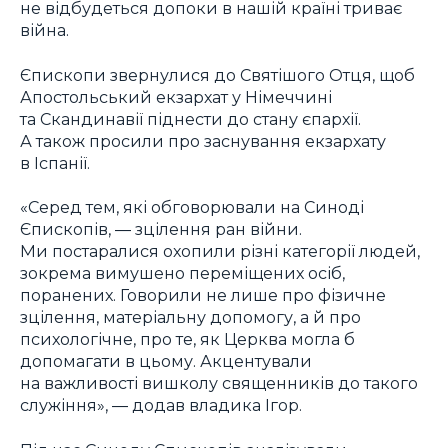
не відбудеться допоки в нашій країні триває
війна.
Єпископи звернулися до Святішого Отця, щоб
Апостольський екзархат у Німеччині
та Скандинавії піднести до стану єпархії.
А також просили про заснування екзархату
в Іспанії.
«Серед тем, які обговорювали на Синоді
Єпископів, ― зцілення ран війни.
Ми постаралися охопили різні категорії людей,
зокрема вимушено переміщених осіб,
поранених. Говорили не лише про фізичне
зцілення, матеріальну допомогу, а й про
психологічне, про те, як Церква могла б
допомагати в цьому. Акцентували
на важливості вишколу священників до такого
служіння», ― додав владика Ігор.