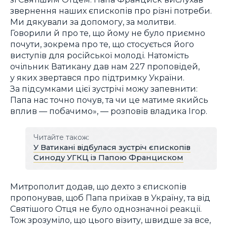
звернення наших єпископів про різні потреби.
Ми дякували за допомогу, за молитви.
Говорили й про те, що йому не було приємно
почути, зокрема про те, що стосується його
виступів для російської молоді. Натомість
очільник Ватикану дав нам 227 проповідей,
у яких звертався про підтримку України.
За підсумками цієї зустрічі можу запевнити:
Папа нас точно почув, та чи це матиме якийсь
вплив — побачимо», ― розповів владика Ігор.
Читайте також:
У Ватикані відбулася зустріч єпископів
Синоду УГКЦ із Папою Франциском
Митрополит додав, що дехто з єпископів
пропонував, щоб Папа приїхав в Україну, та від
Святішого Отця не було однозначної реакції.
Тож зрозуміло, що цього візиту, швидше за все,