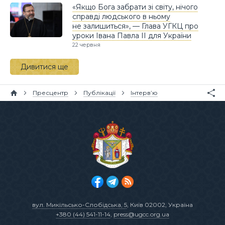
«Якщо Бога забрати зі світу, нічого
справді людського в ньому
не залишиться», — Глава УГКЦ про
уроки Івана Павла II для України
22 червня
Дивитися ще
Пресцентр
Публікації
Інтерв’ю
вул. Микільсько-Слобідська, 5
, Київ 02002, Україна
+380 (44) 541-11-14
,
press@ugcc.org.ua