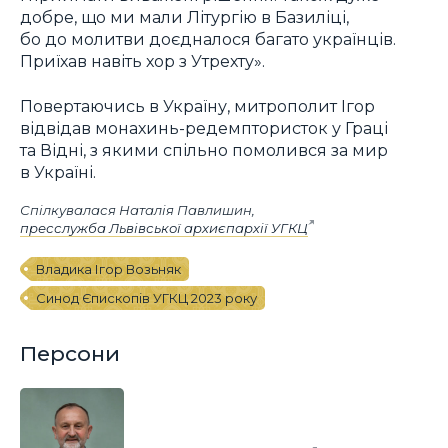
добре, що ми мали Літургію в Базиліці,
бо до молитви доєдналося багато українців.
Приїхав навіть хор з Утрехту».
Повертаючись в Україну, митрополит Ігор
відвідав монахинь-редемптористок у Граці
та Відні, з якими спільно помолився за мир
в Україні.
Спілкувалася Наталія Павлишин,
пресслужба Львівської архиєпархії УГКЦ
Владика Ігор Возьняк
Синод Єпископів УГКЦ 2023 року
Персони