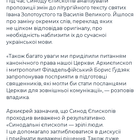
Під час Синоду Єпископів аналізували
пропозиції змін до літургійного тексту святих
Івана Золотоустого та Василія Великого. Йшлося
про заміну окремих слів, переклад яких
не цілком відповідав оригіналу, про
необхідність наблизити їх до сучасної
української мови.
«Також багато уваги ми приділили питанням
канонічного права нашої Церкви. Архиєпископ
і митрополит Філадельфійський Борис Ґудзяк
запропонував посприяти в підготовці
священників, які могли би стати посланцями
Церкви для зовнішньої комунікації», — розповів
владика.
Архиєрей зазначив, що Синод Єпископів
проходив виважено й результативно.
«Синодальні єпископи ― зрілі люди.
І це допомагало заглиблюватися в дискусії
і приймати виважені рішення. Також дуже