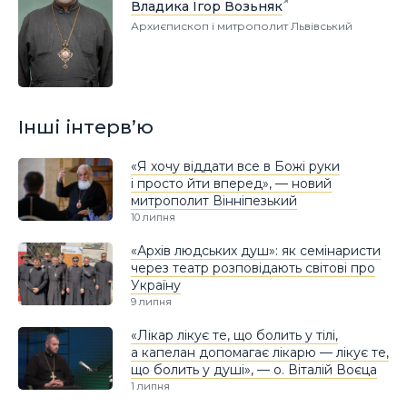
Владика Ігор Возьняк
Архиєпископ і митрополит Львівський
Інші інтерв’ю
«Я хочу віддати все в Божі руки
і просто йти вперед», — новий
митрополит Вінніпезький
10 липня
«Архів людських душ»: як семінаристи
через театр розповідають світові про
Україну
9 липня
«Лікар лікує те, що болить у тілі,
а капелан допомагає лікарю — лікує те,
що болить у душі», — о. Віталій Воєца
1 липня