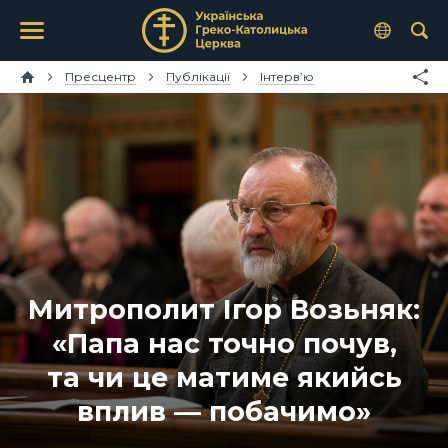
Пресцентр
Публікації
Інтерв’ю
Митрополит Ігор Возьняк:
«Папа нас точно почув,
та чи це матиме якийсь
вплив — побачимо»