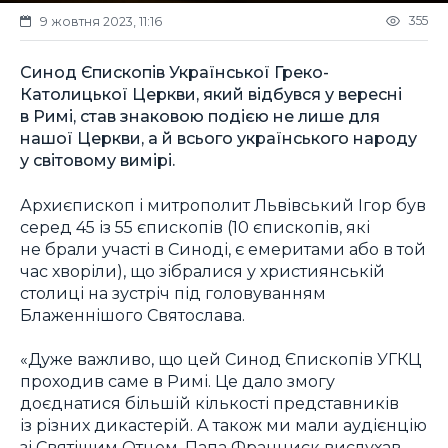
355
9 жовтня 2023, 11:16
Синод Єпископів Української Греко-
Католицької Церкви, який відбувся у вересні
в Римі, став знаковою подією не лише для
нашої Церкви, а й всього українського народу
у світовому вимірі.
Архиєпископ і митрополит Львівський Ігор був
серед 45 із 55 єпископів (10 єпископів, які
не брали участі в Синоді, є емеритами або в той
час хворіли), що зібралися у християнській
столиці на зустріч під головуванням
Блаженнішого Святослава.
«Дуже важливо, що цей Синод Єпископів УГКЦ
проходив саме в Римі. Це дало змогу
доєднатися більшій кількості представників
із різних дикастерій. А також ми мали аудієнцію
зі Святішим Отцем. Папа Франциск вислухав