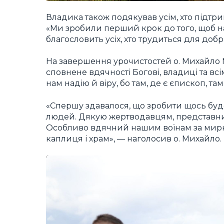
Владика також подякував усім, хто підтри
«Ми зробили перший крок до того, щоб на
благословить усіх, хто трудиться для доб
На завершення урочистостей о. Михайло 
сповнене вдячності Богові, владиці та всі
нам надію й віру, бо там, де є єпископ, там
«Спершу здавалося, що зробити щось буде
людей. Дякую жертводавцям, представника
Особливо вдячний нашим воїнам за мирне
каплиця і храм», — наголосив о. Михайло.