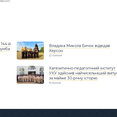
іаршої
 144-й
Владика Микола Бичок відвідав
лумба
Херсон
21 липня
Катехитично-педагогічний інститут
в
УКУ здійснив найчисельніший випу
за майже 30-річну історію
9 липня