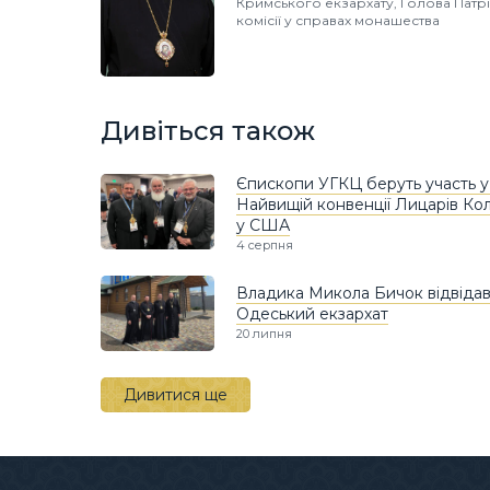
Кримського екзархату, Голова Патр
комісії у справах монашества
Дивіться також
Єпископи УГКЦ беруть участь у
Найвищій конвенції Лицарів Ко
у США
4 серпня
Владика Микола Бичок відвіда
Одеський екзархат
20 липня
Дивитися ще