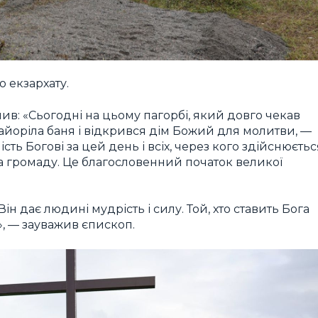
 екзархату.
ив: «Сьогодні на цьому пагорбі, який довго чекав
майоріла баня і відкрився дім Божий для молитви, —
ть Богові за цей день і всіх, через кого здійснюєтьс
та громаду. Це благословенний початок великої
ін дає людині мудрість і силу. Той, хто ставить Бога
, — зауважив єпископ.