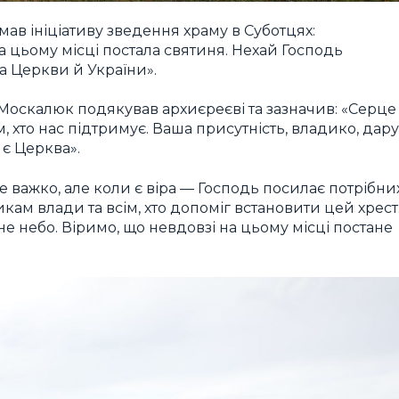
мав ініціативу зведення храму в Суботцях:
 цьому місці постала святиня. Нехай Господь
ра Церкви й України».
Москалюк подякував архиєреєві та зазначив: «Серце
м, хто нас підтримує. Ваша присутність, владико, дар
 є Церква».
 важко, але коли є віра — Господь посилає потрібни
м влади та всім, хто допоміг встановити цей хрест
 небо. Віримо, що невдовзі на цьому місці постане