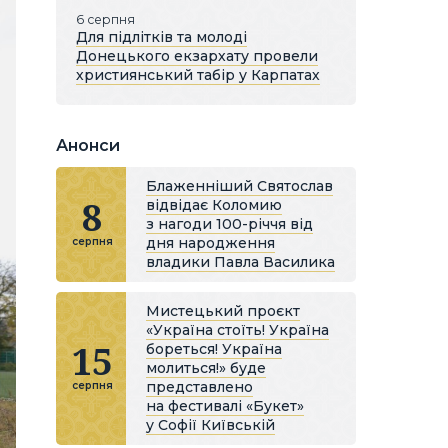
6 серпня
Для підлітків та молоді
Донецького екзархату провели
християнський табір у Карпатах
Анонси
Блаженніший Святослав
8
відвідає Коломию
з нагоди 100-річчя від
дня народження
серпня
владики Павла Василика
Мистецький проєкт
«Україна стоїть! Україна
15
бореться! Україна
молиться!» буде
представлено
серпня
на фестивалі «Букет»
у Софії Київській