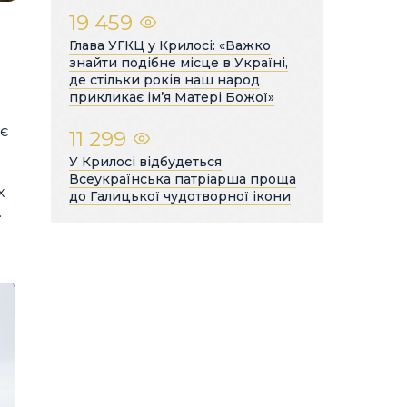
19 459
Глава УГКЦ у Крилосі: «Важко
знайти подібне місце в Україні,
де стільки років наш народ
прикликає ім’я Матері Божої»
ує
11 299
У Крилосі відбудеться
Всеукраїнська патріарша проща
х
до Галицької чудотворної ікони
.