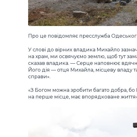
Про це повідомляє пресслужба Одеського
У слові до вірних владика Михайло зазнач
на храм, ми освячуємо землю, щоб тут за
сказав владика. — Серце наповнює вдячніс
Його дія — отця Михайла, місцеву владу 
справи».
«З Богом можна зробити багато добра, бо В
на перше місце, має впорядковане життя»