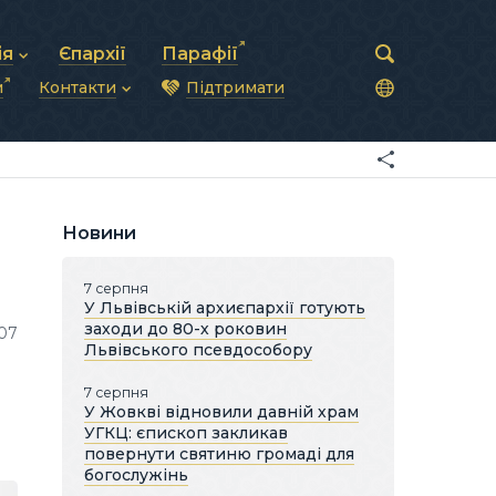
ія
Єпархії
Парафії
и
Контакти
Підтримати
астирська рада
нод
нсово-господарська діяльність
Загальна інформація
ди
ки та комунікації
Глава УГКЦ
ністративні питання
Синоди Єпископів
підрозділи
Трибунал
Патріарша курія
Новини
Єпархії та екзархати
7 серпня
У Львівській архиєпархії готують
заходи до 80-х роковин
07
Львівського псевдособору
7 серпня
У Жовкві відновили давній храм
УГКЦ: єпископ закликав
повернути святиню громаді для
богослужінь