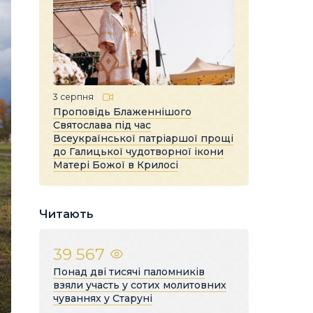
3 серпня
Проповідь Блаженнішого
Святослава під час
Всеукраїнської патріаршої прощі
до Галицької чудотворної ікони
Матері Божої в Крилосі
Читають
39 567
Понад дві тисячі паломників
взяли участь у сотих молитовних
чуваннях у Старуні