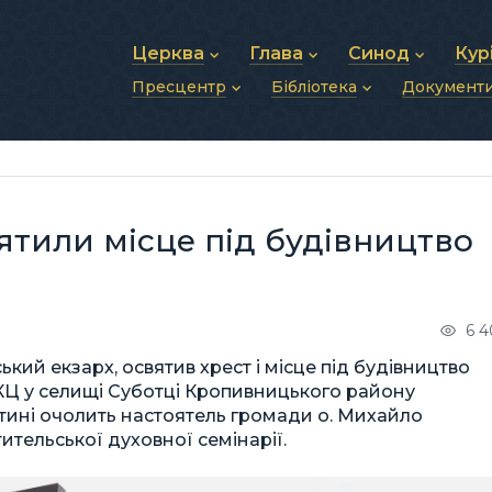
Церква
Глава
Синод
Кур
Пресцентр
Бібліотека
Документ
Про УГКЦ
Блаженніший Святослав
Синод Єпископів
Душп
Історія УГКЦ
Біографія
Архиєрейський Си
Фіна
Новини
Святе Письмо
Структура УГКЦ
Фотографії
Митрополичі Сино
Зв’яз
Анонси
Богослужіння
Майбутнє УГКЦ
Щоденні відеозвернення
Єпископи
Адмі
Публікації
Молитви
Інші 
Історії
Подкасти
ятили місце під будівництво
Фото та відео
Архів новин (2013–2022)
6 4
кий екзарх, освятив хрест і місце під будівництво
КЦ у селищі Суботці Кропивницького району
ятині очолить настоятель громади о. Михайло
ительської духовної семінарії.