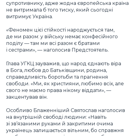
супротивнику, адже жодна європейська країна
не витримала б того тиску, який сьогодні
витримує Україна.
«Феномен цієї стійкості народжується там,
де ми разом: у війську немає конфесійного
поділу — там ми всі разом є братами
і сестрами», — наголосив Предстоятель.
Глава УГКЦ зауважив, що народ єднають віра
в Бога, любов до Батьківщини, родина,
справедливість боротьби та прагнення
свободи. «Ми, як християни, любимо всіх, але
свого не маємо права нікому віддати», —
закцентував він.
Особливо Блаженніший Святослав наголосив
на внутрішній свободі людини: «Навіть
зі зв’язаними руками й закритими очима
українець залишається вільним, бо справжня