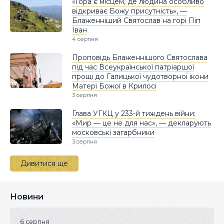
«Гора є місцем, де людина особливо
відкриває Божу присутність», —
Блаженніший Святослав на горі Піп
Іван
4 серпня
Проповідь Блаженнішого Святослава
під час Всеукраїнської патріаршої
прощі до Галицької чудотворної ікони
Матері Божої в Крилосі
3 серпня
Глава УГКЦ у 233-й тиждень війни:
«Мир — це не для нас», — декларують
московські загарбники
3 серпня
Дивитися ще
Новини
6 серпня