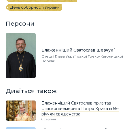
День соборності України
Персони
Блаженніший Святослав Шевчук
Отець і Глава Української Греко-Католицької
Церкви
Дивіться також
Блаженніший Святослав привітав
єпископа-емерита Петра Крика із 55-
річчям священства
6 серпня