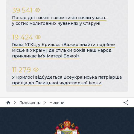
39 541
Понад дві тисячі паломників взяли участь
у сотих молитовних чуваннях у Старуні
19 424
Глава УГКЦ у Крилосі: «Важко знайти подібне
місце в Україні, де стільки років наш народ
прикликає ім’я Матері Божої»
11 279
У Крилосі відбудеться Всеукраїнська патріарша
проща до Галицької чудотворної ікони
Пресцентр
Новини