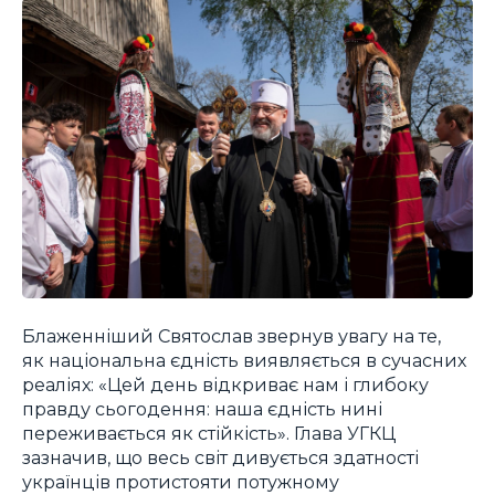
Блаженніший Святослав звернув увагу на те,
як національна єдність виявляється в сучасних
реаліях: «Цей день відкриває нам і глибоку
правду сьогодення: наша єдність нині
переживається як стійкість». Глава УГКЦ
зазначив, що весь світ дивується здатності
українців протистояти потужному