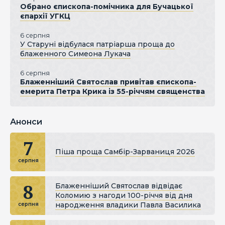
Обрано єпископа-помічника для Бучацької
єпархії УГКЦ
6 серпня
У Старуні відбулася патріарша проща до
блаженного Симеона Лукача
6 серпня
Блаженніший Святослав привітав єпископа-
емерита Петра Крика із 55-річчям священства
Анонси
7
Піша проща Самбір-Зарваниця 2026
серпня
8
Блаженніший Святослав відвідає
Коломию з нагоди 100-річчя від дня
народження владики Павла Василика
серпня