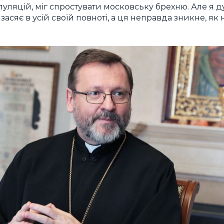
пуляцій, міг спростувати московську брехню. Але я 
засяє в усій своїй повноті, а ця неправда зникне, як