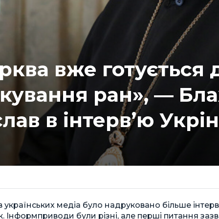
ква вже готується 
ікування ран», — Б
лав в інтерв’ю Укр
и в українських медіа було надруковано більше інтерв
к. Інформприводи були різні, але перші питання заз