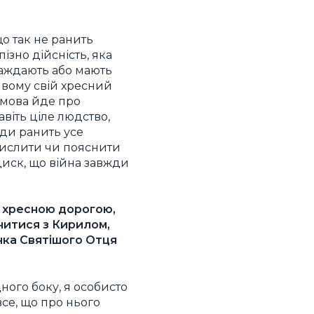
о так не ранить
ізно дійсність, яка
траждають або мають
ивому свій хресний
 мова йде про
авіть ціле людство,
жди ранить усе
смислити чи пояснити
циск, що війна завжди
а хресною дорогою,
читися з Кирилом,
інка Святішого Отця
дного боку, я особисто
все, що про нього