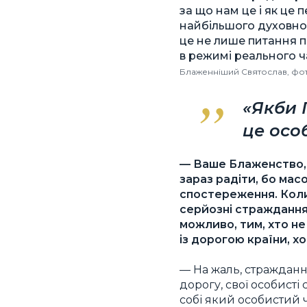
за що нам це і як це 
найбільшого духовно
це не лише питання 
в режимі реального ч
Блаженніший Святослав, фот
«Якби 
це осо
— Ваше Блаженство, 
зараз радіти, бо мас
спостереження. Коли 
серйозні страждання,
можливо, тим, хто не
із дорогою країни, хо
— На жаль, стражданн
дорогу, свої особисті
собі який особистий ч