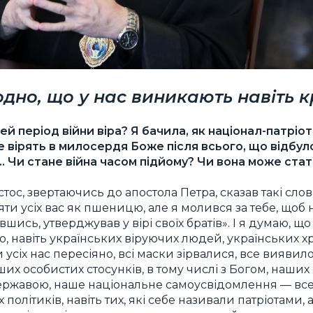
дно, що у нас виникають навіть к
ей період війни віра? Я бачила, як націонал-патріо
 вірять в милосердя Боже після всього, що відбуло
 Чи стане війна часом підйому? Чи вона може стат
стос, звертаючись до апостола Петра, сказав такі сло
яти усіх вас як пшеницю, але я молився за тебе, щоб
увшись, утверджував у вірі своїх братів». І я думаю, 
о, навіть українських віруючих людей, українських хр
усіх нас пересіяно, всі маски зірвалися, все виявило
ших особистих стосунків, в тому числі з Богом, наши
ержавою, наше національне самоусвідомлення — все
політиків, навіть тих, які себе називали патріотами, 