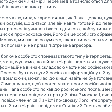
 його думки чи наміри через медіа транслюються дл
ю й іншою є велика різниця.
сто як людина, як християнин, як Глава Церкви, ду
льки розуміє, що діється, але він навіть готовий до п
 протоколів учинків і жестів для того, щоб зупинити 
циск є промосковський, його би це особисто образи
. Мовляв, ми вас не розуміємо, такого типу жести чи
 як пряма чи не пряма підтримка агресора.
болюче особисто сприймає такого типу інтерпретаці
ку, ми відчуваємо, що війна в Україні ведеться в дуже
інформаційна війна є складовою частиною російської аг
Престол був втягнутий росією в інформаційну війну,
свідомлюючи, можливо, до кінця навіть не був готов
 Саме для того, щоб протестувати проти російської аг
ень Папа особисто поїхав до російського посла, цей
хто першим повідомив про цей візит? москва. І, оч
 повідомлення свій зміст і по-своєму його інтерпрету
оти війни в Україні, повідомив Святіший Отець особи