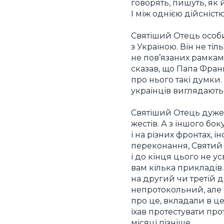
говорять, пишуть, як
І між однією дійсніст
Святіший Отець особи
з Україною. Він не ті
не пов’язаних рамками
сказав, що Папа Фран
про нього такі думки
українців виглядають
Святіший Отець дуже 
жестів. А з іншого бо
і на різних фронтах, 
переконання, Святий 
і до кінця цього не у
вам кілька прикладів.
на другий чи третій д
непротокольний, але 
про це, вкладали в це
їхав протестувати пр
місяці пізніше.