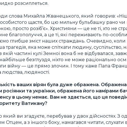
швидко розсиплеться.
годи слова Михайла Жванецького, який говорив: «Ніщ
 особистого щастя, бо цю мильну бульбашку рано чи п
ою, просто розіб’є». Християни — це не ті, хто не с
мне благополуччя, а це ті, які переживають по-особл
міємо глибше зміст наших страждань. Очевидно, коли
ша трагедія, яка може спіткати людину, суспільство, н
в якій частині кулі Земної вона б не відбувалася, зав
е найбільше безглуздя, ніхто не може раціонально о
ати війну — це прямо злочин. І тому каже Папа Фран
а людства, людяності.
лькість ваших вірян була дуже ображена. Ображен
м росіянки та українки, ображена його намірами ба
енсу в цьому немає. Вам не здається, що ця повед
торитету Ватикану?
ро який ви згадуєте, перебував у двох дійсностях. З о
им Отцем, а з іншого боку, намагався читати, слухати 