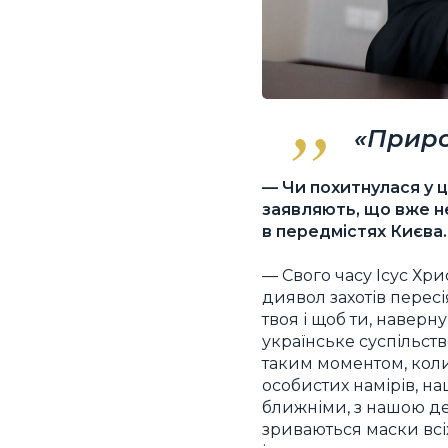
«Приро
— Чи похитнулася у ц
заявляють, що вже не
в передмістях Києва…
— Свого часу Ісус Хри
диявол захотів пересі
твоя і щоб ти, наверн
українське суспільств
таким моментом, коли 
особистих намірів, на
ближніми, з нашою д
зриваються маски всіх 