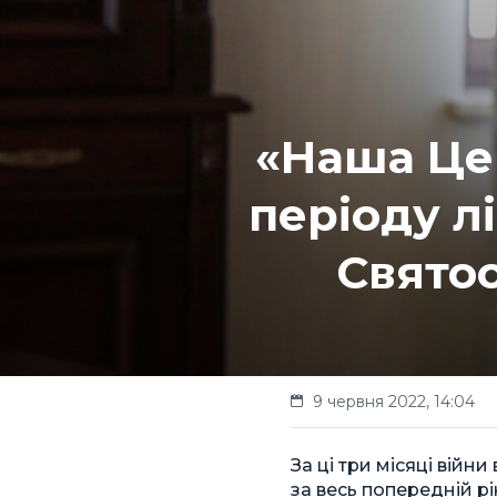
«Наша Цер
періоду л
Святос
9 червня 2022, 14:04
За ці три місяці війн
за весь попередній рі