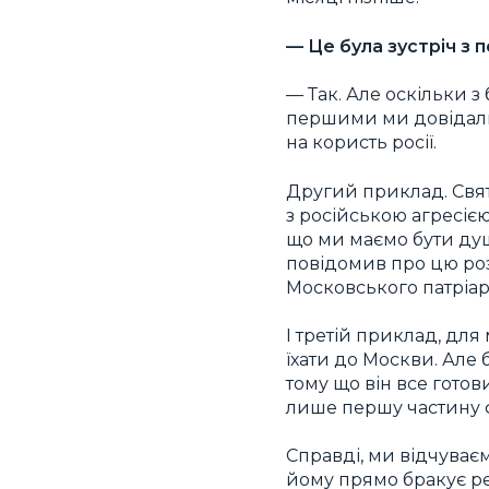
— Це була зустріч з 
— Так. Але оскільки з
першими ми довідалис
на користь росії.
Другий приклад. Свят
з російською агресією
що ми маємо бути ду
повідомив про цю роз
Московського патріар
І третій приклад, для
їхати до Москви. Але 
тому що він все гото
лише першу частину ф
Справді, ми відчуваєм
йому прямо бракує ре