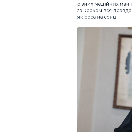
різних медійних мані
за кроком вся правда 
як роса на сонці.