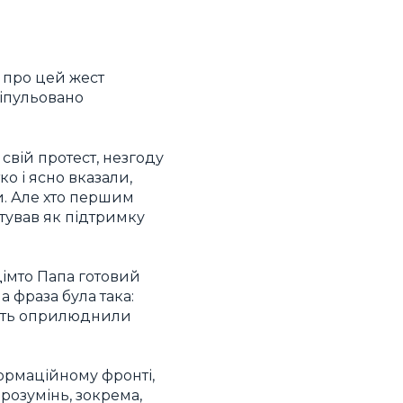
о про цей жест
ніпульовано
свій протест, незгоду
о і ясно вказали,
. Але хто першим
тував як підтримку
цімто Папа готовий
а фраза була така:
мість оприлюднили
формаційному фронті,
розумінь, зокрема,