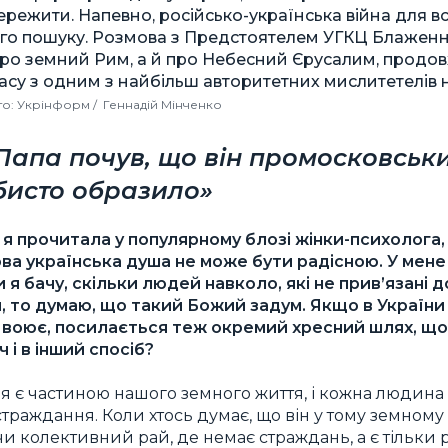
пережити. Напевно, російсько-українська війна для в
го пошуку. Розмова з Предстоятелем УГКЦ Блажен
про земний Рим, а й про Небесний Єрусалим, продо
асу з одним з найбільш авторитетних мислитетелів 
о: Укрінформ / Геннадій Мінченко
Папа почув, що він промосковськи
бисто образило»
я прочитала у популярному блозі жінки-психолога,
ова українська душа не може бути радісною. У мене
я бачу, скільки людей навколо, які не прив’язані 
 то думаю, що такий Божий задум. Якщо в України 
 воює, посилається теж окремий хресний шлях, щоб
ч і в інший спосіб?
я є частиною нашого земного життя, і кожна людина
 страждання. Коли хтось думає, що він у тому земном
и колективний рай, де немає страждань, а є тільки рад