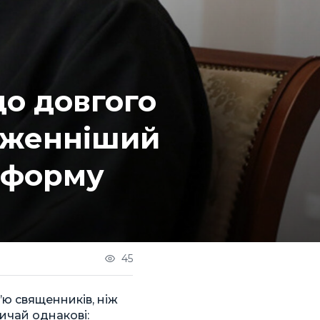
до довгого
лаженніший
інформу
45
’ю священників, ніж
вичай однакові: