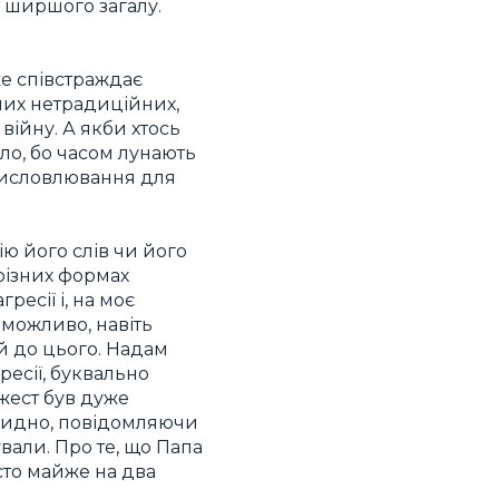
я ширшого загалу.
же співстраждає
евних нетрадиційних,
війну. А якби хтось
ло, бо часом лунають
 висловлювання для
ю його слів чи його
 різних формах
ресії і, на моє
 можливо, навіть
ий до цього. Надам
ресії, буквально
 жест був дуже
евидно, повідомляючи
вали. Про те, що Папа
сто майже на два