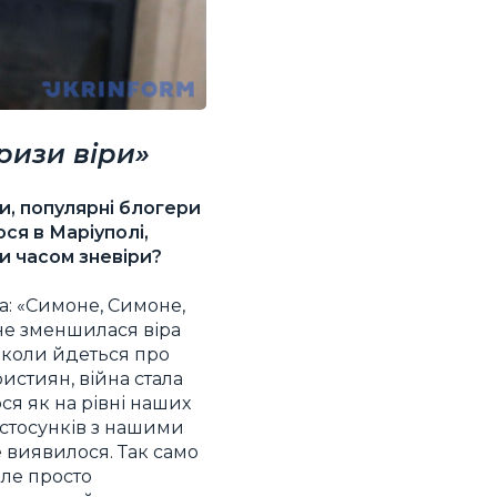
ризи віри»
ти, популярні блогери
ся в Маріуполі,
и часом зневіри?
ва: «Симоне, Симоне,
 не зменшилася віра
що коли йдеться про
истиян, війна стала
ся як на рівні наших
х стосунків з нашими
 виявилося. Так само
але просто