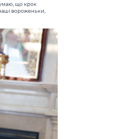
думаю, що крок
 наші вороженьки,