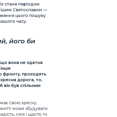
сіх стане періодом
нішим Святославом —
вження цього пошуку
нашого часу.
й, його би
 що вона не здатна
 інше
до фронту, проходять
хресна дорога, то,
 він був спільним
 має свою хресну
у житті може збудувати
ість, сміх і щастя, то