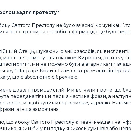
послом задля протесту?
 боку Святого Престолу не було вчасної комунікації, т
я через російські засоби інформації, і це було зма
ійший Отець, шукаючи різних засобів, як висловити 
, мав телерозмову з патріархом Кирилом, де йому чітк
шпастирями, ми не можемо бути вівтарниками влади
мову? Патріарх Кирил. І сам факт розмови зінтерпре
хату, що є абсолютною брехнею.
 мене доволі промовистий. Ми всі чули про те, що бу
була передана тільки перша частина фрази, а наступн
вий зробити, щоб зупинити російську агресію. Нато
рази, а інша замовчана.
о, що з боку Святого Престолу є певні невдачі на ін
чника, який би у випадку якихось сумнівів або непо