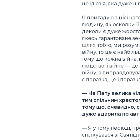
це ілюзія, яка дуже 
Я пригадую з цієї на
людину, як осколки її
деколи є дуже жорсток
якесь гарантоване зе
шлях, тобто, ми розу
війну, то це є найбіль
тому що кожна війна, 
людство, і війне — ц
війну, а виправдовув
є поразка, це і поразк
— На Папу велика кі
тим спільним хресто
тому що, очевидно, с
дуже вдарила по ав
— Я у тому періоді, п
спілкувався зі Святіш