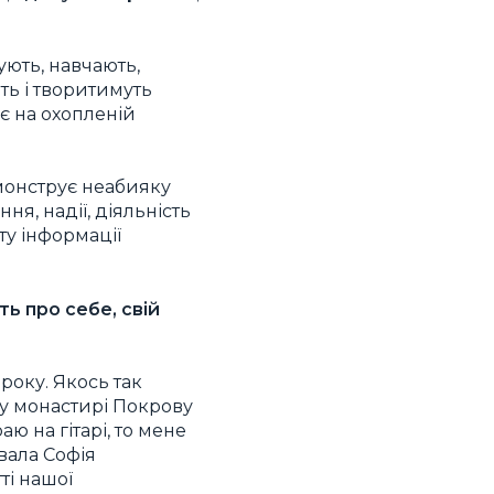
ують, навчають,
ть і творитимуть
є на охопленій
емонструє неабияку
ня, надії, діяльність
ту інформації
ь про себе, свій
року. Якось так
 у монастирі Покрову
ю на гітарі, то мене
вала Софія
ті нашої