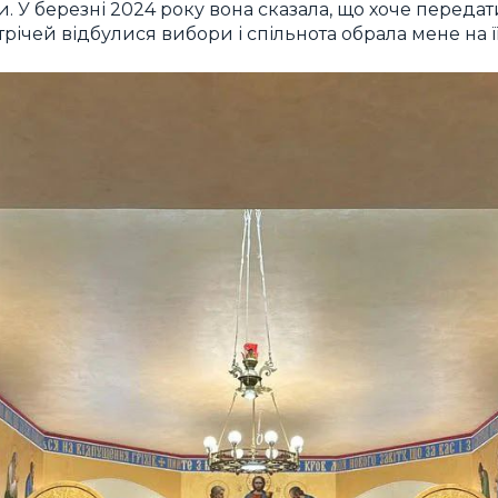
 У березні 2024 року вона сказала, що хоче передати
трічей відбулися вибори і спільнота обрала мене на її