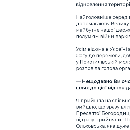
відновлення територіа
Найголовніше серед ц
допомагають. Велику р
майбутнє нашої держа
полум’ям війни Харкі
Усім відома в Україні
жагу до перемоги, добр
у Покотилівській моло
розповіла голова орг
—
Нещодавно Ви очол
шлях до цієї відповід
Я прийшла на спільнот
вийшло, що зразу вли
Пресвятої Богородиці У
відразу прийняли. Що
Ольховська, яка дуже б