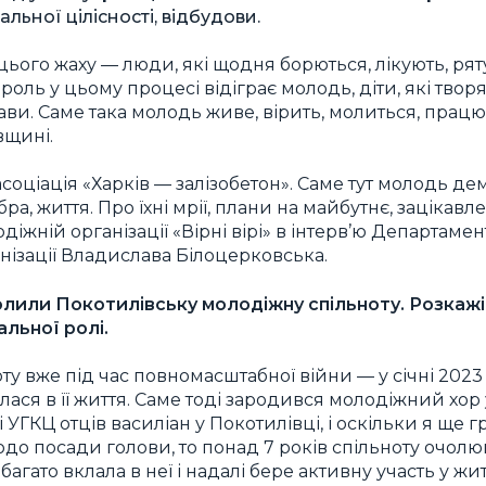
льної цілісності, відбудови.
ього жаху — люди, які щодня борються, лікують, рят
оль у цьому процесі відіграє молодь, діти, які творя
ви. Саме така молодь живе, вірить, молиться, працю
вщині.
 асоціація «Харків — залізобетон». Саме тут молодь д
а, життя. Про їхні мрії, плани на майбутнє, зацікавлен
діжній організації «Вірні вірі» в інтерв’ю Департамен
анізації Владислава Білоцерковська.
или Покотилівську молодіжну спільноту. Розкажіт
альної ролі.
у вже під час повномасштабної війни — у січні 2023 
лася в її життя. Саме тоді зародився молодіжний хор
ГКЦ отців василіан у Покотилівці, і оскільки я ще гра
до посади голови, то понад 7 років спільноту очолю
агато вклала в неї і надалі бере активну участь у жит