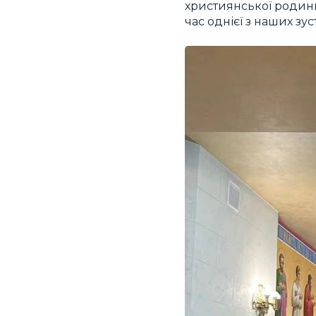
християнської родини.
час однієї з наших зус