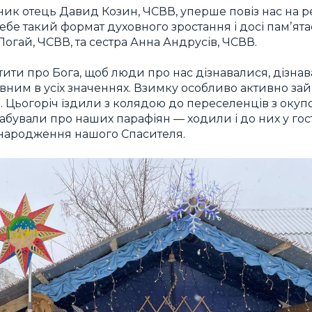
ник отець Давид Козин, ЧСВВ, уперше повіз нас на ре
бе такий формат духовного зростання і досі памʼятає
огай, ЧСВВ, та сестра Анна Андрусів, ЧСВВ.
тити про Бога, щоб люди про нас дізнавалися, дізна
овним в усіх значеннях. Взимку особливо активно з
 Цьогоріч їздили з колядою до переселенців з окуп
забували про наших парафіян — ходили і до них у гос
народження нашого Спасителя.