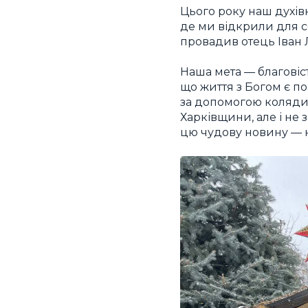
Цього року наш духів
де ми відкрили для се
провадив отець Іван Л
Наша мета — благовіс
що життя з Богом є п
за допомогою коляди.
Харківщини, але і не 
цю чудову новину — 