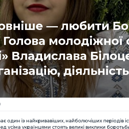
овніше — любити Бог
: Голова молодіжної 
рі» Владислава Біло
анізацію, діяльність
0
є один із найкривавіших, найболючіших періодів іс
ед усіма українцями стоять великі виклики боротьби