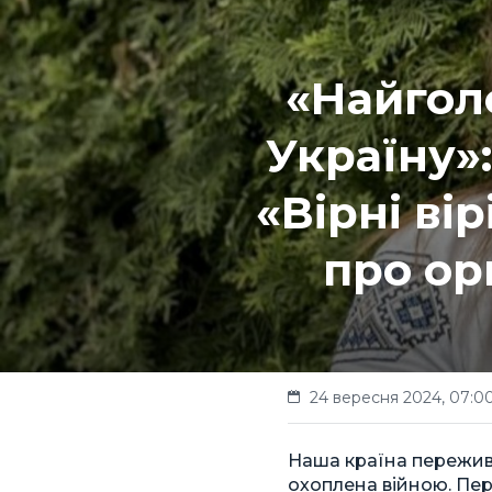
«Найгол
Україну»
«Вірні ві
про орг
24 вересня 2024, 07:0
Наша країна пережива
охоплена війною. Пер