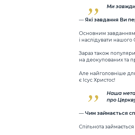
Ми завжди 
—
Які завдання Ви пе
Основним завданням 
і наслідувати нашого 
Зараз також популяри
на деокупованих та п
Але найголовніше дл
є Ісус Христос!
Наша мета 
про Церкву
—
Чим займається спі
Спільнота займається