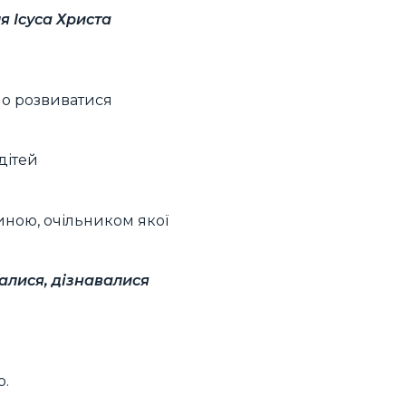
я Ісуса Христа
?
мо розвиватися
дітей
ною, очільником якої
алися, дізнавалися
о.