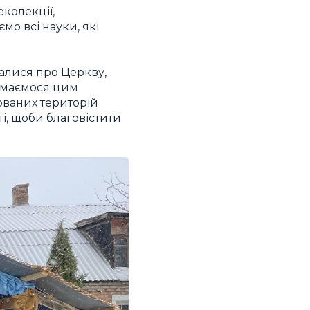
колекції,
мо всі науки, які
валися про Церкву,
аймаємося цим
ованих територій
ті, щоби благовістити