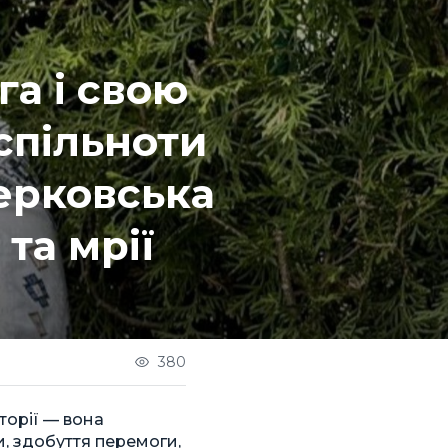
а і свою
спільноти
церковська
 та мрії
380
торії — вона
, здобуття перемоги,