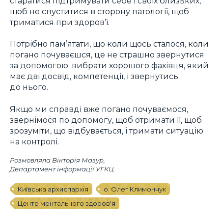
старатися підтримувати себе і своїх близьких,
щоб не спуститися в сторону патології, щоб
триматися при здоров’ї.
Потрібно пам’ятати, що коли щось сталося, коли
погано почуваєшся, це не страшно звернутися
за допомогою: вибрати хорошого фахівця, який
має дві досвід, компетенції, і звернутись
до нього.
Якщо ми справді вже погано почуваємося,
звернімося по допомогу, щоб отримати її, щоб
зрозуміти, що відбувається, і тримати ситуацію
на контролі.
Розмовляла Вікторія Мазур,
Департамент інформації УГКЦ
Київська архиєпархія
о. Олег Климончук
Центр ментального здоров'я