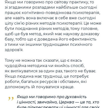
Якщо ми говоримо про світову практику, то
зі згаданими розладами найбільше сьогодні
працює когнітивно-поведінкова психотерапія,
але навіть вона включає в себе вже сьогодні
цілу сім’ю різних методів психотерапії. Це може
бути поєднання різних методів, тому головне,
щоб це був метод, який має наукову доказову
базу, тобто що є доведена його ефективність
з тими чи іншими труднощами психічного
здоров’я.
Тому не можна так сказати, що є якась
чудодійна методика чи якийсь спосіб,
як вилікуватися за один раз, такого не буває.
Якщо людина має труднощі, це потребує
роботи, багатьох ресурсів і обставин, які
допоможуть їй почуватися краще.
Якщо ми говоримо про духовність
і цінності, звичайно, Церква — це та, хто
буде підкреслювати ці цінності для своїх