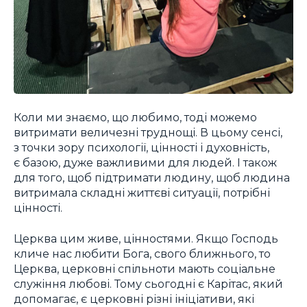
Коли ми знаємо, що любимо, тоді можемо
витримати величезні труднощі. В цьому сенсі,
з точки зору психології, цінності і духовність,
є базою, дуже важливими для людей. І також
для того, щоб підтримати людину, щоб людина
витримала складні життєві ситуації, потрібні
цінності.
Церква цим живе, цінностями. Якщо Господь
кличе нас любити Бога, свого ближнього, то
Церква, церковні спільноти мають соціальне
служіння любові. Тому сьогодні є Карітас, який
допомагає, є церковні різні ініціативи, які