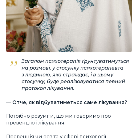
Загалом психотерапія ґрунтуватимуться
на розмові, у стосунку психотерапевта
з людиною, яка страждає, і в цьому
стосунку, буде реалізовуватися певний
протокол лікування.
—
Отче, як відбуватиметься саме лікування?
Потрібно розуміти, що ми говоримо про
превенцію і лікування.
Превенція чи освіта у сфері психології