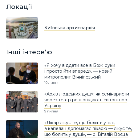
Локації
Київська архиєпархія
Інші інтерв’ю
«Я хочу віддати все в Божі руки
і просто йти вперед», — новий
митрополит Вінніпезький
10 липня
«Архів людських душ»: як семінаристи
через театр розповідають світові про
Україну
9 липня
«Лікар лікує те, що болить у тілі,
а капелан допомагає лікарю — лікує те,
що болить у душі», — о. Віталій Воєца