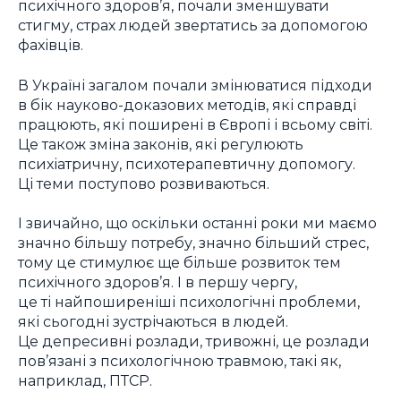
психічного здоров’я, почали зменшувати
стигму, страх людей звертатись за допомогою
фахівців.
В Україні загалом почали змінюватися підходи
в бік науково-доказових методів, які справді
працюють, які поширені в Європі і всьому світі.
Це також зміна законів, які регулюють
психіатричну, психотерапевтичну допомогу.
Ці теми поступово розвиваються.
І звичайно, що оскільки останні роки ми маємо
значно більшу потребу, значно більший стрес,
тому це стимулює ще більше розвиток тем
психічного здоров’я. І в першу чергу,
це ті найпоширеніші психологічні проблеми,
які сьогодні зустрічаються в людей.
Це депресивні розлади, тривожні, це розлади
пов’язані з психологічною травмою, такі як,
наприклад, ПТСР.