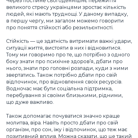
Через постійне сьогоденнішнє пережиття
великого стресу українцями зростає кількість
людей, які мають труднощі. У даному випадку,
в першу чергу, ми загалом можемо говорити
про поняття стійкості або резильєнтності.
Стійкість — це здатність витримати важкі удари,
ситуації життя, вистояти в них і відновитися.
Тому ми говоримо про те, що потрібно з одного
боку знати про психічне здоров’я, дбати про
нього, знати про головні розлади, куди з ними
звертатись. Також потрібно дбати про свій
відпочинок, про відновлення своїх ресурсів.
Водночас має бути соціальна підтримка,
перебування зі своїми близькими, рідними,
що дуже важливо.
Також допомагає почуватися значно краще
молитва, віра. Навіть просто дбати про свій
організм, про сон, їжу і відпочинок, що теж має
позитивний вплив. Можна сказати, що це такий