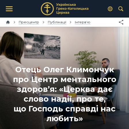
Пресцентр
Публікації
Інтерв’ю
Отець Олег Климончук
про Центр ментального
здоров’я: «Церква дає
слово надії, про те,
що Господь справді нас
любить»