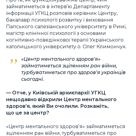
займатиметься в інтерв’ю Департаменту
інформації УГКЦ розповів керівник Центру,
бакалавр психології розвитку і виховання
Папського салезіанського університету в Римі,
магістр клінічної психології з основами
когнітивно-поведінкової терапії Українського
католицького університету о. Олег Климончук.
«Центр ментального здоровʼя»
займатиметься зціленням ран війни,
турбуватиметься про здоров’я українців
сьогодні.
— Отче, у Київській архиєпархії УГКЦ
нещодавно відкрили Центр ментального
здоров’я, який Ви очолили. Розкажіть,
що це за центр?
«Центр ментального здоровʼя» займатиметься
зціленням ран війни, турбуватиметься про