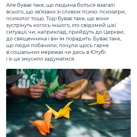
Але буває таке, що людина боїться взагалі
всього, що зв’язано зі словом психо: психіатри,
психолог тощо. Тоді буває таке, що вони
зустрінуть когось іншого, хто свідомий цієї
ситуації, чи, наприклад, прийдуть до Церкви,
до священника і він їм порадить. Буває таке,
що люди побачили, почули щось гарне
в соціальних мережах чи десь в Ютубі
і їх це змусило задуматися.