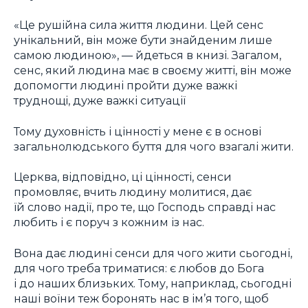
«Це рушійна сила життя людини. Цей сенс
унікальний, він може бути знайденим лише
самою людиною», — йдеться в книзі. Загалом,
сенс, який людина має в своєму житті, він може
допомогти людині пройти дуже важкі
труднощі, дуже важкі ситуації
Тому духовність і цінності у мене є в основі
загальнолюдського буття для чого взагалі жити.
Церква, відповідно, ці цінності, сенси
промовляє, вчить людину молитися, дає
їй слово надії, про те, що Господь справді нас
любить і є поруч з кожним із нас.
Вона дає людині сенси для чого жити сьогодні,
для чого треба триматися: є любов до Бога
і до наших близьких. Тому, наприклад, сьогодні
наші воїни теж боронять нас в ім’я того, щоб