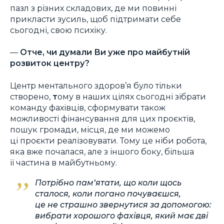
пазл з різних складових, де ми повинні
прикласти зусиль, щоб підтримати себе
сьогодні, свою психіку.
—
Отче, чи думали Ви уже про майбутній
розвиток центру?
Центр ментального здоров’я було тільки
створено,
т
ому в наших цілях сьогодні зібрати
команду фахівців, сформувати також
можливості фінансування для цих проєктів,
пошук громади, місця, де ми можемо
ці проєкти реалізовувати. Тому це ніби робота,
яка вже почалася, але з іншого боку, більша
її частина в майбутньому.
Потрібно пам’ятати, що коли щось
сталося, коли погано почуваєшся,
це не страшно звернутися за допомогою:
вибрати хорошого фахівця, який має дві