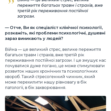
пережиття багатьох травм і страхів, вже
третій рік переживання постійної
загрози.
— Отче, Ви як спеціаліст клінічної психології,
розкажіть, які проблеми психологічні, душевні
зараз виникають у людей?
Війна — це великий стрес, велике пережиття
багатьох травм і страхів, вже третій рік
переживання постійної загрози. І це змушує нас
почуватися дуже погано, це може стимулювати
розвиток наших хронічних та психологічних
хвороб. Такий стресогенний чинник, який
може перехилити нашу рівновагу в бік
патології, в бік захворювання.