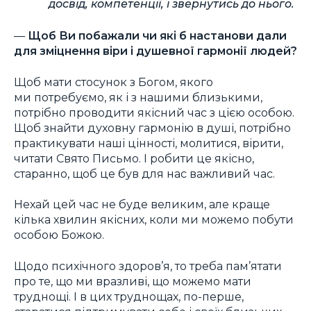
досвід, компетенції, і звернутись до нього.
—
Щоб Ви побажали чи які б настанови дали
для зміцнення віри і душевної гармонії людей?
Щоб мати стосунок з Богом, якого
ми потребуємо, як і з нашими близькими,
потрібно проводити якісний час з цією особою.
Щоб знайти духовну гармонію в душі, потрібно
практикувати наші цінності, молитися, вірити,
читати Свято Письмо. І робити це якісно,
старанно, щоб це був для нас важливий час.
Нехай цей час не буде великим, але краще
кілька хвилин якісних, коли ми можемо побути
особою Божою.
Щодо психічного здоров’я, то треба пам’ятати
про те, що ми вразливі, що можемо мати
труднощі. І в цих труднощах, по-перше,