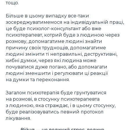
тощо.
Більше в цьому випадку все-таки
зосереджуватимемося на індивідуальній праці,
це буде психолог-консультант або вже
психотерапевт, котрий буде з людиною через
розмову, допомагатиме людині знайти
причину своїх труднощів, допомагатиме
людині змінити ті неправильні, деструктивні,
хибні думки, через які людина може
почуватися дуже погано, або допомагати
людині зменшити і регулювати ці реакції
на думки та переконання.
Загалом психотерапія буде грунтуватися
на розмові, в стосунку психотерапевта
з людиною, яка страждає, і в цьому стосунку,
буде реалізовуватись певний протокол
лікування.
Війна — це великий стрес, велике