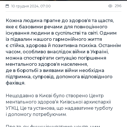
296
10 грудня 2024, 07:00
Кожна людина прагне до здоров’я та щастя,
яке є базовими речами для повноцінного
існування людини в суспільстві та світі. Одним
із підвалин нашого гармонійного життя
є стійка, здорова й позитивна психіка. Останнім
часом, особливо внаслідок війни в Україні,
можна спостерігати ситуацію погіршення
ментального здоров’я населення,
де в боротьбі з виявами війни необхідна
підтримка, супровід, допомога відповідного
фахівця.
Нещодавно в Києві було створено Центр
ментального здоров’я Київської архиєпархії
УГКЦ. Це та установа, що надаватиме турботу
і допомогу потребуючим.
Про те, як функціонуватиме центр, чим