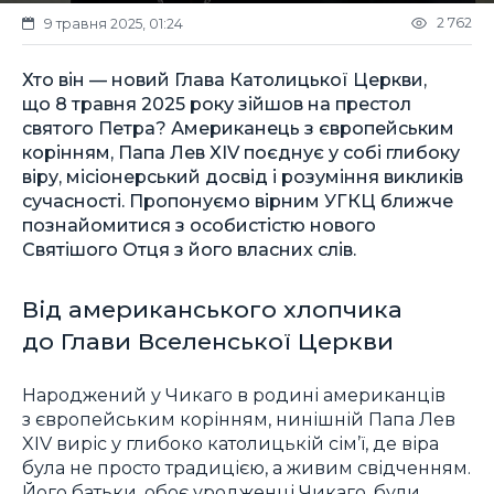
2 762
9 травня 2025, 01:24
Хто він — новий Глава Католицької Церкви,
що 8 травня 2025 року зійшов на престол
святого Петра? Американець з європейським
корінням, Папа Лев XIV поєднує у собі глибоку
віру, місіонерський досвід і розуміння викликів
сучасності. Пропонуємо вірним УГКЦ ближче
познайомитися з особистістю нового
Святішого Отця з його власних слів.
Від американського хлопчика
до Глави Вселенської Церкви
Народжений у Чикаго в родині американців
з європейським корінням, нинішній Папа Лев
XIV виріс у глибоко католицькій сім’ї, де віра
була не просто традицією, а живим свідченням.
Його батьки, обоє уродженці Чикаго, були