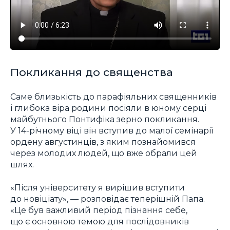
Покликання до священства
Саме близькість до парафіяльних священників
і глибока віра родини посіяли в юному серці
майбутнього Понтифіка зерно покликання.
У 14-річному віці він вступив до малої семінарії
ордену августинців, з яким познайомився
через молодих людей, що вже обрали цей
шлях.
«Після університету я вирішив вступити
до новіціату», — розповідає теперішній Папа.
«Це був важливий період пізнання себе,
що є основною темою для послідовників