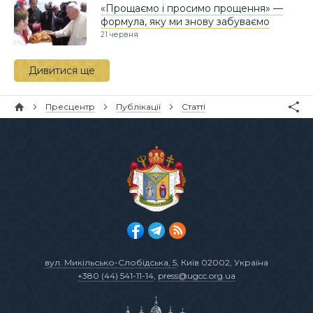
«Прощаємо і просимо прощення» —
формула, яку ми знову забуваємо
21 червня
Дивитися ще
Пресцентр
Публікації
Статті
вул. Микільсько-Слобідська, 5
, Київ 02002, Україна
+380 (44) 541-11-14
,
press@ugcc.org.ua