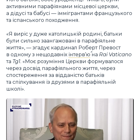
активними парафіянами місцевої церкви,
а дідусі та бабусі — іммігрантами французького
та іспанського походження.
«Я виріс у дуже католицькій родині, батьки
були сильно заангажовані в парафіяльне
життя», — згадує кардинал Роберт Превост
в одному з нещодавніх
інтерв’ю
на
Rai Vaticano
та
Tg1
. «Моє розуміння Церкви формувалося
через досвід парафіяльного життя, через
спостереження за відданістю батьків
та спілкування із друзями в парафіяльній
школі».