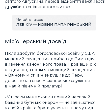
святого Августина, період відкриття важливості
дружби та спільнотного життя».
Читайте також:
ЛЕВ XIV — НОВИЙ ПАПА РИМСЬКИЙ
Місіонерський досвід
Після здобуття богословської освіти у США
молодий священник приїхав до Рима для
вивчення канонічного права. Провівши рік
як диякон, а потім як молодий священник
у Вічному місті, він вирушив до Перу,
де розпочав своє місіонерське служіння
в малій північній прелатурі.
«У ті роки мене охопив певний неспокій,
бажання бути місіонером — не залишатися
у своїй країні, а брати участь в іншому виді