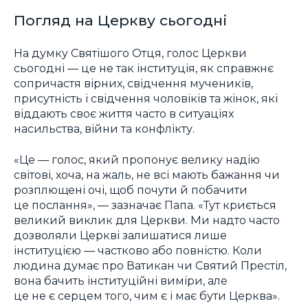
Погляд на Церкву сьогодні
На думку Святішого Отця, голос Церкви
сьогодні — це не так інституція, як справжнє
сопричастя вірних, свідчення мучеників,
присутність і свідчення чоловіків та жінок, які
віддають своє життя часто в ситуаціях
насильства, війни та конфлікту.
«Це — голос, який пропонує велику надію
світові, хоча, на жаль, не всі мають бажання чи
розплющені очі, щоб почути й побачити
це послання», — зазначає Папа. «Тут криється
великий виклик для Церкви. Ми надто часто
дозволяли Церкві залишатися лише
інституцією — частково або повністю. Коли
людина думає про Ватикан чи Святий Престіл,
вона бачить інституційні виміри, але
це не є серцем того, чим є і має бути Церква».