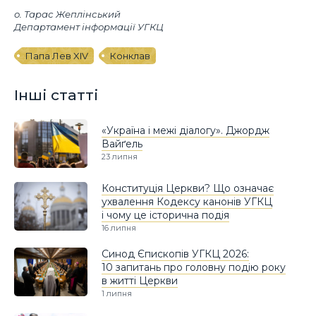
о. Тарас Жеплінський
Департамент інформації УГКЦ
Папа Лев XIV
Конклав
Інші статті
«Україна і межі діалогу». Джордж
Вайґель
23 липня
Конституція Церкви? Що означає
ухвалення Кодексу канонів УГКЦ
і чому це історична подія
16 липня
Синод Єпископів УГКЦ 2026:
10 запитань про головну подію року
в житті Церкви
1 липня