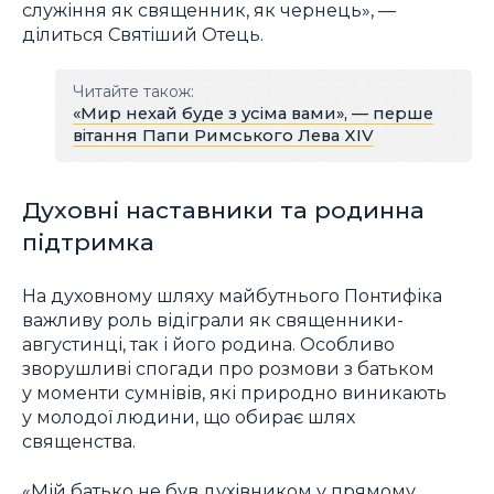
служіння як священник, як чернець», —
ділиться Святіший Отець.
Читайте також:
«Мир нехай буде з усіма вами», — перше
вітання Папи Римського Лева XIV
Духовні наставники та родинна
підтримка
На духовному шляху майбутнього Понтифіка
важливу роль відіграли як священники-
августинці, так і його родина. Особливо
зворушливі спогади про розмови з батьком
у моменти сумнівів, які природно виникають
у молодої людини, що обирає шлях
священства.
«Мій батько не був духівником у прямому