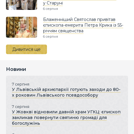
у Старуні
6 серпня
Блаженніший Святослав привітав
єпископа-емерита Петра Крика із 55-
річчям священства
6 серпня
Дивитися ще
Новини
7 серпня
У Львівській архиєпархії готують заходи до 80-
х роковин Львівського псевдособору
7 серпня
У Жовкві відновили давній храм УГКЦ: єпископ
закликав повернути святиню громаді для
богослужінь