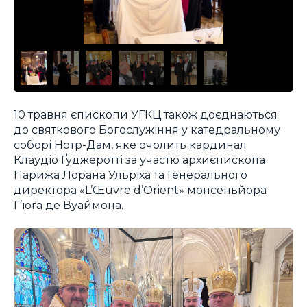
10 травня єпископи УГКЦ також доєднаються
до святкового Богослужіння у катедральному
соборі Нотр-Дам, яке очолить кардинал
Клаудіо Ґуджеротті за участю архиєпископа
Парижа Лорана Ульріха та Генерального
директора «L’Œuvre d’Orient» монсеньйора
Г’юґа де Вуаймона.