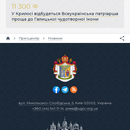
11 300
У Крилосі відбудеться Всеукраїнська патріарша
проща до Галицької чудотворної ікони
Пресцентр
Новини
вул. Микільсько-Слобідська, 5
, Київ 02002, Україна
+380 (44) 541-11-14
,
press@ugcc.org.ua