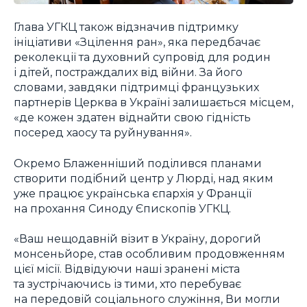
Глава УГКЦ також відзначив підтримку
ініціативи «Зцілення ран», яка передбачає
реколекції та духовний супровід для родин
і дітей, постраждалих від війни. За його
словами, завдяки підтримці французьких
партнерів Церква в Україні залишається місцем,
«де кожен здатен віднайти свою гідність
посеред хаосу та руйнування».
Окремо Блаженніший поділився планами
створити подібний центр у Люрді, над яким
уже працює українська єпархія у Франції
на прохання Синоду Єпископів УГКЦ.
«Ваш нещодавній візит в Україну, дорогий
монсеньйоре, став особливим продовженням
цієї місії. Відвідуючи наші зранені міста
та зустрічаючись із тими, хто перебуває
на передовій соціального служіння, Ви могли