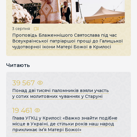
3 серпня
Проповідь Блаженнішого Святослава під час
Всеукраїнської патріаршої прощі до Галицької
чудотворної ікони Матері Божої в Крилосі
Читають
39 567
Понад дві тисячі паломників взяли участь
у сотих молитовних чуваннях у Старуні
19 461
Глава УГКЦ у Крилосі: «Важко знайти подібне
місце в Україні, де стільки років наш народ
прикликає ім’я Матері Божої»