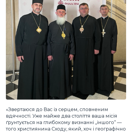
«Звертаюся до Вас із серцем, сповненим
вдячності. Уже майже два століття ваша місія
ґрунтується на глибокому визнанні „іншого“ —
того християнина Сходу, який, хоч і географічно