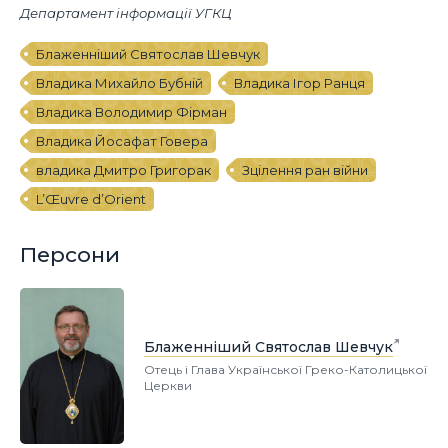
Департамент інформації УГКЦ
Блаженніший Святослав Шевчук
Владика Михайло Бубній
Владика Ігор Ранця
Владика Володимир Фірман
Владика Йосафат Говера
владика Дмитро Григорак
Зцілення ран війни
L’Œuvre d’Orient
Персони
Блаженніший Святослав Шевчук
Отець і Глава Української Греко-Католицької
Церкви