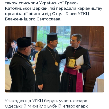
також єпископи Української Греко-
Католицької Церкви, які передали керівництву
організації вітання від Отця і Глави УГКЦ
Блаженнішого Святослава.
У заходах від УГКЦ беруть участь екзарх
Одеський Михайло Бубній, єпарх єпархії