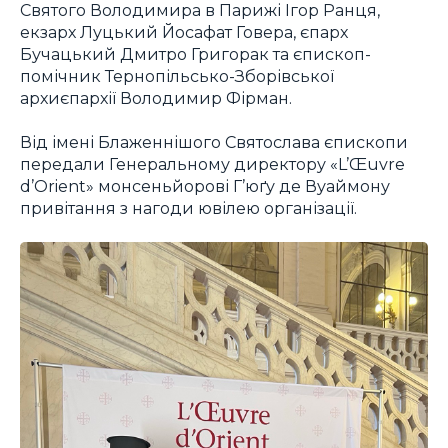
Святого Володимира в Парижі Ігор Ранця,
екзарх Луцький Йосафат Говера, єпарх
Бучацький Дмитро Григорак та єпископ-
помічник Тернопільсько-Зборівської
архиєпархії Володимир Фірман.
Від імені Блаженнішого Святослава єпископи
передали Генеральному директору «L’Œuvre
d’Orient» монсеньйорові Г’юґу де Вуаймону
привітання з нагоди ювілею організації.