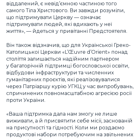
віддалений, є невід’ємною частиною того
самого Тіла Христового. Ви завжди розуміли,
що підтримувати Церкву — означає
підтримувати людей, які вдихають у неї
життя», — йдеться у привітанні Предстоятеля.
Він також відзначив, що для Української Греко-
Католицької Церкви «L’Œuvre d’Orient» понад
століття залишається надійним партнером
у багаторічній підтримці богословської освіти,
відбудови інфраструктури та численних
гуманітарних проєктів, які реалізовувалися
через Патріаршу курію УГКЦ у час випробувань,
спричинених повномасштабною агресією росії
проти України.
«Ваша підтримка дала нам змогу не лише
виживати, а й присвятити себе місії, заснованій
на присутності та гідності. Коли ми роздаємо
продуктові набори потребуючим на звільнених