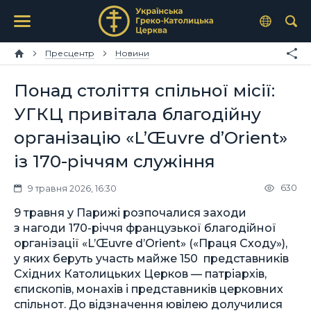
Пресцентр
Новини
Понад століття спільної місії:
УГКЦ привітала благодійну
організацію «L’Œuvre d’Orient»
із 170-річчям служіння
630
9 травня 2026, 16:30
9 травня у Парижі розпочалися заходи
з нагоди 170-річчя французької благодійної
організації «L’Œuvre d’Orient» («Праця Сходу»),
у яких беруть участь майже 150 представників
Східних Католицьких Церков — патріархів,
єпископів, монахів і представників церковних
спільнот. До відзначення ювілею долучилися