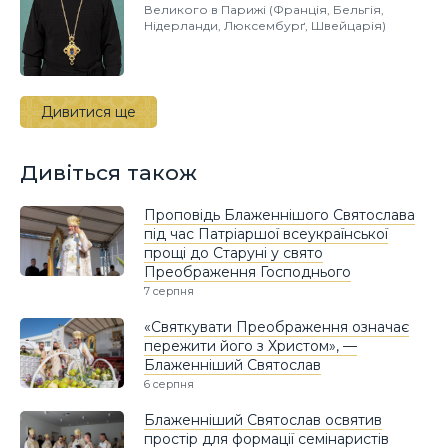
Великого в Парижі (Франція, Бельгія,
Нідерланди, Люксембурґ, Швейцарія)
Дивитися ще
Дивіться також
Проповідь Блаженнішого Святослава
під час Патріаршої всеукраїнської
прощі до Старуні у свято
Преображення Господнього
7 серпня
«Святкувати Преображення означає
пережити його з Христом», —
Блаженніший Святослав
6 серпня
Блаженніший Святослав освятив
простір для формації семінаристів