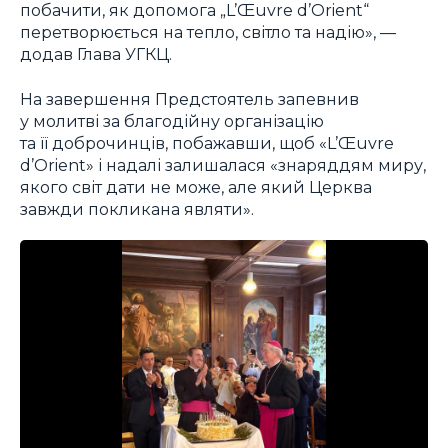
побачити, як допомога „L’Œuvre d’Orient“
перетворюється на тепло, світло та надію», —
додав Глава УГКЦ.
На завершення Предстоятель запевнив
у молитві за благодійну організацію
та її доброчинців, побажавши, щоб «L’Œuvre
d’Orient» і надалі залишалася «знаряддям миру,
якого світ дати не може, але який Церква
завжди покликана являти».