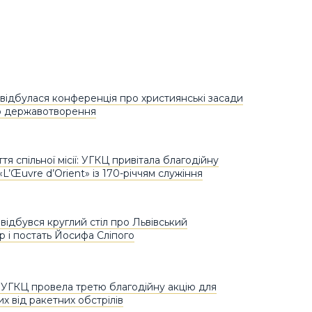
 відбулася конференція про християнські засади
о державотворення
тя спільної місії: УГКЦ привітала благодійну
«L’Œuvre d’Orient» із 170-річчям служіння
відбувся круглий стіл про Львівський
 і постать Йосифа Сліпого
 УГКЦ провела третю благодійну акцію для
х від ракетних обстрілів