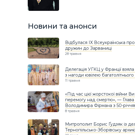
Новини та анонси
Відбулася ІХ Всеукраїнська про
дружин до Зарваниці
28 травня
Делегація УГКЦ у Франції взяла 
з нагоди ювілею багатолітнього
11 травня
«Під час цієї жорстокої війни 
перемогу над смертю», — Глава
Володимира Фірмана з 50-річчя
8 травня
Митрополит Борис Ґудзяк із дел
Тернопільсько-Зборівську архи