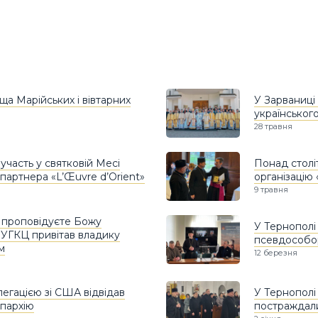
ща Марійських і вівтарних
У Зарваниці
українськог
28 травня
участь у святковій Месі
Понад століт
 партнера «L’Œuvre d’Orient»
організацію 
9 травня
Ви проповідуєте Божу
У Тернополі 
 УГКЦ привітав владику
псевдособор
м
12 березня
егацією зі США відвідав
У Тернополі
єпархію
постраждали