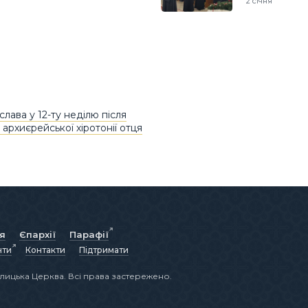
2 січня
ава у 12-ту неділю після
 архиєрейської хіротонії отця
ія
Єпархії
Парафії
нти
Контакти
Підтримати
лицька Церква. Всі права застережено.