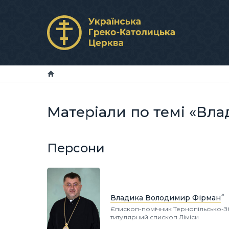
Матеріали по темі «Вл
Персони
Владика Володимир Фірман
Єпископ-помічник Тернопільсько-Зб
титулярний єпископ Ліміси