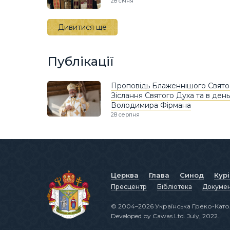
28 січня
Дивитися ще
Публікації
Проповідь Блаженнішого Святосл
Зіслання Святого Духа та в день
Володимира Фірмана
28 серпня
Церква
Глава
Синод
Кур
Пресцентр
Бібліотека
Докуме
© 2004–2026 Українська Греко-Като
Developed by
Cawas Ltd
. July, 2022.