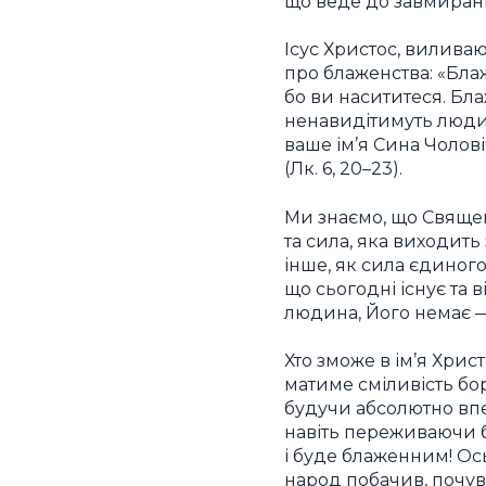
що веде до завмирання
Ісус Христос, виливаю
про блаженства: «Блаж
бо ви насититеся. Бла
ненавидітимуть люди,
ваше ім’я Сина Чолові
(Лк. 6, 20–23).
Ми знаємо, що Священ
та сила, яка виходить
інше, як сила єдиного
що сьогодні існує та 
людина, Його немає — 
Хто зможе в ім’я Хрис
матиме сміливість бор
будучи абсолютно впев
навіть переживаючи б
і буде блаженним! Ос
народ побачив, почув