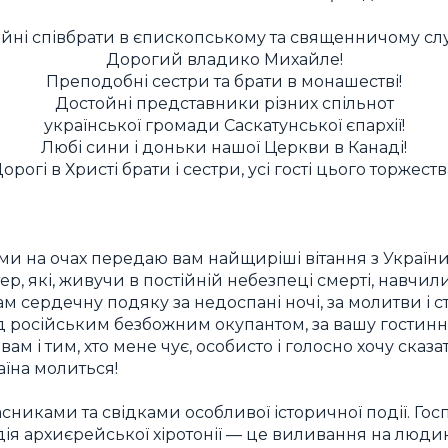
йні співбрати в єпископському та священничому слу
Дорогий владико Михайле!
Преподобні сестри та брати в монашестві!
Достойні представники різних спільнот
української громади Саскатунської єпархії!
Любі сини і доньки нашої Церкви в Канаді!
орогі в Христі брати і сестри, усі гості цього торжеств
и на очах передаю вам найщиріші вітання з України,
стер, які, живучи в постійній небезпеці смерті, навчи
м сердечну подяку за недоспані ночі, за молитви і 
 російським безбожним окупантом, за вашу гостинніс
вам і тим, хто мене чує, особисто і голосно хочу сказат
аїна молиться!
асниками та свідками особливої історичної події. Го
дія архиєрейської хіротонії — це виливання на людин