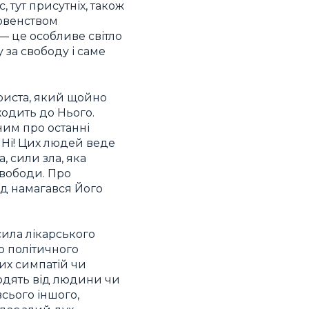
 тут присутніх, також
ховенством
— це особливе світло
 за свободу і саме
Христа, який щойно
ходить до Нього.
ним про останні
 Ні! Цих людей веде
, сили зла, яка
 свободи. Про
од намагався Його
 сила лікарського
о політичного
их симпатій чи
ходять від людини чи
всього іншого,