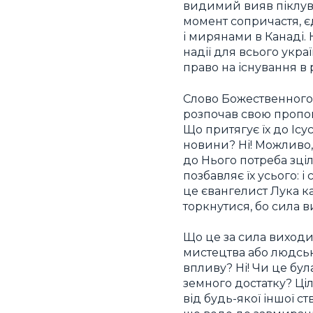
видимий вияв піклуван
момент сопричастя, є
і мирянами в Канаді.
надії для всього укра
право на існування в
Слово Божественного 
розпочав свою пропов
Що притягує їх до Іс
новини? Ні! Можливо,
до Нього потреба зціл
позбавляє їх усього: і
це євангелист Лука к
торкнутися, бо сила ви
Що це за сила виходил
мистецтва або людськ
впливу? Ні! Чи це бу
земного достатку? Ці
від будь-якої іншої ст