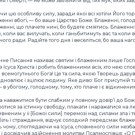
 і смерті, — не може звільнити від тих мук, яких зав
чи цю особливу силу, заради якої всі хотіли Його то
енні вбогі, — бо ваше Царство Боже. Блаженні, голод
женні, що плачете нині, бо будете сміятись. Блаженні
 коли вас вилучать, коли ганьбитимуть вас та коли в
чого ради. Радійте того дня і веселіться, бо ваша наг
не Писання називає святим і блаженним лише Госпо
 з Ісуса Христа і робить блаженними всіх, хто нею сп
 всемогутнього Бога! Це та сила, якою Творець дару
відновлює і зцілює людину. Яке диво: Бог присутній та
в убогому, голодному, тому, хто плаче і є відкинени
та наважитися бути слабким у повному довір’ї до Бож
отися за істинну свободу, плакати і наражатися на л
неним у її [Божої сили] перемозі над силами зла і 
іль і страждання, відчує солодкий передсмак блаже
ь чому, споглядаючи на Ісуса, сповненого сили незба
 і досвідчив здійснення молитви Псалмоспівця: «О П