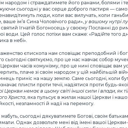
їм народом і страждатимете його ранами, болями і т
оджуючи сьогодні у вас серце доброго пастиря — само
енавидітимуть люди, коли вас вилучать, коли ганьби
, ваше ім’я Сина Чоловічого ради»,
у вашому нутрі л
святий Ігнатій Богоносець у своєму Посланні до римл
ї води. Цей голос потіхи вам скаже: «Радійте того дня
ка в небі».
лаженство єпископа нам сповіщає преподобний і бо
го сьогодні святкуємо, про це нас навчає собор муче
Церкви часів комунізму, про це нині сповіщає вам усі
 терпить, плаче зі своїм народом у цій найбільшій вій
чинець приніс на нашу землю. Саме сьогодні, коли б
начає плисти проти течії, надіятися проти будь-якої
ої Церкви немає в цьому світі іншої сили і влади, як т
ого Христа
, яка пульсує в жилах нашої Церкви і нашо
йкості, незламності й надії на перемогу.
мабуть, сьогодні дякуватимете Богові, своїм батька
римали. Однак дозвольте мені від імені вашої Церкви-