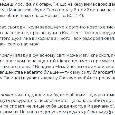
ведеш Йосифа, як отару, Ти, що на херувимах возсідає
ом, і Манассією збуди Твою потугу й прийди нам на с
їм обличчям, і спасемося» (Пс. 80, 2–4).
во сьогодні, коли звершуємо хіротонію нового єпис
власні очі те, про що чули в Євангелії. Господь збуд
того Духа, яка виходила з Нього і всіх оздоровлювал
нам свого пастиря!
у силу і владу в сучасному світі може мати єпископ, я
им впливом та не здатний нікого до нічого примусит
ільного права? Владико Михайле, ви отримали сього
вященства набагато більше — ту саму силу благодаті 
Галилеї і шукають зараз у Саскачевані! Але прошу в
 блаженним
тоді, коли ви будете вбогим і відчуватим
муть ресурси, які посідатимете. Це вона
зробить вас
і та спраглі не лише хліба щоденного, а й звичайної
дтримки. Це вона
подарує вам радість у Святому Дус