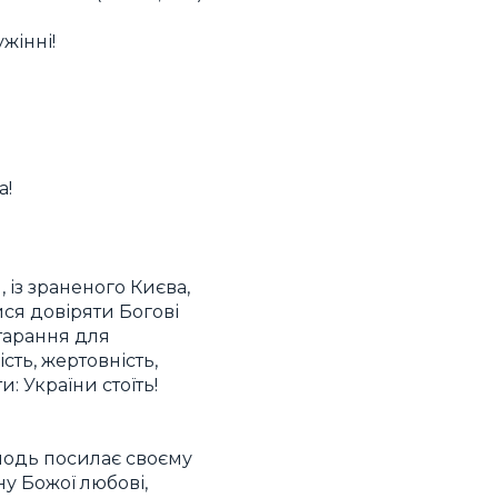
жінні!
а!
 із зраненого Києва,
лися довіряти Богові
старання для
ть, жертовність,
и: України стоїть!
сподь посилає своєму
у Божої любові,