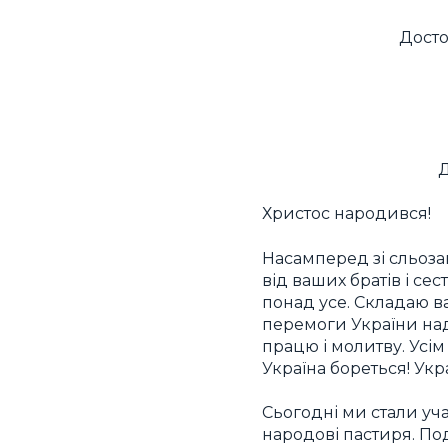
Досто
Д
Христос народився!
Насамперед зі сльозам
від ваших братів і се
понад усе. Складаю ва
перемоги України над
працю і молитву. Усім 
Україна бореться! Укр
Сьогодні ми стали уч
народові пастиря. По