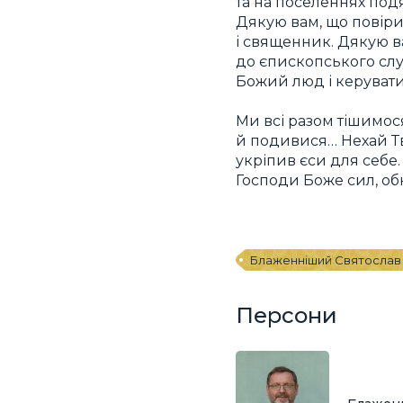
та на поселеннях под
Дякую вам, що повіри
і священник. Дякую в
до єпископського слу
Божий люд і керувати
Ми всі разом тішимос
й подивися… Нехай Тво
укріпив єси для себе.
Господи Боже сил, обно
Блаженніший Святослав
Персони