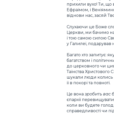
прихили вухо! Ти, що 
Ефраїмом, і Веніямин
віднови нас, засяй Тво
Слухаючи це Боже сло
Церкви, ми бачимо на 
і тою самою силою Свя
у Галилеї, подарував 
Багато хто запитує: як
багатством і політичн
до церковного чи цив
Таїнства Христового С
шукали люди колись у 
її в покорі та повноті.
Це вона
зробить вас
єпархії перевищувати
коли ви будете голодн
справедливості чи пі