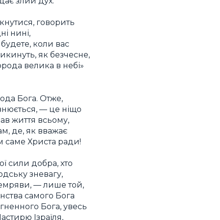
дає злий дух.
ркнутися, говорить
ні нині,
 будете, коли вас
икинуть, як безчесне,
орода велика в небі»
да Бога. Отже,
овнюється, — це ніщо
вав життя всьому,
м, де, як вважає
м саме Христа ради!
ої сили добра, хто
юдську зневагу,
темряви, — лише той,
нства самого Бога
гненного Бога, увесь
астирю Ізраїля,