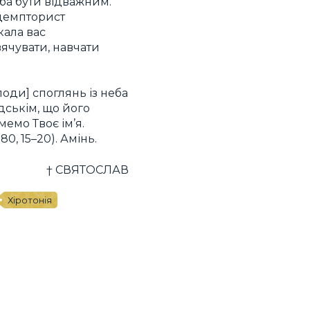
еба бути відважним.
едемпторист
кала вас
вячувати, навчати
оди] споглянь із неба
дськім, що його
мемо Твоє ім’я.
0, 15–20). Амінь.
† СВЯТОСЛАВ
Хіротонія