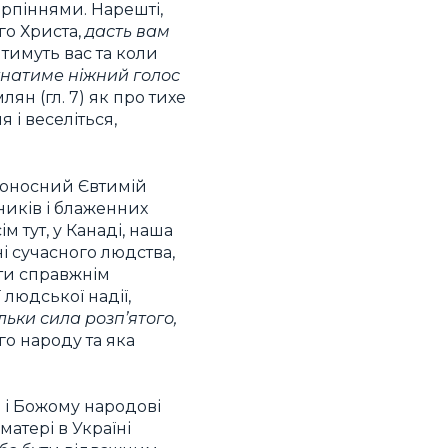
ерпіннями. Нарешті,
го Христа,
дасть вам
тимуть вас та коли
унатиме ніжний голос
ян (гл. 7) як про тихе
 і веселіться,
гоносний Євтимій
ників і блаженних
м тут, у Канаді, наша
ні сучасного людства,
ути справжнім
 людської надії,
ільки сила розп’ятого,
го народу та яка
м і Божому народові
матері в Україні