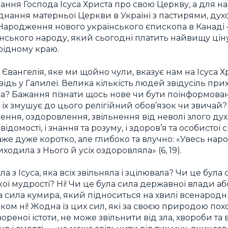
ня Господа Ісуса Христа про свою Церкву, а для нас,
днання матерньої Церкви в Україні з пастирями, ду
 Народження нового українського єпископа в Канаді 
їнського народу, який сьогодні платить найвищу ціну
 рідному краю.
Євангелія, яке ми щойно чули, вказує нам на Ісуса 
ідь у Галилеї. Велика кількість людей звідусіль при
уса? Бажання пізнати щось нове чи бути поінформова
 їх змушує до цього релігійний обов’язок чи звичай?
ення, оздоровлення, звільнення від неволі злого духа
 свідомості, і знання та розуму, і здоров’я та особистої
аже дуже коротко, але глибоко та влучно: «Увесь нар
ходила з Нього й усіх оздоровляла» (6, 19).
а з Ісуса, яка всіх звільняла і зцілювала? Чи це була
ої мудрості? Ні! Чи це була сила державної влади аб
ла сила кумира, який підноситься на хвилі всенародн
лком ні! Жодна із цих сил, які за своєю природою по
вореної істоти, не може звільнити від зла, хвороби та 