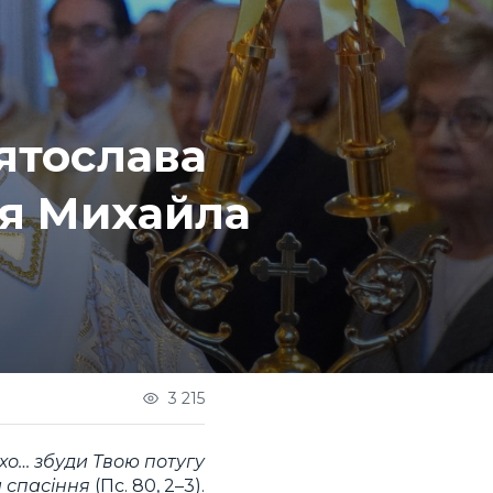
ятослава
ця Михайла
3 215
о… збуди Твою потугу
а спасіння
(Пс. 80, 2–3).