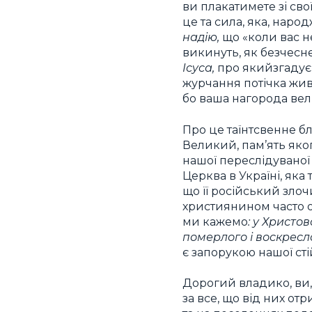
ви плакатимете зі сво
це та сила, яка, нар
надію,
що «коли вас н
викинуть, як безчесне
Ісуса,
про якийзгадує 
журчання потічка живо
бо ваша нагорода вели
Про це таїнтсвенне б
Великий, пам’ять яко
нашої переслідуваної 
Церква в Україні, яка
що її російський зло
християнином часто оз
ми кажемо
: у Христов
померлого і воскресл
є запорукою нашої сті
Дорогий владико, ви, 
за все, що від них от