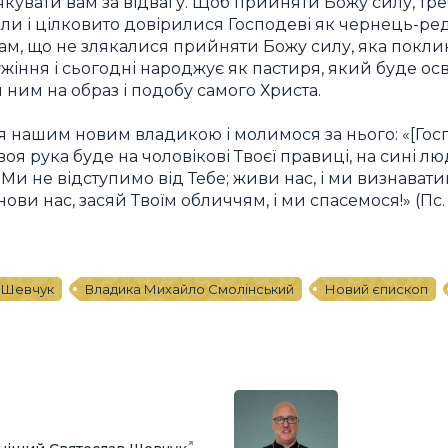
якувати вам за відвагу. Щоб прийняти Божу силу, тр
ли і цілковито довірилися Господеві як чернець-р
ам, що не злякалися прийняти Божу силу, яка покли
жіння і сьогодні народжує як пастиря, який буде ос
 ним на образ і подобу самого Христа.
я нашим новим владикою і молимося за нього: «[Госп
я рука буде на чоловікові Твоєї правиці, на сині лю
 Ми не відступимо від Тебе; живи нас, і ми визнавати
ви нас, засяй Твоїм обличчям, і ми спасемося!» (Пс. 8
 Шевчук
Владика Михайло Смолінський
Новий єпископ