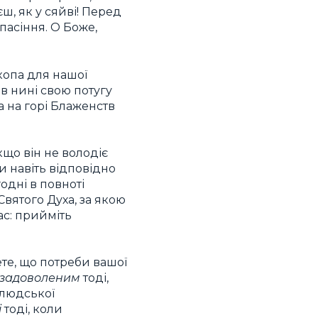
ш, як у сяйві! Перед
пасіння. О Боже,
копа для нашої
ив нині свою потугу
а на горі Блаженств
кщо він не володіє
и навіть відповідно
дні в повноті
Святого Духа, за якою
ас: прийміть
ете, що потреби вашої
 задоволеним
тоді,
 людської
і
тоді, коли