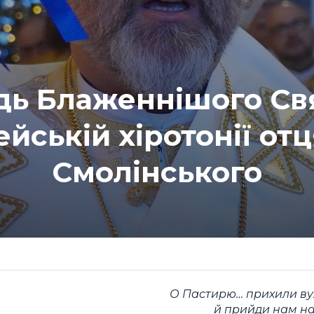
дь Блаженнішого Св
ейській хіротонії от
Смолінського
О Пастирю… прихили вух
й прийди нам н