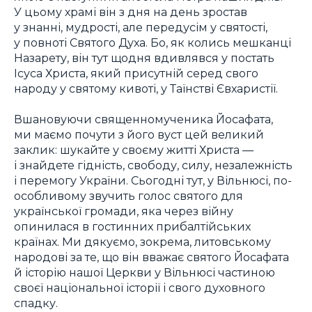
У цьому храмі він з дня на день зростав
у знанні, мудрості, але передусім у святості,
у повноті Святого Духа. Бо, як колись мешканці
Назарету, він тут щодня вдивлявся у постать
Ісуса Христа, який присутній серед свого
народу у святому кивоті, у Таїнстві Євхаристії.
Вшановуючи священномученика Йосафата,
ми маємо почути з його вуст цей великий
заклик: шукайте у своєму житті Христа —
і знайдете гідність, свободу, силу, незалежність
і перемогу України. Сьогодні тут, у Вільнюсі, по-
особливому звучить голос святого для
української громади, яка через війну
опинилася в гостинних прибалтійських
країнах. Ми дякуємо, зокрема, литовському
народові за те, що він вважає святого Йосафата
й історію нашої Церкви у Вільнюсі частиною
своєї національної історії і свого духовного
спадку.