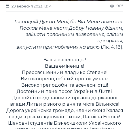
905
29 вересня 2023, 13:14
Господній Дух на Мені, бо Він Мене помазав.
Послав Мене нести Добру Новину бідним,
звіщати полоненим визволення, сліпим
прозріння,
випустити пригноблених на волю
(Лк. 4, 18).
Ваша екселенціє!
Ваша еміненціє!
Преосвященний владико Степане!
Високопреподобний протоігумене!
Високопреподобні та всечесні отці!
Достойний пане посол України в Литві!
Достойні представники органів державної
влади Литви різного рівня та міста Вільнюса!
Дорога українська громадо, члени якої з’їхалася
сюди з різних куточків Литви, Латвії та Естонії!
Шановні студентів Бізнес-школи Українського