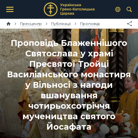
Пресцентр
Публікації
Проповіді
Проповідь Блаженнішого
Святослава у храмі
Пресвятої Тройці
Василіанського монастиря
у Вільносі з нагоди
вшанування
чотирьохсотріччя
мучеництва святого
Йосафата