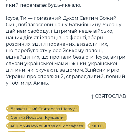
який перемагає будь-яке зло.
Ісусе, Ти — помазаний Духом Святим Божий
Син, поблагослови нашу Батьківщину-Україну,
дай нам свободу, підтримай наше військо,
наших дівчат і хлопців на фронті, збери
розсіяних, зціли поранених, визволи тих,
що перебувають у російському полоні,
віднайди тих, що пропали безвісти. Ісусе, витри
сльози української мами і жінки, української
дитини, які скучають за домом. Здійсни мрію
України про справжній, справедливий, повний
у Тобі мир. Амінь.
† СВЯТОСЛАВ
Блаженніший Святослав Шевчук
Святий Йосафат Кунцевич
400-річчя мучеництва св. Йосафата
ЧСВВ