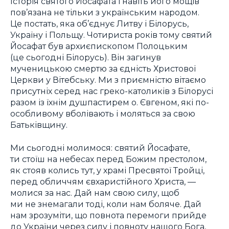
Історія святого Йосафата і навіть його мощів
пов’язана не тільки з українським народом.
Це постать, яка об’єднує Литву і Білорусь,
Україну і Польщу. Чотириста років тому святий
Йосафат був архиєпископом Полоцьким
(це сьогодні Білорусь). Він загинув
мученицькою смертю за єдність Христової
Церкви у Вітебську. Ми з приємністю вітаємо
присутніх серед нас греко-католиків з Білорусі
разом із їхнім душпастирем о. Євгеном, які по-
особливому вболівають і моляться за свою
Батьківщину.
Ми сьогодні молимося: святий Йосафате,
ти стоїш на небесах перед Божим престолом,
як стояв колись тут, у храмі Пресвятої Тройці,
перед обличчям євхаристійного Христа, —
молися за нас. Дай нам свою силу, щоб
ми не знемагали тоді, коли нам боляче. Дай
нам зрозуміти, що повнота перемоги прийде
до України через силу і повноту нашого Бога,