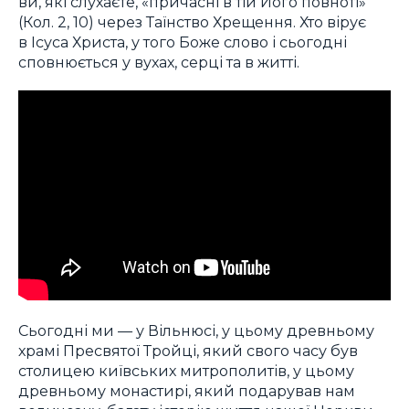
ви, які слухаєте, «причасні в тій Його повноті»
(Кол. 2, 10) через Таїнство Хрещення. Хто вірує
в Ісуса Христа, у того Боже слово і сьогодні
сповнюється у вухах, серці та в житті.
Сьогодні ми — у Вільнюсі, у цьому древньому
храмі Пресвятої Тройці, який свого часу був
столицею київських митрополитів, у цьому
древньому монастирі, який подарував нам