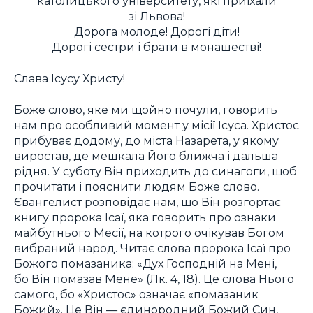
католицького університету, які приїхали
зі Львова!
Дорога молоде! Дорогі діти!
Дорогі сестри і брати в монашестві!
Слава Ісусу Христу!
Боже слово, яке ми щойно почули, говорить
нам про особливий момент у місії Ісуса. Христос
прибуває додому, до міста Назарета, у якому
виростав, де мешкала Його ближча і дальша
рідня. У суботу Він приходить до синагоги, щоб
прочитати і пояснити людям Боже слово.
Євангелист розповідає нам, що Він розгортає
книгу пророка Ісаї, яка говорить про ознаки
майбутнього Месії, на котрого очікував Богом
вибраний народ. Читає слова пророка Ісаї про
Божого помазаника: «Дух Господній на Мені,
бо Він помазав Мене» (Лк. 4, 18). Це слова Нього
самого, бо «Христос» означає «помазаник
Божий». Це Він — єдинородний Божий Син,