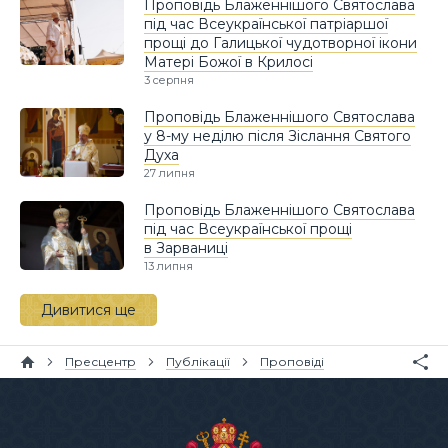
Проповідь Блаженнішого Святослава
під час Всеукраїнської патріаршої
прощі до Галицької чудотворної ікони
Матері Божої в Крилосі
3 серпня
Проповідь Блаженнішого Святослава
у 8-му неділю після Зіслання Святого
Духа
27 липня
Проповідь Блаженнішого Святослава
під час Всеукраїнської прощі
в Зарваниці
13 липня
Дивитися ще
Пресцентр
Публікації
Проповіді