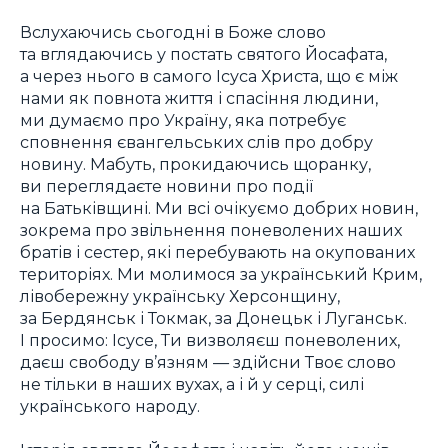
Вслухаючись сьогодні в Боже слово
та вглядаючись у постать святого Йосафата,
а через нього в самого Ісуса Христа, що є між
нами як повнота життя і спасіння людини,
ми думаємо про Україну, яка потребує
сповнення євангельських слів про добру
новину. Мабуть, прокидаючись щоранку,
ви переглядаєте новини про події
на Батьківщині. Ми всі очікуємо добрих новин,
зокрема про звільнення поневолених наших
братів і сестер, які перебувають на окупованих
територіях. Ми молимося за український Крим,
лівобережну українську Херсонщину,
за Бердянськ і Токмак, за Донецьк і Луганськ.
І просимо: Ісусе, Ти визволяєш поневолених,
даєш свободу в’язням — здійсни Твоє слово
не тільки в наших вухах, а і й у серці, силі
українського народу.