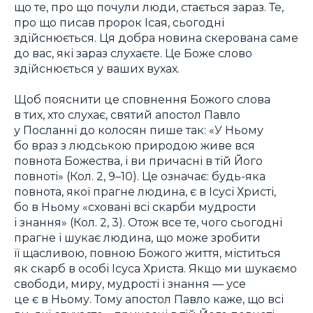
що те, про що почули люди, стається зараз. Те,
про що писав пророк Ісая, сьогодні
здійснюється. Ця добра новина скерована саме
до вас, які зараз слухаєте. Це Боже слово
здійснюється у ваших вухах.
Щоб пояснити це сповнення Божого слова
в тих, хто слухає, святий апостол Павло
у Посланні до колосян пише так: «У Ньому
бо враз з людською природою живе вся
повнота Божества, і ви причасні в тій Його
повноті» (Кол. 2, 9–10). Це означає: будь-яка
повнота, якої прагне людина, є в Ісусі Христі,
бо в Ньому «сховані всі скарби мудрости
і знання» (Кол. 2, 3). Отож все те, чого сьогодні
прагне і шукає людина, що може зробити
її щасливою, повною Божого життя, міститься
як скарб в особі Ісуса Христа. Якщо ми шукаємо
свободи, миру, мудрості і знання — усе
це є в Ньому. Тому апостол Павло каже, що всі