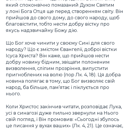
який споконвічно помазаний Духом Святим
у лоні Бога Отця ще перед створенням світу. Він
прийшов до свого дому, до свого народу, щоб
благовістити, тобто нести добру вістку про
якусь надзвичайну Божу дію.
Що Бог хоче чинити у своєму Сині для свого
народу? Що є змістом Євангелії, доброї вістки
Ісуса Христа? Він каже, що прийшов нести
добру новину бідним, звіщати полоненим
визволення, сліпим прозріння, випустити
пригноблених на волю (пор Лк. 4, 18). Ця добра
новина полягає в тому, що Бог визволяє свій
народ, ба більше, пам’ятає і піклується про
нього.
Коли Христос закінчив читати, розповідає Лука,
усі в синагозі дуже пильно звернули на Нього
свій погляд, і Він промовив: «Сьогодні збулось
це писання у вухах ваших» (Лк. 4, 21). Це означає,