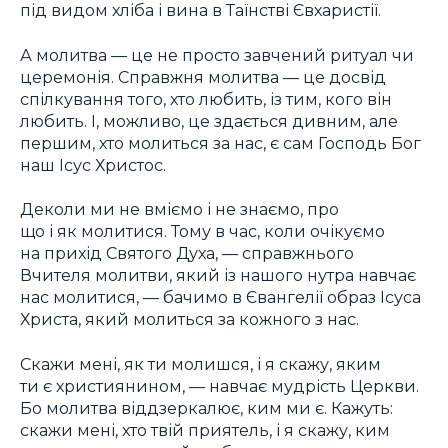
під видом хліба і вина в Таїнстві Євхаристії.
А молитва — це не просто завчений ритуал чи
церемонія. Справжня молитва — це досвід
спілкування того, хто любить, із тим, кого він
любить. І, можливо, це здається дивним, але
першим, хто молиться за нас, є сам Господь Бог
наш Ісус Христос.
Деколи ми не вміємо і не знаємо, про
що і як молитися. Тому в час, коли очікуємо
на прихід Святого Духа, — справжнього
Вчителя молитви, який із нашого нутра навчає
нас молитися, — бачимо в Євангелії образ Ісуса
Христа, який молиться за кожного з нас.
Скажи мені, як ти молишся, і я скажу, яким
ти є християнином, — навчає мудрість Церкви.
Бо молитва віддзеркалює, ким ми є. Кажуть:
скажи мені, хто твій приятель, і я скажу, ким