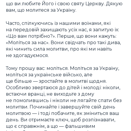
що ви любите Його і свою святу Церкву. Дякую
вам, що молитеся за Україну.
Часто, спілкуючись із нашими воїнами, які
на передовій захищають усіх нас, я запитую їх:
«Що вам потрібно?». Перше, що вони кажуть:
«Моліться за нас». Вони свідчать про такі дива,
які чинить сила молитви, про які ми навіть
не здогадуємося.
Тому прошу вас: моліться. Моліться за Україну,
моліться за українське військо, але
ще більше — зростайте в молитві щодня.
Особливо звертаюся до дітей і молоді: ніколи,
встаючи вранці, не виходьте з дому
не помолившись і ніколи не лягайте спати без
молитви. Починайте і завершуйте свій день
молитвою — і тоді побачите, як зміниться ваш
день. Ви отримаєте ключ, щоб розпізнавати,
що є справжнім, а що — фальшивим