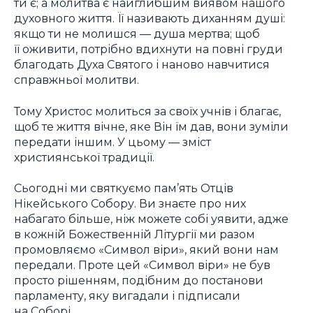
ти є; а молитва є найглибшим виявом нашого
духовного життя. Її називають диханням душі:
якщо ти не молишся — душа мертва; щоб
її оживити, потрібно вдихнути на повні груди
благодать Духа Святого і наново навчитися
справжньої молитви.
Тому Христос молиться за своїх учнів і благає,
щоб те життя вічне, яке Він їм дав, вони зуміли
передати іншим. У цьому — зміст
християнської традиції.
Сьогодні ми святкуємо пам’ять Отців
Нікейського Собору. Ви знаєте про них
набагато більше, ніж можете собі уявити, адже
в кожній Божественній Літургії ми разом
промовляємо «Символ віри», який вони нам
передали. Проте цей «Символ віри» не був
просто рішенням, подібним до постанови
парламенту, яку вигадали і підписали
на Соборі.