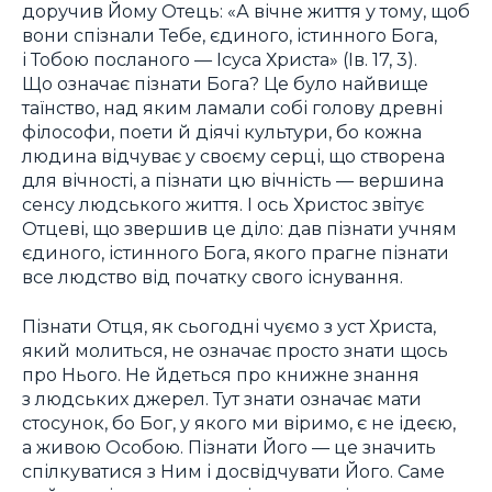
доручив Йому Отець: «А вічне життя у тому, щоб
вони спізнали Тебе, єдиного, істинного Бога,
і Тобою посланого — Ісуса Христа» (Ів. 17, 3).
Що означає пізнати Бога? Це було найвище
таїнство, над яким ламали собі голову древні
філософи, поети й діячі культури, бо кожна
людина відчуває у своєму серці, що створена
для вічності, а пізнати цю вічність — вершина
сенсу людського життя. І ось Христос звітує
Отцеві, що звершив це діло: дав пізнати учням
єдиного, істинного Бога, якого прагне пізнати
все людство від початку свого існування.
Пізнати Отця, як сьогодні чуємо з уст Христа,
який молиться, не означає просто знати щось
про Нього. Не йдеться про книжне знання
з людських джерел. Тут знати означає мати
стосунок, бо Бог, у якого ми віримо, є не ідеєю,
а живою Особою. Пізнати Його — це значить
спілкуватися з Ним і досвідчувати Його. Саме