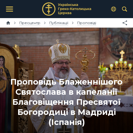
Пресцентр
Публікації
Проповіді
Проповідь Блаженнішого
Святослава в капеланії
Благовіщення Пресвятої
Богородиці в Мадриді
(Іспанія)