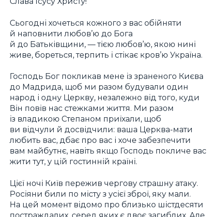
Слава Ісусу Христу!
Сьогодні хочеться кожного з вас обійняти
й наповнити любов’ю до Бога
й до Батьківщини, — тією любов’ю, якою нині
живе, бореться, терпить і стікає кров’ю Україна.
Господь Бог покликав мене із зраненого Києва
до Мадрида, щоб ми разом будували один
народ і одну Церкву, незалежно від того, куди
Він повів нас стежками життя. Ми разом
із владикою Степаном приїхали, щоб
ви відчули й досвідчили: ваша Церква-мати
любить вас, дбає про вас і хоче забезпечити
вам майбутнє, навіть якщо Господь покличе вас
жити тут, у цій гостинній країні.
Цієї ночі Київ пережив чергову страшну атаку.
Росіяни били по місту з усієї зброї, яку мали.
На цей момент відомо про близько шістдесяти
постраждалих, серед яких є двоє загиблих. Але