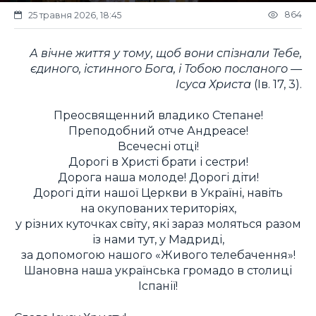
864
25 травня 2026, 18:45
А вічне життя у тому, щоб вони спізнали Тебе,
єдиного, істинного Бога, і Тобою посланого —
Ісуса Христа
(Ів. 17, 3).
Преосвященний владико Степане!
Преподобний отче Андреасе!
Всечесні отці!
Дорогі в Христі брати і сестри!
Дорога наша молоде! Дорогі діти!
Дорогі діти нашої Церкви в Україні, навіть
на окупованих територіях,
у різних куточках світу, які зараз моляться разом
із нами тут, у Мадриді,
за допомогою нашого «Живого телебачення»!
Шановна наша українська громадо в столиці
Іспанії!