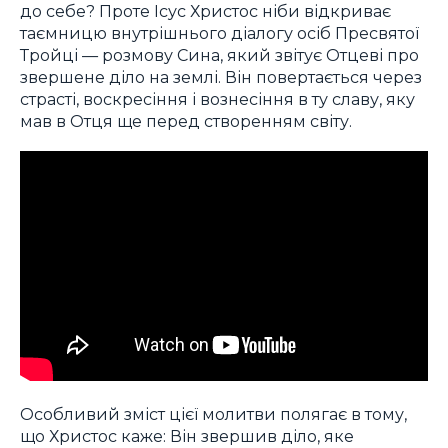
до себе? Проте Ісус Христос ніби відкриває
таємницю внутрішнього діалогу осіб Пресвятої
Тройці — розмову Сина, який звітує Отцеві про
звершене діло на землі. Він повертається через
страсті, воскресіння і вознесіння в ту славу, яку
мав в Отця ще перед створенням світу.
Особливий зміст цієї молитви полягає в тому,
що Христос каже: Він звершив діло, яке