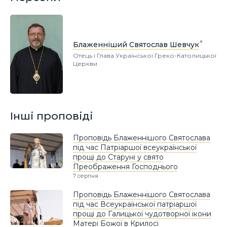
Блаженніший Святослав Шевчук
Отець і Глава Української Греко-Католицької
Церкви
Інші проповіді
Проповідь Блаженнішого Святослава
під час Патріаршої всеукраїнської
прощі до Старуні у свято
Преображення Господнього
7 серпня
Проповідь Блаженнішого Святослава
під час Всеукраїнської патріаршої
прощі до Галицької чудотворної ікони
Матері Божої в Крилосі