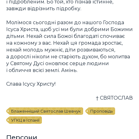
і підробленим. Бо той, хто пізнав істинне,
завжди відрізнить підробку.
Молімося сьогодні разом до нашого Господа
Ісуса Христа, щоб усі ми були добрими Божими
дітьми. Нехай сила Божої благодаті спочиває
на кожному з вас. Нехай ця громада зростає,
нехай молодь мужніє, діти розвиваються,
а дорослі ніколи не старіють духом, бо молитва
у Святому Дусі оновлює серце людини
і обличчя всієї землі. Амінь.
Слава Ісусу Христу!
† СВЯТОСЛАВ
Блаженніший Святослав Шевчук
Проповідь
УГКЦ в Іспанії
Персони