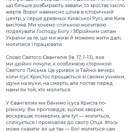
що більше розбирають завали, то зростає число
жертв. Ворог навмисно цілив в історичний
центр, у серце древньої Київської Русі, але Київ
вистояв. Ми хочемо спільною молитвою
подякувати Господу Богу і Збройним силам
України за те, що ми живі й можемо жити далі,
молитися і працювати.
Слово Святого Євангелія (
Ів. 17, 1–13
), яке
ми щойно почули, є особливою сторінкою
Святого Письма. Це уривок із Тайної вечері,
коли Ісус Христос прощається зі своїми учнями,
ідучи на муки, на смерть, але постає перед
нами як той, хто молиться.
У Євангеліях ми бачимо Ісуса Христа по-
різному: Він проповідує, зцілює хворих,
воскрешає померлих, але тут — молиться,
спілкується і промовляє до свого Отця. Хтось
може сказати: як це так — Бог молиться сам