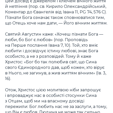
цей досвід є джерелом і ключем вічного життя
й нетління (пор. св. Кирило Олександрійський,
Коментар до Євангелія від Івана 11, PG 74, 576 C).
Пізнати Бога означає також сповнюватися тим,
що Отець хоче нам дати, — Його вічним життям.
Святий Августин каже: «Хочеш пізнати Бога —
люби, бо Бог є любов» (пор. Проповідь
на Перше послання Івана 7, 10). Той, хто вміє
любити і досвідчує істину любові, знає Бога
особисто, а не з розповідей. Тому й каже
Христос: «Бог бо так полюбив світ, що Сина
свого Єдинородного дав, щоб кожен, хто вірує
в Нього, не загинув, а жив життям вічним» (Ів. 3,
16).
Отож, Христос цією молитвою ніби запрошує
і впроваджує нас в особисті стосунки Сина
з Отцем, щоб ми на власному досвіді
пережили: Бог любить нас не за заслуги, а тому,
що Він є любов. Людина не може так сильно