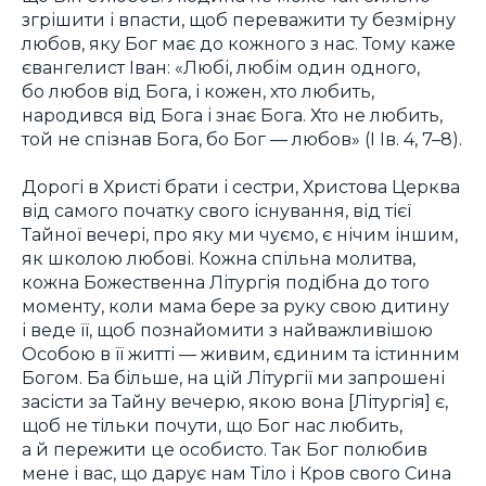
згрішити і впасти, щоб переважити ту безмірну
любов, яку Бог має до кожного з нас. Тому каже
євангелист Іван: «Любі, любім один одного,
бо любов від Бога, і кожен, хто любить,
народився від Бога і знає Бога. Хто не любить,
той не спізнав Бога, бо Бог — любов» (I Ів. 4, 7–8).
Дорогі в Христі брати і сестри, Христова Церква
від самого початку свого існування, від тієї
Тайної вечері, про яку ми чуємо, є нічим іншим,
як школою любові. Кожна спільна молитва,
кожна Божественна Літургія подібна до того
моменту, коли мама бере за руку свою дитину
і веде її, щоб познайомити з найважливішою
Особою в її житті — живим, єдиним та істинним
Богом. Ба більше, на цій Літургії ми запрошені
засісти за Тайну вечерю, якою вона [Літургія] є,
щоб не тільки почути, що Бог нас любить,
а й пережити це особисто. Так Бог полюбив
мене і вас, що дарує нам Тіло і Кров свого Сина