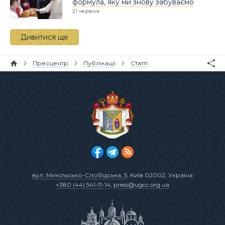
формула, яку ми знову забуваємо
21 червня
Дивитися ще
Пресцентр
Публікації
Статті
вул. Микільсько-Слобідська, 5
, Київ 02002, Україна
+380 (44) 541-11-14
,
press@ugcc.org.ua