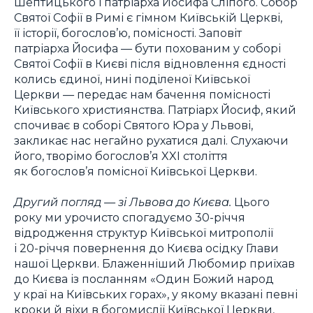
Шептицького і патріарха Йосифа Сліпого. Собор
Святої Софії в Римі є гімном Київській Церкві,
її історії, богослов’ю, помісності. Заповіт
патріарха Йосифа — бути похованим у соборі
Святої Софії в Києві після відновлення єдності
колись єдиної, нині поділеної Київської
Церкви — передає нам бачення помісності
Київського християнства. Патріарх Йосиф, який
спочиває в соборі Святого Юра у Львові,
закликає нас негайно рухатися далі. Слухаючи
його, творімо богослов’я XXI століття
як богослов’я помісної Київської Церкви.
Другий погляд — зі Львова до Києва.
Цього
року ми урочисто спогадуємо 30-річчя
відродження структур Київської митрополії
і 20-річчя повернення до Києва осідку Глави
нашої Церкви. Блаженніший Любомир приїхав
до Києва із посланням «Один Божий народ
у краї на Київських горах», у якому вказані певні
кроки й віхи в богомислії Київської Церкви,