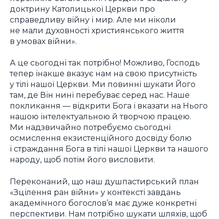
доктрину Католицької Церкви про
справедливу війну і мир. Але ми ніколи
не мали духовності християнського життя
в умовах війни».
А це сьогодні так потрібно! Можливо, Господь
тепер інакше вказує нам на свою присутність
у тілі нашої Церкви. Ми повинні шукати Його
там, де Він нині перебуває серед нас. Наше
покликання — відкрити Бога і вказати на Нього
нашою інтелектуальною й творчою працею.
Ми надзвичайно потребуємо сьогодні
осмислення екзистенційного досвіду болю
і страждання Бога в тілі нашої Церкви та нашого
народу, щоб потім його висловити.
Переконаний, що наш душпастирський план
«Зцілення ран війни» у контексті завдань
академічного богослов’я має дуже конкретні
перспективи. Нам потрібно шукати шляхів, щоб