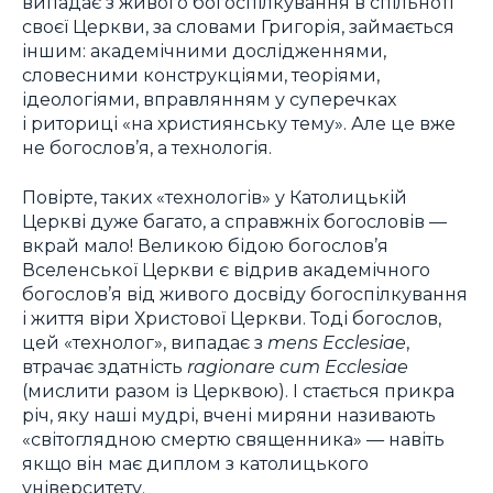
випадає з живого богоспілкування в спільноті
своєї Церкви, за словами Григорія, займається
іншим: академічними дослідженнями,
словесними конструкціями, теоріями,
ідеологіями, вправлянням у суперечках
і риториці «на християнську тему». Але це вже
не богослов’я, а технологія.
Повірте, таких «технологів» у Католицькій
Церкві дуже багато, а справжніх богословів —
вкрай мало! Великою бідою богослов’я
Вселенської Церкви є відрив академічного
богослов’я від живого досвіду богоспілкування
і життя віри Христової Церкви. Тоді богослов,
цей «технолог», випадає з
mens Ecclesiae
,
втрачає здатність
ragionare cum Ecclesiae
(мислити разом із Церквою). І стається прикра
річ, яку наші мудрі, вчені миряни називають
«світоглядною смертю священника» — навіть
якщо він має диплом з католицького
університету.