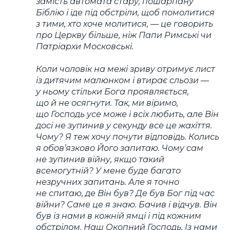
замість автомата стару, пошарпану
Біблію і їде під обстріли, щоб помолитися
з тими, хто хоче молитися, — це говорить
про Церкву більше, ніж Папи Римські чи
Патріархи Московські.
Коли чоловік на межі зриву отримує лист
із дитячим малюнком і втирає сльози —
у ньому стільки Бога проявляється,
що й не осягнути. Так, ми віримо,
що Господь усе може і всіх любить, але Він
досі не зупинив у секунду все це жахіття.
Чому? Я теж хочу почути відповідь. Колись
я обов’язково Його запитаю. Чому сам
не зупинив війну, якщо такий
всемогутній? У мене буде багато
незручних запитань. Але я точно
не спитаю, де Він був? Де був Бог під час
війни? Саме це я знаю. Бачив і відчув. Він
був із нами в кожній ямці і під кожним
обстрілом. Наш Окопний Господь. Із нами