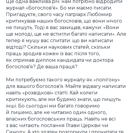
Ще одна важлива річ: нам потрібно відродити
журнал «Богослов’я». Бо ми маємо писати.
Пригадуєте, свого часу патріарх Любомир
критикував наших богословів, що вони нічого
не пишуть. Тоді я вас захищав, кажучи: «Вони
ще молоді, ще не встигли багато написати». Але
тепер я мушу вас спитати: що ви написали
відтоді? Скільки наукових статей, скільки
праць зродив кожен із вас після того,
як отримав диплом кандидата чи доктора
богослов’я? Де ваша праця?
Ми потребуємо такого журналу як «полігону»
для вашого богослов’я. Майте відвагу написати
навіть «розвідкові» статті. Хай колеги
критикують, але ми будемо знати, що пишуть
інші. Бо сьогодні ми багато говоримо
й пишемо, але не читаємо один одного,
власних богословських праць. Навіть не всі
з вас читають послання Глави Церкви чи
Синоду. А хто здатен розгорнути і прочитати те,