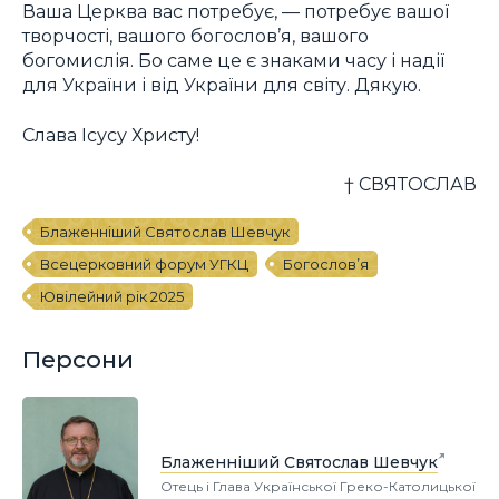
Ваша Церква вас потребує, — потребує вашої
творчості, вашого богослов’я, вашого
богомислія. Бо саме це є знаками часу і надії
для України і від України для світу. Дякую.
Слава Ісусу Христу!
† СВЯТОСЛАВ
Блаженніший Святослав Шевчук
Всецерковний форум УГКЦ
Богослов’я
Ювілейний рік 2025
Персони
Блаженніший Святослав Шевчук
Отець і Глава Української Греко-Католицької