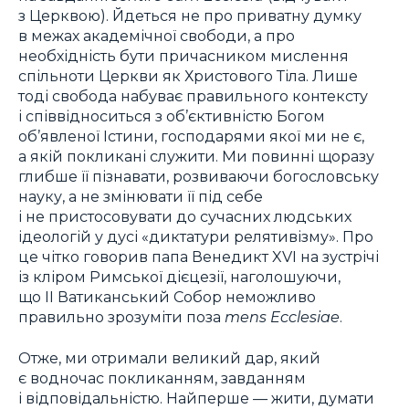
з Церквою). Йдеться не про приватну думку
в межах академічної свободи, а про
необхідність бути причасником мислення
спільноти Церкви як Христового Тіла. Лише
тоді свобода набуває правильного контексту
і співвідноситься з об’єктивністю Богом
об’явленої Істини, господарями якої ми не є,
а якій покликані служити. Ми повинні щоразу
глибше її пізнавати, розвиваючи богословську
науку, а не змінювати її під себе
і не пристосовувати до сучасних людських
ідеологій у дусі «диктатури релятивізму». Про
це чітко говорив папа Венедикт XVI на зустрічі
із кліром Римської дієцезії, наголошуючи,
що II Ватиканський Собор неможливо
правильно зрозуміти поза
mens Ecclesiae
.
Отже, ми отримали великий дар, який
є водночас покликанням, завданням
і відповідальністю. Найперше — жити, думати