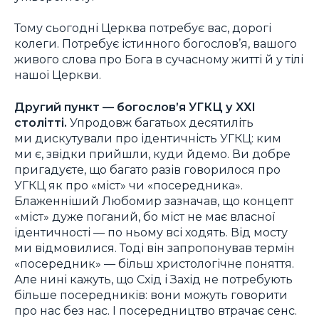
Тому сьогодні Церква потребує вас, дорогі
колеги. Потребує істинного богослов’я, вашого
живого слова про Бога в сучасному житті й у тілі
нашої Церкви.
Другий пункт — богослов’я УГКЦ у XXI
столітті.
Упродовж багатьох десятиліть
ми дискутували про ідентичність УГКЦ: ким
ми є, звідки прийшли, куди йдемо. Ви добре
пригадуєте, що багато разів говорилося про
УГКЦ як про «міст» чи «посередника».
Блаженніший Любомир зазначав, що концепт
«міст» дуже поганий, бо міст не має власної
ідентичності — по ньому всі ходять. Від мосту
ми відмовилися. Тоді він запропонував термін
«посередник» — більш христологічне поняття.
Але нині кажуть, що Схід і Захід не потребують
більше посередників: вони можуть говорити
про нас без нас. І посередництво втрачає сенс.