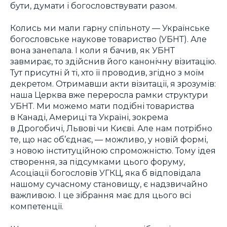
бути, думати і богословствувати разом.
Колись ми мали гарну спільноту — Українське
богословське наукове товариство (УБНТ). Але
вона занепала. І коли я бачив, як УБНТ
завмирає, то здійснив його канонічну візитацію.
Тут присутні й ті, хто її проводив, згідно з моїм
декретом. Отримавши акти візитації, я зрозумів:
наша Церква вже переросла рамки структури
УБНТ. Ми можемо мати подібні товариства
в Канаді, Америці та Україні, зокрема
в Дрогобичі, Львові чи Києві. Але нам потрібно
те, що нас об’єднає, — можливо, у новій формі,
з новою інституційною спроможністю. Тому ідея
створення, за підсумками цього форуму,
Асоціації богословів УГКЦ, яка б відповідала
нашому сучасному становищу, є надзвичайно
важливою. І це зібрання має для цього всі
компетенції.