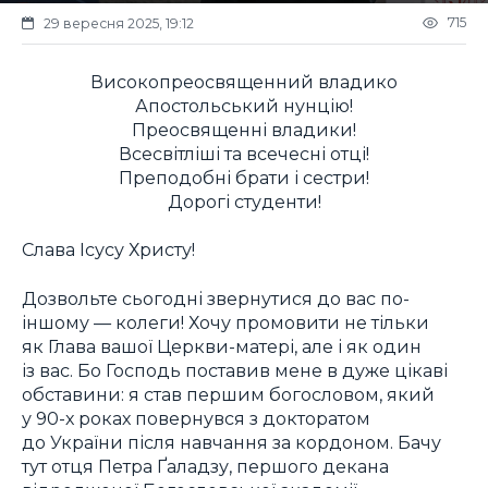
715
29 вересня 2025, 19:12
Високопреосвященний владико
Апостольський нунцію!
Преосвященні владики!
Всесвітліші та всечесні отці!
Преподобні брати і сестри!
Дорогі студенти!
Слава Ісусу Христу!
Дозвольте сьогодні звернутися до вас по-
іншому — колеги! Хочу промовити не тільки
як Глава вашої Церкви-матері, але і як один
із вас. Бо Господь поставив мене в дуже цікаві
обставини: я став першим богословом, який
у 90-х роках повернувся з докторатом
до України після навчання за кордоном. Бачу
тут отця Петра Ґаладзу, першого декана