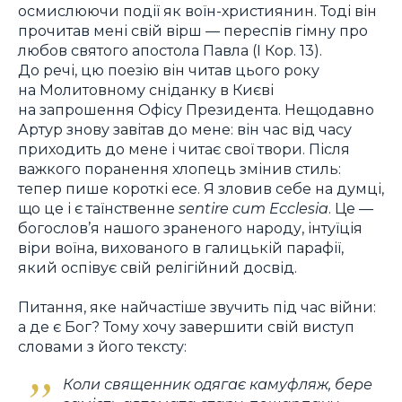
осмислюючи події як воїн-християнин. Тоді він
прочитав мені свій вірш — переспів гімну про
любов святого апостола Павла (І Кор. 13).
До речі, цю поезію він читав цього року
на Молитовному сніданку в Києві
на запрошення Офісу Президента. Нещодавно
Артур знову завітав до мене: він час від часу
приходить до мене і читає свої твори. Після
важкого поранення хлопець змінив стиль:
тепер пише короткі есе. Я зловив себе на думці,
що це і є таїнственне
sentire cum Ecclesia
. Це —
богослов’я нашого зраненого народу, інтуїція
віри воїна, вихованого в галицькій парафії,
який оспівує свій релігійний досвід.
Питання, яке найчастіше звучить під час війни:
а де є Бог? Тому хочу завершити свій виступ
словами з його тексту:
Коли священник одягає камуфляж, бере