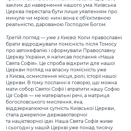
заклик до навернення нашого ума. Київська
Церква перестала бути лише уявленням про
минуле чи мрією: нині вона є об’єктивною
реальністю, дарованою Господом Богом.
Третій погляд — уже з Києва.
Коли православні
брати відроджували помісність після Томосу
про автокефалію і сформували Православну
Церкву України, я написав послання «Наша
Свята Софія». Це спроба відкрити для нашої
Церкви погляд на власну помісність уже
з Києва, осмислення місця, ролі, історії нашої
Церкви. В тому посланні я говорю, що можна
мати собор Святої Софії і втратити нашу Софію.
Ця Софія — не матеріальні речі, а матриця
богословського мислення, яка,
віддзеркалюючи сутність Київської Церкви,
стала джерелом державотворчої
та націєтворчої ідеї. Наша Свята Софія живе
і сьогодні у нашій Церкві уже понад тисячу