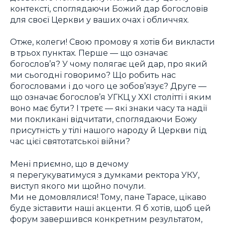
контексті, споглядаючи Божий дар богословів
для своєї Церкви у ваших очах і обличчях.
Отже, колеги! Свою промову я хотів би викласти
в трьох пунктах. Перше — що означає
богослов’я? У чому полягає цей дар, про який
ми сьогодні говоримо? Що робить нас
богословами і до чого це зобов’язує? Друге —
що означає богослов’я УГКЦ у XXI столітті і яким
воно має бути? І третє — які знаки часу та надії
ми покликані відчитати, споглядаючи Божу
присутність у тілі нашого народу й Церкви під
час цієї святотатської війни?
Мені приємно, що в дечому
я перегукуватимуся з думками ректора УКУ,
виступ якого ми щойно почули.
Ми не домовлялися! Тому, пане Тарасе, цікаво
буде зіставити наші акценти. Я б хотів, щоб цей
форум завершився конкретним результатом,