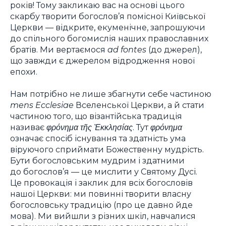
років! Тому закликаю вас на основі цього
скарбу творити богослов’я помісної Київської
Церкви — відкрите, екуменічне, запрошуючи
до спільного богомислія наших православних
братів. Ми вертаємося
ad fontes
(до джерел),
що завжди є джерелом відродження нової
епохи.
Нам потрібно не лише збагнути себе частиною
mens Ecclesiae
Вселенської Церкви, а й стати
частиною того, що візантійська традиція
називає
φρόνημα τῆς Ὲκκλησίας
. Тут
φρόνημα
означає спосіб існування та здатність ума
віруючого сприймати Божественну мудрість.
Бути богословським мудрим і здатними
до богослов’я — це мислити у Святому Дусі.
Це провокація і заклик для всіх богословів
нашої Церкви: ми повинні творити власну
богословську традицію (про це давно йде
мова). Ми вийшли з різних шкіл, навчалися