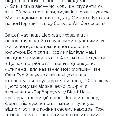
відродженої Богословської академії.
А більшість із вас — мої колишні студенти, які
за ці 30 років посивіли, змужніли, розвинулися.
Ми є свідками великого дару Святого Духа для
нашої Церкви — дару богослов’я і богословів!
За цей час наша Церква виховала цілі
покоління людей із науковими ступенями. Усі
ми, колеги, є плодом певної церковної
культури. Бо після виходу з підпілля наші
владики не мали нічого. А коли їх запитували:
«Що вам потрібно?» — вони відповідали:
«Стипендії для навчання моїх хлопців». Пан
Олег Турій влучно сказав: «Це є наша
інтелектуальна культура, якій понад 200 років».
Цього року ми відзначаємо 250-річчя
заснування «Барбареуму» у Відні. Це —
культура інвестицій нашої Церкви в освіту,
формацію духовенства і мирян, культура
відкритості та служіння своєму народові. Тож
дозвольте мені звернутися до вас у цьому