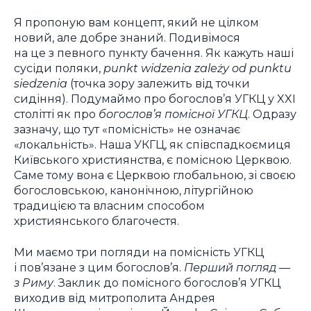
Я пропоную вам концепт, який не цілком
новий, але добре знаний. Подивімося
на це з певного пункту бачення. Як кажуть наші
сусіди поляки,
рunkt widzenia zależy od punktu
siedzenia
(точка зору залежить від точки
сидіння). Подумаймо про богослов’я УГКЦ у XXI
столітті як про
богослов’я помісної УГКЦ
. Одразу
зазначу, що тут «помісність» не означає
«локальність». Наша УКГЦ, як співспадкоємиця
Київського християнства, є помісною Церквою.
Саме тому вона є Церквою глобальною, зі своєю
богословською, канонічною, літургійною
традицією та власним способом
християнського благочестя.
Ми маємо три погляди на помісність УГКЦ
і пов’язане з цим богослов’я.
Перший погляд —
з Риму
. Заклик до помісного богослов’я УГКЦ
виходив від митрополита Андрея