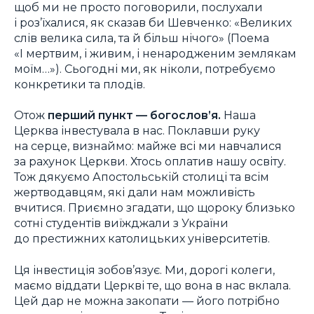
щоб ми не просто поговорили, послухали
і роз’їхалися, як сказав би Шевченко: «Великих
слів велика сила, та й більш нічого» (Поема
«І мертвим, і живим, і ненародженим землякам
моїм…»). Сьогодні ми, як ніколи, потребуємо
конкретики та плодів.
Отож
перший пункт — богослов’я.
Наша
Церква інвестувала в нас. Поклавши руку
на серце, визнаймо: майже всі ми навчалися
за рахунок Церкви. Хтось оплатив нашу освіту.
Тож дякуємо Апостольській столиці та всім
жертводавцям, які дали нам можливість
вчитися. Приємно згадати, що щороку близько
сотні студентів виїжджали з України
до престижних католицьких університетів.
Ця інвестиція зобов’язує. Ми, дорогі колеги,
маємо віддати Церкві те, що вона в нас вклала.
Цей дар не можна закопати — його потрібно