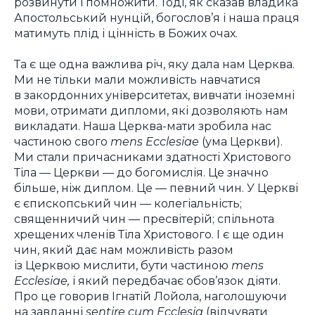
розвинути і помножити. Тоді, як сказав владика
Апостольський нунцій, богослов’я і наша праця
матимуть плід і цінність в Божих очах.
Та є ще одна важлива річ, яку дала нам Церква.
Ми не тільки мали можливість навчатися
в закордонних університетах, вивчати іноземні
мови, отримати дипломи, які дозволяють нам
викладати. Наша Церква-мати зробила нас
частиною свого
mens Ecclesiae
(ума Церкви).
Ми стали причасниками здатності Христового
Тіла — Церкви — до богомислія. Це значно
більше, ніж диплом. Це — певний чин. У Церкві
є єпископський чин — колегіальність;
священничий чин — пресвітерій; спільнота
хрещених членів Тіла Христового. І є ще один
чин, який дає нам можливість разом
із Церквою мислити, бути частиною
mens
Ecclesiae,
і який передбачає обов’язок діяти.
Про це говорив Ігнатій Лойола, наголошуючи
на завданні
sentire cum Ecclesia
(відчувати