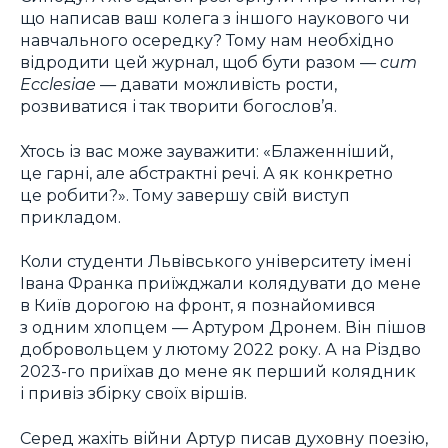
що написав ваш колега з іншого наукового чи
навчального осередку? Тому нам необхідно
відродити цей журнал, щоб бути разом —
cum
Ecclesiae
— давати можливість рости,
розвиватися і так творити богослов’я.
Хтось із вас може зауважити: «Блаженніший,
це гарні, але абстрактні речі. А як конкретно
це робити?». Тому завершу свій виступ
прикладом.
Коли студенти Львівського університету імені
Івана Франка приїжджали колядувати до мене
в Київ дорогою на фронт, я познайомився
з одним хлопцем — Артуром Дронем. Він пішов
добровольцем у лютому 2022 року. А на Різдво
2023-го приїхав до мене як перший колядник
і привіз збірку своїх віршів.
Серед жахіть війни Артур писав духовну поезію,