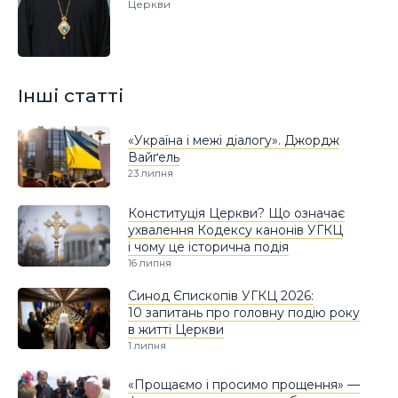
Церкви
Інші статті
«Україна і межі діалогу». Джордж
Вайґель
23 липня
Конституція Церкви? Що означає
ухвалення Кодексу канонів УГКЦ
і чому це історична подія
16 липня
Синод Єпископів УГКЦ 2026:
10 запитань про головну подію року
в житті Церкви
1 липня
«Прощаємо і просимо прощення» —