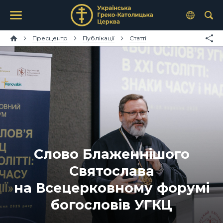
Пресцентр
Публікації
Статті
Слово Блаженнішого
Святослава
на Всецерковному форумі
богословів УГКЦ