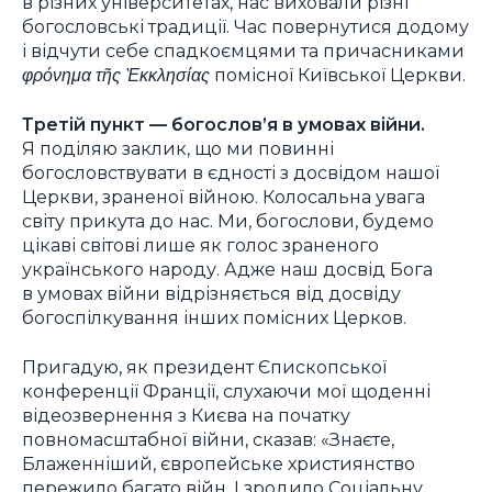
в різних університетах, нас виховали різні
богословські традиції. Час повернутися додому
і відчути себе спадкоємцями та причасниками
φρόνημα τῆς Ὲκκλησίας
помісної Київської Церкви.
Третій пункт — богослов’я в умовах війни.
Я поділяю заклик, що ми повинні
богословствувати в єдності з досвідом нашої
Церкви, зраненої війною. Колосальна увага
світу прикута до нас. Ми, богослови, будемо
цікаві світові лише як голос зраненого
українського народу. Адже наш досвід Бога
в умовах війни відрізняється від досвіду
богоспілкування інших помісних Церков.
Пригадую, як президент Єпископської
конференції Франції, слухаючи мої щоденні
відеозвернення з Києва на початку
повномасштабної війни, сказав: «Знаєте,
Блаженніший, європейське християнство
пережило багато війн. І зродило Соціальну