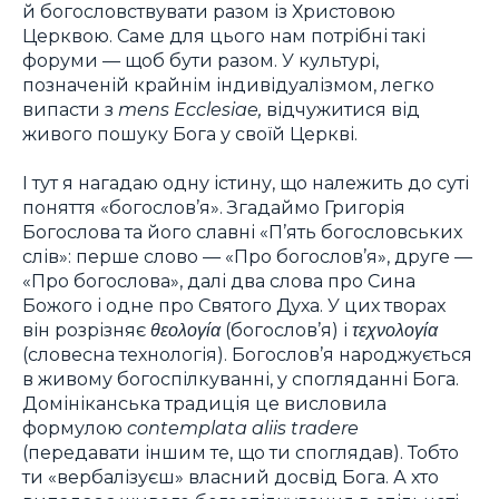
й богословствувати разом із Христовою
Церквою. Саме для цього нам потрібні такі
форуми — щоб бути разом. У культурі,
позначеній крайнім індивідуалізмом, легко
випасти з
mens Ecclesiae,
відчужитися від
живого пошуку Бога у своїй Церкві.
І тут я нагадаю одну істину, що належить до суті
поняття «богослов’я». Згадаймо Григорія
Богослова та його славні «П’ять богословських
слів»: перше слово — «Про богослов’я», друге —
«Про богослова», далі два слова про Сина
Божого і одне про Святого Духа. У цих творах
він розрізняє
θεολογία
(богослов’я) і
τεχνολογία
(словесна технологія). Богослов’я народжується
в живому богоспілкуванні, у спогляданні Бога.
Домініканська традиція це висловила
формулою
contemplata aliis tradere
(передавати іншим те, що ти споглядав). Тобто
ти «вербалізуєш» власний досвід Бога. А хто