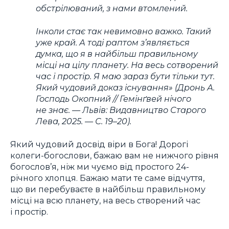
обстрілюваний, з нами втомлений.
Інколи стає так невимовно важко. Такий
уже край. А тоді раптом з’являється
думка, що я в найбільш правильному
місці на цілу планету. На весь сотворений
час і простір. Я маю зараз бути тільки тут.
Який чудовий доказ існування»
(Дронь А.
Господь Окопний // Гемінґвей нічого
не знає. — Львів: Видавництво Старого
Лева, 2025. — С. 19–20).
Який чудовий досвід віри в Бога! Дорогі
колеги-богослови, бажаю вам не нижчого рівня
богослов’я, ніж ми чуємо від простого 24-
річного хлопця. Бажаю мати те саме відчуття,
що ви перебуваєте в найбільш правильному
місці на всю планету, на весь створений час
і простір.