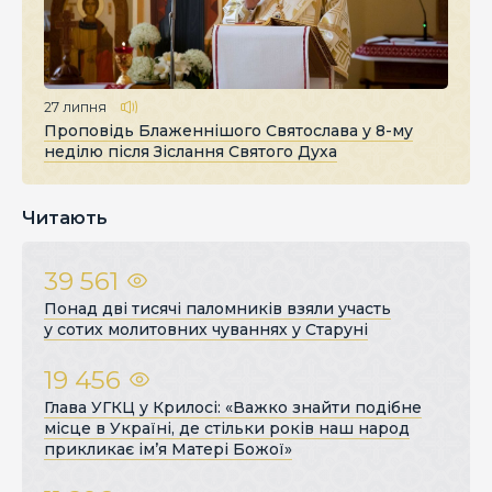
27 липня
Проповідь Блаженнішого Святослава у 8-му
неділю після Зіслання Святого Духа
Читають
39 561
Понад дві тисячі паломників взяли участь
у сотих молитовних чуваннях у Старуні
19 456
Глава УГКЦ у Крилосі: «Важко знайти подібне
місце в Україні, де стільки років наш народ
прикликає ім’я Матері Божої»