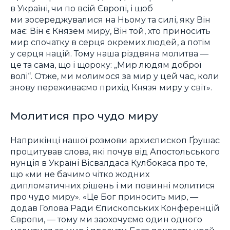
в Україні, чи по всій Європі, і щоб
ми зосереджувалися на Ньому та силі, яку Він
має: Він є Князем миру, Він той, хто приносить
мир спочатку в серця окремих людей, а потім
у серця націй. Тому наша різдвяна молитва —
це та сама, що і щороку: „Мир людям доброї
волі“. Отже, ми молимося за мир у цей час, коли
знову переживаємо прихід Князя миру у світ».
Молитися про чудо миру
Наприкінці нашої розмови архиєпископ Ґрушас
процитував слова, які почув від Апостольського
нунція в Україні Вісвалдаса Кулбокаса про те,
що «ми не бачимо чітко жодних
дипломатичних рішень і ми повинні молитися
про чудо миру». «Це Бог приносить мир, —
додав Голова Ради Єпископських Конференцій
Європи, — тому ми заохочуємо один одного