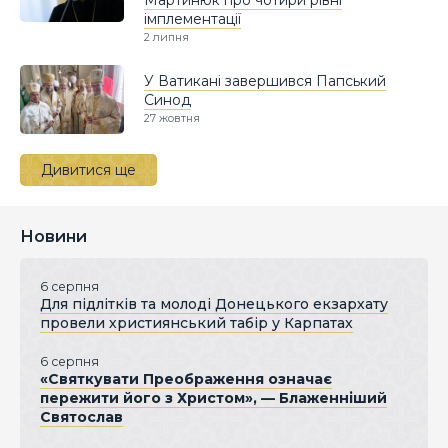
імплементації
2 липня
У Ватикані завершився Папський
Синод
27 жовтня
Дивитися ще
Новини
6 серпня
Для підлітків та молоді Донецького екзархату
провели християнський табір у Карпатах
6 серпня
«Святкувати Преображення означає
пережити його з Христом», — Блаженніший
Святослав