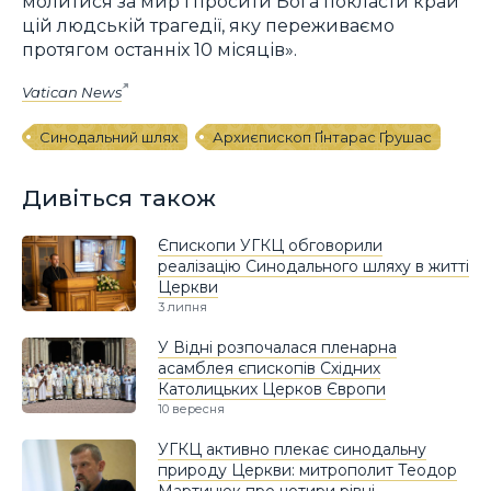
молитися за мир і просити Бога покласти край
цій людській трагедії, яку переживаємо
протягом останніх 10 місяців».
Vatican News
Синодальний шлях
Архиєпископ Ґінтарас Ґрушас
Дивіться також
Єпископи УГКЦ обговорили
реалізацію Синодального шляху в житті
Церкви
3 липня
У Відні розпочалася пленарна
асамблея єпископів Східних
Католицьких Церков Європи
10 вересня
УГКЦ активно плекає синодальну
природу Церкви: митрополит Теодор
Мартинюк про чотири рівні