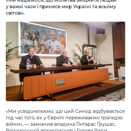
у важкі часи і принесе мир Україні та всьому
світові».
«Ми усвідомлюємо, що цей Синод відбувається
під час того, як у Європі переживаємо трагедію
війни», — зазначив владика Ґінтарас Ґрушас,
Вільнюський архиєпископ і Голова Ради