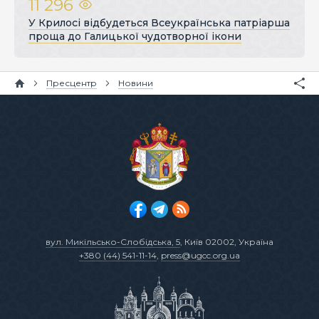
11 296
У Крилосі відбудеться Всеукраїнська патріарша
проща до Галицької чудотворної ікони
Пресцентр
Новини
вул. Микільсько-Слобідська, 5
, Київ 02002, Україна
+380 (44) 541-11-14
,
press@ugcc.org.ua