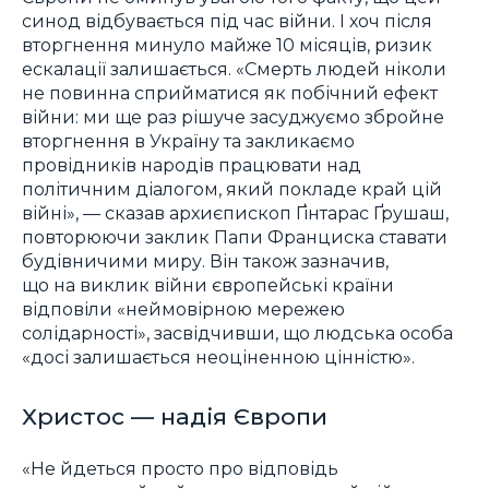
синод відбувається під час війни. І хоч після
вторгнення минуло майже 10 місяців, ризик
ескалації залишається. «Смерть людей ніколи
не повинна сприйматися як побічний ефект
війни: ми ще раз рішуче засуджуємо збройне
вторгнення в Україну та закликаємо
провідників народів працювати над
політичним діалогом, який покладе край цій
війні», — сказав архиєпископ Ґінтарас Ґрушаш,
повторюючи заклик Папи Франциска ставати
будівничими миру. Він також зазначив,
що на виклик війни європейські країни
відповіли «неймовірною мережею
солідарності», засвідчивши, що людська особа
«досі залишається неоціненною цінністю».
Христос — надія Європи
«Не йдеться просто про відповідь