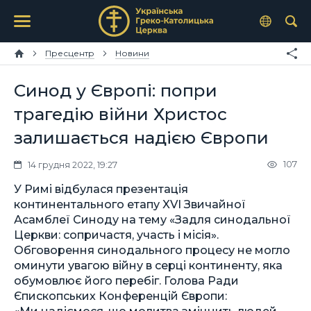
Пресцентр
Новини
Синод у Європі: попри
трагедію війни Христос
залишається надією Європи
107
14 грудня 2022, 19:27
У Римі відбулася презентація
континентального етапу XVI Звичайної
Асамблеї Синоду на тему «Задля синодальної
Церкви: сопричастя, участь і місія».
Обговорення синодального процесу не могло
оминути увагою війну в серці континенту, яка
обумовлює його перебіг. Голова Ради
Єпископських Конференцій Європи:
«Ми надіємося, що молитва зміцнить людей