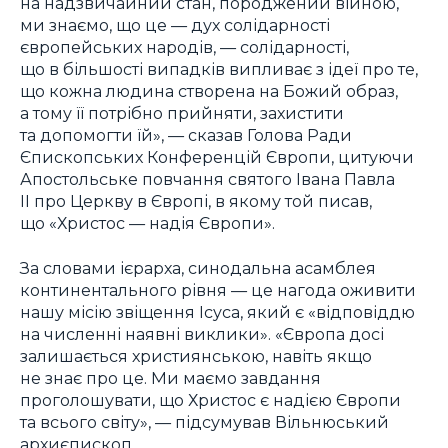
на надзвичайний стан, породжений війною,
ми знаємо, що це — дух солідарності
європейських народів, — солідарності,
що в більшості випадків випливає з ідеї про те,
що кожна людина створена на Божий образ,
а тому її потрібно прийняти, захистити
та допомогти їй», — сказав Голова Ради
Єпископських Конференцій Європи, цитуючи
Апостольське повчання святого Івана Павла
ІІ про Церкву в Європі, в якому той писав,
що «Христос — надія Європи».
За словами ієрарха, синодальна асамблея
континентального рівня — це нагода оживити
нашу місію звіщення Ісуса, який є «відповіддю
на численні наявні виклики». «Європа досі
залишається християнською, навіть якщо
не знає про це. Ми маємо завдання
проголошувати, що Христос є надією Європи
та всього світу», — підсумував Вільнюський
архиєпископ.