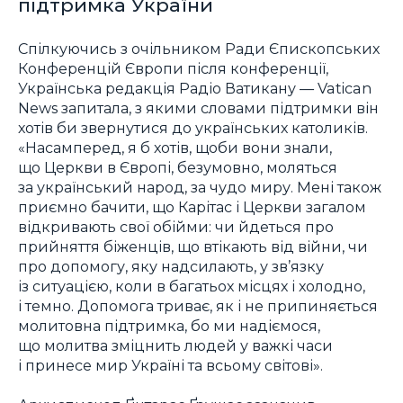
підтримка України
Спілкуючись з очільником Ради Єпископських
Конференцій Європи після конференції,
Українська редакція Радіо Ватикану — Vatican
News запитала, з якими словами підтримки він
хотів би звернутися до українських католиків.
«Насамперед, я б хотів, щоби вони знали,
що Церкви в Європі, безумовно, моляться
за український народ, за чудо миру. Мені також
приємно бачити, що Карітас і Церкви загалом
відкривають свої обійми: чи йдеться про
прийняття біженців, що втікають від війни, чи
про допомогу, яку надсилають, у зв’язку
із ситуацією, коли в багатьох місцях і холодно,
і темно. Допомога триває, як і не припиняється
молитовна підтримка, бо ми надіємося,
що молитва зміцнить людей у важкі часи
і принесе мир Україні та всьому світові».