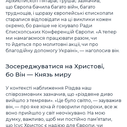
Архиєпископ Ґінтарас Ґрушас зазначив,
що Європа бачила багато війн, багато
труднощів, і щоразу європейські єпископати
старалися відповідати на ці виклики кожен
окремо, бо раніше не існувало Ради
Єпископських Конференцій Європи. «А тепер
ми намагаємося працювати разом, чи
то йдеться про молитовні акції, чи про
благодійну допомогу Україні», — наголосив він.
Зосереджуватися на Христові,
бо Він — Князь миру
У контексті наближення Різдва наш
співрозмовник зазначив, що «різдвяне диво
вийшло з темряви». «Це було світло, — зауважив
він, — про яке хоча й говорили пророки, все ж
воно прийшло у світ неочікувано. На мою
думку, важливо, щоб ми постійно пам’ятали,
що Ісус Христос є надією для Європи, чи