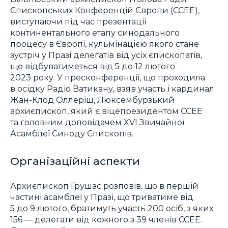
Єпископських Конференцій Європи (CCEE),
виступаючи під час презентації
континентального етапу синодального
процесу в Європі, кульмінацією якого стане
зустріч у Празі делегатів від усіх єпископатів,
що відбуватиметься від 5 до 12 лютого
2023 року. У пресконференції, що проходила
в осідку Радіо Ватикану, взяв участь і кардинал
Жан-Клод Оллеріш, Люксембурзький
архиєпископ, який є віцепрезидентом CCEE
та головним доповідачем XVI Звичайної
Асамблеї Синоду Єпископів.
Організаційні аспекти
Архиєпископ Ґрушас розповів, що в першій
частині асамблеї у Празі, що триватиме від
5 до 9 лютого, братимуть участь 200 осіб, з яких
156 — делегати від кожного з 39 членів CCEE.