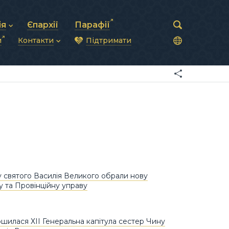
ія
Єпархії
Парафії
и
Контакти
Підтримати
астирська рада
нод
нсово-господарська діяльність
Загальна інформація
ди
ки та комунікації
Глава УГКЦ
ністративні питання
Синоди Єпископів
підрозділи
Трибунал
Патріарша курія
Єпархії та екзархати
 святого Василія Великого обрали нову
у та Провінційну управу
ршилася ХІІ Генеральна капітула сестер Чину