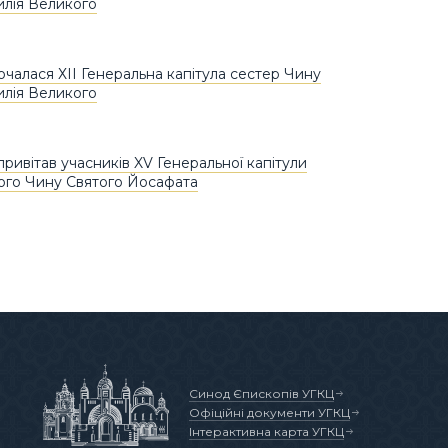
илія Великого
почалася ХІІ Генеральна капітула сестер Чину
илія Великого
ривітав учасників XV Генеральної капітули
ого Чину Святого Йосафата
Синод Єпископів УГКЦ
Офіційні документи УГКЦ
Інтерактивна карта УГКЦ