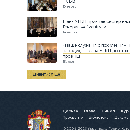
ЧСВВ
10 вересня
Глава УГКЦ привітав сестер вас
Генеральної капітули
14 липня
«Наше служіння є похиленням 
народу», — Глава УГКЦ до отців
провінції
15 жовтня
Дивитися ще
Церква
Глава
Синод
Кур
Пресцентр
Бібліотека
Докуме
© 2004–2026 Українська Греко-Като