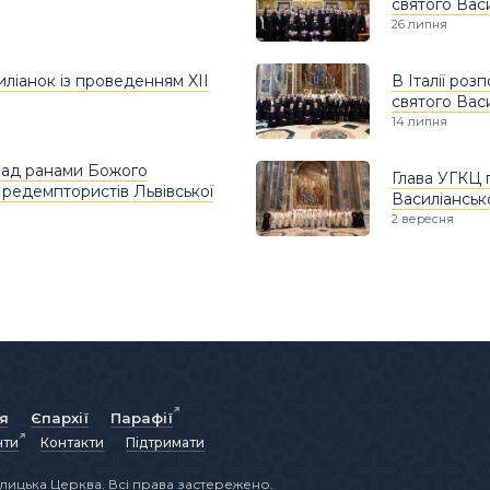
святого Вас
26 липня
иліанок із проведенням XIІ
В Італії роз
святого Вас
14 липня
над ранами Божого
Глава УГКЦ п
 редемптористів Львівської
Василіанськ
2 вересня
ія
Єпархії
Парафії
нти
Контакти
Підтримати
лицька Церква. Всі права застережено.