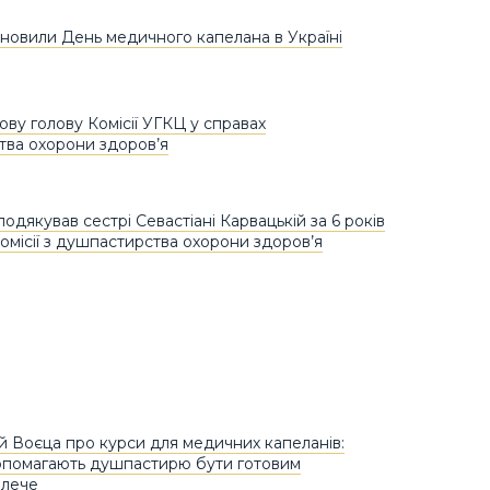
новили День медичного капелана в Україні
ову голову Комісії УГКЦ у справах
ва охорони здоров’я
одякував сестрі Севастіані Карвацькій за 6 років
Комісії з душпастирства охорони здоров’я
ій Воєца про курси для медичних капеланів:
опомагають душпастирю бути готовим
плече