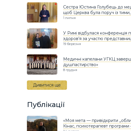
Сестра Юстина Голубець до мед
щоб Церква була поруч із тими,
1 липня
У Римі відбулася конференція п
здоров’я за участю представни
19 березня
Медичні капелани УГКЦ заверш
душпастирство»
8 грудня
Дивитися ще
Публікації
«Моя мета — привідкрити „обли
Кінас, психотерапевт програми 