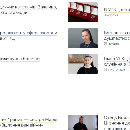
ичних капеланів: Важливо,
В УГКЦ вста
 хто страждає
9 червня
ро рівність у сфері охорони
Іменовано н
ці УГКЦ
душпастирст
31 грудня
или курс «Клінічне
Глава УГКЦ п
служіння в 
22 листопада
Отець Вітал
ччя“ рани», — сестра Марія
Ці знання д
«Зцілення ран війни»
підставити 