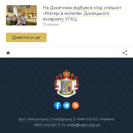
На Донеччині відбувся з’їзд спільнот
«Матері в молитві» Донецького
екзархату УГКЦ
13 серпня
Дивитися ще
вул. Микільсько-Слобідська, 5
, Київ 02002, Україна
+380 (44) 541-11-14
,
press@ugcc.org.ua