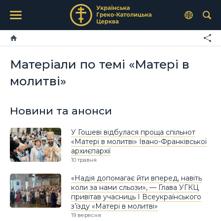
Матеріали по темі «Матері в
молитві»
Новини та анонси
У Гошеві відбулася проща спільнот
«Матері в молитві» Івано-Франківської
архиєпархії
10 травня
«Надія допомагає йти вперед, навіть
коли за нами сльози», — Глава УГКЦ
привітав учасниць І Всеукраїнського
з’їзду «Матері в молитві»
19 вересня