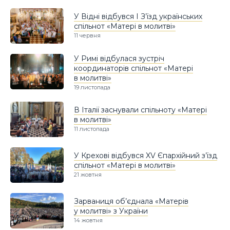
У Відні відбувся І З’їзд українських
спільнот «Матері в молитві»
11 червня
У Римі відбулася зустріч
координаторів спільнот «Матері
в молитві»
19 листопада
В Італії заснували спільноту «Матері
в молитві»
11 листопада
У Крехові відбувся XV Єпархійний з’їзд
спільнот «Матері в молитві»
21 жовтня
Зарваниця об’єднала «Матерів
у молитві» з України
14 жовтня