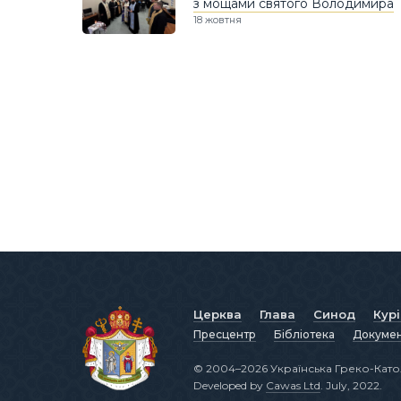
з мощами святого Володимира
18 жовтня
Церква
Глава
Синод
Кур
Пресцентр
Бібліотека
Докуме
© 2004–2026 Українська Греко-Като
Developed by
Cawas Ltd
. July, 2022.