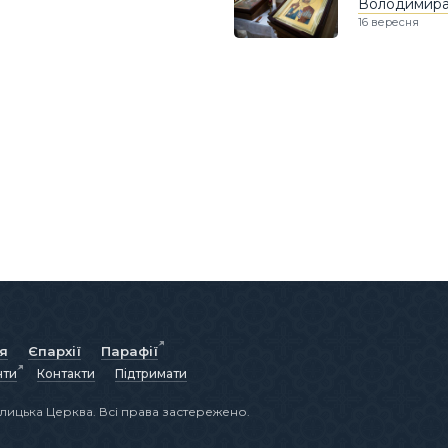
Володимира 
16 вересня
ія
Єпархії
Парафії
нти
Контакти
Підтримати
лицька Церква. Всі права застережено.