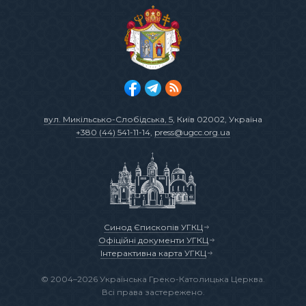
вул. Микільсько-Слобідська, 5
, Київ 02002, Україна
+380 (44) 541-11-14
,
press@ugcc.org.ua
Синод Єпископів УГКЦ
Офіційні документи УГКЦ
Інтерактивна карта УГКЦ
© 2004–2026 Українська Греко-Католицька Церква.
Всі права застережено.