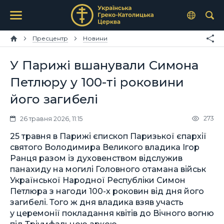
Пресцентр
Новини
У Парижі вшанували Симона
Петлюру у 100-ті роковини
його загибелі
273
26 травня 2026, 11:15
25 травня в Парижі єпископ Паризької єпархії
святого Володимира Великого владика Ігор
Ранця разом із духовенством відслужив
панахиду на могилі Головного отамана військ
Української Народної Республіки Симон
Петлюра з нагоди 100-х роковин від дня його
загибелі. Того ж дня владика взяв участь
у церемонії покладання квітів до Вічного вогню
під Тріумфальною аркою.