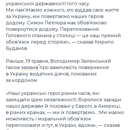
української державності того часу.
Ми пам’ятаємо кожного, хто віддав своє життя
за Україну, ми повертаємо наших героїв
додому. Симон Петлюра має обов’язково
повернутися додому. Перепоховання
Головного отамана у столиці — це наш прямий
обов’язок перед історією», — сказав Кирило
Буданов.
Раніше, 19 травня, Володимир Зеленський
також
заявив
про важливість повернення
в Україну видатних діячів, похованих
за кордоном.
«Наші українські герої різних часів, які
захищали ідею незалежності, боролися заради
нашої держави й поховані у Європі, в Америці,
в різних країнах, — ми їх повертаємо… Ми маємо
можливість і моральний обовʼязок
перепоховати їх тут, в Україні, вдома», — сказав