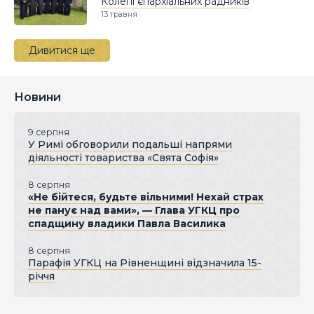
Колегії єпархіальних радників
13 травня
Дивитися ще
Новини
9 серпня
У Римі обговорили подальші напрями
діяльності товариства «Свята Софія»
8 серпня
«Не бійтеся, будьте вільними! Нехай страх
не панує над вами», — Глава УГКЦ про
спадщину владики Павла Василика
8 серпня
Парафія УГКЦ на Рівненщині відзначила 15-
річчя