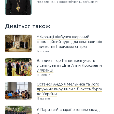
Нідерланди, Люксембурґ, Швейцарія)
Дивіться також
У Франції відбувся щорічний
формаційний курс для семінаристів
і дияконів Паризької єпархії
1 серпня
Владика Ігор Ранця взяв участь
у святкуванні Днів Анни Ярославни
у Франції
16 червня
Останки Андрія Мельника та його
дружини вирушили з Люксембургу
до України
19 травня
У Паризькій єпархії оновили склад