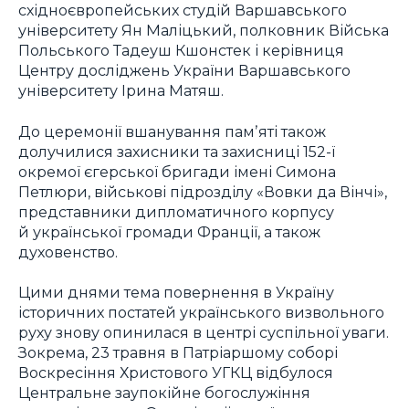
східноєвропейських студій Варшавського
університету Ян Маліцький, полковник Війська
Польського Тадеуш Кшонстек і керівниця
Центру досліджень України Варшавського
університету Ірина Матяш.
До церемонії вшанування памʼяті також
долучилися захисники та захисниці 152-ї
окремої єгерської бригади імені Симона
Петлюри, військові підрозділу «Вовки да Вінчі»,
представники дипломатичного корпусу
й української громади Франції, а також
духовенство.
Цими днями тема повернення в Україну
історичних постатей українського визвольного
руху знову опинилася в центрі суспільної уваги.
Зокрема, 23 травня в Патріаршому соборі
Воскресіння Христового УГКЦ відбулося
Центральне заупокійне богослужіння