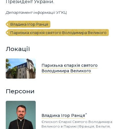
Президент України.
Департамент інформації УГКЦ
Владика Ігор Ранця
Паризька єпархія святого Володимира Великого
Локації
Паризька єпархія святого
Володимира Великого
Персони
Владика Ігор Ранця
Єпископ Єпархії Святого Володимира
Великого в Парижі (Франція, Бельгія,