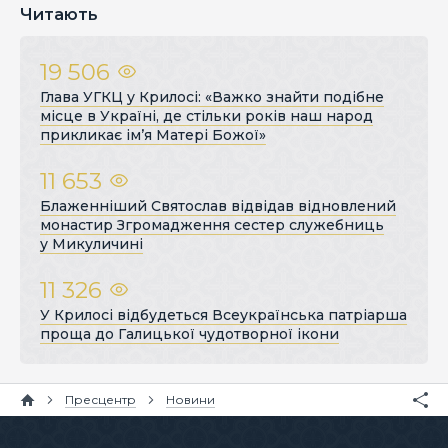
Читають
19 506
Глава УГКЦ у Крилосі: «Важко знайти подібне
місце в Україні, де стільки років наш народ
прикликає ім’я Матері Божої»
11 653
Блаженніший Святослав відвідав відновлений
монастир Згромадження сестер служебниць
у Микуличині
11 326
У Крилосі відбудеться Всеукраїнська патріарша
проща до Галицької чудотворної ікони
Пресцентр
Новини