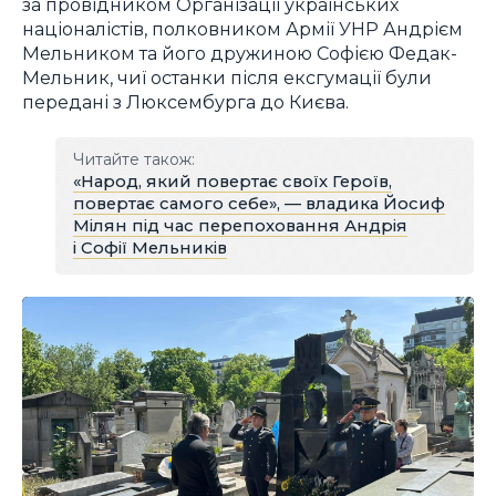
за провідником Організаціі українських
націоналістів, полковником Армії УНР Андрієм
Мельником та його дружиною Софією Федак-
Мельник, чиї останки після ексгумації були
передані з Люксембурга до Києва.
Читайте також:
«Народ, який повертає своїх Героїв,
повертає самого себе», — владика Йосиф
Мілян під час перепоховання Андрія
і Софії Мельників