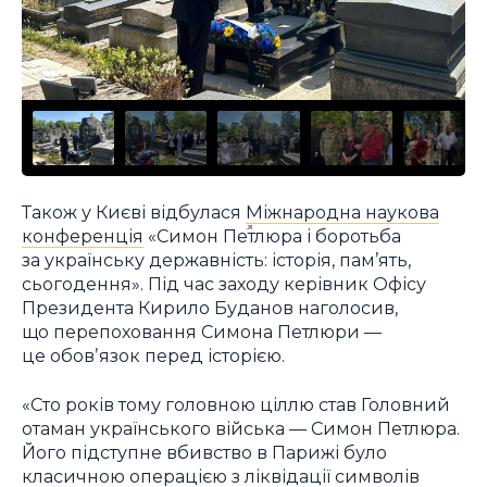
Також у Києві відбулася
Міжнародна наукова
конференція
«Симон Петлюра і боротьба
за українську державність: історія, пам’ять,
сьогодення». Під час заходу керівник Офісу
Президента Кирило Буданов наголосив,
що перепоховання Симона Петлюри —
це обовʼязок перед історією.
«Сто років тому головною ціллю став Головний
отаман українського війська — Симон Петлюра.
Його підступне вбивство в Парижі було
класичною операцією з ліквідації символів