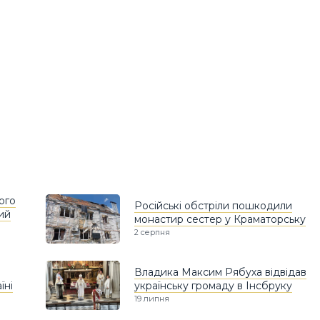
ого
Російські обстріли пошкодили
ий
монастир сестер у Краматорську
2 серпня
Владика Максим Рябуха відвідав
їні
українську громаду в Інсбруку
19 липня