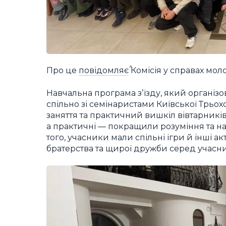
Про це
повідомляє
Комісія у справах мол
Навчальна програма зʼїзду, який організо
спільно зі семінаристами Київської Трьох
заняття та практичний вишкіл вівтарників: 
а практичні — покращили розуміння та н
того, учасники мали спільні ігри й інші а
братерства та щирої дружби серед учасник