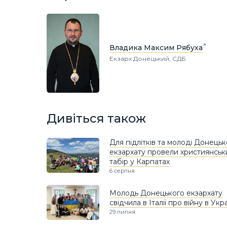
Владика Максим Рябуха
Екзарх Донецький, СДБ
Дивіться також
Для підлітків та молоді Донецьк
екзархату провели християнськ
табір у Карпатах
6 серпня
Молодь Донецького екзархату
свідчила в Італії про війну в Укра
29 липня