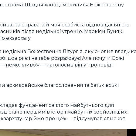
 програма. Щодня хлопці молилися Божественну
иватна справа, а й моя особиста відповідальність
сників після недільної утрені о. Маркіян Буняк,
о екзархату.
 недільна Божественна Літургія, яку очолив владик
і довіряє і на тебе розраховує! Але почути Божі
— неможливо!» — наголосив він у проповіді
ли архиєрейське благословення та батьківські
 закладає фундамент світлого майбутнього для
їзд стане першим в історії майбутніх серйозніших
кзархату. Мріймо про це!» — підсумував єпископ.