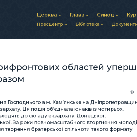
Церква
Глава
Синод
Кур
Пресцентр
Бібліотека
Документ
Про УГКЦ
Блаженніший Святослав
Синод Єпископів
Душп
Історія УГКЦ
Біографія
Архиєрейський Си
Фіна
Новини
Святе Письмо
Структура УГКЦ
Фотографії
Митрополичі Сино
Зв’яз
Анонси
Богослужіння
Майбутнє УГКЦ
Щоденні відеозвернення
Єпископи
Адмі
Публікації
Молитви
Інші 
Історії
Подкасти
прифронтових областей уперш
Фото та відео
Архів новин (2013–2022)
 разом
ня Господнього в м. Камʼянське на Дніпропетровщин
кзархату. Ця подія об’єднала юнаків із чотирьох,
входять до складу екзархату: Донецької,
ізької. За роки повномасштабного вторгнення молоді
я творення братерської спільноти такого формату.