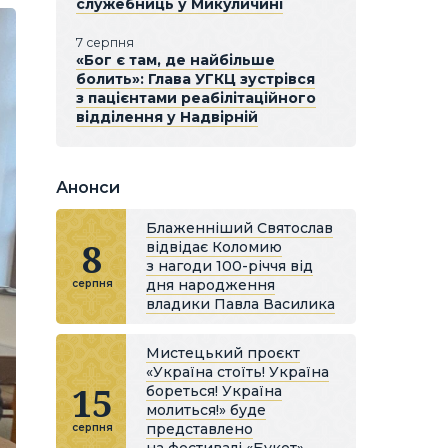
служебниць у Микуличині
7 серпня
«Бог є там, де найбільше
болить»: Глава УГКЦ зустрівся
з пацієнтами реабілітаційного
відділення у Надвірній
Анонси
Блаженніший Святослав
8
відвідає Коломию
з нагоди 100-річчя від
дня народження
серпня
владики Павла Василика
Мистецький проєкт
«Україна стоїть! Україна
15
бореться! Україна
молиться!» буде
представлено
серпня