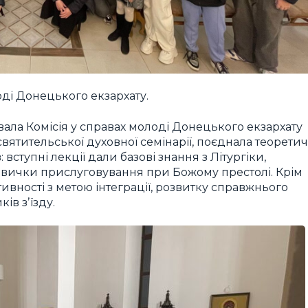
оді Донецького екзархату.
вала Комісія у справах молоді Донецького екзархату
святительської духовної семінарії, поєднала теоретич
вступні лекції дали базові знання з Літургіки,
авички прислуговування при Божому престолі. Крім
ктивності з метою інтеграції, розвитку справжнього
ів зʼїзду.