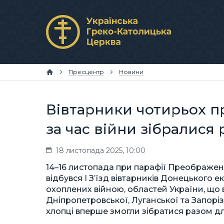
Пресцентр
Новини
Вівтарники чотирьох 
за час війни зібралися
18 листопада 2025, 10:00
14–16 листопада при парафії Преображен
відбувся І Зʼїзд вівтарників Донецького е
охоплених війною, областей України, що 
Дніпропетровської, Луганської та Запор
хлопці вперше змогли зібратися разом дл