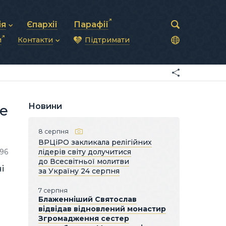
ія
Єпархії
Парафії
и
Контакти
Підтримати
астирська рада
нод
нсово-господарська діяльність
Загальна інформація
ди
ки та комунікації
Глава УГКЦ
ністративні питання
Синоди Єпископів
підрозділи
Трибунал
Патріарша курія
Новини
е
Єпархії та екзархати
8 серпня
ВРЦіРО закликала релігійних
96
лідерів світу долучитися
до Всесвітньої молитви
і
за Україну 24 серпня
7 серпня
Блаженніший Святослав
відвідав відновлений монастир
Згромадження сестер