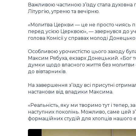
Важливою частиною з’їзду стала духовна
Літургію, утреню та вечірню.
«Молитва Церкви — це не просто чиясь пр
перед усією Церквою», — звернувся до уча
голова Комісії у справах молоді Донецьког
Особливою урочистістю цього заходу була
Максим Рябуха, екзарх Донецький. «Бог тоб
думки щодо власного життя без молитви 
до вівтарників.
На завершення зʼїзду всі присутні отрима
настанови від владики Максима.
«Реальність, яку ми творимо тут і тепер,
наступних поколінь. Можливо, саме цей зʼ
формаційних студій для хлопців нашого е