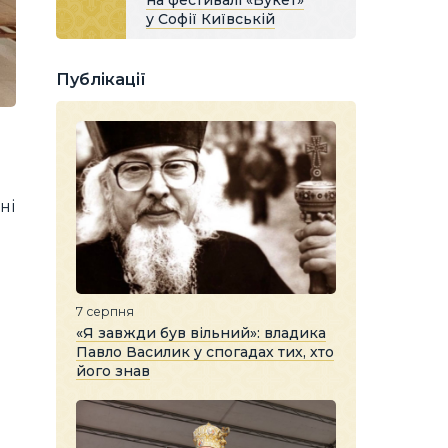
на фестивалі «Букет»
у Софії Київській
Публікації
ні
7 серпня
«Я завжди був вільний»: владика
Павло Василик у спогадах тих, хто
його знав