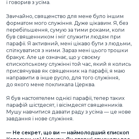
і говорив з усіма.
Звичайно, священство для мене було іншим
форматом мого служіння. Дуже цікавим. Я, без
перебільшення, сумую за тими роками, коли
був священником і міг служити людям при
парафії. Я активний, мені цікаво бути з людьми,
спілкуватися з ними. Зараз мені цього трошки
бракує. Але це означає, що у своєму
єпископському служінні той час, який я колись
присвячував як священник на парафії, я маю
направити в інше русло, для того служіння,
до якого мене покликала Церква.
Я був настоятелем однієї парафії, тепер таких
парафій шістдесят, і вісімдесят священників.
Мушу навчитися давати раду з усіма — це нове
завдання і нове служіння.
—
Не секрет, що ви — наймолодший єпископ