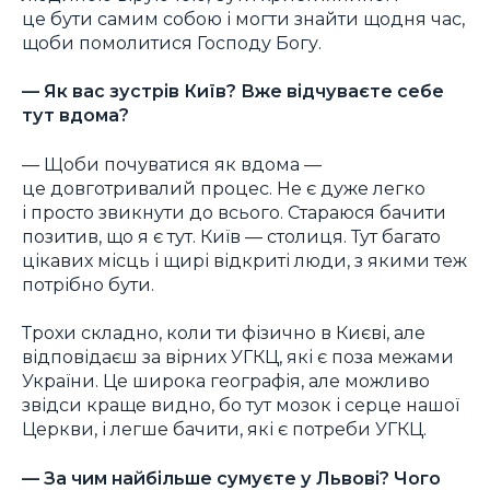
це бути самим собою і могти знайти щодня час,
щоби помолитися Господу Богу.
—
Як вас зустрів Київ? Вже відчуваєте себе
тут вдома?
— Щоби почуватися як вдома —
це довготривалий процес. Не є дуже легко
і просто звикнути до всього. Стараюся бачити
позитив, що я є тут. Київ — столиця. Тут багато
цікавих місць і щирі відкриті люди, з якими теж
потрібно бути.
Трохи складно, коли ти фізично в Києві, але
відповідаєш за вірних УГКЦ, які є поза межами
України. Це широка географія, але можливо
звідси краще видно, бо тут мозок і серце нашої
Церкви, і легше бачити, які є потреби УГКЦ.
—
За чим найбільше сумуєте у Львові? Чого