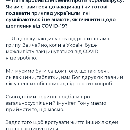
—
Папа зробив щеплення проти коронавірусу.
Як ви ставитеся до вакцинації чи готові
подавати приклад українцям, які
сумніваються і не знають, як вчинити щодо
щеплення від COVID-19?
— Я щороку вакцинуюсь від різних штамів
грипу. Звичайно, коли в Україні буде
можливість вакцинуватися від COVID,
я це зроблю.
Ми мусимо бути свідомі того, що такі речі,
як вакцини, таблетки, нам Бог дарує як певний
лік у певних обставинах, від певних хвороб.
Сьогодні ми повинні подбати про
загальносуспільний імунітет. Тому маємо
приймати те, що маємо.
Задля того щоб врятувати життя інших людей,
варто вакцинуватися.