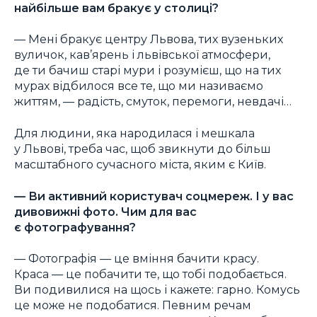
найбільше вам бракує у столиці?
— Мені бракує центру Львова, тих вузеньких
вуличок, кав’ярень і львівської атмосфери,
де ти бачиш старі мури і розумієш, що на тих
мурах відбилося все те, що ми називаємо
життям, — радість, смуток, перемоги, невдачі…
Для людини, яка народилася і мешкала
у Львові, треба час, щоб звикнути до більш
масштабного сучасного міста, яким є Київ.
—
Ви активний користувач соцмереж. І у вас
дивовижні фото. Чим для вас
є фотографування?
— Фотографія — це вміння бачити красу.
Краса — це побачити те, що тобі подобається.
Ви подивилися на щось і кажете: гарно. Комусь
це може не подобатися. Певним речам