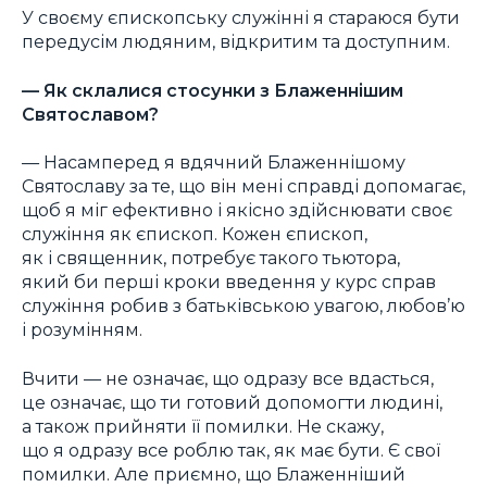
У своєму єпископську служінні я стараюся бути
передусім людяним, відкритим та доступним.
—
Як склалися стосунки з Блаженнішим
Святославом?
— Насамперед я вдячний Блаженнішому
Святославу за те, що він мені справді допомагає,
щоб я міг ефективно і якісно здійснювати своє
служіння як єпископ. Кожен єпископ,
як і священник, потребує такого тьютора,
який би перші кроки введення у курс справ
служіння робив з батьківською увагою, любов’ю
і розумінням.
Вчити — не означає, що одразу все вдасться,
це означає, що ти готовий допомогти людині,
а також прийняти її помилки. Не скажу,
що я одразу все роблю так, як має бути. Є свої
помилки. Але приємно, що Блаженніший