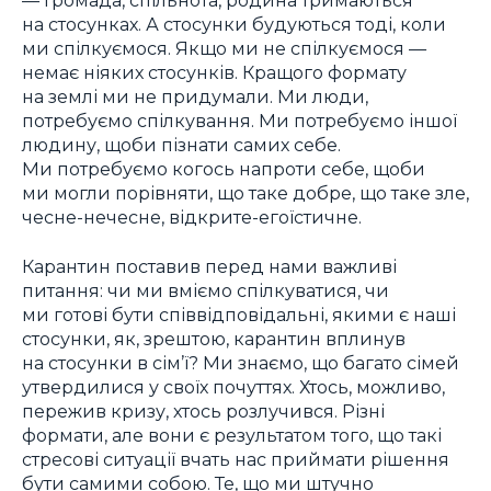
— Громада, спільнота, родина тримаються
на стосунках. А стосунки будуються тоді, коли
ми спілкуємося. Якщо ми не спілкуємося —
немає ніяких стосунків. Кращого формату
на землі ми не придумали. Ми люди,
потребуємо спілкування. Ми потребуємо іншої
людину, щоби пізнати самих себе.
Ми потребуємо когось напроти себе, щоби
ми могли порівняти, що таке добре, що таке зле,
чесне-нечесне, відкрите-егоїстичне.
Карантин поставив перед нами важливі
питання: чи ми вміємо спілкуватися, чи
ми готові бути співвідповідальні, якими є наші
стосунки, як, зрештою, карантин вплинув
на стосунки в сім’ї? Ми знаємо, що багато сімей
утвердилися у своїх почуттях. Хтось, можливо,
пережив кризу, хтось розлучився. Різні
формати, але вони є результатом того, що такі
стресові ситуації вчать нас приймати рішення
бути самими собою. Те, що ми штучно