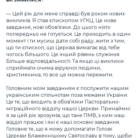
— Цей рік для мене справді був роком нових
викликів. Я став єпископом УГКЦ. Це нове
завдання, нові обов’язки. До цього ніхто
попередньо не готується. Це приходить в один
момент і ти мусиш дати собі раду, жити з тим,
що ти єпископ, що Церква вимагає від тебе
чогось більшого. Це інший рівень служіння.
Більше відповідальності. Та якщо ці виклики
сприймати очима віруючої людини,
християнина, то все це можна пережити.
Головним моїм завданням є послужити нашим
українським спільнотам поза межами України.
Це те, що входить в обов’язки Пасторально-
міграційного відділу нашої Церкви. Принаймні
я за цей рік зрозумів, що таке ПМВ, з ким наш
відділ працює і які є наші основні завдання.
Головне те, що я можу допомагати Голові
Церкви Блаженнішому Святославу в тому, щоби