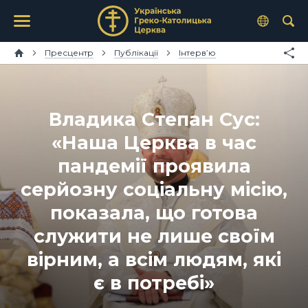
Пресцентр
Публікації
Інтерв’ю
Владика Степан Сус:
«Наша Церква в час
пандемії проявила
серйозну соціальну місію,
показала, що готова
служити не лише своїм
вірним, а всім людям, які
є в потребі»