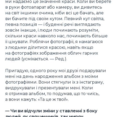
ми надаємо це значення краси. Коли ви берете
в руки фотоапарат або камеру, ви дивитесь
на світ іншими очима, ніби всі це бачать, але
ви бачите під своїм кутом. Певний кут світла,
певна позиція — і буденні речі виглядають
зовсім інакше, і люди починають розуміти,
скільки краси навколо нас, починають більше
її цінувати. Роблячи фотографії, я намагаюся
з людьми ділитися красою, навіть якщо
на фотографіях зображення облич гарних
людей (усміхається. —
Ред.
).
Пригадую, одного року мої друзі подарували
мені на день народження альбом з моїми
фотографіями. Вони стягнули їх з інстаграму,
видрукували і презентували мені. Коли
я отримав альбом, то подумав, що то чиїсь,
а вони кажуть: «Та це ж твої!».
—
Чи ви відчули зміни у ставленні з боку
людей, як священників, так мирян,