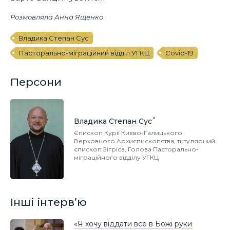
Розмовляла Анна Ященко
Владика Степан Сус
Пасторально-міграційний відділ УГКЦ
Covid-19
Персони
Владика Степан Сус
Єпископ Курії Києво-Галицького
Верховного Архиєпископства, титулярний
єпископ Зігріса, Голова Пасторально-
міграційного відділу УГКЦ
Інші інтерв’ю
«Я хочу віддати все в Божі руки