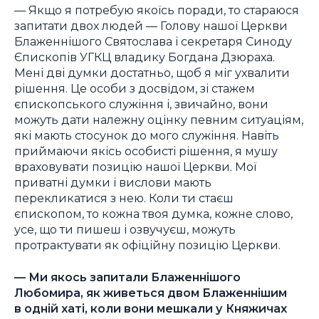
— Якщо я потребую якоїсь поради, то стараюся
запитати двох людей — Голову нашої Церкви
Блаженнішого Святослава і секретаря Синоду
Єпископів УГКЦ владику Богдана Дзюраха.
Мені дві думки достатньо, щоб я міг ухвалити
рішення. Це особи з досвідом, зі стажем
єпископського служіння і, звичайно, вони
можуть дати належну оцінку певним ситуаціям,
які мають стосунок до мого служіння. Навіть
приймаючи якісь особисті рішення, я мушу
враховувати позицію нашої Церкви. Мої
приватні думки і вислови мають
перекликатися з нею. Коли ти стаєш
єпископом, то кожна твоя думка, кожне слово,
усе, що ти пишеш і озвучуєш, можуть
протрактувати як офіційну позицію Церкви.
—
Ми якось запитали Блаженнішого
Любомира, як живеться двом Блаженнішим
в одній хаті, коли вони мешкали у Княжичах