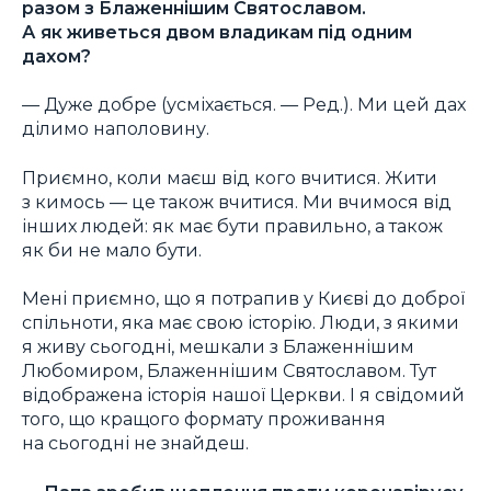
разом з Блаженнішим Святославом.
А як живеться двом владикам під одним
дахом?
— Дуже добре (усміхається. —
Ред.
). Ми цей дах
ділимо наполовину.
Приємно, коли маєш від кого вчитися. Жити
з кимось — це також вчитися. Ми вчимося від
інших людей: як має бути правильно, а також
як би не мало бути.
Мені приємно, що я потрапив у Києві до доброї
спільноти, яка має свою історію. Люди, з якими
я живу сьогодні, мешкали з Блаженнішим
Любомиром, Блаженнішим Святославом. Тут
відображена історія нашої Церкви. І я свідомий
того, що кращого формату проживання
на сьогодні не знайдеш.