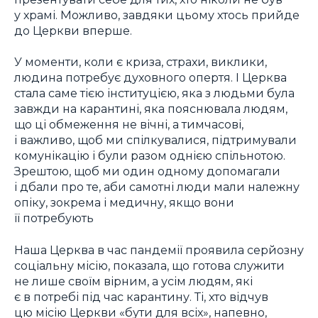
у храмі. Можливо, завдяки цьому хтось прийде
до Церкви вперше.
У моменти, коли є криза, страхи, виклики,
людина потребує духовного опертя. І Церква
стала саме тією інституцією, яка з людьми була
завжди на карантині, яка пояснювала людям,
що ці обмеження не вічні, а тимчасові,
і важливо, щоб ми спілкувалися, підтримували
комунікацію і були разом однією спільнотою.
Зрештою, щоб ми один одному допомагали
і дбали про те, аби самотні люди мали належну
опіку, зокрема і медичну, якщо вони
її потребують
Наша Церква в час пандемії проявила серйозну
соціальну місію, показала, що готова служити
не лише своїм вірним, а усім людям, які
є в потребі під час карантину. Ті, хто відчув
цю місію Церкви «бути для всіх», напевно,