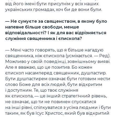
від його імені бути присутнім у всіх наших
українських громадах, хоч би де вони були.
—
Не сумуєте за священством, в якому було
напевне більше свободи, менше
відповідальності? І як для вас відрізняється
служіння священника і єпископа?
— Мені часто говорять, що я більше нагадую
священника, ніж єпископа (усміхається. —
Ред
).
Можливо у своїй поведінці, зовнішньому вияві.
Але я вважаю, що це позитив. Бо кожен
єпископ насамперед священник, душпастир.
Бути душпастирем означає бути готовим нести
слово Боже для всіх людей, бути відкритим
і доступним. Те, що твоє служіння
як єпископа, — це інший стратегічний рівень,
не означає, що ти не повинен спускатися
на інші рівні, спілкуватися з усіма людьми і бути
таким, як був Ісус Христос, який був відкритий