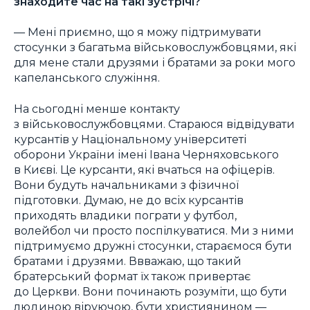
знаходите час на такі зустрічі?
— Мені приємно, що я можу підтримувати
стосунки з багатьма військовослужбовцями, які
для мене стали друзями і братами за роки мого
капеланського служіння.
На сьогодні менше контакту
з військовослужбовцями. Стараюся відвідувати
курсантів у Національному університеті
оборони України імені Івана Черняховського
в Києві. Це курсанти, які вчаться на офіцерів.
Вони будуть начальниками з фізичної
підготовки. Думаю, не до всіх курсантів
приходять владики пограти у футбол,
волейбол чи просто поспілкуватися. Ми з ними
підтримуємо дружні стосунки, стараємося бути
братами і друзями. Ввважаю, що такий
братерський формат їх також привертає
до Церкви. Вони починають розуміти, що бути
людиною віруючою, бути християнином —