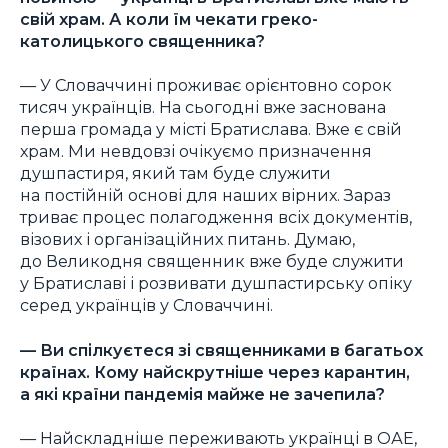
свій храм. А коли їм чекати греко-
католицького священника?
— У Словаччині проживає орієнтовно сорок
тисяч українців. На сьогодні вже заснована
перша громада у місті Братислава. Вже є свій
храм. Ми невдовзі очікуємо призначення
душпастиря, який там буде служити
на постійній основі для наших вірних. Зараз
триває процес полагодження всіх документів,
візових і організаційних питань. Думаю,
до Великодня священник вже буде служити
у Братиславі і розвивати душпастирську опіку
серед українців у Словаччині.
—
Ви спілкуєтеся зі священниками в багатьох
країнах. Кому найскрутніше через карантин,
а які країни пандемія майже не зачепила?
— Найскладніше переживають українці в ОАЕ,