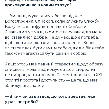
враховуючи ваш новий статус?
— Зміни відчуваються хіба що під час
Богослужіння. Єпископ, коли служить Службу
Божу, має інші функціональні обов’язки.
Я завжди з усіма відкрито спілкувався, до мене
всі ставилися добре. Не думаю, що є потреба,
щоб люди змінювали своє ставлення. Коли
ти стараєшся бути самим собою, люди біля тебе
також намагаються бути самими собою.
Якщо хтось мав певний стереотип щодо образу
єпископа, можливо, комусь я цей стереотип
не виправдав чи зламав. Та мені здається, в ХХІ
столітті простота і доступність — це те, що має
зближувати людей.
—
З ким ви радитесь, до кого звертаєтесь
у разі потреби?