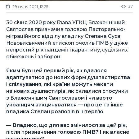
37
29 січня 2021, 12:25
30 січня 2020 року Глава УГКЦ Блаженніший
Святослав призначив головою Пасторально-
міграційного відділу владику Степана Суса.
Нововисвячений єпископ очолив ПМВ у дуже
непростий рік пандемії і карантину, суцільних
обмежень і заборон.
Яким був цей перший рік, як вдалося
адаптуватися до нових форм душпастирства
і спілкування, які країни можуть чекати
на нових душпастирів, як склалися стосунки
з Блаженнішим Святославом і чи варто
українцям вакцинуватися — про це та інше
владика Степан розповів в інтерв’ю.
— Владико, що для вас змінилося за цей рік,
після призначення головою ПМВ? І як власне
ви змінилися?