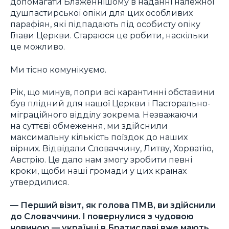
допомагати Блаженнішому в наданні належної
душпастирської опіки для цих особливих
парафіян, які підпадають під особисту опіку
Глави Церкви. Стараюся це робити, наскільки
це можливо.
Ми тісно комунікуємо.
Рік, що минув, попри всі карантинні обставини
був плідний для нашої Церкви і Пасторально-
міграційного відділу зокрема. Незважаючи
на суттєві обмеження, ми здійснили
максимальну кількість поїздок до наших
вірних. Відвідали Словаччину, Литву, Хорватію,
Австрію. Це дало нам змогу зробити певні
кроки, щоби наші громади у цих країнах
утвердилися.
—
Перший візит, як голова ПМВ, ви здійснили
до Словаччини. І повернулися з чудовою
новиною — українці в Братиславі вже мають