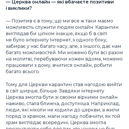
—
Церква онлайн — які вбачаєте позитиви
і виклики?
— Позитив є в тому, що ми все ж таки маємо
можливість служити людям онлайн. Карантин
виглядав би цілком інакше, якщо б в світі
не було інтернету Інтернет, з одного боку,
забирає у нас багато часу, але, з іншого, дає нам
багато можливостей. Ми можемо бути всі разом
на молитві, перебуваючи кожен вдома, можемо
працювати з дому, вчитися онлайн, робити
багато всього.
Тому для Церкви карантин став нагодою вийти
в світ ширше, більше. Завдяки інтернету
Церква змогла бути зі своїми вірними онлайн
наживо, стала ближча, доступніша. Наприклад,
люди, які ніколи не ходили до церкви, а жили
поряд із храмом, мали нагоду побачити, як той
храм виглядає всередині. Церква змогла
презентувати себе для тих, хто ніколи не був