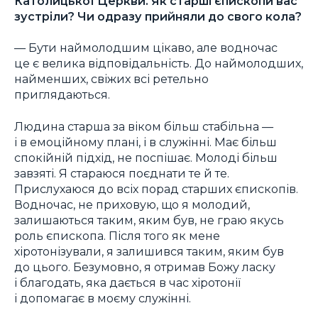
Католицької Церкви. Як старші єпископи вас
зустріли? Чи одразу прийняли до свого кола?
— Бути наймолодшим цікаво, але водночас
це є велика відповідальність. До наймолодших,
найменших, свіжих всі ретельно
приглядаються.
Людина старша за віком більш стабільна —
і в емоційному плані, і в служінні. Має більш
спокійній підхід, не поспішає. Молоді більш
завзяті. Я стараюся поєднати те й те.
Прислухаюся до всіх порад старших єпископів.
Водночас, не приховую, що я молодий,
залишаються таким, яким був, не граю якусь
роль єпископа. Після того як мене
хіротонізували, я залишився таким, яким був
до цього. Безумовно, я отримав Божу ласку
і благодать, яка дається в час хіротонії
і допомагає в моєму служінні.