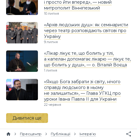
і просто йти вперед», — новий
митрополит Вінніпезький
10 липня
«Архів людських душ»: як семінаристи
через театр розповідають світові про
Україну
9 липня
«Лікар лікує те, що болить у тілі,
а капелан допомагає лікарю — лікує те,
що болить у душі», — о. Віталій Воєца
1 липня
«Якщо Бога забрати зі світу, нічого
справді людського в ньому
не залишиться», — Глава УГКЦ про
уроки Івана Павла II для України
22 червня
Дивитися ще
Пресцентр
Публікації
Інтерв’ю