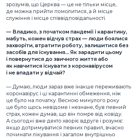
зрозумів, що Церква — це не тільки місце,
де можна прийти помолитися, а й місце
служіння і місце співвідповідальності.
—
Владико, з початком пандемії і карантину,
мабуть, кожен відчув страх — люди боялися
захворіти, втратити роботу, залишитися без
засобів для існування… Як зарадити цьому
і повернутися до звичного життя або
як навчитися існувати з коронавірусом
і не впадати у відчай?
— Думаю, люди зараз вже інакше переживають
коронавірус і ці карантинні обмеження, ніж
це було на початку. Весною минулого року
це було щось невідоме і незнане, був певний
страх, кожен думав, що він помре від ковіду.
А сьогодні вже дехто хворіє вдруге і розуміє:
якщо дотримуватися певних правил, вчасно
починати лікування і загалом внутрішньо