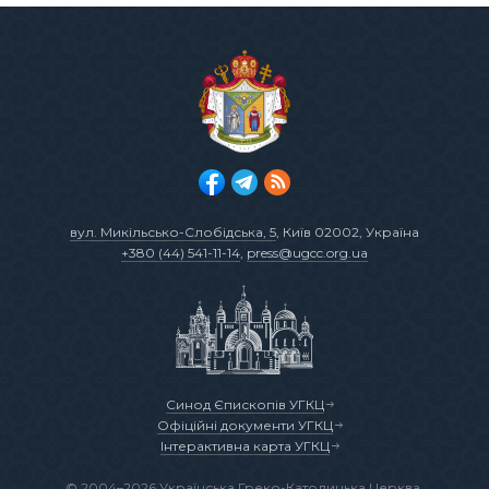
вул. Микільсько-Слобідська, 5
, Київ 02002, Україна
+380 (44) 541-11-14
,
press@ugcc.org.ua
Синод Єпископів УГКЦ
Офіційні документи УГКЦ
Інтерактивна карта УГКЦ
© 2004–2026 Українська Греко-Католицька Церква.