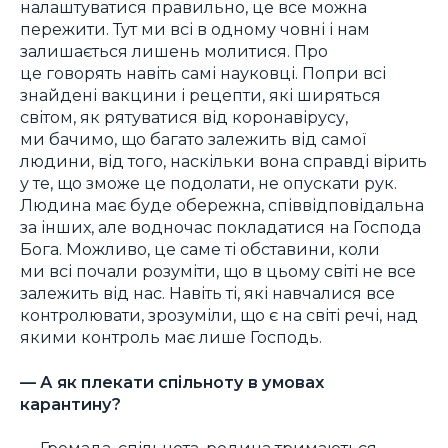
налаштуватися правильно, це все можна
пережити. Тут ми всі в одному човні і нам
залишається лишень молитися. Про
це говорять навіть самі науковці. Попри всі
знайдені вакцини і рецепти, які ширяться
світом, як рятуватися від коронавірусу,
ми бачимо, що багато залежить від самої
людини, від того, наскільки вона справді вірить
у те, що зможе це подолати, не опускати рук.
Людина має буде обережна, співвідповідальна
за інших, але водночас покладатися на Господа
Бога. Можливо, це саме ті обставини, коли
ми всі почали розуміти, що в цьому світі не все
залежить від нас. Навіть ті, які навчалися все
контролювати, зрозуміли, що є на світі речі, над
якими контроль має лише Господь.
—
А як плекати спільноту в умовах
карантину?