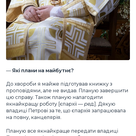
—
Які плани на майбутнє?
До хвороби я майже підготував книжку з
проповідями, але не видав. Планую завершити
цю справу. Також планую налагодити
якнайкращу роботу [єпархії —
ред.
]. Дякую
владиці Петрові за те, що єпархія запрацювала
на повну, канцелярія.
Планую все якнайкраще передати владиці