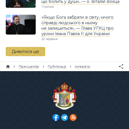
що болить у душі», — о. Віталій Воєца
1 липня
«Якщо Бога забрати зі світу, нічого
справді людського в ньому
не залишиться», — Глава УГКЦ про
уроки Івана Павла II для України
22 червня
Дивитися ще
Пресцентр
Публікації
Інтерв’ю