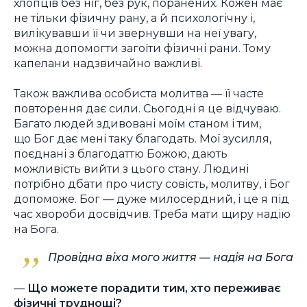
хлопців без ніг, без рук, поранених. Кожен має
не тільки фізичну рану, а й психологічну і,
вилікувавши її чи звернувши на неї увагу,
можна допомогти загоїти фізичні рани. Тому
капелани надзвичайно важливі.
Також важлива особиста молитва — її часте
повторення дає сили. Сьогодні я це відчуваю.
Багато людей здивовані моїм станом і тим,
що Бог дає мені таку благодать. Мої зусилля,
поєднані з благодаттю Божою, дають
можливість вийти з цього стану. Людині
потрібно дбати про чисту совість, молитву, і Бог
допоможе. Бог — дуже милосердний, і це я під
час хвороби досвідчив. Треба мати щиру надію
на Бога.
Провідна віха мого життя — надія на Бога
—
Що можете порадити тим, хто переживає
фізичні труднощі?