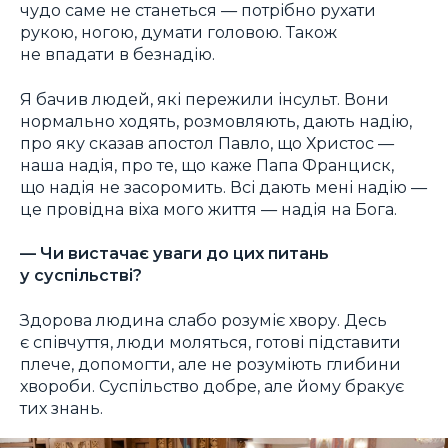
чудо саме не станеться — потрібно рухати
рукою, ногою, думати головою. Також
не впадати в безнадію.
Я бачив людей, які пережили інсульт. Вони
нормально ходять, розмовляють, дають надію,
про яку сказав апостол Павло, що Христос —
наша надія, про те, що каже Папа Франциск,
що надія не засоромить. Всі дають мені надію —
це провідна віха мого життя — надія на Бога.
— Чи вистачає уваги до цих питань
у суспільстві?
Здорова людина слабо розуміє хвору. Десь
є співчуття, люди моляться, готові підставити
плече, допомогти, але не розуміють глибини
хвороби. Суспільство добре, але йому бракує
тих знань.