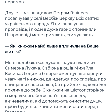
перемога.
Друге — я з владикою Петром Голінеєм
посвячував у селі Вербіж церкву Всіх святих
українського народу. Я виголошував
проповідь, і люди її дуже гарно сприйняли.
Ці проповіді мене тримають, стимулюють.
—
Які книжки найбільше вплинули на Ваше
життя?
Мені подобаються духовні науки владики
Симеона Лукача. Є збірка віршів Михайла
Косила. Людям я б порекомендував звернути
увагу на ті книжки, де йдеться про сповідь, про
очищення своєї совісті, бо прийде час, коли Бог
покличе до себе. Є книжки на шістсот сторінок
із морального богословʼя про сповідь,
а є невеличкі, які допоможуть очистити душу,
щоби будь-якої хвилини могти стати перед