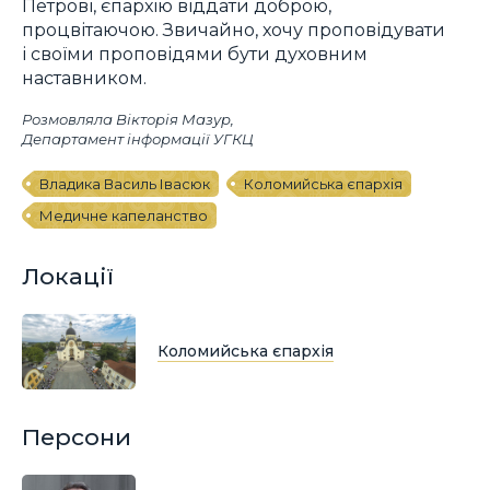
Петрові, єпархію віддати доброю,
процвітаючою. Звичайно, хочу проповідувати
і своїми проповідями бути духовним
наставником.
Розмовляла Вікторія Мазур,
Департамент інформації УГКЦ
Владика Василь Івасюк
Коломийська єпархія
Медичне капеланство
Локації
Коломийська єпархія
Персони