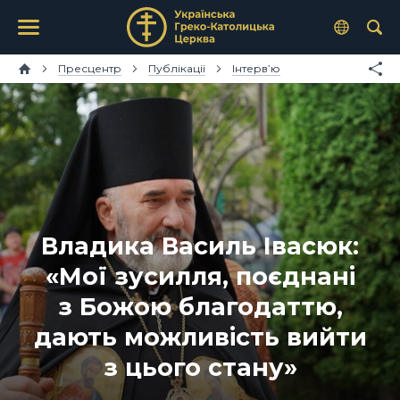
Пресцентр
Публікації
Інтерв’ю
Владика Василь Івасюк:
«Мої зусилля, поєднані
з Божою благодаттю,
дають можливість вийти
з цього стану»