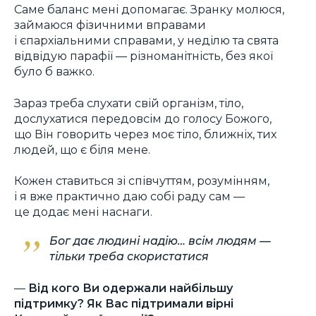
Саме баланс мені допомагає. Зранку молюся,
займаюся фізичними вправами
і єпархіальними справами, у неділю та свята
відвідую парафії — різноманітність, без якої
було б важко.
Зараз треба слухати свій організм, тіло,
дослухатися передовсім до голосу Божого,
що Він говорить через моє тіло, ближніх, тих
людей, що є біля мене.
Кожен ставиться зі співчуттям, розумінням,
і я вже практично даю собі раду сам —
це додає мені наснаги.
Бог дає людині надію… всім людям —
тільки треба скористатися
—
Від кого Ви одержали найбільшу
підтримку? Як Вас підтримали вірні