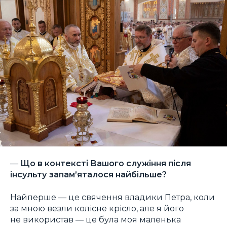
—
Що в контексті Вашого служіння після
інсульту запам’яталося найбільше?
Найперше — це свячення владики Петра, коли
за мною везли колісне крісло, але я його
не використав — це була моя маленька