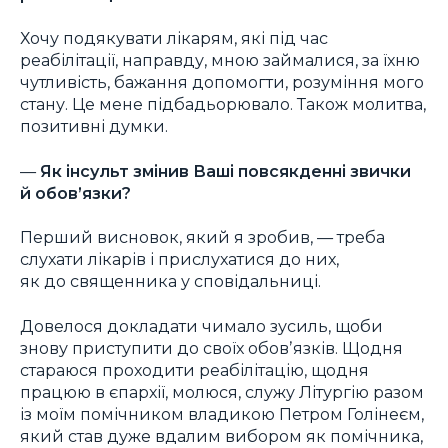
Хочу подякувати лікарям, які під час
реабілітації, направду, мною займалися, за їхню
чутливість, бажання допомогти, розуміння мого
стану. Це мене підбадьорювало. Також молитва,
позитивні думки.
—
Як інсульт змінив Ваші повсякденні звички
й обов’язки?
Перший висновок, який я зробив, — треба
слухати лікарів і прислухатися до них,
як до священника у сповідальниці.
Довелося докладати чимало зусиль, щоби
знову приступити до своїх обовʼязків. Щодня
стараюся проходити реабілітацію, щодня
працюю в єпархії, молюся, служу Літургію разом
із моїм помічником владикою Петром Голінеєм,
який став дуже вдалим вибором як помічника,