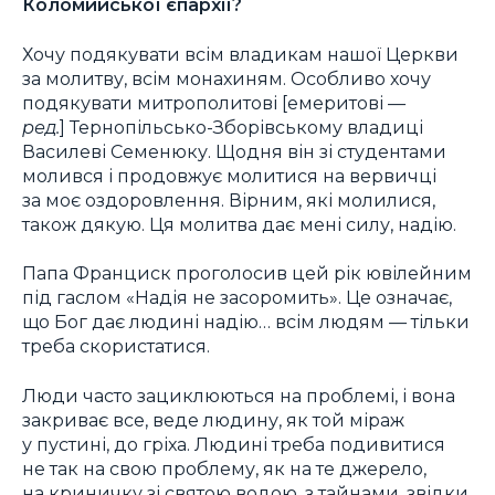
Коломийської єпархії?
Хочу подякувати всім владикам нашої Церкви
за молитву, всім монахиням. Особливо хочу
подякувати митрополитові [емеритові —
ред.
] Тернопільсько-Зборівському владиці
Василеві Семенюку. Щодня він зі студентами
молився і продовжує молитися на вервичці
за моє оздоровлення. Вірним, які молилися,
також дякую. Ця молитва дає мені силу, надію.
Папа Франциск проголосив цей рік ювілейним
під гаслом «Надія не засоромить». Це означає,
що Бог дає людині надію… всім людям — тільки
треба скористатися.
Люди часто зациклюються на проблемі, і вона
закриває все, веде людину, як той міраж
у пустині, до гріха. Людині треба подивитися
не так на свою проблему, як на те джерело,
на криничку зі святою водою, з тайнами, звідки