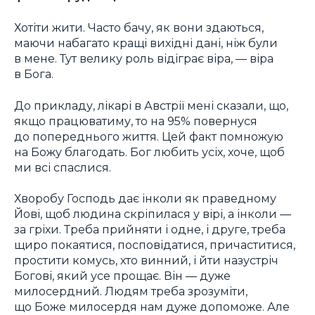
Хотіти жити. Часто бачу, як вони здаються,
маючи набагато кращі вихідні дані, ніж були
в мене. Тут велику роль відіграє віра, — віра
в Бога.
До прикладу, лікарі в Австрії мені сказали, що,
якщо працюватиму, то на 95% повернуся
до попереднього життя. Цей факт помножую
на Божу благодать. Бог любить усіх, хоче, щоб
ми всі спаслися.
Хворобу Господь дає інколи як праведному
Йові, щоб людина скріпилася у вірі, а інколи —
за гріхи. Треба прийняти і одне, і друге, треба
щиро покаятися, посповідатися, причаститися,
простити комусь, хто винний, і йти назустріч
Богові, який усе прощає. Він — дуже
милосердний. Людям треба зрозуміти,
що Боже милосердя нам дуже допоможе. Але