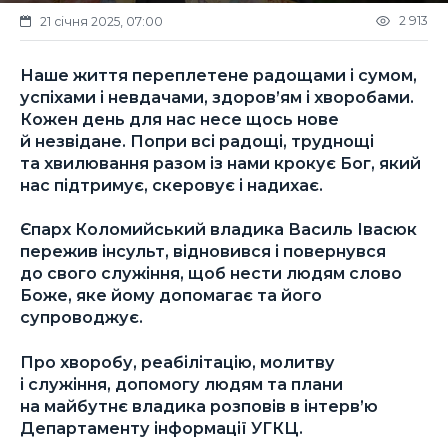
2 913
21 січня 2025, 07:00
Наше життя переплетене радощами і сумом,
успіхами і невдачами, здоров’ям і хворобами.
Кожен день для нас несе щось нове
й незвідане. Попри всі радощі, труднощі
та хвилювання разом із нами крокує Бог, який
нас підтримує, скеровує і надихає.
Єпарх Коломийський владика Василь Івасюк
пережив інсульт, відновився і повернувся
до свого служіння, щоб нести людям слово
Боже, яке йому допомагає та його
супроводжує.
Про хворобу, реабілітацію, молитву
і служіння, допомогу людям та плани
на майбутнє владика розповів в інтерв’ю
Департаменту інформації УГКЦ.