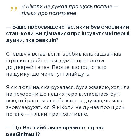
Я ніколи не думав про щось погане —
тільки про позитивне
—
Ваше преосвященство, яким був емоційний
стан, коли Ви дізналися про інсульт? Які перші
думки, яка реакція?
Спершу я встав, встиг зробив кілька дзвінків
і трішки пройшовся, думав проповзти
до дверей і впав. Перше, що тоді спало
на думку, що мене тут і знайдуть.
Я як людина, яка рухалася, була жвавою, ходила
на похорони до наших героїв, старалася бути
всюди і раптом стає безсилою, думав, як маю
знову зарухатися. Я ніколи не думав про щось
погане — тільки про позитивне.
—
Що Вас найбільше вразило під час
реабілітації?