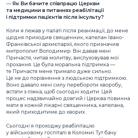
—
Як Ви бачите співпрацю Церкви
та медицини в питаннях реабілітації
і підтримки пацієнтів після інсульту?
Коли я лежав у палаті після реанімації, до мене
щодня приходив священник, капелан Івано-
Франківської архиєпархії, якого призначив
митрополит Володимир. Він давав мені
Причастя, читав молитву, вислуховував мої
прохання. Це була моральна підтримка —
те Причастя мене тримало дуже сильно.
Це не до порівняння з людською підтримкою.
Воно давало мені силу перебороти хворобу,
встати з ліжка, щоб сьогодні ходити. Цей
процес надзвичайно довгий і Церква повинна
мати в кожній лікарні священника, капелана,
який приходитиме до хворих.
Сьогодні я проходжу реабілітацію
у військовому госпіталі в Коломиї. Тут бачу