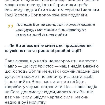
можна взяти силу, і до тої кринички треба
кожному щодня йти з чистим серцем і черпати.
Тоді Господь Бог допоможе все подолати.
Господь Бог як мені, так і кожній людині
дає руку, і ми маємо її не відкинути,
а взяти, щоб із нею вийти
—
Як Ви знаходите сили для продовження
служіння після тривалої реабілітації?
Папа сказав, що надія не засоромить, а апостол
Павло — що Ісус Христос — наша надія. Вважаю,
що Господь Бог як мені, так і кожній людині дає
руку, і ми маємо її не відкинути, а взяти, щоб
із нею вийти. Вона нас витягне з тої біди,
хвороби, у яку ми потрапили. Це — наша надія
на Бога, допомогу людей, через яких Він діє,
дає мені силу. Звідти черпаю сили, маючи
надію, віру і молитву.