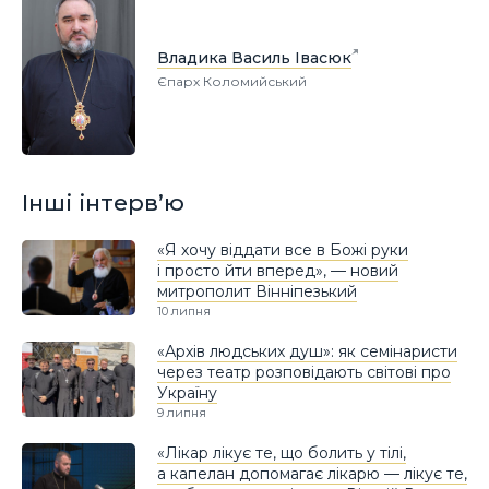
Владика Василь Івасюк
Єпарх Коломийський
Інші інтерв’ю
«Я хочу віддати все в Божі руки
і просто йти вперед», — новий
митрополит Вінніпезький
10 липня
«Архів людських душ»: як семінаристи
через театр розповідають світові про
Україну
9 липня
«Лікар лікує те, що болить у тілі,
а капелан допомагає лікарю — лікує те,