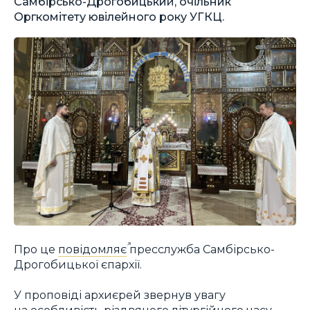
Самбірсько-Дрогобицький, очільник
Оргкомітету ювілейного року УГКЦ.
Про це
повідомляє
пресслужба Самбірсько-
Дрогобицької єпархії.
У проповіді архиєрей звернув увагу