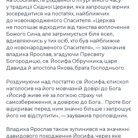
на особливість різдвяного літургійного часу
у традиції Східної Церкви, яка запрошує вірних
зосередитися на постатях, найближчих
до новонародженого Спасителя. «Церква
не поспішає відходити від таїнства воплочення
Божого Сина, але затримується біля ясел,
вдивляючись у тих осіб, хто був найближче
до новонародженого Спасителя», — зазначив
владика Ярослав, згадуючи Пресвяту
Богородицю, св. Йосифа Обручника, царя
Давида й апостола Якова, брата Господнього.
Роздумуючи над постаттю св. Йосифа, єпископ
наголосив на його мовчазній довірі до Бога.
«Йосиф живе не за логікою страху чи
самозбереження, а довірою до Бога… Проте Бог
відкриває перед ним значно більше і запрошує
його не відступити», — зауважив проповідник.
Владика Ярослав також зупинився на значенні
давидового походження Йосифа, через яке