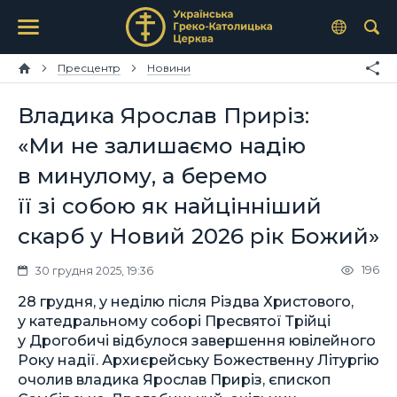
Пресцентр
Новини
Владика Ярослав Приріз:
«Ми не залишаємо надію
в минулому, а беремо
її зі собою як найцінніший
скарб у Новий 2026 рік Божий»
196
30 грудня 2025, 19:36
28 грудня, у неділю після Різдва Христового,
у катедральному соборі Пресвятої Трійці
у Дрогобичі відбулося завершення ювілейного
Року надії. Архиєрейську Божественну Літургію
очолив владика Ярослав Приріз, єпископ