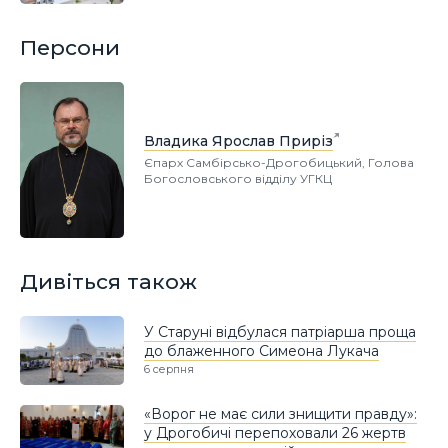
Персони
Владика Ярослав Приріз
Єпарх Самбірсько-Дрогобицький, Голова
Богословського відділу УГКЦ
Дивіться також
У Старуні відбулася патріарша проща
до блаженного Симеона Лукача
6 серпня
«Ворог не має сили знищити правду»:
у Дрогобичі перепоховали 26 жертв