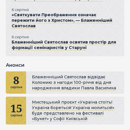
6 серпня
«Святкувати Преображення означає
пережити його з Христом», — Блаженніший
Святослав
6 серпня
Блаженніший Святослав освятив простір для
формації семінаристів у Старуні
Анонси
8
Блаженніший Святослав відвідає
Коломию з нагоди 100-річчя від дня
народження владики Павла Василика
серпня
Мистецький проєкт «Україна стоїть!
15
Україна бореться! Україна молиться!»
буде представлено на фестивалі
серпня
«Букет» у Софії Київській