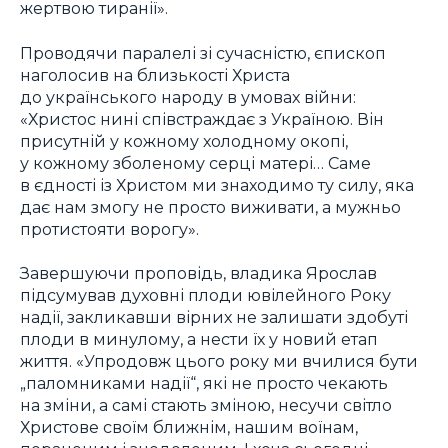
жертвою тиранії».
Проводячи паралелі зі сучасністю, єпископ
наголосив на близькості Христа
до українського народу в умовах війни:
«Христос нині співстраждає з Україною. Він
присутній у кожному холодному окопі,
у кожному зболеному серці матері… Саме
в єдності із Христом ми знаходимо ту силу, яка
дає нам змогу не просто виживати, а мужньо
протистояти ворогу».
Завершуючи проповідь, владика Ярослав
підсумував духовні плоди ювілейного Року
надії, закликавши вірних не залишати здобуті
плоди в минулому, а нести їх у новий етап
життя. «Упродовж цього року ми вчилися бути
„паломниками надії“, які не просто чекають
на зміни, а самі стають зміною, несучи світло
Христове своїм ближнім, нашим воїнам,