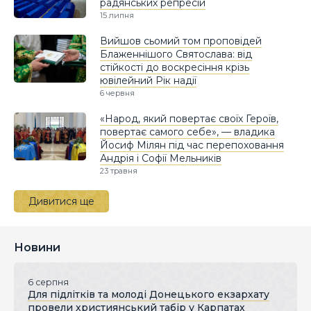
радянських репресій
15 липня
Вийшов сьомий том проповідей
Блаженнішого Святослава: від
стійкості до воскресіння крізь
ювілейний Рік надії
6 червня
«Народ, який повертає своїх Героїв,
повертає самого себе», — владика
Йосиф Мілян під час перепоховання
Андрія і Софії Мельників
23 травня
Дивитися ще
Новини
6 серпня
Для підлітків та молоді Донецького екзархату
провели християнський табір у Карпатах