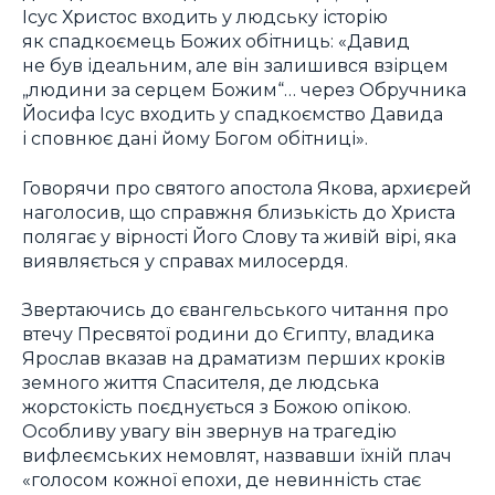
Ісус Христос входить у людську історію
як спадкоємець Божих обітниць: «Давид
не був ідеальним, але він залишився взірцем
„людини за серцем Божим“… через Обручника
Йосифа Ісус входить у спадкоємство Давида
і сповнює дані йому Богом обітниці».
Говорячи про святого апостола Якова, архиєрей
наголосив, що справжня близькість до Христа
полягає у вірності Його Слову та живій вірі, яка
виявляється у справах милосердя.
Звертаючись до євангельського читання про
втечу Пресвятої родини до Єгипту, владика
Ярослав вказав на драматизм перших кроків
земного життя Спасителя, де людська
жорстокість поєднується з Божою опікою.
Особливу увагу він звернув на трагедію
вифлеємських немовлят, назвавши їхній плач
«голосом кожної епохи, де невинність стає