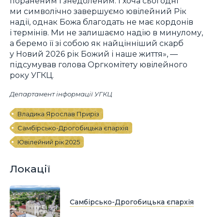
пораненим і знедоленим. І хоча сьогодні
ми символічно завершуємо ювілейний Рік
надії, однак Божа благодать не має кордонів
і термінів. Ми не залишаємо надію в минулому,
а беремо її зі собою як найцінніший скарб
у Новий 2026 рік Божий і наше життя», —
підсумував голова Оргкомітету ювілейного
року УГКЦ.
Департамент інформації УГКЦ
Владика Ярослав Приріз
Самбірсько-Дрогобицька єпархія
Ювілейний рік 2025
Локації
Самбірсько-Дрогобицька єпархія