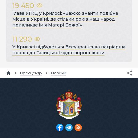
19 450
Глава УГКЦ у Крилосі: «Важко знайти подібне
місце в Україні, де стільки років наш народ
прикликає ім’я Матері Божої»
11 290
У Крилосі відбудеться Всеукраїнська патріарша
проща до Галицької чудотворної ікони
Пресцентр
Новини