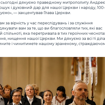
еж сьогодні дякуємо праведному митрополиту Андреє
шук і духовний дар для нашої Церкви і народу, 100-
дуємо», — закцентував Глава Церкви.
за вірність у час переслідувань і за служіння
якувати вам за те, що ви благословляли тих, які вас
 спільноті, яка перетривала в тих героїчних чеснотах
ння, нищення нашої Церкви. Ми дякуємо за всі ті діла
 чините і чинитимете нашому зраненому, страждаючо