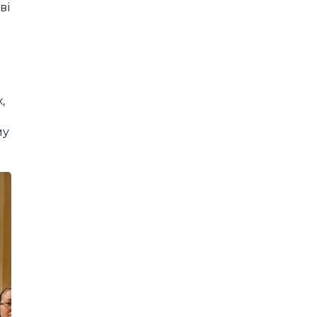
ві
,
му