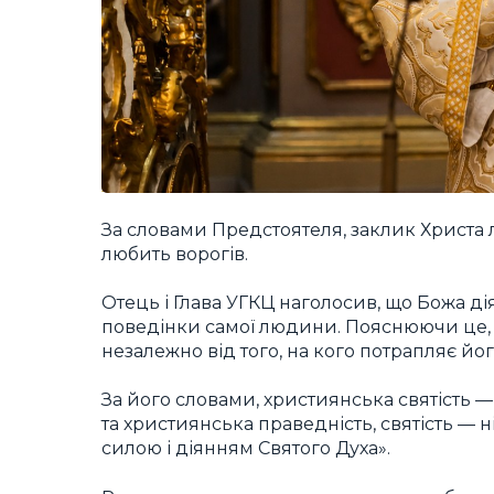
За словами Предстоятеля, заклик Христа 
любить ворогів.
Отець і Глава УГКЦ наголосив, що Божа д
поведінки самої людини. Пояснюючи це, в
незалежно від того, на кого потрапляє його
За його словами, християнська святість 
та християнська праведність, святість —
силою і діянням Святого Духа».