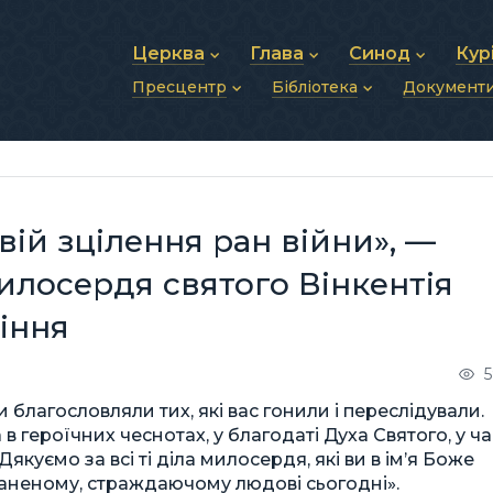
Церква
Глава
Синод
Кур
Пресцентр
Бібліотека
Документ
Про УГКЦ
Блаженніший Святослав
Синод Єпископів
Душп
Історія УГКЦ
Біографія
Архиєрейський Си
Фіна
Новини
Святе Письмо
Структура УГКЦ
Фотографії
Митрополичі Сино
Зв’яз
Анонси
Богослужіння
Майбутнє УГКЦ
Щоденні відеозвернення
Єпископи
Адмі
Публікації
Молитви
Інші 
Історії
Подкасти
вій зцілення ран війни», —
Фото та відео
Архів новин (2013–2022)
илосердя святого Вінкентія
жіння
5
 благословляли тих, які вас гонили і переслідували.
в героїчних чеснотах, у благодаті Духа Святого, у ча
куємо за всі ті діла милосердя, які ви в ім’я Боже
аненому, страждаючому людові сьогодні».