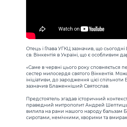
Отець і Глава УГКЦ зазначив, що сьогодні
св. Вінкентія в Україні, що є особливим 
«Саме в червні цього року сповняється пе
сестер милосердя святого Вінкентія. Можл
ініціативи, до зародження цієї спільноти
зазначив Блаженніший Святослав.
Предстоятель згадав історичний контекст
праведний митрополит Андрей Шептицьки
вилила на рани нашого народу бальзам Б
сиротами, немічними, хворими та вмира