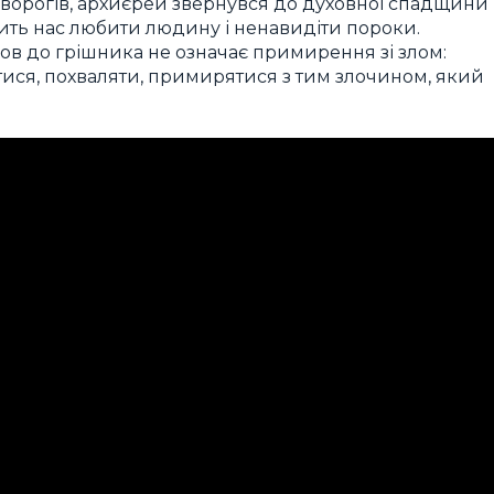
ворогів, архиєрей звернувся до духовної спадщини
чить нас любити людину і ненавидіти пороки.
в до грішника не означає примирення зі злом:
ися, похваляти, примирятися з тим злочином, який