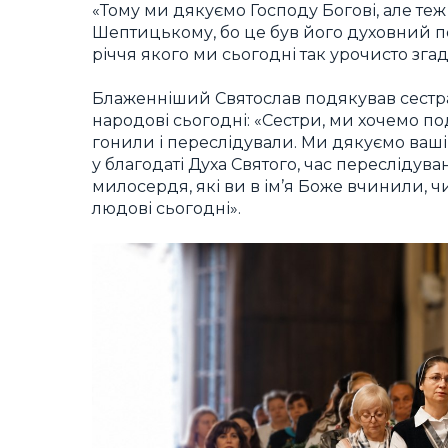
«Тому ми дякуємо Господу Богові, але т
Шептицькому, бо це був його духовний по
річчя якого ми сьогодні так урочисто зга
Блаженніший Святослав подякував сестрам 
народові сьогодні: «Сестри, ми хочемо под
гонили і переслідували. Ми дякуємо вашій
у благодаті Духа Святого, час переслідува
милосердя, які ви в ім’я Боже вчинили,
людові сьогодні».