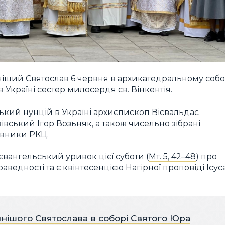
ніший Святослав 6 червня в архикатедральному собо
 Україні сестер милосердя св. Вінкентія.
ький нунцій в Україні архиєпископ Вісвальдас
вський Ігор Возьняк, а також чисельно зібрані
авники РКЦ.
євангельський уривок цієї суботи (
Мт. 5, 42–48
) про
аведності та є квінтесенцією Нагірної проповіді Ісус
нішого Святослава в соборі Святого Юра