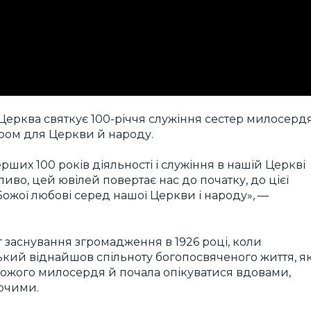
 Церква святкує 100-річчя служіння сестер милосерд
даром для Церкви й народу.
рших 100 років діяльності і служіння в нашій Церкві
иво, цей ювілей повертає нас до початку, до цієї
 Божої любові серед нашої Церкви і народу», —
 заснування згромадження в 1926 році, коли
й віднайшов спільноту богопосвяченого життя, я
ожого милосердя й почала опікуватися вдовами,
ючими.