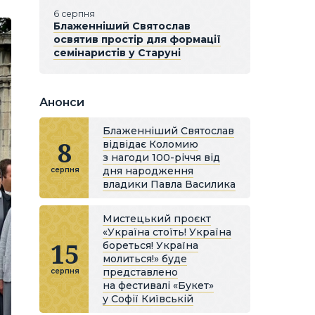
6 серпня
Блаженніший Святослав
освятив простір для формації
семінаристів у Старуні
Анонси
Блаженніший Святослав
8
відвідає Коломию
з нагоди 100-річчя від
дня народження
серпня
владики Павла Василика
Мистецький проєкт
«Україна стоїть! Україна
15
бореться! Україна
молиться!» буде
представлено
серпня
на фестивалі «Букет»
у Софії Київській