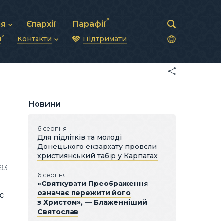
ія
Єпархії
Парафії
и
Контакти
Підтримати
астирська рада
нод
нсово-господарська діяльність
Загальна інформація
ди
ки та комунікації
Глава УГКЦ
ністративні питання
Синоди Єпископів
підрозділи
Трибунал
Патріарша курія
Новини
Єпархії та екзархати
6 серпня
Для підлітків та молоді
Донецького екзархату провели
християнський табір у Карпатах
93
6 серпня
«Святкувати Преображення
означає пережити його
с
з Христом», — Блаженніший
Святослав