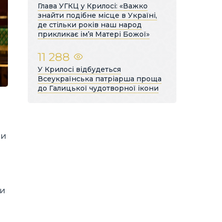
Глава УГКЦ у Крилосі: «Важко
знайти подібне місце в Україні,
де стільки років наш народ
прикликає ім’я Матері Божої»
11 288
У Крилосі відбудеться
Всеукраїнська патріарша проща
до Галицької чудотворної ікони
чи
ми