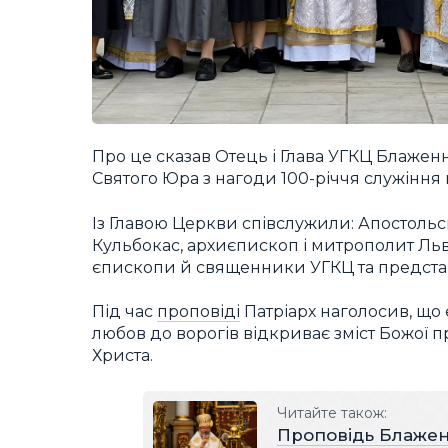
Про це сказав Отець і Глава УГКЦ Блажен
Святого Юра з нагоди 100-річчя служіння в
Із Главою Церкви співслужили: Апостольс
Кульбокас, архиєпископ і митрополит Льві
єпископи й священники УГКЦ та предст
Під час
проповіді
Патріарх наголосив, що 
любов до ворогів відкриває зміст Божої пр
Христа.
Читайте також:
Проповідь Блажен