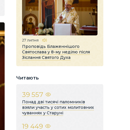
27 липня
Проповідь Блаженнішого
Святослава у 8-му неділю після
Зіслання Святого Духа
Читають
39 557
Понад дві тисячі паломників
взяли участь у сотих молитовних
чуваннях у Старуні
19 449