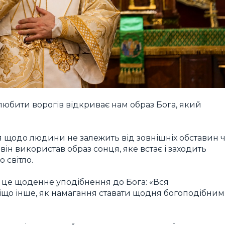
любити ворогів відкриває нам образ Бога, який
ія щодо людини не залежить від зовнішніх обставин 
ін використав образ сонця, яке встає і заходить
 світло.
— це щоденне уподібнення до Бога: «Вся
 ніщо інше, як намагання ставати щодня богоподібни