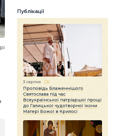
Публікації
рі
3 серпня
Проповідь Блаженнішого
Святослава під час
Всеукраїнської патріаршої прощі
а
до Галицької чудотворної ікони
Матері Божої в Крилосі