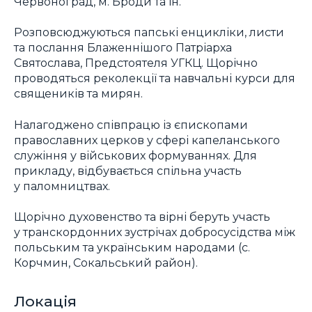
Червоноград, м. Броди та ін.
Розповсюджуються папські енцикліки, листи
та послання Блаженнішого Патріарха
Святослава, Предстоятеля УГКЦ. Щорічно
проводяться реколекції та навчальні курси для
священиків та мирян.
Налагоджено співпрацю із єпископами
православних церков у сфері капеланського
служіння у військових формуваннях. Для
прикладу, відбувається спільна участь
у паломництвах.
Щорічно духовенство та вірні беруть участь
у транскордонних зустрічах добросусідства між
польським та українським народами (с.
Корчмин, Сокальський район).
Локація