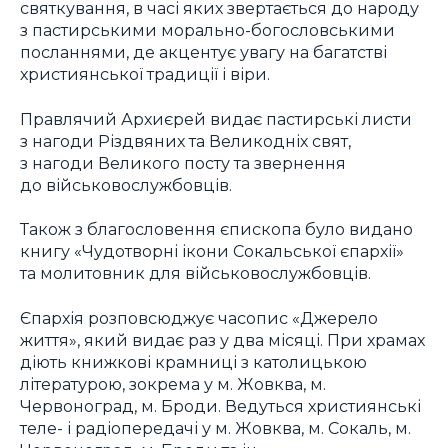
святкування, в часі яких звертається до народу
з пастирськими морально-богословськими
посланнями, де акцентує увагу на багатстві
християнської традиції і віри.
Правлячий Архиєрей видає пастирські листи
з нагоди Різдвяних та Великодніх свят,
з нагоди Великого посту та звернення
до військовослужбовців.
Також з благословення єпископа було видано
книгу «Чудотворні ікони Сокальської єпархії»
та молитовник для військовослужбовців.
Єпархія розповсюджує часопис «Джерело
життя», який видає раз у два місяці. При храмах
діють книжкові крамниці з католицькою
літературою, зокрема у м. Жовква, м.
Червоноград, м. Броди. Ведуться християнські
теле- і радіопередачі у м. Жовква, м. Сокаль, м.