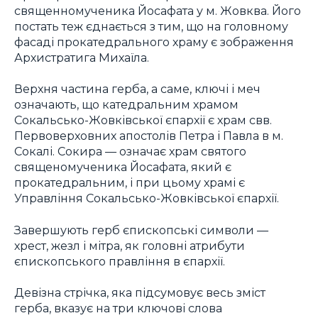
священномученика Йосафата у м. Жовква. Його
постать теж єднається з тим, що на головному
фасаді прокатедрального храму є зображення
Архистратига Михаїла.
Верхня частина герба, а саме, ключі і меч
означають, що катедральним храмом
Сокальсько-Жовківської єпархії є храм свв.
Первоверховних апостолів Петра і Павла в м.
Сокалі. Сокира — означає храм святого
священомученика Йосафата, який є
прокатедральним, і при цьому храмі є
Управління Сокальсько-Жовківської єпархії.
Завершують герб єпископські символи —
хрест, жезл і мітра, як головні атрибути
єпископського правління в єпархії.
Девізна стрічка, яка підсумовує весь зміст
герба, вказує на три ключові слова