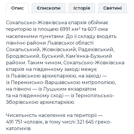
Опис
Єпископи
Історія
Святині
Сокальсько-Жовківська єпархія обіймає
територію із площею 6991 км
та 607-ома
2
населеними пунктами. До її складу входять
північні райони Львівської області:
Сокальський, Жовківський, Радехівський,
Бродівський, Буський, Кам’янка-Бузький
райони. Таким чином, Сокальсько-Жовківська
єпархія на південному заході межує
із Львівською архиєпархією, на заході —
із Перемисько-Варшавською митрополією,
на півночі — із Луцьким екзархатом
та на південному сході — із Тернопільсько-
Зборівською архиєпархією.
Чисельність населення на території —
491 751 чоловік, в тому числі 321 645 греко-
католиків.