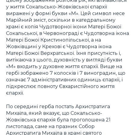
цьому зображення розтоків рік, які вливаються
у життя Сокальсько-Жовківської єпархії
виражені у формі букви «М». Цей символ несе
Марійний зміст, оскільки в катедральному
храмі є копія Чудотворної ікони Матері Божої
Сокальської, в Червонограді є Чудотворна ікона
Матері Божої Кристинопільської, а на
Жовківщині у Крехові є Чудотворна ікона
Матері Божої Верхратської. Їхня присутність і,
витікаюча з цього, духовність у вигляді букви
«М» входить у духовне життя єпархії. Вище на
гербі зображено 7 колосків і 7 виноградин, що
означає 7 адміністративних одиниць єпархії, і
підкреслює повноту Євхаристійного життя
єпархії.
По середині герба постать Архистратига
Михаїла, який вказує, що Сокальсько-
Жовківська єпархія була проголошена 21
листопада, саме на празник Собор
Архистратига Михаїла в храмі святого