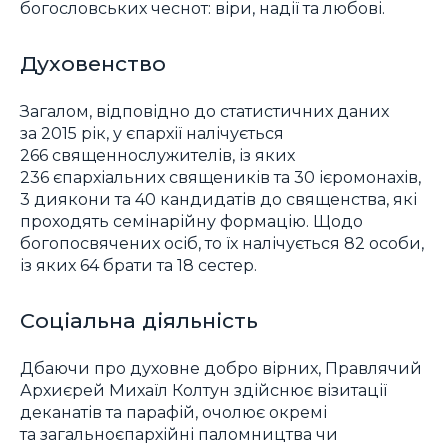
богословських чеснот: віри, надії та любові.
Духовенство
Загалом, відповідно до статистичних даних
за 2015 рік, у єпархії налічується
266 священнослужителів, із яких
236 єпархіальних священиків та 30 ієромонахів,
3 диякони та 40 кандидатів до священства, які
проходять семінарійну формацію. Щодо
богопосвячених осіб, то їх налічується 82 особи,
із яких 64 брати та 18 сестер.
Соціальна діяльність
Дбаючи про духовне добро вірних, Правлячий
Архиєрей Михаїл Колтун здійснює візитації
деканатів та парафій, очолює окремі
та загальноєпархійні паломництва чи