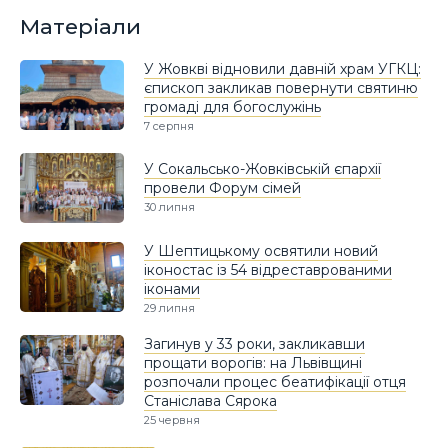
Матеріали
У Жовкві відновили давній храм УГКЦ:
єпископ закликав повернути святиню
громаді для богослужінь
7 серпня
У Сокальсько-Жовківській єпархії
провели Форум сімей
30 липня
У Шептицькому освятили новий
іконостас із 54 відреставрованими
іконами
29 липня
Загинув у 33 роки, закликавши
прощати ворогів: на Львівщині
розпочали процес беатифікації отця
Станіслава Сярока
25 червня