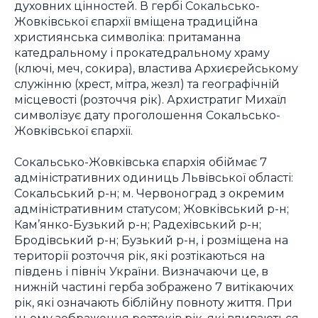
духовних цінностей. В гербі Сокальсько-
Жовківської єпархії вміщена традиційна
християнська символіка: притаманна
катедральному і прокатедральному храму
(ключі, меч, сокира), властива Архиєрейському
служінню (хрест, мітра, жезл) та географічній
місцевості (розточчя рік). Архистратиг Михаїл
символізує дату проголошення Сокальсько-
Жовківської єпархії.
Сокальсько-Жовківська єпархія обіймає 7
адміністративних одиниць Львівської області:
Сокальський р-н; м. Червоноград з окремим
адміністративним статусом; Жовківський р-н;
Кам’янко-Бузький р-н; Радехівський р-н;
Бродівський р-н; Бузький р-н, і розміщена на
території розточчя рік, які розтікаються на
південь і північ України. Визначаючи це, в
нижній частині герба зображено 7 витікаючих
рік, які означають біблійну повноту життя. При