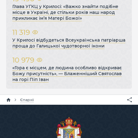
Глава УГКЦ у Крилосі: «Важко знайти подібне
місце в Україні, де стільки років наш народ
прикликає ім’я Матері Божої»
11 319
У Крилосі відбудеться Всеукраїнська патріарша
проща до Галицької чудотворної ікони
10 979
«Гора є місцем, де людина особливо відкриває
Божу присутність», — Блаженніший Святослав
на горі Піп Іван
Єпархії