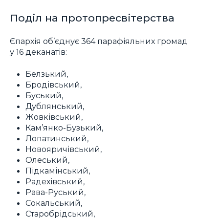
Поділ на протопресвітерства
Єпархія об’єднує 364 парафіяльних громад
у 16 деканатів:
Белзький,
Бродівський,
Буський,
Дублянський,
Жовківський,
Кам’янко-Бузький,
Лопатинський,
Новояричівський,
Олеський,
Підкамінський,
Радехівський,
Рава-Руський,
Сокальський,
Старобрідський,