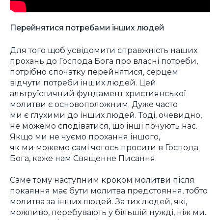
Перейнятися потребами інших людей
Для того щоб усвідомити справжність наших
прохань до Господа Бога про власні потреби,
потрібно спочатку перейнятися, серцем
відчути потреби інших людей. Цей
альтруїстичний фундамент християнської
молитви є основоположним. Дуже часто
ми є глухими до інших людей. Тоді, очевидно,
не можемо сподіватися, що інші почують нас.
Якщо ми не чуємо прохання іншого,
як ми можемо самі чогось просити в Господа
Бога, каже нам Священне Писання.
Саме тому наступним кроком молитви після
покаяння має бути молитва предстояння, тобто
молитва за інших людей. За тих людей, які,
можливо, перебувають у більшій нужді, ніж ми.