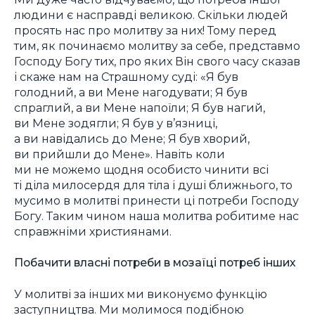
людини є насправді великою. Скільки людей
просять нас про молитву за них! Тому перед
тим, як починаємо молитву за себе, представмо
Господу Богу тих, про яких Він свого часу сказав
і скаже нам на Страшному суді: «Я був
голодний, а ви Мене нагодувати; Я був
спраглий, а ви Мене напоїли; Я був нагий,
ви Мене зодягли; Я був у в’язниці,
а ви навідались до Мене; Я був хворий,
ви прийшли до Мене». Навіть коли
ми не можемо щодня особисто чинити всі
ті діла милосердя для тіла і душі ближнього, то
мусимо в молитві принести ці потреби Господу
Богу. Таким чином наша молитва робитиме нас
справжніми християнами.
Побачити власні потреби в мозаїці потреб інших
У молитві за інших ми виконуємо функцію
заступництва. Ми молимося подібною