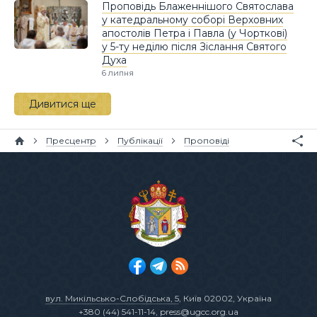
Проповідь Блаженнішого Святослава
у катедральному соборі Верховних
апостолів Петра і Павла (у Чорткові)
у 5-ту неділю після Зіслання Святого
Духа
6 липня
Дивитися ще
Пресцентр
Публікації
Проповіді
вул. Микільсько-Слобідська, 5
, Київ 02002, Україна
+380 (44) 541-11-14
,
press@ugcc.org.ua