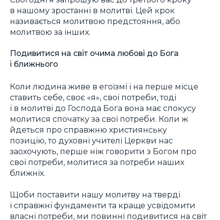
в нашому зростанні в молитві. Цей крок
називається молитвою предстояння, або
молитвою за інших.
Подивитися на світ очима любові до Бога
і ближнього
Коли людина живе в егоїзмі і на перше місце
ставить себе, своє «я», свої потреби, тоді
і в молитві до Господа Бога вона має спокусу
молитися спочатку за свої потреби. Коли ж
йдеться про справжню християнську
позицію, то духовні учителі Церкви нас
заохочують, перше ніж говорити з Богом про
свої потреби, молитися за потреби наших
ближніх.
Щоби поставити нашу молитву на тверді
і справжні фундаменти та краще усвідомити
власні потреби, ми повинні подивитися на світ