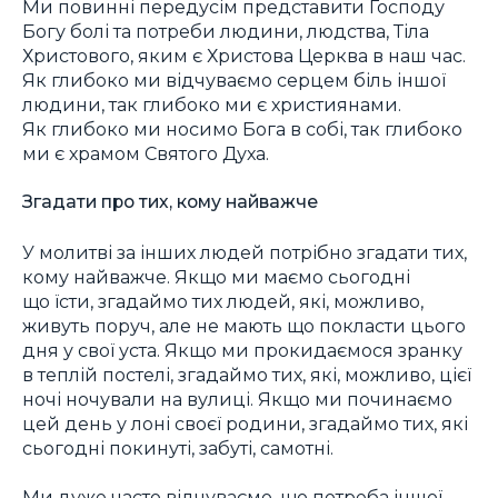
Ми повинні передусім представити Господу
Богу болі та потреби людини, людства, Тіла
Христового, яким є Христова Церква в наш час.
Як глибоко ми відчуваємо серцем біль іншої
людини, так глибоко ми є християнами.
Як глибоко ми носимо Бога в собі, так глибоко
ми є храмом Святого Духа.
Згадати про тих, кому найважче
У молитві за інших людей потрібно згадати тих,
кому найважче. Якщо ми маємо сьогодні
що їсти, згадаймо тих людей, які, можливо,
живуть поруч, але не мають що покласти цього
дня у свої уста. Якщо ми прокидаємося зранку
в теплій постелі, згадаймо тих, які, можливо, цієї
ночі ночували на вулиці. Якщо ми починаємо
цей день у лоні своєї родини, згадаймо тих, які
сьогодні покинуті, забуті, самотні.
Ми дуже часто відчуваємо, що потреба іншої