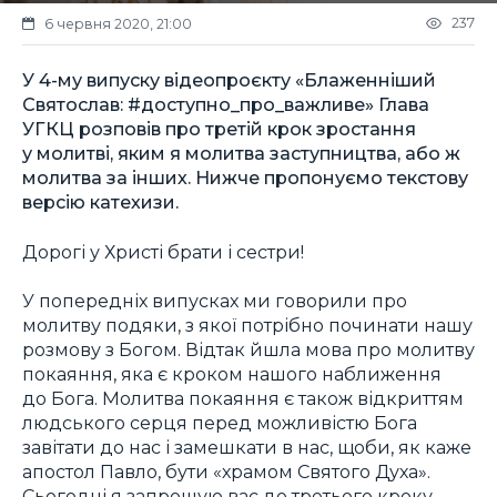
237
6 червня 2020, 21:00
У 4-му випуску відеопроєкту «Блаженніший
Святослав: #доступно_про_важливе» Глава
УГКЦ розповів про третій крок зростання
у молитві, яким я молитва заступництва, або ж
молитва за інших. Нижче пропонуємо текстову
версію катехизи.
Дорогі у Христі брати і сестри!
У попередніх випусках ми говорили про
молитву подяки, з якої потрібно починати нашу
розмову з Богом. Відтак йшла мова про молитву
покаяння, яка є кроком нашого наближення
до Бога. Молитва покаяння є також відкриттям
людського серця перед можливістю Бога
завітати до нас і замешкати в нас, щоби, як каже
апостол Павло, бути «храмом Святого Духа».
Сьогодні я запрошую вас до третього кроку