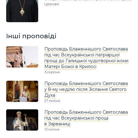
Церкви
Інші проповіді
Проповідь Блаженнішого Святослава
під час Всеукраїнської патріаршої
прощі до Галицької чудотворної ікони
Матері Божої в Крилосі
3 серпня
Проповідь Блаженнішого Святослава
у 8-му неділю після Зіслання Святого
Духа
27 липня
Проповідь Блаженнішого Святослава
під час Всеукраїнської прощі
в Зарваниці
13 липня