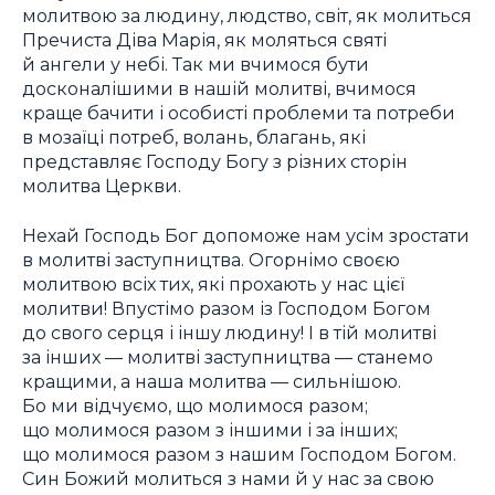
молитвою за людину, людство, світ, як молиться
Пречиста Діва Марія, як моляться святі
й ангели у небі. Так ми вчимося бути
досконалішими в нашій молитві, вчимося
краще бачити і особисті проблеми та потреби
в мозаїці потреб, волань, благань, які
представляє Господу Богу з різних сторін
молитва Церкви.
Нехай Господь Бог допоможе нам усім зростати
в молитві заступництва. Огорнімо своєю
молитвою всіх тих, які прохають у нас цієї
молитви! Впустімо разом із Господом Богом
до свого серця і іншу людину! І в тій молитві
за інших — молитві заступництва — станемо
кращими, а наша молитва — сильнішою.
Бо ми відчуємо, що молимося разом;
що молимося разом з іншими і за інших;
що молимося разом з нашим Господом Богом.
Син Божий молиться з нами й у нас за свою