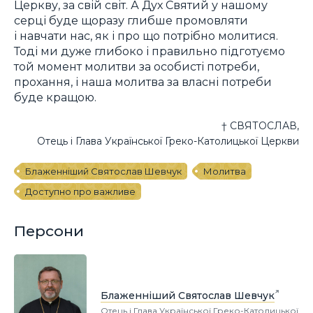
Церкву, за свій світ. А Дух Святий у нашому
серці буде щоразу глибше промовляти
і навчати нас, як і про що потрібно молитися.
Тоді ми дуже глибоко і правильно підготуємо
той момент молитви за особисті потреби,
прохання, і наша молитва за власні потреби
буде кращою.
† СВЯТОСЛАВ,
Отець і Глава Української Греко-Католицької Церкви
Блаженніший Святослав Шевчук
Молитва
Доступно про важливе
Персони
Блаженніший Святослав Шевчук
Отець і Глава Української Греко-Католицької