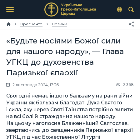
Пресцентр
Новини
«Будьте носіями Божої сили
для нашого народу», — Глава
УГКЦ до духовенства
Паризької єпархії
2 368
2 листопада 2024, 17:36
Сьогодні немає іншого бальзаму на рани війни
України як бальзам благодаті Духа Святого
і сила, яку через Святі Таїнства потрібно вилити
на всі болі й страждання нашого народу.
На цьому наголосив Блаженніший Святослав,
звертаючись до священників Паризької єпархії
УГКЦ під час Божественної Літургії