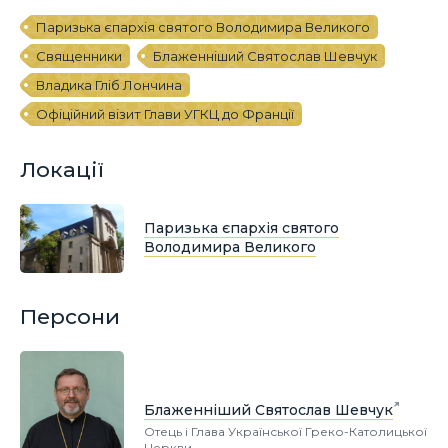
Паризька єпархія святого Володимира Великого
Священники
Блаженніший Святослав Шевчук
Владика Гліб Лончина
Офіційний візит Глави УГКЦ до Франції
Локації
Паризька єпархія святого
Володимира Великого
Персони
Блаженніший Святослав Шевчук
Отець і Глава Української Греко-Католицької
Церкви