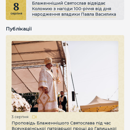
8
Блаженніший Святослав відвідає
Коломию з нагоди 100-річчя від дня
народження владики Павла Василика
серпня
Публікації
3 серпня
Проповідь Блаженнішого Святослава під час
Всеукраїнської патріаршої прощі до Галицької