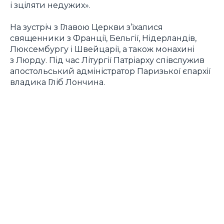
і зціляти недужих».
На зустріч з Главою Церкви з’їхалися
священники з Франції, Бельгії, Нідерландів,
Люксембургу і Швейцарії, а також монахині
з Люрду. Під час Літургії Патріарху співслужив
апостольський адміністратор Паризької єпархії
владика Гліб Лончина.