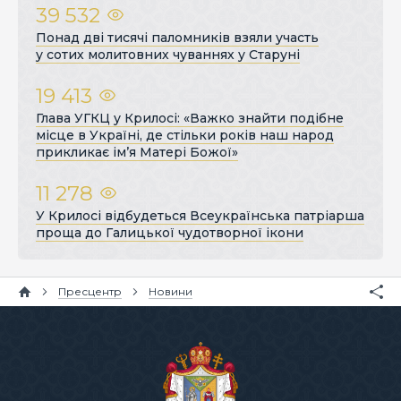
39 532
Понад дві тисячі паломників взяли участь
у сотих молитовних чуваннях у Старуні
19 413
Глава УГКЦ у Крилосі: «Важко знайти подібне
місце в Україні, де стільки років наш народ
прикликає ім’я Матері Божої»
11 278
У Крилосі відбудеться Всеукраїнська патріарша
проща до Галицької чудотворної ікони
Пресцентр
Новини