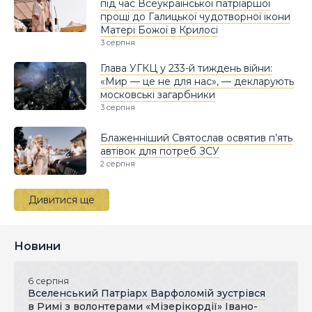
під час Всеукраїнської патріаршої
прощі до Галицької чудотворної ікони
Матері Божої в Крилосі
3 серпня
Глава УГКЦ у 233-й тиждень війни:
«Мир — це не для нас», — декларують
московські загарбники
3 серпня
Блаженніший Святослав освятив п’ять
автівок для потреб ЗСУ
2 серпня
Дивитися ще
Новини
6 серпня
Вселенський Патріарх Варфоломій зустрівся
в Римі з волонтерами «Мізерікордії» Івано-