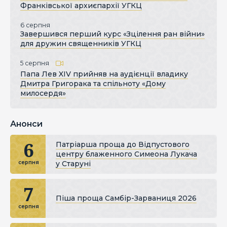
Франківської архиєпархії УГКЦ
6 серпня
Завершився перший курс «Зцілення ран війни»
для дружин священників УГКЦ
5 серпня
Папа Лев XIV прийняв на аудієнції владику
Дмитра Григорака та спільноту «Дому
милосердя»
Анонси
6
Патріарша проща до Відпустового
центру блаженного Симеона Лукача
у Старуні
серпня
7
Піша проща Самбір-Зарваниця 2026
серпня