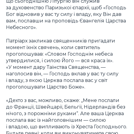
що сьогоднішню Літургію він служив
за духовенство Паризької єпархії, щоб «Господь
Бог відновив у вас ту силу і владу, яку Він дав
вам, пославши на проповідь Євангелія Царства
Небесного».
Патріарх закликав священників пригадати
момент їхніх свячень, коли святитель
проголошував: «Словом Господнім небеса
утвердилися, і силою Його — вся краса їх».
«У момент дару Таїнства Священства, —
наголосив він, — Господь вклав у вас ту силу
і владу, з якою Церква послала вас у світ
проголошувати Царство Боже».
«Дехто з вас, можливо, скаже: „Мене послали
до Франції, Швейцарії, Бельгії, Нідерландів без
нічого, з порожніми руками“. Але ваша Церква
послала вас із найголовнішим — силою
і владою, що випливають із Хреста Господнього.
Будьте певні: коли ви виконуватимете свою