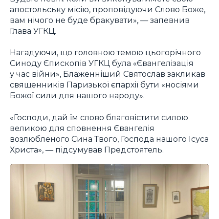
апостольську місію, проповідуючи Слово Боже,
вам нічого не буде бракувати», — запевнив
Глава УГКЦ.
Нагадуючи, що головною темою цьогорічного
Синоду Єпископів УГКЦ була «Євангелізація
у час війни», Блаженніший Святослав закликав
священників Паризької єпархії бути «носіями
Божої сили для нашого народу».
«Господи, дай їм слово благовістити силою
великою для сповнення Євангелія
возлюбленого Сина Твого, Господа нашого Ісуса
Христа», — підсумував Предстоятель.