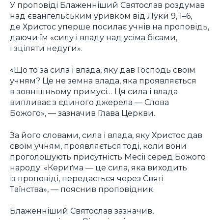
У проповіді Блаженніший Святослав роздумав
над євангельським уривком від Луки 9, 1–6,
де Христос уперше посилає учнів на проповідь,
даючи їм «силу і владу над усіма бісами,
і зціляти недуги».
«Що то за сила і влада, яку дав Господь своїм
учням? Це не земна влада, яка проявляється
в зовнішньому примусі… Ця сила і влада
випливає з єдиного джерела — Слова
Божого», — зазначив Глава Церкви.
За його словами, сила і влада, яку Христос дав
своїм учням, проявляється тоді, коли вони
проголошують присутність Месії серед Божого
народу. «Кериґма — це сила, яка виходить
із проповіді, передається через Святі
Таїнства», — пояснив проповідник.
Блаженніший Святослав зазначив,