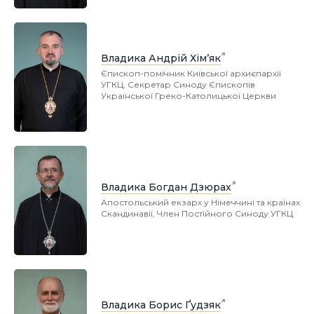
Владика Андрій Хім’як
Єпископ-помічник Київської архиєпархії
УГКЦ, Секретар Синоду Єпископів
Української Греко-Католицької Церкви
Владика Богдан Дзюрах
Апостольський екзарх у Німеччині та країнах
Скандинавії, Член Постійного Синоду УГКЦ
Владика Борис Ґудзяк