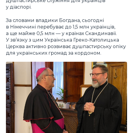
душпастирське служіння для українців
у діаспорі.
За словами владики Богдана, сьогодні
в Німеччині перебуває до 1,5 млн українців,
а ще майже 0,5 млн — у країнах Скандинавії.
У зв’язку з цим Українська Греко-Католицька
Церква активно розвиває душпастирську опіку
для українських громад за кордоном.