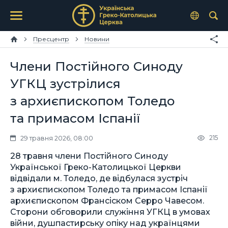
Пресцентр
Новини
Члени Постійного Синоду
УГКЦ зустрілися
з архиєпископом Толедо
та примасом Іспанії
215
29 травня 2026, 08:00
28 травня члени Постійного Синоду
Української Греко-Католицької Церкви
відвідали м. Толедо, де відбулася зустріч
з архиєпископом Толедо та примасом Іспанії
архиєпископом Франсіском Серро Чавесом.
Сторони обговорили служіння УГКЦ в умовах
війни, душпастирську опіку над українцями