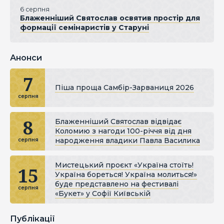
6 серпня
Блаженніший Святослав освятив простір для
формації семінаристів у Старуні
Анонси
7
Піша проща Самбір-Зарваниця 2026
серпня
8
Блаженніший Святослав відвідає
Коломию з нагоди 100-річчя від дня
народження владики Павла Василика
серпня
Мистецький проєкт «Україна стоїть!
15
Україна бореться! Україна молиться!»
буде представлено на фестивалі
серпня
«Букет» у Софії Київській
Публікації