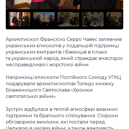
Архиєпископ Франсіско Серро Чавес запевнив
українських єпископів у подальшій підтримці
українських емігрантів і біженців в Іспанії
та український народ, який страждає внаслідок
несправедливої і жорстокої війни.
Наприкінці єпископи Постійного Синоду УГКЦ
подарували архиєпископові Толедо книжку
Блаженнішого Святослава «Хроніки
святотатської війни».
Зустріч відбулася в теплій атмосфері взаємної
підтримки та братнього спілкування. Сторони
обговорили виклики, які постали перед
Церквою в умовах війни, а також важливість