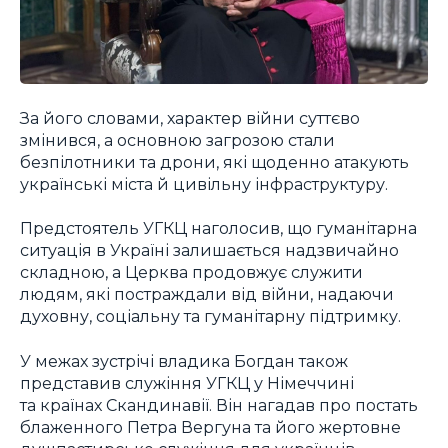
За його словами, характер війни суттєво
змінився, а основною загрозою стали
безпілотники та дрони, які щоденно атакують
українські міста й цивільну інфраструктуру.
Предстоятель УГКЦ наголосив, що гуманітарна
ситуація в Україні залишається надзвичайно
складною, а Церква продовжує служити
людям, які постраждали від війни, надаючи
духовну, соціальну та гуманітарну підтримку.
У межах зустрічі владика Богдан також
представив служіння УГКЦ у Німеччині
та країнах Скандинавії. Він нагадав про постать
блаженного Петра Вергуна та його жертовне