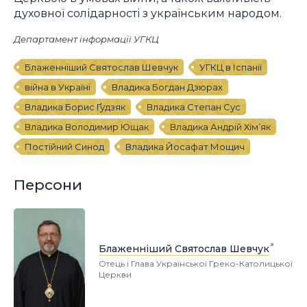
духовної солідарності з українським народом.
Департамент інформації УГКЦ
Блаженніший Святослав Шевчук
УГКЦ в Іспанії
війна в Україні
Владика Богдан Дзюрах
Владика Борис Ґудзяк
Владика Степан Сус
Владика Володимир Ющак
Владика Андрій Хім’як
Постійний Синод
Владика Йосафат Мощич
Персони
Блаженніший Святослав Шевчук
Отець і Глава Української Греко-Католицької
Церкви