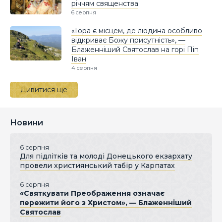
річчям священства
6 серпня
«Гора є місцем, де людина особливо
відкриває Божу присутність», —
Блаженніший Святослав на горі Піп
Іван
4 серпня
Дивитися ще
Новини
6 серпня
Для підлітків та молоді Донецького екзархату
провели християнський табір у Карпатах
6 серпня
«Святкувати Преображення означає
пережити його з Христом», — Блаженніший
Святослав