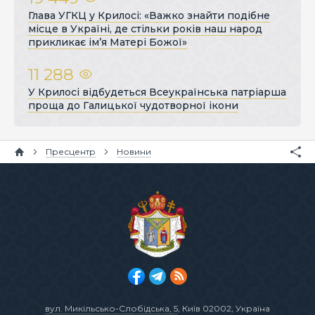
Глава УГКЦ у Крилосі: «Важко знайти подібне
місце в Україні, де стільки років наш народ
прикликає ім’я Матері Божої»
11 288
У Крилосі відбудеться Всеукраїнська патріарша
проща до Галицької чудотворної ікони
Пресцентр
Новини
вул. Микільсько-Слобідська, 5
, Київ 02002, Україна