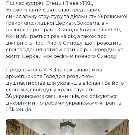
Під час зустрічі Отець і Глава УГКЦ
Блаженніший Святослав представив
синодальну структуру та діяльність Української
Греко-Католицької Церкви. Зокрема, він
розповів про працю Синоду Єпископів УГКЦ,
який збирається раз на рік, а також про
діяльність Постійного Синоду, що проводить
свої засідання чотири рази на рік і координує
життя Церкви між сесіями повного Синоду.
Предстоятель УГКЦ також ознайомив
архиєпископа Толедо з розвитком
душпастирства для українців в Іспанії. За його
словами, сьогодні у країні служать
36 українських священників, які опікуються
духовними потребами українських мігрантів
і біженців.