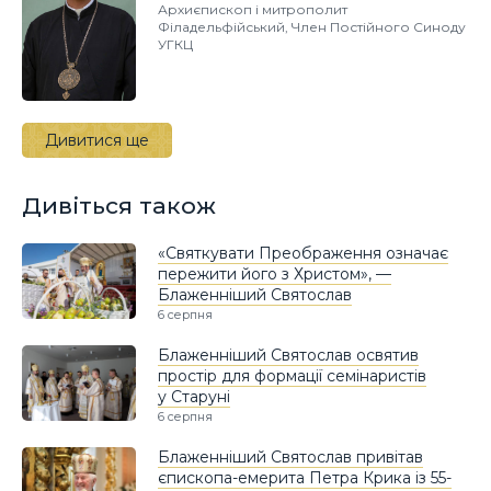
Архиєпископ і митрополит
Філадельфійський, Член Постійного Синоду
УГКЦ
Дивитися ще
Дивіться також
«Святкувати Преображення означає
пережити його з Христом», —
Блаженніший Святослав
6 серпня
Блаженніший Святослав освятив
простір для формації семінаристів
у Старуні
6 серпня
Блаженніший Святослав привітав
єпископа-емерита Петра Крика із 55-