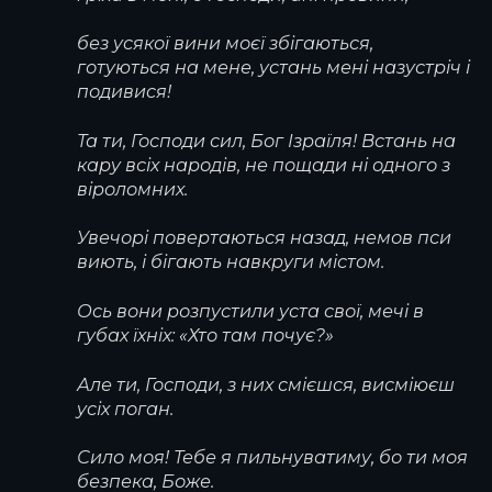
без усякої вини моєї збігаються,
готуються на мене, устань мені назустріч і
подивися!
Та ти, Господи сил, Бог Ізраїля! Встань на
кару всіх народів, не пощади ні одного з
віроломних.
Увечорі повертаються назад, немов пси
виють, і бігають навкруги містом.
Ось вони розпустили уста свої, мечі в
губах їхніх: «Хто там почує?»
Але ти, Господи, з них смієшся, висміюєш
усіх поган.
Сило моя! Тебе я пильнуватиму, бо ти моя
безпека, Боже.