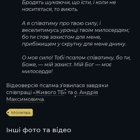
Бродять шукаючи, що їсти, і коли не
наситяться, то виють.
А я співатиму про твою силу, і
веселитимусь уранці твоїм милосердям;
бо ти став захистом для мене,
прибіжищем у скрутну для мене днину.
О моя сило! Тобі псалом співатиму, бо ти,
Боже, — мій захист. Мій Бог — моє
милосердя!
Відеоверсія псалма з’явилася завдяки
співпраці «
Живого ТБ
» та
о. Андрія
Максимовича
.
Молитва
Інші фото та відео