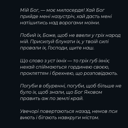
Мій Бог, — моє милосердя! Хай Бог
прийде мені назустріч, хай дасть мені
натішитись над ворогами моїми.
Побий їх, Боже, щоб не ввели у гріх народ
мій. Присилуй блукати їх, у твоїй силі
провали їх, Господи, щите наш.
Що слово з уст їхніх — то гріх губ їхніх;
нехай спіймаються гординею своєю,
прокляттям і брехнею, що розповідають.
Погуби в обуренні, погуби, щоб більше не
було їх, щоб знали, що Бог Яковом
править аж по землі край.
Увечорі повертаються назад, немов пси
виють і бігають навкруги містом.