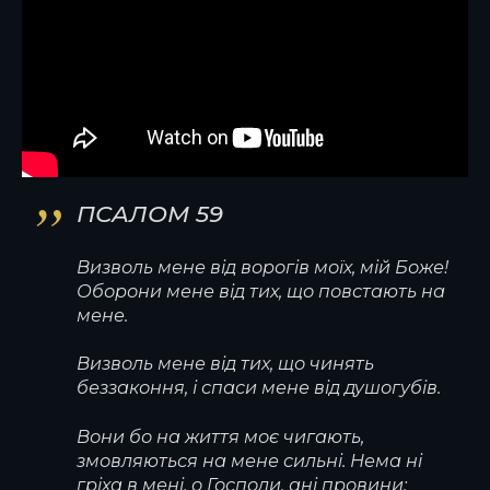
ПСАЛОМ 59
Визволь мене від ворогів моїх, мій Боже!
Оборони мене від тих, що повстають на
мене.
Визволь мене від тих, що чинять
беззаконня, і спаси мене від душогубів.
Вони бо на життя моє чигають,
змовляються на мене сильні. Нема ні
гріха в мені, о Господи, ані провини;