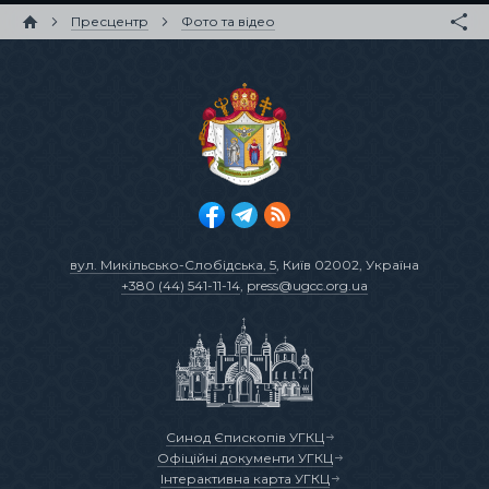
Пресцентр
Фото та відео
вул. Микільсько-Слобідська, 5
, Київ 02002, Україна
+380 (44) 541-11-14
,
press@ugcc.org.ua
Синод Єпископів УГКЦ
Офіційні документи УГКЦ
Інтерактивна карта УГКЦ