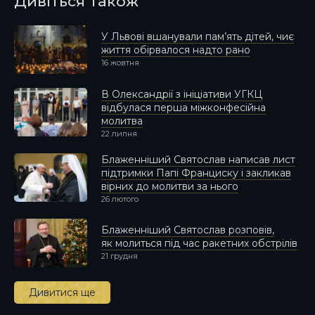
Дивіться також
У Львові вшанували пам’ять дітей, чиє
життя обірвалося надто рано
16 жовтня
В Олександрії з ініціативи УГКЦ
відбулася перша міжконфесійна
молитва
22 липня
Блаженніший Святослав написав лист
підтримки Папі Франциску і закликав
вірних до молитви за нього
26 лютого
Блаженніший Святослав розповів,
як молиться під час ракетних обстрілів
21 грудня
Дивитися ще