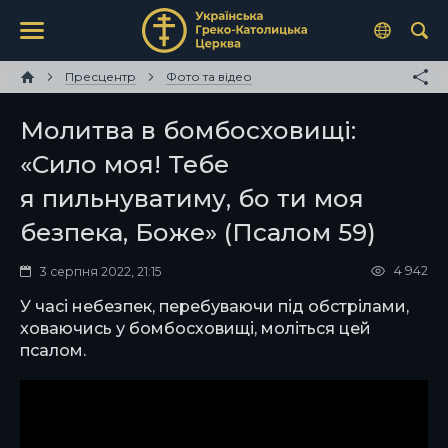
Пресцентр
Фото та відео
Молитва в бомбосховищі:
«Сило моя! Тебе
я пильнуватиму, бо ти моя
безпека, Боже» (Псалом 59)
4 942
3 серпня 2022, 21:15
У часі небезпек, перебуваючи під обстрілами,
ховаючись у бомбосховищі, моліться цей
псалом.