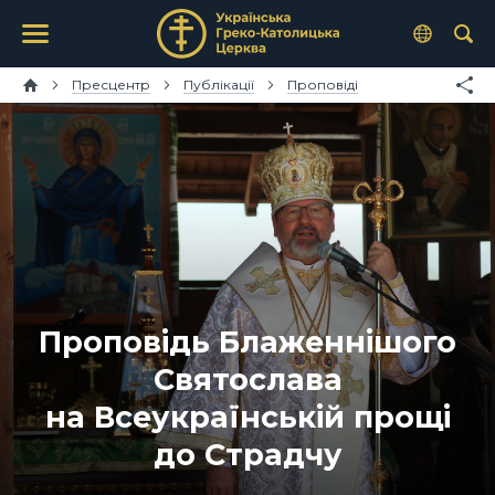
Пресцентр
Публікації
Проповіді
Проповідь Блаженнішого
Святослава
на Всеукраїнській прощі
до Страдчу