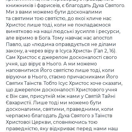
книжників і фарисеїв, є благодать Духа Святого.
Ми з вами можемо бути досконалими
та святими тою святістю, до якої кличе нас
Христос лише тоді, коли не покладаємося
винятково на наші людські зусилля і ресурси,
але віримо в Бога. Тому навчає нас апостол
Павло, що «людина оправдується не ділами
закону, а через віру в Ісуса Христа» (Гал 2, 16).
Сам Христос є джерелом досконалості свого
учня, що вірує в Нього. А ми можемо
наповнитися Його святістю лише тоді, коли
віруючи в Нього, стаємо причасниками Його
Святих Таїнств. Тобто Ісус Христос хоче сказати,
що джерелом досконалості Христового учня
є Він сам, присутній між нами у Святій Тайні
Євхаристії. Лише тоді ми можемо бути
досконалими, святими, праведними, коли
черпаємо благодать Духа Святого з Таїнств
Христової Церкви, сповняючись тою
праведністю, яку відкриває перед нами наш