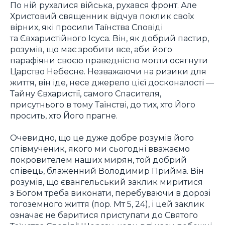
По ній рухалися війська, рухався фронт. Але
Христовий священник відчув поклик своїх
вірних, які просили Таїнства Сповіді
та Євхаристійного Ісуса. Він, як добрий пастир,
розумів, що має зробити все, аби його
парафіяни своєю праведністю могли осягнути
Царство Небесне. Незважаючи на ризики для
життя, він іде, несе джерело цієї досконалості —
Тайну Євхаристії, самого Спасителя,
присутнього в тому Таїнстві, до тих, хто Його
просить, хто Його прагне.
Очевидно, що це дуже добре розумів його
співмученик, якого ми сьогодні вважаємо
покровителем наших мирян, той добрий
співець, блаженний Володимир Прийма. Він
розумів, що євангельський заклик миритися
з Богом треба виконати, перебуваючи в дорозі
тогоземного життя (пор. Мт 5, 24), і цей заклик
означає не баритися приступати до Святого