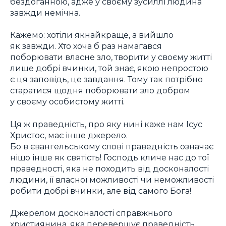
бездоганною, адже у своєму зусиллі людина
завжди немічна.
Кажемо: хотіли якнайкраще, а вийшло
як завжди. Хто хоча б раз намагався
поборювати власне зло, творити у своєму житті
лише добрі вчинки, той знає, якою непростою
є ця заповідь, це завдання. Тому так потрібно
старатися щодня поборювати зло добром
у своєму особистому житті.
Ця ж праведність, про яку нині каже нам Ісус
Христос, має інше джерело.
Бо в євангельському слові праведність означає
ніщо інше як святість! Господь кличе нас до тої
праведності, яка не походить від досконалості
людини, її власної можливості чи неможливості
робити добрі вчинки, але від самого Бога!
Джерелом досконалості справжнього
християнина, яка перевершує праведність