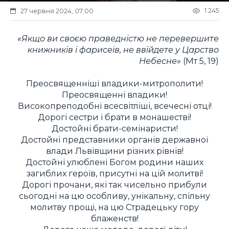
1 245
27 червня 2024, 07:00
«Якщо ви своєю праведністю не перевершите
книжників і фарисеїв, не ввійдете у Царство
Небесне»
(Мт 5, 19)
Преосвященніші владики-митрополити!
Преосвященні владики!
Високопреподобні всесвітліші, всечесні отці!
Дорогі сестри і брати в монашестві!
Достойні брати-семінаристи!
Достойні представники органів державної
влади Львівщини різних рівнів!
Достойні улюблені Богом родини наших
загиблих героїв, присутні на цій молитві!
Дорогі прочани, які так чисельно прибули
сьогодні на цю особливу, унікальну, спільну
молитву прощі, на цю Страдецьку гору
блаженств!