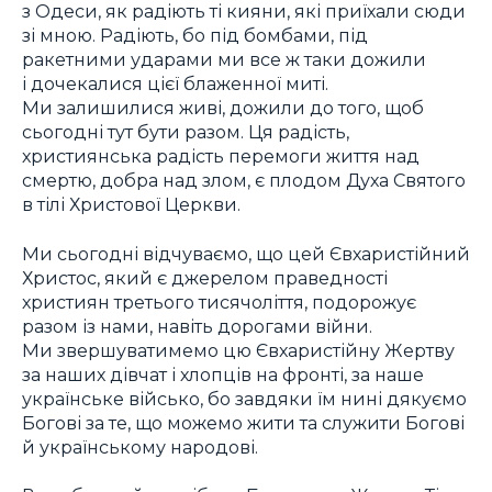
з Одеси, як радіють ті кияни, які приїхали сюди
зі мною. Радіють, бо під бомбами, під
ракетними ударами ми все ж таки дожили
і дочекалися цієї блаженної миті.
Ми залишилися живі, дожили до того, щоб
сьогодні тут бути разом. Ця радість,
християнська радість перемоги життя над
смертю, добра над злом, є плодом Духа Святого
в тілі Христової Церкви.
Ми сьогодні відчуваємо, що цей Євхаристійний
Христос, який є джерелом праведності
християн третього тисячоліття, подорожує
разом із нами, навіть дорогами війни.
Ми звершуватимемо цю Євхаристійну Жертву
за наших дівчат і хлопців на фронті, за наше
українське військо, бо завдяки їм нині дякуємо
Богові за те, що можемо жити та служити Богові
й українському народові.