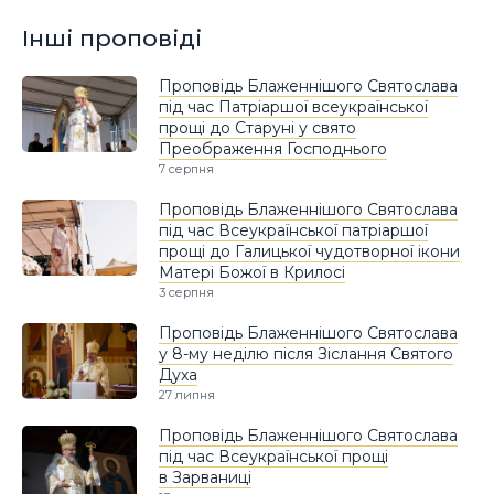
Інші проповіді
Проповідь Блаженнішого Святослава
під час Патріаршої всеукраїнської
прощі до Старуні у свято
Преображення Господнього
7 серпня
Проповідь Блаженнішого Святослава
під час Всеукраїнської патріаршої
прощі до Галицької чудотворної ікони
Матері Божої в Крилосі
3 серпня
Проповідь Блаженнішого Святослава
у 8-му неділю після Зіслання Святого
Духа
27 липня
Проповідь Блаженнішого Святослава
під час Всеукраїнської прощі
в Зарваниці