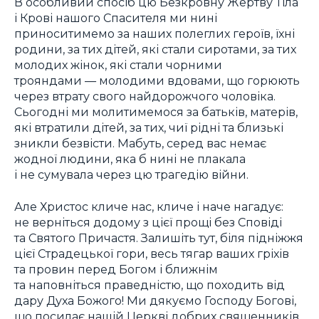
В особливий спосіб цю Безкровну Жертву Тіла
і Крові нашого Спасителя ми нині
приноситимемо за наших полеглих героїв, їхні
родини, за тих дітей, які стали сиротами, за тих
молодих жінок, які стали чорними
трояндами — молодими вдовами, що горюють
через втрату свого найдорожчого чоловіка.
Сьогодні ми молитимемося за батьків, матерів,
які втратили дітей, за тих, чиї рідні та близькі
зникли безвісти. Мабуть, серед вас немає
жодної людини, яка б нині не плакала
і не сумувала через цю трагедію війни.
Але Христос кличе нас, кличе і наче нагадує:
не верніться додому з цієї прощі без Сповіді
та Святого Причастя. Залишіть тут, біля підніжжя
цієї Страдецької гори, весь тягар ваших гріхів
та провин перед Богом і ближнім
та наповніться праведністю, що походить від
дару Духа Божого! Ми дякуємо Господу Богові,
що посилає нашій Церкві добрих священників,