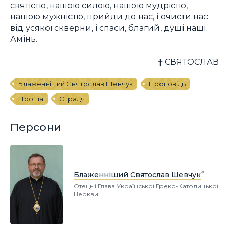
святістю, нашою силою, нашою мудрістю,
нашою мужністю, прийди до нас, і очисти нас
від усякої скверни, і спаси, благий, душі наші.
Амінь.
† СВЯТОСЛАВ
Блаженніший Святослав Шевчук
Проповідь
Проща
Страдч
Персони
Блаженніший Святослав Шевчук
Отець і Глава Української Греко-Католицької
Церкви