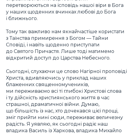
перетворюються на ісповідь нашої віри в Бога
у наших щоденних вчинках любові до Бога
і ближнього.
Тому так важливо нам якнайчастіше користати
з Таїнства примирення з Богом — Тайни
Сповіді, і навіть щоденно приступати
до Святого Причастя. Лише тоді матимемо
відкритий доступ до Царства Небесного.
Сьогодні, слухаючи це слово Нагірної проповіді
Христа, вдивляючись у приклад наших
блаженних священномучеників,
ми переживаємо всі ті глибокі Христові слова
і ту дійсність християнського життя в час
страшної, драматичної війни. Думаю,
що більшість із нас, хто дочекався цієї прощі,
зміг прийти нині сюди, переживає величезну
радість. Я уявляю, як сьогодні радіє наш
владика Василь із Харкова, владика Михайло