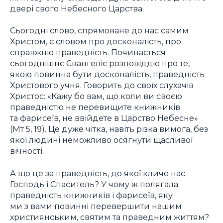
двері свого Небесного Царства.
Сьогодні слово, спрямоване до нас самим
Христом, є словом про досконалість, про
справжню праведність. Починається
сьогоднішнє Євангеліє розповіддю про те,
якою повинна бути досконалість, праведність
Христового учня. Говорить до своїх слухачів
Христос: «Кажу бо вам, що коли ви своєю
праведністю не перевищите книжників
та фарисеїв, не ввійдете в Царство Небесне»
(Мт 5, 19). Це дуже чітка, навіть різка вимога, без
якої людині неможливо осягнути щасливої
вічності.
А що це за праведність, до якої кличе нас
Господь і Спаситель? У чому ж полягала
праведність книжників і фарисеїв, яку
ми з вами повинні перевершити нашим
християнським, святим та праведним життям?