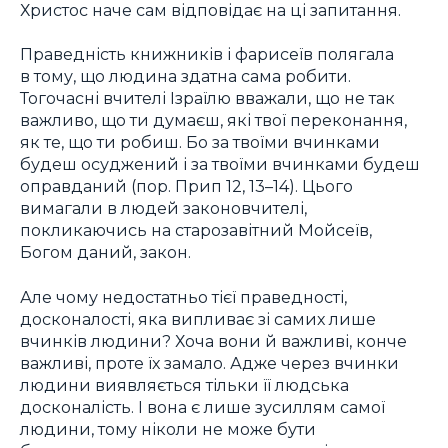
Христос наче сам відповідає на ці запитання.
Праведність книжників і фарисеїв полягала
в тому, що людина здатна сама робити.
Тогочасні вчителі Ізраїлю вважали, що не так
важливо, що ти думаєш, які твої переконання,
як те, що ти робиш. Бо за твоїми вчинками
будеш осуджений і за твоїми вчинками будеш
оправданий (пор. Прип 12, 13–14). Цього
вимагали в людей законовчителі,
покликаючись на старозавітний Мойсеїв,
Богом даний, закон.
Але чому недостатньо тієї праведності,
досконалості, яка випливає зі самих лише
вчинків людини? Хоча вони й важливі, конче
важливі, проте їх замало. Адже через вчинки
людини виявляється тільки її людська
досконалість. І вона є лише зусиллям самої
людини, тому ніколи не може бути