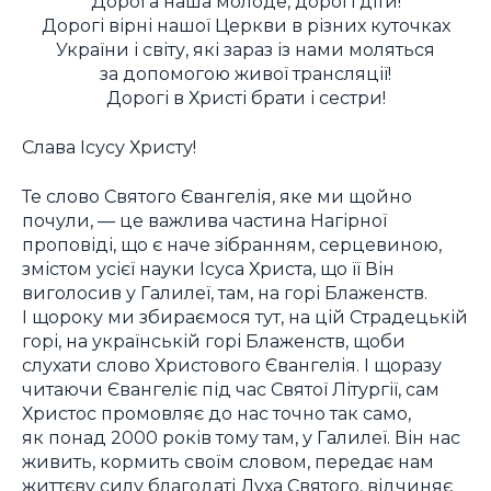
Дорога наша молоде, дорогі діти!
Дорогі вірні нашої Церкви в різних куточках
України і світу, які зараз із нами моляться
за допомогою живої трансляції!
Дорогі в Христі брати і сестри!
Слава Ісусу Христу!
Те слово Святого Євангелія, яке ми щойно
почули, — це важлива частина Нагірної
проповіді, що є наче зібранням, серцевиною,
змістом усієї науки Ісуса Христа, що її Він
виголосив у Галилеї, там, на горі Блаженств.
І щороку ми збираємося тут, на цій Страдецькій
горі, на українській горі Блаженств, щоби
слухати слово Христового Євангелія. І щоразу
читаючи Євангеліє під час Святої Літургії, сам
Христос промовляє до нас точно так само,
як понад 2000 років тому там, у Галилеї. Він нас
живить, кормить своїм словом, передає нам
життєву силу благодаті Духа Святого, відчиняє