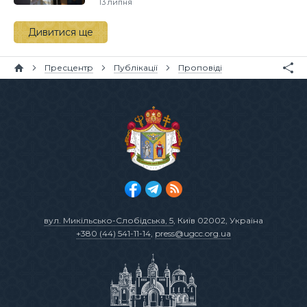
13 липня
Дивитися ще
Пресцентр
Публікації
Проповіді
вул. Микільсько-Слобідська, 5
, Київ 02002, Україна
+380 (44) 541-11-14
,
press@ugcc.org.ua