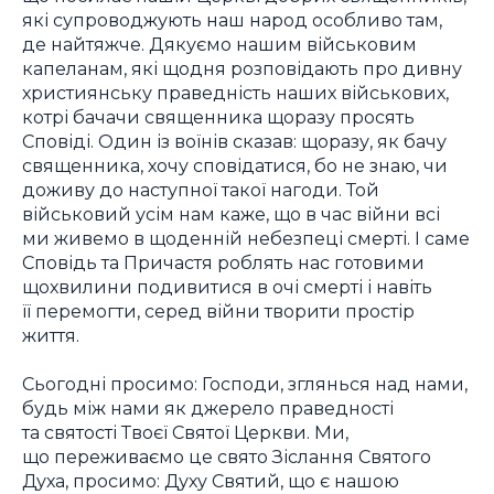
які супроводжують наш народ особливо там,
де найтяжче. Дякуємо нашим військовим
капеланам, які щодня розповідають про дивну
християнську праведність наших військових,
котрі бачачи священника щоразу просять
Сповіді. Один із воїнів сказав: щоразу, як бачу
священника, хочу сповідатися, бо не знаю, чи
доживу до наступної такої нагоди. Той
військовий усім нам каже, що в час війни всі
ми живемо в щоденній небезпеці смерті. І саме
Сповідь та Причастя роблять нас готовими
щохвилини подивитися в очі смерті і навіть
її перемогти, серед війни творити простір
життя.
Сьогодні просимо: Господи, зглянься над нами,
будь між нами як джерело праведності
та святості Твоєї Святої Церкви. Ми,
що переживаємо це свято Зіслання Святого
Духа, просимо: Духу Святий, що є нашою