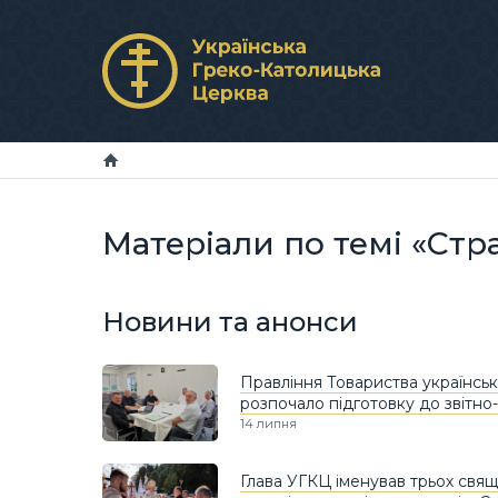
Матеріали по темі «Стр
Новини та анонси
Правління Товариства українськ
розпочало підготовку до звітно
14 липня
Глава УГКЦ іменував трьох св