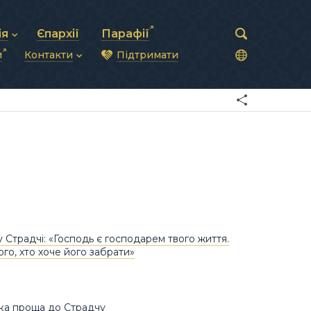
ія
Єпархії
Парафії
и
Контакти
Підтримати
астирська рада
нод
нсово-господарська діяльність
Загальна інформація
ди
ки та комунікації
Глава УГКЦ
ністративні питання
Синоди Єпископів
підрозділи
Трибунал
Патріарша курія
Єпархії та екзархати
 Страдчі: «Господь є господарем твого життя.
ого, хто хоче його забрати»
ка проща до Страдчу