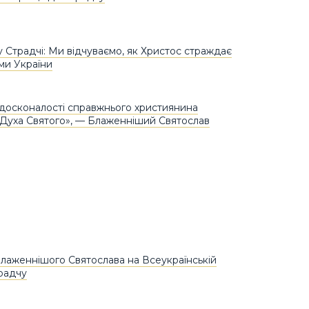
у Страдчі: Ми відчуваємо, як Христос страждає
ми України
досконалості справжнього християнина
 Духа Святого», — Блаженніший Святослав
лаженнішого Святослава на Всеукраїнській
радчу