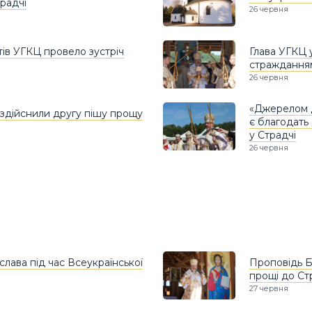
традчі
26 червня
тів УГКЦ провело зустріч
Глава УГКЦ 
страждання
26 червня
«Джерелом 
здійснили другу пішу прощу
є благодать
у Страдчі
26 червня
лава під час Всеукраїнської
Проповідь Б
прощі до Ст
27 червня