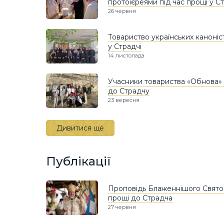
протоієреями під час прощі у С
26 червня
Товариство українських каноніс
у Страдчі
14 листопада
Учасники товариства «Обнова» 
до Страдчу
23 вересня
Дивитися ще
Публікації
Проповідь Блаженнішого Святос
прощі до Страдча
27 червня