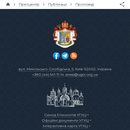
Пресцентр
Публікації
Проповіді
вул. Микільсько-Слобідська, 5
, Київ 02002, Україна
+380 (44) 541-11-14
,
press@ugcc.org.ua
Синод Єпископів УГКЦ
Офіційні документи УГКЦ
Інтерактивна карта УГКЦ