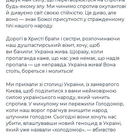
будь-якому злу. Ми чинимо спротив окупантові
й дивуємо світ своєю стійкістю. Це диво, але
воно — знак Божої присутності у стражденному
тілі нашого народу.
Дорогі в Христі брати і сестри, розпочинаючи
наш душпастирський візит, хочу, щоб
ви бачили: Україна жива. Щоразу, коли
пропаганда каже, що нас уже немає, що надія
пропала — це неправда. Україна жива! Вона
стоїть, бореться і молиться!
Ми приїхали зі столиці України, із замерзлого
Києва, щоб поділитися з вами неймовірною
силою українського народу, який чинить
спротив. У минулому ми пережили Голодомор,
коли наш ворог прагнув знищити народ
штучним голодом. Сьогодні вони хочуть нас
убити, влаштувавши новий геноцид в Україні,
який уже назвали «холодомор», — вбивство