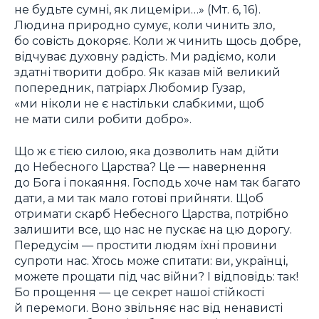
не будьте сумні, як лицеміри…» (Мт. 6, 16).
Людина природно сумує, коли чинить зло,
бо совість докоряє. Коли ж чинить щось добре,
відчуває духовну радість. Ми радіємо, коли
здатні творити добро. Як казав мій великий
попередник, патріарх Любомир Гузар,
«ми ніколи не є настільки слабкими, щоб
не мати сили робити добро».
Що ж є тією силою, яка дозволить нам дійти
до Небесного Царства? Це — навернення
до Бога і покаяння. Господь хоче нам так багато
дати, а ми так мало готові прийняти. Щоб
отримати скарб Небесного Царства, потрібно
залишити все, що нас не пускає на цю дорогу.
Передусім — простити людям їхні провини
супроти нас. Хтось може спитати: ви, українці,
можете прощати під час війни? І відповідь: так!
Бо прощення — це секрет нашої стійкості
й перемоги. Воно звільняє нас від ненависті