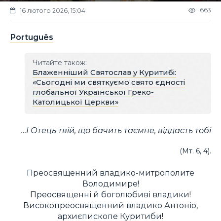
663
16 лютого 2026, 15:04
Português
Читайте також:
Блаженніший Святослав у Куритибі:
«Сьогодні ми святкуємо свято єдності
глобальної Української Греко-
Католицької Церкви»
…І Отець твій, що бачить таємне, віддасть тобі
(Мт. 6, 4).
Преосвященний владико-митрополите
Володимире!
Преосвященні й боголюбиві владики!
Високопреосвященний владико Антоніо,
архиєпископе Куритиби!