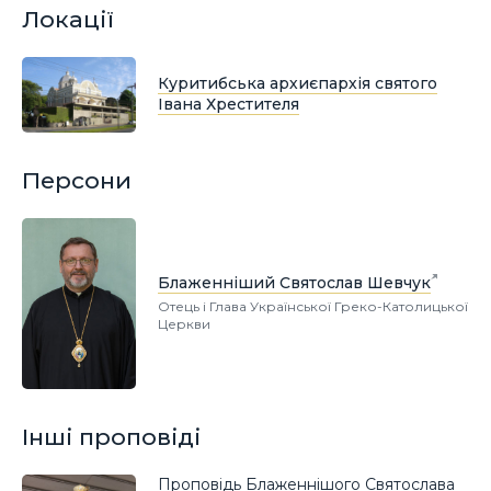
Локації
Куритибська архиєпархія святого
Івана Хрестителя
Персони
Блаженніший Святослав Шевчук
Отець і Глава Української Греко-Католицької
Церкви
Інші проповіді
Проповідь Блаженнішого Святослава