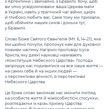
з Аргентини і, звичайно, з Бразилії. Хочу, щоб
ви чітко усвідомлювали: ваша Церква-мати
в Україні, навіть у трагічний час війни, щиро
й глибоко любить вас. Саме тому ми приїхали,
щоб обійняти наших синів і доньок тут,
у Бразилії.
Слово Боже Святого Євангелія (Мт. 6, 14–21), яке
ми щойно почули, пропонує нам для духовної
поживи частину Нагірної проповіді Ісуса
Христа, яку деякі науковці називають
«Конституція Небесного Царства». Господь
запрошує нас подивитися на все наше життя —
на самих себе й на інших людей —
з перспективи вічності, із перспективи
Небесного Царства.
Це Боже слово закликає нас змінити погляд
на особисте життя й міжособистісні стосунки,
розглядаючи їх крізь призму Царства
Небесного. В Україні ми щодня живемо під