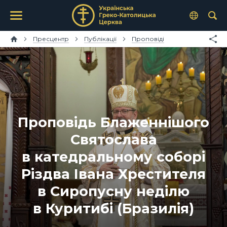
Пресцентр
Публікації
Проповіді
Проповідь Блаженнішого
Святослава
в катедральному соборі
Різдва Івана Хрестителя
в Сиропусну неділю
в Куритибі (Бразилія)