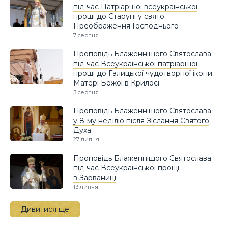
під час Патріаршої всеукраїнської
прощі до Старуні у свято
Преображення Господнього
7 серпня
Проповідь Блаженнішого Святослава
під час Всеукраїнської патріаршої
прощі до Галицької чудотворної ікони
Матері Божої в Крилосі
3 серпня
Проповідь Блаженнішого Святослава
у 8-му неділю після Зіслання Святого
Духа
27 липня
Проповідь Блаженнішого Святослава
під час Всеукраїнської прощі
в Зарваниці
13 липня
Дивитися ще