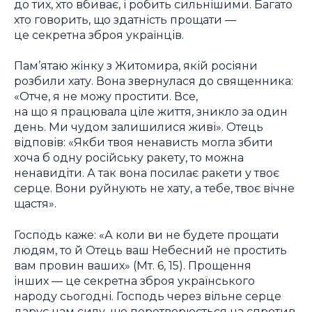
до тих, хто вбиває, і робить сильнішими. Багато
хто говорить, що здатність прощати —
це секретна зброя українців.
Пам’ятаю жінку з Житомира, якій росіяни
розбили хату. Вона звернулася до священника:
«Отче, я не можу простити. Все,
на що я працювала ціле життя, зникло за один
день. Ми чудом залишилися живі». Отець
відповів: «Якби твоя ненависть могла збити
хоча б одну російську ракету, то можна
ненавидіти. А так вона посилає ракети у твоє
серце. Вони руйнують не хату, а тебе, твоє вічне
щастя».
Господь каже: «А коли ви не будете прощати
людям, то й Отець ваш Небесний не простить
вам провин ваших» (Мт. 6, 15). Прощення
інших — це секретна зброя українського
народу сьогодні. Господь через вільне серце
дарує нам силу, що перетворюється на спротив