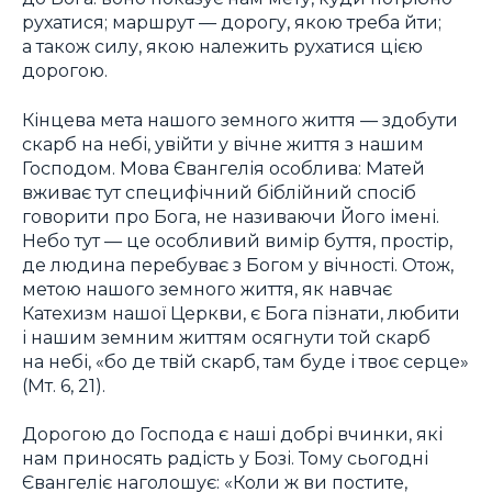
рухатися; маршрут — дорогу, якою треба йти;
а також силу, якою належить рухатися цією
дорогою.
Кінцева мета нашого земного життя — здобути
скарб на небі, увійти у вічне життя з нашим
Господом. Мова Євангелія особлива: Матей
вживає тут специфічний біблійний спосіб
говорити про Бога, не називаючи Його імені.
Небо тут — це особливий вимір буття, простір,
де людина перебуває з Богом у вічності. Отож,
метою нашого земного життя, як навчає
Катехизм нашої Церкви, є Бога пізнати, любити
і нашим земним життям осягнути той скарб
на небі, «бо де твій скарб, там буде і твоє серце»
(Мт. 6, 21).
Дорогою до Господа є наші добрі вчинки, які
нам приносять радість у Бозі. Тому сьогодні
Євангеліє наголошує: «Коли ж ви постите,