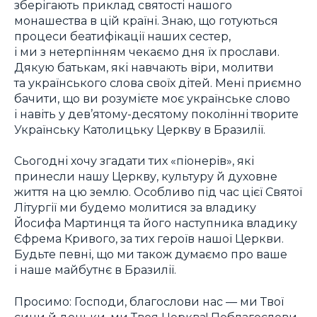
зберігають приклад святості нашого
монашества в цій країні. Знаю, що готуються
процеси беатифікації наших сестер,
і ми з нетерпінням чекаємо дня їх прослави.
Дякую батькам, які навчають віри, молитви
та українського слова своїх дітей. Мені приємно
бачити, що ви розумієте моє українське слово
і навіть у дев’ятому-десятому поколінні творите
Українську Католицьку Церкву в Бразилії.
Сьогодні хочу згадати тих «піонерів», які
принесли нашу Церкву, культуру й духовне
життя на цю землю. Особливо під час цієї Святої
Літургії ми будемо молитися за владику
Йосифа Мартинця та його наступника владику
Єфрема Кривого, за тих героїв нашої Церкви.
Будьте певні, що ми також думаємо про ваше
і наше майбутнє в Бразилії.
Просимо: Господи, благослови нас — ми Твої
сини й доньки, ми Твоя Церква! Поблагослови