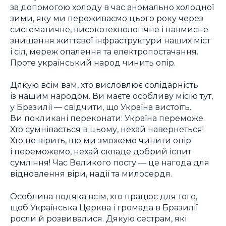
за допомогою холоду в час аномально холодної
зими, яку ми переживаємо цього року через
систематичне, високотехнологічне і навмисне
знищення життєвої інфраструктури наших міст
і сіл, мереж опалення та електропостачання.
Проте український народ чинить опір.
Дякую всім вам, хто висловлює солідарність
із нашим народом. Ви маєте особливу місію тут,
у Бразилії — свідчити, що Україна вистоїть.
Ви покликані переконати: Україна переможе.
Хто сумнівається в цьому, нехай навернеться!
Хто не вірить, що ми зможемо чинити опір
і переможемо, нехай складе добрий іспит
сумління! Час Великого посту — це нагода для
відновлення віри, надії та милосердя.
Особлива подяка всім, хто працює для того,
щоб Українська Церква і громада в Бразилії
росли й розвивалися. Дякую сестрам, які