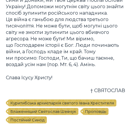
Україну! Допоможи могутнім світу цього знайти
спосіб зупинити російського нападника.
Ця війна є ганьбою для людства третього
тисячоліття. Не може бути, щоб могутні цього
світу не змогли зупинити цього вбивчого
агресора. Не може бути! Ми віримо,
що Господарем історії є Бог. Люди починають
війни, а Господь кладе їм край. Тому
ми просимо: Господи, Ти, що бачиш таємне,
воздай усім нам (пор. Мт. 6, 4). Амінь.
Слава Ісусу Христу!
† СВЯТОСЛАВ
Куритибська архиєпархія святого Івана Хрестителя
Блаженніший Святослав Шевчук
Проповідь
Постійний Синод