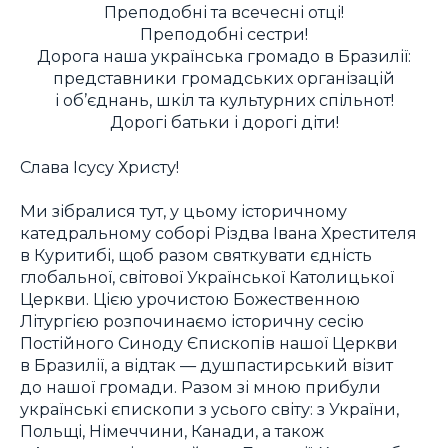
Преподобні та всечесні отці!
Преподобні сестри!
Дорога наша українська громадо в Бразилії:
представники громадських організацій
і об’єднань, шкіл та культурних спільнот!
Дорогі батьки і дорогі діти!
Слава Ісусу Христу!
Ми зібралися тут, у цьому історичному
катедральному соборі Різдва Івана Хрестителя
в Куритибі, щоб разом святкувати єдність
глобальної, світової Української Католицької
Церкви. Цією урочистою Божественною
Літургією розпочинаємо історичну сесію
Постійного Синоду Єпископів нашої Церкви
в Бразилії, а відтак — душпастирський візит
до нашої громади. Разом зі мною прибули
українські єпископи з усього світу: з України,
Польщі, Німеччини, Канади, а також