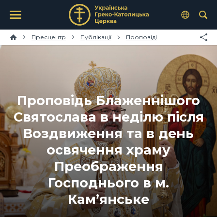
Пресцентр
Публікації
Проповіді
Проповідь Блаженнішого
Святослава в неділю після
Воздвиження та в день
освячення храму
Преображення
Господнього в м.
Кам’янське