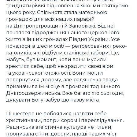
тридцятиріччя відновлення якої ми святкуємо
цього року. Спільнота стала матерньою
громадою для всіх наших парафій
на Дніпропетровщині й Запоріжжі. Від неї
почалося відродження нашого церковного
життя в інших громадах Півдня України. Усе
почалося із шести осіб — репресованих греко-
католиків, які відбули сталінські табори. Це,
мабуть, був момент, коли вони мусили
зректися себе, щоб не зрадити своєї віри
та української тотожності. Вони могли
повернутися додому, але радянська влада
призначила їм місце в промзоні тодішнього
Дніпродзержинська. Вже багато хто сьогодні,
дякувати Богу, забув цю назву міста.
Ці шестеро не побоялися назвати себе
християнами, попри сором і переслідування.
Радянська атеїстична культура не тільки
пронизала стіни, дороги, площі наших міст