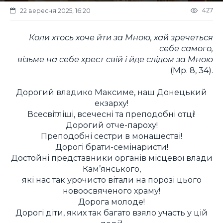
427
22 вересня 2025, 16:20
Коли хтось хоче йти за Мною, хай зречеться
себе самого,
візьме на себе хрест свій і йде слідом за Мною
(Мр. 8, 34).
Дорогий владико Максиме, наш Донецький
екзарху!
Всесвітліші, всечесні та преподобні отці!
Дорогий отче-пароху!
Преподобні сестри в монашестві!
Дорогі брати-семінаристи!
Достойні представники органів місцевої влади
Кам’янського,
які нас так урочисто вітали на порозі цього
новоосвяченого храму!
Дорога молоде!
Дорогі діти, яких так багато взяло участь у цій