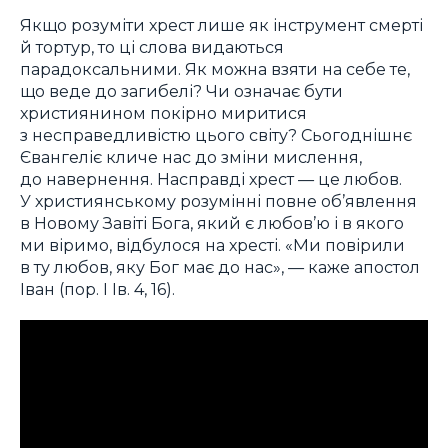
Якщо розуміти хрест лише як інструмент смерті
й тортур, то ці слова видаються
парадоксальними. Як можна взяти на себе те,
що веде до загибелі? Чи означає бути
християнином покірно миритися
з несправедливістю цього світу? Сьогоднішнє
Євангеліє кличе нас до зміни мислення,
до навернення. Насправді хрест — це любов.
У християнському розумінні повне об’явлення
в Новому Завіті Бога, який є любов’ю і в якого
ми віримо, відбулося на хресті. «Ми повірили
в ту любов, яку Бог має до нас», — каже апостол
Іван (пор. I Ів. 4, 16).