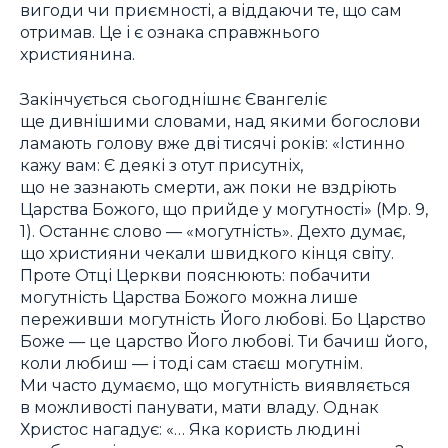
вигоди чи приємності, а віддаючи те, що сам
отримав. Це і є ознака справжнього
християнина.
Закінчується сьогоднішнє Євангеліє
ще дивнішими словами, над якими богослови
ламають голову вже дві тисячі років: «Істинно
кажу вам: Є деякі з отут присутніх,
що не зазнають смерти, аж поки не вздріють
Царства Божого, що прийде у могутності» (Мр. 9,
1). Останнє слово — «могутність». Дехто думає,
що християни чекали швидкого кінця світу.
Проте Отці Церкви пояснюють: побачити
могутність Царства Божого можна лише
переживши могутність Його любові. Бо Царство
Боже — це царство Його любові. Ти бачиш його,
коли любиш — і тоді сам стаєш могутнім.
Ми часто думаємо, що могутність виявляється
в можливості панувати, мати владу. Однак
Христос нагадує: «… Яка користь людині