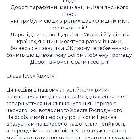
події!
Дорогі парафіяни, мешканці м. Кам’янського
і гості,
які прибули сюди з різних довколишніх міст,
містечок і сіл!
Дорогі діти нашої Церкви в Україні й у різних
країнах, які нині моляться разом із нами,
бо весь світ завдяки «Живому телебаченню»
бачить цю дивовижну Богом люблену громаду!
Дорогі в Христі брати і сестри!
Слава Ісусу Христу!
Ця неділя в нашому літургійному ритмі
називається неділею після Воздвиження. Нею
завершується цикл вшанування Церквою
чесного і животворного Хреста Господнього.
Це особливий період у році, коли Церква
вказує нам на джерело нашої сили і стійкості,
а передусім — нашої віри. Упродовж цих днів
ми багато чули про хрест, але сьогодні слухаємо