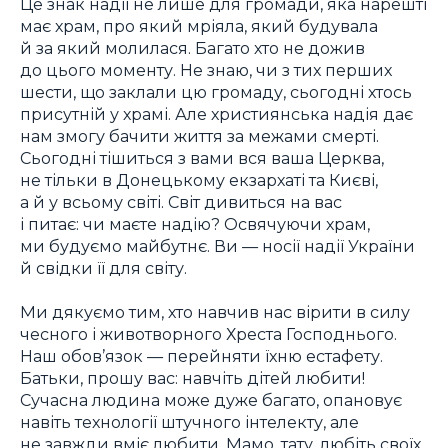
Це знак надії не лише для громади, яка нарешті
має храм, про який мріяла, який будувала
й за який молилася. Багато хто не дожив
до цього моменту. Не знаю, чи з тих перших
шести, що заклали цю громаду, сьогодні хтось
присутній у храмі. Але християнська надія дає
нам змогу бачити життя за межами смерті.
Сьогодні тішиться з вами вся ваша Церква,
не тільки в Донецькому екзархаті та Києві,
а й у всьому світі. Світ дивиться на вас
і питає: чи маєте надію? Освячуючи храм,
ми будуємо майбутнє. Ви — носії надії України
й свідки її для світу.
Ми дякуємо тим, хто навчив нас вірити в силу
чесного і животворного Хреста Господнього.
Наш обов’язок — перейняти їхню естафету.
Батьки, прошу вас: навчіть дітей любити!
Сучасна людина може дуже багато, опановує
навіть технології штучного інтелекту, але
не завжди вміє любити. Мамо, тату, любіть своїх