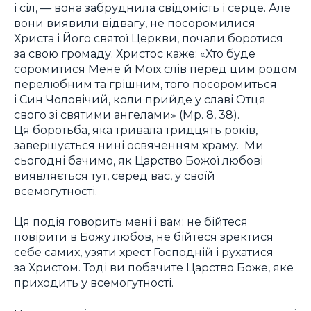
і сіл, — вона забруднила свідомість і серце. Але
вони виявили відвагу, не посоромилися
Христа і Його святої Церкви, почали боротися
за свою громаду. Христос каже: «Хто буде
соромитися Мене й Моїх слів перед цим родом
перелюбним та грішним, того посоромиться
і Син Чоловічий, коли прийде у славі Отця
свого зі святими ангелами» (Мр. 8, 38).
Ця боротьба, яка тривала тридцять років,
завершується нині освяченням храму. Ми
сьогодні бачимо, як Царство Божої любові
виявляється тут, серед вас, у своїй
всемогутності.
Ця подія говорить мені і вам: не бійтеся
повірити в Божу любов, не бійтеся зректися
себе самих, узяти хрест Господній і рухатися
за Христом. Тоді ви побачите Царство Боже, яке
приходить у всемогутності.