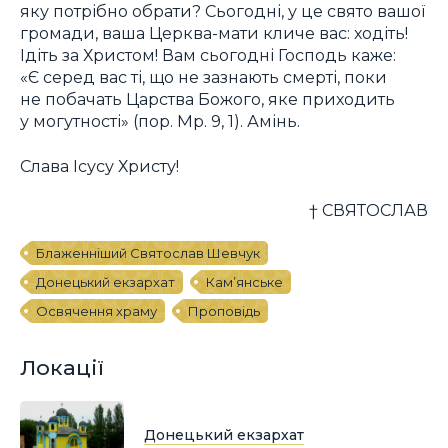
яку потрібно обрати? Сьогодні, у це свято вашої
громади, ваша Церква-мати кличе вас: ходіть!
Ідіть за Христом! Вам сьогодні Господь каже:
«Є серед вас ті, що не зазнають смерті, поки
не побачать Царства Божого, яке приходить
у могутності» (пор. Мр. 9, 1). Амінь.
Слава Ісусу Христу!
† СВЯТОСЛАВ
Блаженніший Святослав Шевчук
Донецький екзархат
Кам’янське
Освячення храму
Проповідь
Локації
Донецький екзархат