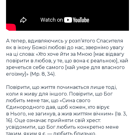
А тепер, вдивляючись у розп’ятого Спасителя
як в ікону Божої любові до нас, звернімо увагу
на ці слова: «Хто хоче йти за Мною [має відвагу
повірити в любов, у те, що вона є реальною], хай
зречеться себе самого [хай умре для власного
егоїзму]» (Мр. 8, 34).
Повірити, що життя починається лише тоді,
коли я живу для іншого. Повірити, що Бог
любить мене так, що «Сина свого
Єдинородного дав, щоб кожен, хто вірує
в Нього, не загинув, а жив життям вічним» (Ів. 3,
16). Оце означає прийняти свій хрест:
усвідомити, що Бог любить конкретно мене
таким, яким я є, — любить близько,