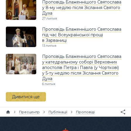
Проповідь Блаженнішого Святослава
у 8-му неділю після Зіслання Святого
Духа
27 липня
Проповідь Блаженнішого Святослава
під час Всеукраїнської прощі
в Зарваниці
13 липня
Проповідь Блаженнішого Святослава
у катедральному соборі Верховних
апостолів Петра і Павла (у Чорткові)
у 5-ту неділю після Зіслання Святого
Духа
6 липня
Дивитися ще
Пресцентр
Публікації
Проповіді