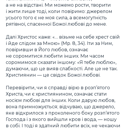
а не на відстані. Ми можемо рости, творити
і жити лише тоді, коли повіримо: джерелом
усього того є не моя сила, а всемогутність
рятівної, спасенної Божої любові до мене.
Далі Христос каже: «… візьме на себе хрест свій
і йде слідом за Мною» (Мр. 8, 34). Іти за Ним,
повіривши в Його любов, означає
не соромитися любити інших. Ми часом
соромимося сказати іншому: «Я тебе люблю»,
думаючи, що це вияв слабкості. Але це не так.
Християнин — це свідок Божої любові.
Перевірити, чи я справді вірю в розп’ятого
Христа, чи є християнином, означає стати
носієм любові для інших. Коли дарую любов,
вона примножується; відчуваю, що джерело,
яке відкрилося з проколеного боку розп’ятого
Господа і з якого вийшли кров і вода, — ношу
в собі. І тоді я здатний любити всіх, не чекаючи