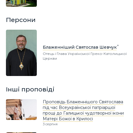
Персони
Блаженніший Святослав Шевчук
Отець і Глава Української Греко-Католицької
Церкви
Інші проповіді
Проповідь Блаженнішого Святослава
під час Всеукраїнської патріаршої
прощі до Галицької чудотворної ікони
Матері Божої в Крилосі
3 серпня