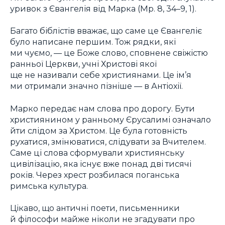
уривок з Євангелія від Марка (Мр. 8, 34–9, 1).
Багато біблістів вважає, що саме це Євангеліє
було написане першим. Тож рядки, які
ми чуємо, — це Боже слово, сповнене свіжістю
ранньої Церкви, учні Христові якої
ще не називали себе християнами. Це ім’я
ми отримали значно пізніше — в Антіохії.
Марко передає нам слова про дорогу. Бути
християнином у ранньому Єрусалимі означало
йти слідом за Христом. Це була готовність
рухатися, змінюватися, слідувати за Вчителем.
Саме ці слова сформували християнську
цивілізацію, яка існує вже понад дві тисячі
років. Через хрест розбилася поганська
римська культура.
Цікаво, що античні поети, письменники
й філософи майже ніколи не згадувати про