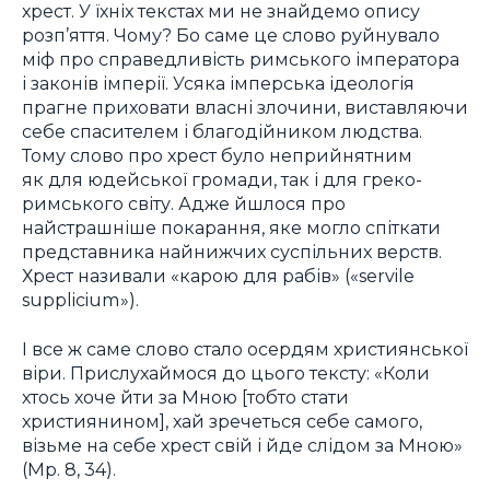
хрест. У їхніх текстах ми не знайдемо опису
розп’яття. Чому? Бо саме це слово руйнувало
міф про справедливість римського імператора
і законів імперії. Усяка імперська ідеологія
прагне приховати власні злочини, виставляючи
себе спасителем і благодійником людства.
Тому слово про хрест було неприйнятним
як для юдейської громади, так і для греко-
римського світу. Адже йшлося про
найстрашніше покарання, яке могло спіткати
представника найнижчих суспільних верств.
Хрест називали «карою для рабів» («servile
supplicium»).
І все ж саме слово стало осердям християнської
віри. Прислухаймося до цього тексту: «Коли
хтось хоче йти за Мною [тобто стати
християнином], хай зречеться себе самого,
візьме на себе хрест свій і йде слідом за Мною»
(Мр. 8, 34).