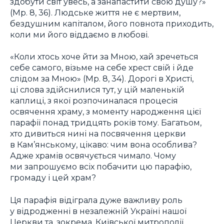
здобути світ увесь, а занапастити свою душу?»
(Мр. 8, 36). Людське життя не є мертвим,
бездушним капіталом, його повнота приходить,
коли ми його віддаємо в любові.
«Коли хтось хоче йти за Мною, хай зречеться
себе самого, візьме на себе хрест свій і йде
слідом за Мною» (Мр. 8, 34). Дорогі в Христі,
ці слова здійснилися тут, у цій маленькій
каплиці, з якої розпочиналася процесія
освячення храму, з моменту народження цієї
парафії понад тридцять років тому. Багатьом,
хто дивиться нині на посвячення церкви
в Кам’янському, цікаво: чим вона особлива?
Адже храмів освячується чимало. Чому
ми запрошуємо всіх побачити цю парафію,
громаду і цей храм?
Ця парафія відіграла дуже важливу роль
у відродженні в незалежній Україні нашої
Церкви та, зокрема, Київської митрополії,