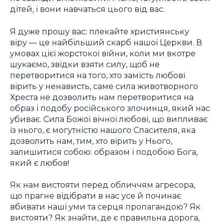
дітей, і вони навчаться цього від вас.
Я дуже прошу вас: плекайте християнську
віру — це найбільший скарб нашої Церкви. В
умовах цієї жорстокої війни, коли ми вкотре
шукаємо, звідки взяти силу, щоб не
перетворитися на того, хто замість любові
вірить у ненависть, саме сила животворного
Хреста не дозволить нам перетворитися на
образ і подобу російського злочинця, який нас
убиває. Сила Божої вічної любові, що випливає
із нього, є могутністю нашого Спасителя, яка
дозволить нам, тим, хто вірить у Нього,
залишитися собою: образом і подобою Бога,
який є любов!
Як нам вистояти перед обличчям агресора,
що прагне відібрати в нас усе й починає
вбивати наші уми та серця пропагандою? Як
вистояти? Як знайти, де є правильна дорога,