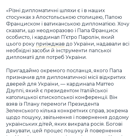
«Різні дипломатичні шляхи є і в наших
стосунках з Апостольською столицею, Папою
Франциском і ватиканською дипломатією. Хочу
сказати, що неодноразово і Папа Франциск
особисто, і кардинал П’єтро Паролін, який
цього року
приїжджав
до України, надавали всі
необхідні засоби й інструменти папської
дипломатії для потреб України.
Пригадаймо окремого посланця, якого Папа
призначив для дипломатичної місії відкритих
дверей для України, — кардинала Маттео
Дзуппі, який є президентом Італійської
католицької єпископської конференції. Він
взяв із Плану перемоги Президента
Зеленського кілька конкретних справ, зокрема
щодо пошуку, звільнення і повернення додому
українських дітей, яких викрала росія. Богові
дякувати, цей процес пошуку й повернення