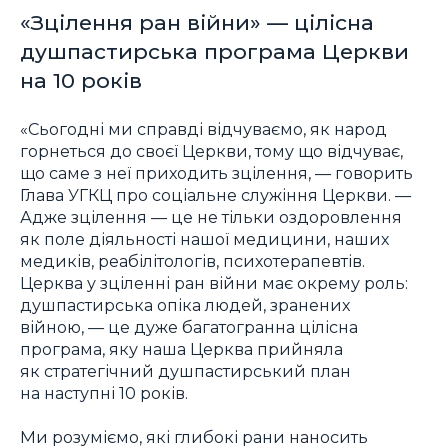
«Зцілення ран війни» — цілісна
душпастирська програма Церкви
на 10 років
«Сьогодні ми справді відчуваємо, як народ
горнеться до своєї Церкви, тому що відчуває,
що саме з неї приходить зцілення, — говорить
Глава УГКЦ про соціальне служіння Церкви. —
Адже зцілення — це не тільки оздоровлення
як поле діяльності нашої медицини, наших
медиків, реабілітологів, психотерапевтів.
Церква у зціленні ран війни має окрему роль:
душпастирська опіка людей, зранених
війною, — це дуже багатогранна цілісна
програма, яку наша Церква прийняла
як стратегічний душпастирський план
на наступні 10 років.
Ми розуміємо, які глибокі рани наносить