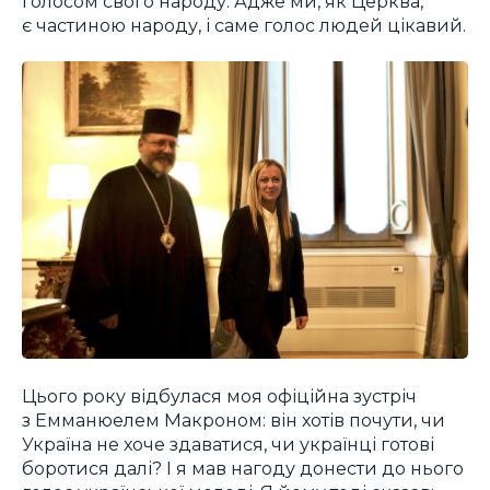
голосом свого народу. Адже ми, як Церква,
є частиною народу, і саме голос людей цікавий.
Цього року відбулася моя офіційна зустріч
з Емманюелем Макроном: він хотів почути, чи
Україна не хоче здаватися, чи українці готові
боротися далі? І я мав нагоду донести до нього