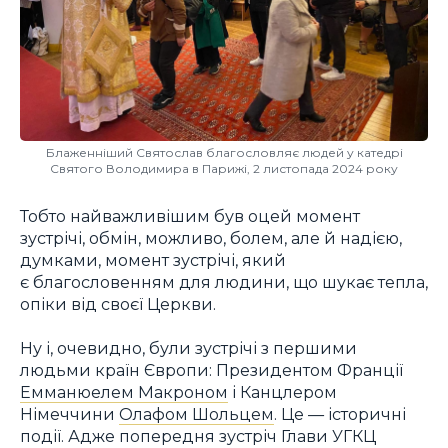
Блаженніший Святослав благословляє людей у катедрі
Святого Володимира в Парижі, 2 листопада 2024 року
Тобто найважливішим був оцей момент
зустрічі, обмін, можливо, болем, але й надією,
думками, момент зустрічі, який
є благословенням для людини, що шукає тепла,
опіки від своєї Церкви.
Ну і, очевидно, були зустрічі з першими
людьми країн Європи: Президентом Франції
Емманюелем Макроном
і Канцлером
Німеччини
Олафом Шольцем
. Це — історичні
події. Адже попередня зустріч Глави УГКЦ