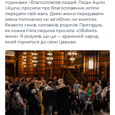
годинами і благословляв людей. Люди йшли
і йшли, просили про благословення, хотіли
передати свій жаль. Деякі жінки передавали
імена полонених чи загиблих, чи зниклих
безвісти синів, чоловіків, родичів. Пригадую,
як кожна п’ята людина просила: «Обійміть
мене». Я розумів, що це — зранений народ,
який горнеться до своєї Церкви.