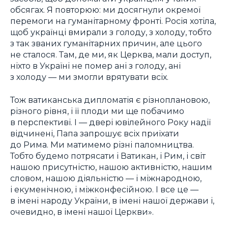
обсягах. Я повторюю: ми досягнули окремої
перемоги на гуманітарному фронті. Росія хотіла,
щоб українці вмирали з голоду, з холоду, тобто
з так званих гуманітарних причин, але цього
не сталося. Там, де ми, як Церква, мали доступ,
ніхто в Україні не помер ані з голоду, ані
з холоду — ми змогли врятувати всіх.
Тож ватиканська дипломатія є різноплановою,
різного рівня, і її плоди ми ще побачимо
в перспективі. І — двері ювілейного Року надії
відчинені, Папа запрошує всіх приїхати
до Рима. Ми матимемо різні паломництва.
Тобто будемо потрясати і Ватикан, і Рим, і світ
нашою присутністю, нашою активністю, нашим
словом, нашою діяльністю — і міжнародною,
і екуменічною, і міжконфесійною. І все це —
в імені народу України, в імені нашої держави і,
очевидно, в імені нашої Церкви».