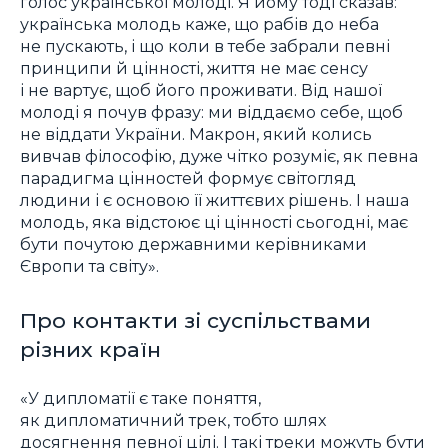
голос української молоді. Я йому тоді сказав:
українська молодь каже, що рабів до неба
не пускають, і що коли в тебе забрали певні
принципи й цінності, життя не має сенсу
і не вартує, щоб його проживати. Від нашої
молоді я почув фразу: ми віддаємо себе, щоб
не віддати України. Макрон, який колись
вивчав філософію, дуже чітко розуміє, як певна
парадигма цінностей формує світогляд
людини і є основою її життєвих рішень. І наша
молодь, яка відстоює ці цінності сьогодні, має
бути почутою державними керівниками
Європи та світу».
Про контакти зі суспільствами
різних країн
«У дипломатії є таке поняття,
як дипломатичний трек, тобто шлях
досягнення певної цілі. І такі треки можуть бути