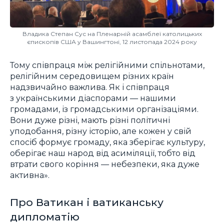
Владика Степан Сус на Пленарній асамблеї католицьких
єпископів США у Вашингтоні, 12 листопада 2024 року
Тому співпраця між релігійними спільнотами,
релігійним середовищем різних країн
надзвичайно важлива. Як і співпраця
з українськими діаспорами — нашими
громадами, із громадськими організаціями.
Вони дуже різні, мають різні політичні
уподобання, різну історію, але кожен у свій
спосіб формує громаду, яка зберігає культуру,
оберігає наш народ від асиміляції, тобто від
втрати свого коріння — небезпеки, яка дуже
активна».
Про Ватикан і ватиканську
дипломатію