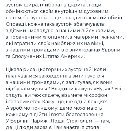
зустріч щира, глибока і відкрита, люди
обмінюються своїм внутрішнім духовним
світом, бо зустріч — це завжди взаємний обмін.
Справді, кожна така зустріч збагачувала:
з дітьми і молоддю, з нашими військовими,
з пораненими хлопцями, з матерями і жінками,
які втратили своїх найближчих на війні,
з нашими громадами в різних країнах Європи
та Сполучених Штатах Америки.
Цікава риса цьогорічних зустрічей: коли
планувалися закордонні візити і зустрічі
з нашими громадами, я запитував, як вони
відбуватимуться? Владики кажуть: «Ну, як? Усі
сядуть, ви теж сядете, візьмете мікрофон
і говоримете». Кажу: що, ще одна лекція?
А зробімо по-іншому: дамо можливість
кожному підійти і взяти благословення.
У Берліні, Парижі, Лодзі, Стокгольмі — там,
де ці люди зараз є. І ви знаєте, я стояв