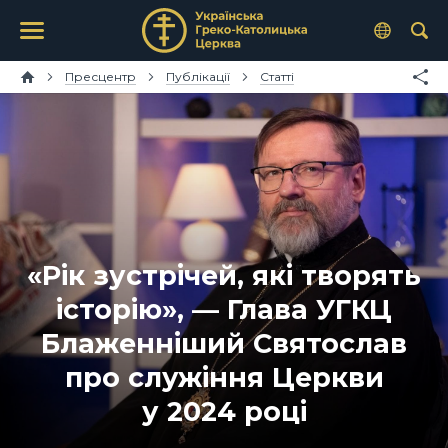
Пресцентр
Публікації
Статті
«Рік зустрічей, які творять
історію», — Глава УГКЦ
Блаженніший Святослав
про служіння Церкви
у 2024 році