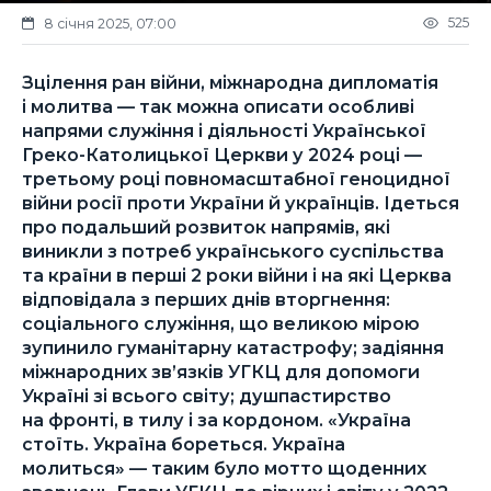
525
8 січня 2025, 07:00
Зцілення ран війни, міжнародна дипломатія
і молитва — так можна описати особливі
напрями служіння і діяльності Української
Греко-Католицької Церкви у 2024 році —
третьому році повномасштабної геноцидної
війни росії проти України й українців. Ідеться
про подальший розвиток напрямів, які
виникли з потреб українського суспільства
та країни в перші 2 роки війни і на які Церква
відповідала з перших днів вторгнення:
соціального служіння, що великою мірою
зупинило гуманітарну катастрофу; задіяння
міжнародних зв’язків УГКЦ для допомоги
Україні зі всього світу; душпастирство
на фронті, в тилу і за кордоном. «Україна
стоїть. Україна бореться. Україна
молиться» — таким було мотто щоденних