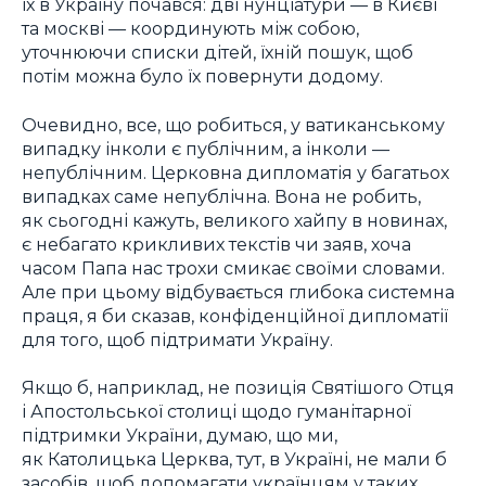
їх в Україну почався: дві нунціатури — в Києві
та москві — координують між собою,
уточнюючи списки дітей, їхній пошук, щоб
потім можна було їх повернути додому.
Очевидно, все, що робиться, у ватиканському
випадку інколи є публічним, а інколи —
непублічним. Церковна дипломатія у багатьох
випадках саме непублічна. Вона не робить,
як сьогодні кажуть, великого хайпу в новинах,
є небагато крикливих текстів чи заяв, хоча
часом Папа нас трохи смикає своїми словами.
Але при цьому відбувається глибока системна
праця, я би сказав, конфіденційної дипломатії
для того, щоб підтримати Україну.
Якщо б, наприклад, не позиція Святішого Отця
і Апостольської столиці щодо гуманітарної
підтримки України, думаю, що ми,
як Католицька Церква, тут, в Україні, не мали б
засобів, щоб допомагати українцям у таких