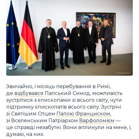
Звичайно, і місяць перебування в Римі,
де
відбувався
Папський Синод, можливість
зустрітися з єпископами зі всього світу, чути
підтримку єпископатів всього світу. Зустрічі
зі Святішим Отцем
Папою Франциском
,
зі Вселенським Патріархом
Варфоломієм
—
це справді незабутні. Вони вплинули на мене, і,
думаю, на них.