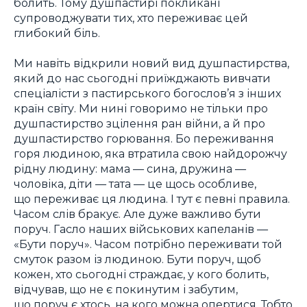
болить. Тому душпастирі покликані
супроводжувати тих, хто переживає цей
глибокий біль.
Ми навіть відкрили новий вид душпастирства,
який до нас сьогодні приїжджають вивчати
спеціалісти з пастирського богослов’я з інших
країн світу. Ми нині говоримо не тільки про
душпастирство зцілення ран війни, а й про
душпастирство горювання. Бо переживання
горя людиною, яка втратила свою найдорожчу
рідну людину: мама — сина, дружина —
чоловіка, діти — тата — це щось особливе,
що переживає ця людина. І тут є певні правила.
Часом слів бракує. Але дуже важливо бути
поруч. Гасло наших військових капеланів —
«Бути поруч». Часом потрібно переживати той
смуток разом із людиною. Бути поруч, щоб
кожен, хто сьогодні страждає, у кого болить,
відчував, що не є покинутим і забутим,
що поруч є хтось, на кого можна опертися. Тобто