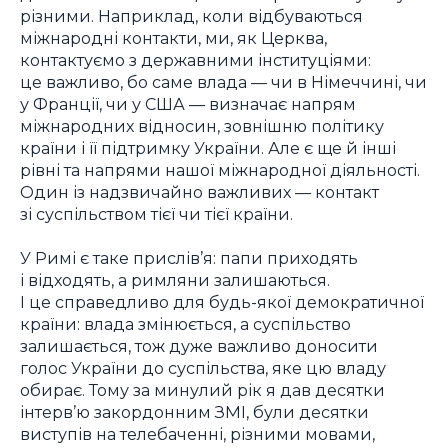
різними. Наприклад, коли відбуваються
міжнародні контакти, ми, як Церква,
контактуємо з державними інституціями:
це важливо, бо саме влада — чи в Німеччині, чи
у Франції, чи у США — визначає напрям
міжнародних відносин, зовнішню політику
країни і її підтримку України. Але є ще й інші
рівні та напрями нашої міжнародної діяльності.
Один із надзвичайно важливих — контакт
зі суспільством тієї чи тієї країни.
У Римі є таке прислів’я: папи приходять
і відходять, а римляни залишаються.
І це справедливо для будь-якої демократичної
країни: влада змінюється, а суспільство
залишається, тож дуже важливо доносити
голос України до суспільства, яке цю владу
обирає. Тому за минулий рік я дав десятки
інтерв’ю закордонним ЗМІ, були десятки
виступів на телебаченні, різними мовами,