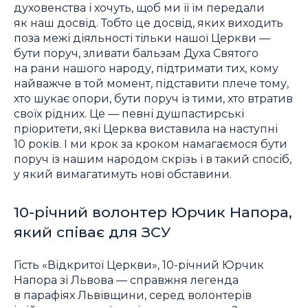
духовенства і хочуть, щоб ми її їм передали
як наш досвід. Тобто це досвід, яких виходить
поза межі діяльності тільки нашої Церкви —
бути поруч, зливати бальзам Духа Святого
на рани нашого народу, підтримати тих, кому
найважче в той момент, підставити плече тому,
хто шукає опори, бути поруч із тими, хто втратив
своїх рідних. Це — певні душпастирські
пріоритети, які Церква виставила на наступні
10 років. І ми крок за кроком намагаємося бути
поруч із нашим народом скрізь і в такий спосіб,
у який вимагатимуть нові обставини.
10-річний волонтер Юрчик Напора,
який співає для ЗСУ
Гість «Відкритої Церкви», 10-річний Юрчик
Напора зі Львова — справжня легенда
в парафіях Львівщини, серед волонтерів