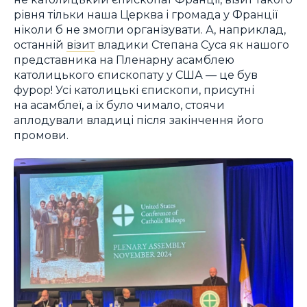
рівня тільки наша Церква і громада у Франції
ніколи б не змогли організувати. А, наприклад,
останній
візит
владики Степана Суса як нашого
представника на Пленарну асамблею
католицького єпископату у США — це був
фурор! Усі католицькі єпископи, присутні
на асамблеї, а їх було чимало, стоячи
аплодували владиці після закінчення його
промови.