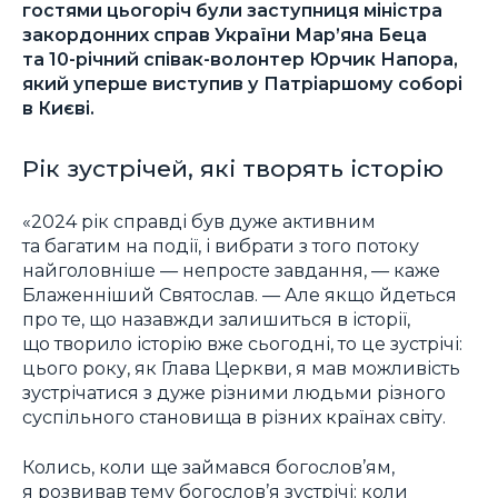
гостями цьогоріч були заступниця міністра
закордонних справ України Мар’яна Беца
та 10-річний співак-волонтер Юрчик Напора,
який уперше виступив у Патріаршому соборі
в Києві.
Рік зустрічей, які творять історію
«2024 рік справді був дуже активним
та багатим на події, і вибрати з того потоку
найголовніше — непросте завдання, — каже
Блаженніший Святослав. — Але якщо йдеться
про те, що назавжди залишиться в історії,
що творило історію вже сьогодні, то це зустрічі:
цього року, як Глава Церкви, я мав можливість
зустрічатися з дуже різними людьми різного
суспільного становища в різних країнах світу.
Колись, коли ще займався богослов’ям,
я розвивав тему богослов’я зустрічі: коли