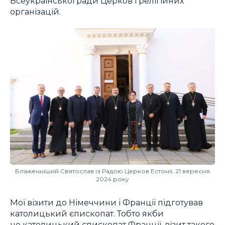
Всеукраїнської ради Церков і релігійних
організацій.
Блаженніший Святослав із Радою Церков Естонії, 21 вересня
2024 року
Мої візити до Німеччини і Франції підготував
католицький єпископат. Тобто якби
не католицький єпископат Франції, візит такого