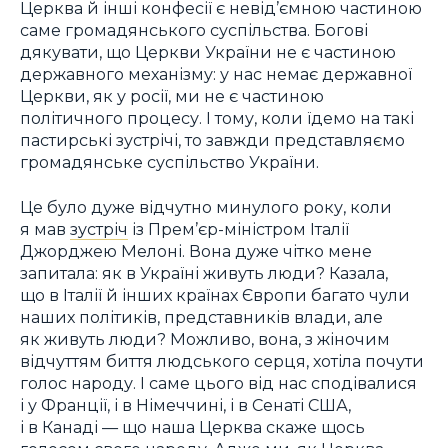
Церква й інші конфесії є невід’ємною частиною
саме громадянського суспільства. Богові
дякувати, що Церкви України не є частиною
державного механізму: у нас немає державної
Церкви, як у росії, ми не є частиною
політичного процесу. І тому, коли їдемо на такі
пастирські зустрічі, то завжди представляємо
громадянське суспільство України.
Це було дуже відчутно минулого року, коли
я мав
зустріч
із Прем’єр-міністром Італії
Джорджею Мелоні. Вона дуже чітко мене
запитала: як в Україні живуть люди? Казала,
що в Італії й інших країнах Європи багато чули
наших політиків, представників влади, але
як живуть люди? Можливо, вона, з жіночим
відчуттям биття людського серця, хотіла почути
голос народу. І саме цього від нас сподівалися
і у Франції, і в Німеччині, і в Сенаті США,
і в Канаді — що наша Церква скаже щось