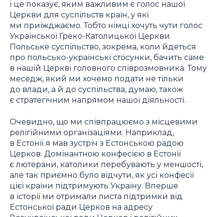
і це показує, яким важливим є голос нашої
Церкви для суспільств країн, у які
ми приїжджаємо. Тобто німці хочуть чути голос
Української Греко-Католицької Церкви.
Польське суспільство, зокрема, коли йдеться
про польсько-українські стосунки, бачить саме
в нашій Церкві головного співрозмовника. Тому
меседж, який ми хочемо подати не тільки
до влади, а й до суспільства, думаю, також
є стратегічним напрямом нашої діяльності.
Очевидно, що ми співпрацюємо з місцевими
релігійними організаціями. Наприклад,
в Естонії я мав зустріч з Естонською радою
Церков. Домінантною конфесією в Естонії
є лютерани, католики перебувають у меншості,
але так приємно було відчути, як усі конфесії
цієї країни підтримують Україну. Вперше
в історії ми отримали листа підтримки від
Естонської ради Церков на адресу