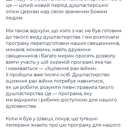
це — цілий новий період душпастирської
опіки Церкви над своїм зраненим Божим
людом.
Ми також відчули, що ніхто з нас не був готовим
до такого виду душпастирства. І ми розпочали
програму перепідготовки наших священників,
монахів, монахинь, навіть дружини
священників і багато мирян просять дозволу
взяти участь у цій окремій програмі, яка так
і називається — «Зцілення ран війни».
Її пройшли вже тисячі осіб. Душпастирство
зцілення ран війни потребує навчитися,
як це робити, розуміти певні правила такого
душпастирства. Це — програма, яку
ми відкрили і робимо доступною для нашого
духовенства.
Коли я був у Швеції, почув, що тутешні
лютерани знають про цю програму для нашого