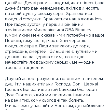
ця війна. Деякі рани — видимі, як-от тілесні, але
дуже багато ран невидимих, які люди носять
на своїй душі, у своєму серці. Зранюються
людські стосунки. Зранюється наша людяність.
Пригадую зустріч у перший рік війни
з очільником Миколаївської ОВА Віталієм
Кімом, який мені сказав: «Ми потребуємо вашої
Церкви, тому що під час війни черствіє
людське серце. Люди звикають до горя,
страждань, смертей і більше не є чутливими
до них. І ваша Церква є тим, що не дає
зачерствіти людському серцю». Це — один
з аспектів зцілення.
Другий аспект розуміння: головним цілителем
душ і тіл наших є тільки Господь Бог. І Церкві
Господь Бог залишив той бальзам благодаті
Духа Святого, який ми покликані вилити
на рани тих, кому сьогодні так болить.
Ми кажемо: у час війни Бог є там, де найбільше