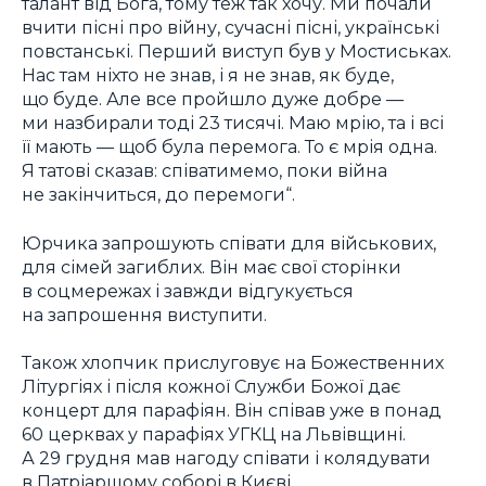
талант від Бога, тому теж так хочу. Ми почали
вчити пісні про війну, сучасні пісні, українські
повстанські. Перший виступ був у Мостиськах.
Нас там ніхто не знав, і я не знав, як буде,
що буде. Але все пройшло дуже добре —
ми назбирали тоді 23 тисячі. Маю мрію, та і всі
її мають — щоб була перемога. То є мрія одна.
Я татові сказав: співатимемо, поки війна
не закінчиться, до перемоги“.
Юрчика запрошують співати для військових,
для сімей загиблих. Він має свої сторінки
в соцмережах і завжди відгукується
на запрошення виступити.
Також хлопчик прислуговує на Божественних
Літургіях і після кожної Служби Божої дає
концерт для парафіян. Він співав уже в понад
60 церквах у парафіях УГКЦ на Львівщині.
А 29 грудня мав нагоду співати і колядувати
в Патріаршому соборі в Києві.