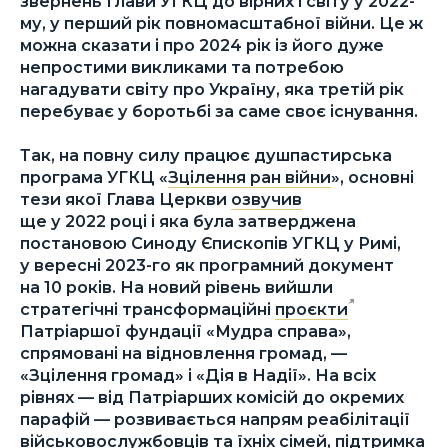
звернень Глави УГКЦ до вірних і світу у 2022-
му, у перший рік повномасштабної війни. Це ж
можна сказати і про 2024 рік із його дуже
непростими викликами та потребою
нагадувати світу про Україну, яка третій рік
перебуває у боротьбі за саме своє існування.
Так, на повну силу працює душпастирська
програма УГКЦ «
Зцілення ран війни
», основні
тези якої Глава Церкви
озвучив
ще у 2022 році і яка була затверджена
постановою Синоду Єпископів УГКЦ у Римі,
у вересні 2023-го як програмний документ
на 10 років. На новий рівень вийшли
стратегічні трансформаційні
проєкти
Патріаршої фундації «Мудра справа»,
спрямовані на відновлення громад, —
«Зцілення громад» і «Дія в Надії». На всіх
рівнях — від Патріарших комісій до окремих
парафій — розвивається напрям реабілітації
військовослужбовців та їхніх сімей, підтримка