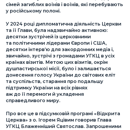
сімей загиблих воїнів і воїнів, які перебувають
у російському полоні.
У 2024 році дипломатична діяльність Церкви
та її Глави, була надзвичайно активною:
десятки зустрічей із церковними
та політичними лідерами Європи і США,
десятки інтерв’ю для закордонних медіа і,
звичайно, зустрічі з громадами УГКЦ в усіх
країнах візитів. Метою цих візитів, окрім
душпастирської місії, було і залишається
донесення голосу України до світових еліт
та суспільств, старання про подальшу
підтримку України на всіх рівнях
аж до її перемоги й укладення
справедливого миру.
Про все це в підсумковій програмі «Відкрита
Церква» з о. Ігорем Яцівим говорив Глава
УГКЦ Блаженніший Святослав. Запрошеними