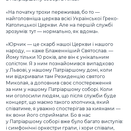
«На початку трохи переживав, бо то —
найголовніша церква всієї Української Греко-
Католицької Церкви. Але на першій службі
зрозумів: тут — нормально, як вдома».
«Юрчик — це скарб нашої Церкви і нашого
народу, — каже Блаженніший Святослав. —
Йому тільки 10 років, але він є унікальним
солістом. Я з ним познайомився випадково
у Львові, у нашому Патріаршому домі, коли
ми відкривали там Резиденцію святого
Миколая, а доповнив своє спостереження
за ним у нашому Патріаршому соборі. Коли
ми оголосили людям, що після служби буде
концерт, що маємо такого хлопчика, який
співатиме, я уважно спостерігав за киянами —
як вони його сприймали. Бо в нас
у Патріаршому соборі вже було багато виступів:
і симфонічні оркестри грали, і хори співали,