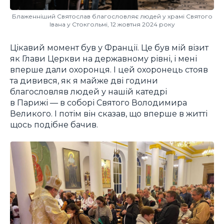
Блаженніший Святослав благословляє людей у храмі Святого
Івана у Стокгольмі, 12 жовтня 2024 року
Цікавий момент був у Франції. Це був мій візит
як Глави Церкви на державному рівні, і мені
вперше дали охоронця. І цей охоронець стояв
та дивився, як я майже дві години
благословляв людей у нашій катедрі
в Парижі — в соборі Святого Володимира
Великого. І потім він сказав, що вперше в житті
щось подібне бачив.