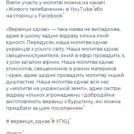
Взяти участь у молитві можна на каналі
«Живого телебачення» в
YouTube
або
на сторінці у
Facebook
.
«Вервиця єднає» — така назва не випадкова,
адже в цьому задумі відразу кілька ліній
єдності. Передусім, наша молитва єднає
українців з усього світу. Наша молитва єднає
священнослужителя, який в ефірі провадить її,
з усім загалом вірних. Наша молитва єднає
єпископів, священників із різних материків
і країн, адже щодня провадить молитву інший
душпастир. Наша молитва єднає всіх нас
у «молитві на українській землі», адже сестри
відразу кількох згромаджень і добродійки
виготовляють вервиці з бурштину, які можна
придбати за
цим посиланням
.
# вервиця_єднає
# УГКЦ
zhyve.tv