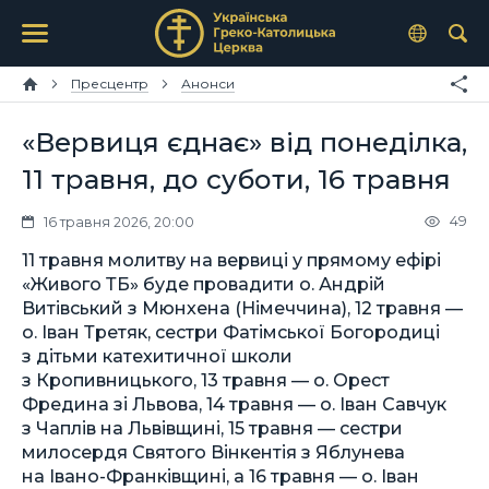
Пресцентр
Анонси
«Вервиця єднає» від понеділка,
11 травня, до суботи, 16 травня
49
16 травня 2026, 20:00
11 травня молитву на вервиці у прямому ефірі
«Живого ТБ» буде провадити о. Андрій
Витівський з Мюнхена (Німеччина), 12 травня —
о. Іван Третяк, сестри Фатімської Богородиці
з дітьми катехитичної школи
з Кропивницького, 13 травня — о. Орест
Фредина зі Львова, 14 травня — о. Іван Савчук
з Чаплів на Львівщині, 15 травня — сестри
милосердя Святого Вінкентія з Яблунева
на Івано-Франківщині, а 16 травня — о. Іван