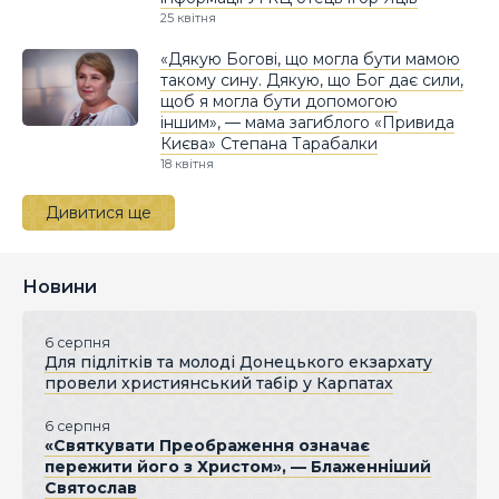
25 квітня
«Дякую Богові, що могла бути мамою
такому сину. Дякую, що Бог дає сили,
щоб я могла бути допомогою
іншим», — мама загиблого «Привида
Києва» Степана Тарабалки
18 квітня
Дивитися ще
Новини
6 серпня
Для підлітків та молоді Донецького екзархату
провели християнський табір у Карпатах
6 серпня
«Святкувати Преображення означає
пережити його з Христом», — Блаженніший
Святослав