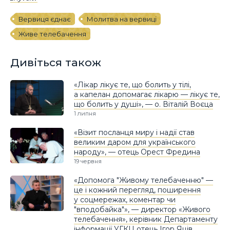
Вервиця єднає
Молитва на вервиці
Живе телебачення
Дивіться також
«Лікар лікує те, що болить у тілі,
а капелан допомагає лікарю — лікує те,
що болить у душі», — о. Віталій Воєца
1 липня
«Візит посланця миру і надії став
великим даром для українського
народу», — отець Орест Фредина
19 червня
«Допомога "Живому телебаченню" —
це і кожний перегляд, поширення
у соцмережах, коментар чи
"вподобайка"», — директор «Живого
телебачення», керівник Департаменту
інформації УГКЦ отець Ігор Яців