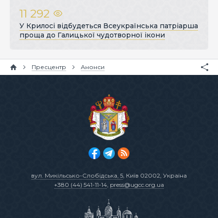
11 292
У Крилосі відбудеться Всеукраїнська патріарша
проща до Галицької чудотворної ікони
Пресцентр
Анонси
вул. Микільсько-Слобідська, 5
, Київ 02002, Україна
+380 (44) 541-11-14
,
press@ugcc.org.ua