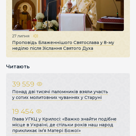
27 липня
Проповідь Блаженнішого Святослава у 8-му
неділю після Зіслання Святого Духа
Читають
39 559
Понад дві тисячі паломників взяли участь
у сотих молитовних чуваннях у Старуні
19 454
Глава УГКЦ у Крилосі: «Важко знайти подібне
місце в Україні, де стільки років наш народ
прикликає ім’я Матері Божої»